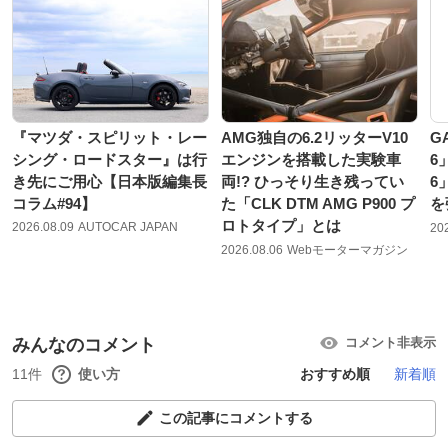
『マツダ・スピリット・レー
AMG独自の6.2リッターV10
G
シング・ロードスター』は行
エンジンを搭載した実験車
6
き先にご用心【日本版編集長
両!? ひっそり生き残ってい
6
コラム#94】
た「CLK DTM AMG P900 プ
を
ロトタイプ」とは
2026.08.09
AUTOCAR JAPAN
20
2026.08.06
Webモーターマガジン
みんなのコメント
コメント非表示
11件
使い方
おすすめ順
新着順
この記事にコメントする