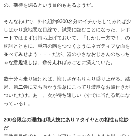
の、期待を煽るという目的もあるようだ。
そんなわけで、外れ組約9300名分のイチからしてみれば少
しばかり意地悪な目線で、試乗に臨むことになった。レポ
ートではまずは持ち上げておいて、「しかし一方で！」の
枕詞とともに、重箱の隅をつつくようにネガティブな面を
並べてみせよう・・・だが、器の小さなおじさんのちっち
ゃな意趣返しは、数分走ればみごとに潰えていた。
数十分も走り続ければ、悔しさがもりもり盛り上がる。結
局、第二弾に立ち向かう決意にこってり濃厚なお墨付きが
ついただけ。あー、次が待ち遠しい（すでに当たる気にな
っている）。
200台限定の理由は職人技にあり？タイヤとの相性も絶妙
だ