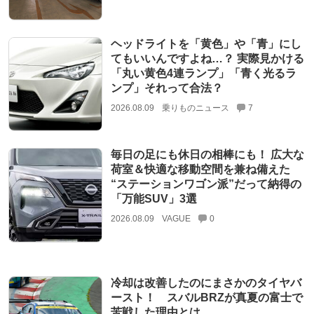
ヘッドライトを「黄色」や「青」にし
てもいいんですよね…？ 実際見かける
「丸い黄色4連ランプ」「青く光るラ
ンプ」それって合法？
2026.08.09
乗りものニュース
7
毎日の足にも休日の相棒にも！ 広大な
荷室＆快適な移動空間を兼ね備えた
“ステーションワゴン派”だって納得の
「万能SUV」3選
2026.08.09
VAGUE
0
冷却は改善したのにまさかのタイヤバ
ースト！ スバルBRZが真夏の富士で
苦戦した理由とは