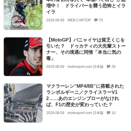
増中！ ドライバーを襲う恐怖とイラ
イラ
2026.08.09
WEB CARTOP
70
【MotoGP】バニャイヤは貧乏くじを
引いた？ ドゥカティの大先輩ストー
ナー、その境遇に同情「本当に気の
毒」
2026.08.09
motorsport.com 日本版
28
マクラーレン“MP4/8B”に搭載された
ランボルギーニ／クライスラーV1
2……あのエンジンブローがなけれ
ば、F1の歴史が変わっていた？
2026.08.09
motorsport.com 日本版
10