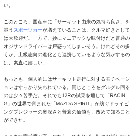
い。
このところ、国産車に「サーキット由来の気持ち良さ」を
謳う
スポーツカー
が増えていることは、クルマ好きとして
は大歓迎だ。一方で、妙にマニアックな味付けだと普通の
オジサンドライバーは戸惑ってしまいそう。けれどその多
くが、上級志向の進化とも連携しているような気がするの
は、素直に嬉しい。
もっとも、個人的にはサーキット走行に対するモチベーシ
ョンはすっかり失われている。同じところをグルグル回る
のは少々苦手だ。それでも12Rの試乗を通して「RACIN
G」の世界で育まれた「MAZDA SPIRIT」が紡ぐドライビ
ングプレジャーの奥深さと普遍の価値を、改めて知ること
ができた。