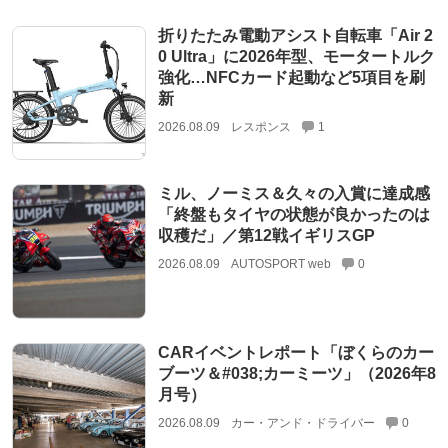
折りたたみ電動アシスト自転車「Air 2
0 Ultra」に2026年型、モータートルク
強化…NFCカード起動など5項目を刷
新
2026.08.09
レスポンス
1
ミル、ノーミス＆久々の入賞に達成感
「終盤もタイヤの状態が良かったのは
収穫だ」／第12戦イギリスGP
2026.08.09
AUTOSPORT web
0
CARイベントレポート「ぼくらのカー
ブーツ＆#038;カーミーツ」（2026年8
月号）
2026.08.09
カー・アンド・ドライバー
0