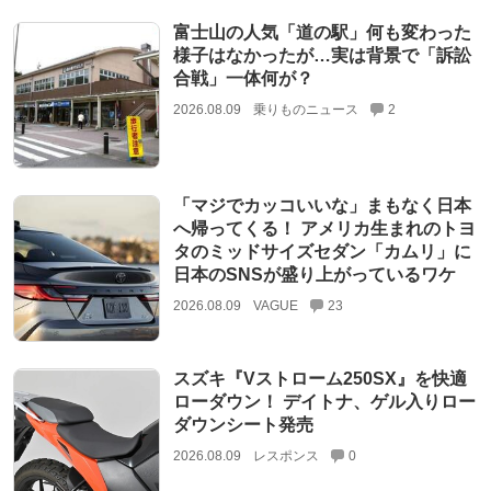
富士山の人気「道の駅」何も変わった
様子はなかったが…実は背景で「訴訟
合戦」一体何が？
2026.08.09
乗りものニュース
2
「マジでカッコいいな」まもなく日本
へ帰ってくる！ アメリカ生まれのトヨ
タのミッドサイズセダン「カムリ」に
日本のSNSが盛り上がっているワケ
2026.08.09
VAGUE
23
スズキ『Vストローム250SX』を快適
ローダウン！ デイトナ、ゲル入りロー
ダウンシート発売
2026.08.09
レスポンス
0