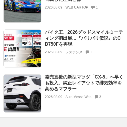
2026.08.09
WEB CARTOP
1
バイク王、2026グッドスマイルミーテ
ィング初出展…『バリバリ伝説』のC
B750Fを再現
2026.08.09
レスポンス
1
発売直後の新型マツダ「CX-5」へ早く
も投入。純正レイアウトで排気効率を
高めるマフラー
2026.08.09
Auto Messe Web
3