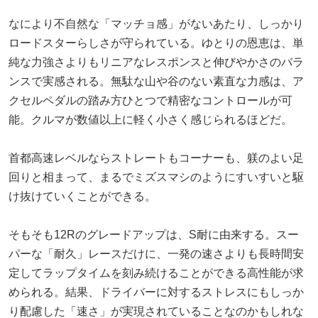
なにより不自然な「マッチョ感」がないあたり、しっかり
ロードスターらしさが守られている。ゆとりの恩恵は、単
純な力強さよりもリニアなレスポンスと伸びやかさのバラ
ンスで実感される。無駄な山や谷のない素直な力感は、ア
クセルペダルの踏み方ひとつで精密なコントロールが可
能。クルマが数値以上に軽く小さく感じられるほどだ。
首都高速レベルならストレートもコーナーも、躾のよい足
回りと相まって、まるでミズスマシのようにすいすいと駆
け抜けていくことができる。
そもそも12Rのグレードアップは、S耐に由来する。スー
パーな「耐久」レースだけに、一発の速さよりも長時間安
定してラップタイムを刻み続けることができる高性能が求
められる。結果、ドライバーに対するストレスにもしっか
り配慮した「速さ」が実現されていることなのかもしれな