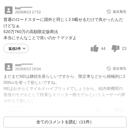
kuz********
違反報告
2026/6/13 17:52
普通のロードスターに国外と同じく2.0載せるだけで良かったんだ
けどなぁ
520万760万の高額限定版商法
本当にそんなことで良いのか？マツダよ
44
23
返信2件
ooo********
違反報告
2026/6/13 19:04
まだまだNDは継続生産らしいですから、限定車などから積極的に2
000ccを使って欲しいですね。
NEはおそらくマイルドハイブリッドでしょうから、純内燃機関の
最後のモデルとして軽量な２リッター幌モデルというユーザーの夢
を叶えて欲しい。
18
5
返信2件
全てのコメントを読む（11件）