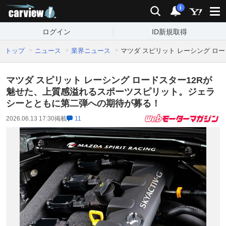
carview!
検索
通知
i
ログイン
ID新規取得
トップ
ニュース
業界ニュース
マツダ スピリット レーシング 
マツダ スピリット レーシング ロードスター12Rが
魅せた、上質感溢れるスポーツスピリット。ジェラ
シーとともに第二弾への期待が募る！
2026.06.13 17:30
掲載
11