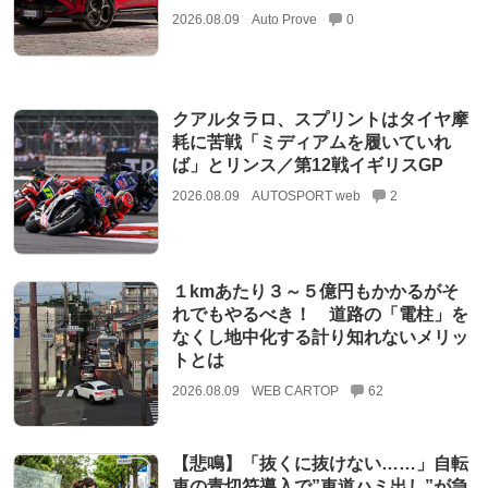
2026.08.09
Auto Prove
0
クアルタラロ、スプリントはタイヤ摩
耗に苦戦「ミディアムを履いていれ
ば」とリンス／第12戦イギリスGP
2026.08.09
AUTOSPORT web
2
１kmあたり３～５億円もかかるがそ
れでもやるべき！ 道路の「電柱」を
なくし地中化する計り知れないメリッ
トとは
2026.08.09
WEB CARTOP
62
【悲鳴】「抜くに抜けない……」自転
車の青切符導入で”車道ハミ出し”が急