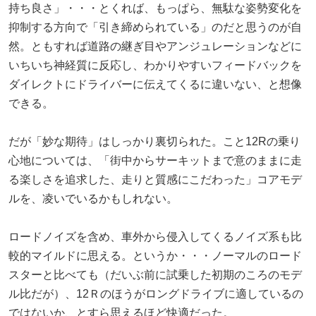
持ち良さ」・・・とくれば、もっぱら、無駄な姿勢変化を
抑制する方向で「引き締められている」のだと思うのが自
然。ともすれば道路の継ぎ目やアンジュレーションなどに
いちいち神経質に反応し、わかりやすいフィードバックを
ダイレクトにドライバーに伝えてくるに違いない、と想像
できる。
だが「妙な期待」はしっかり裏切られた。こと12Rの乗り
心地については、「街中からサーキットまで意のままに走
る楽しさを追求した、走りと質感にこだわった」コアモデ
ルを、凌いでいるかもしれない。
ロードノイズを含め、車外から侵入してくるノイズ系も比
較的マイルドに思える。というか・・・ノーマルのロード
スターと比べても（だいぶ前に試乗した初期のころのモデ
ル比だが）、12Ｒのほうがロングドライブに適しているの
ではないか、とすら思えるほど快適だった。