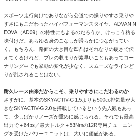
スポーツ走行向けでありながら公道での操りやすさ乗りや
すさにもこだわったハイパフォーマンスタイヤ、ADVAN N
EOVA（AD09）の特性にもよるのだろうか、けっこう粘る
味付けだ。あらゆる身のこなしが滑らかにつながってい
く。もちろん、路面の大き目な凹凸はそれなりの硬さで伝
えてくるけれど、ブレの収まりが素早いこともあってコー
ナリング中でも挙動の変化が少なく、スムーズなラインど
りが乱されることはない。
耐久レース由来だからこそ、乗りやすさにこだわるのか
さすがに、基本のSKYACTIV-G 1.5よりも500cc排気量が大
きなSKYACTIV-G 2.0を搭載しているという先入観もあっ
て、少しばかりノーズが重めに感じられる。それでも最高
出力で＋64ps／最大トルク＋53Nmの12R専用チューニン
グを受けたパワーユニットは、大いに価値がある。