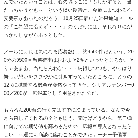
んでいたということは、心の隅っこに「もしかすると～当
たっちゃうかも～」という淡い期待と、金策にまつわる不
安要素があったのだろう。10月25日届いた結果通知メール
の「ご希望に沿えず・・・」のくだりには、それなりにが
っかりしながらホッとした。
メールによれば気になる応募数は、約9500件だという。20
0分の9500＝当選確率はおおよそ2％といったところか。そ
りゃあまあ、当たらんわな・・・納得しつつも、やっぱり
悔しい想いをささやかに引きずっていたところに、とうの
12Rに試乗する機会が突然やってきた。シリアルナンバー0
00／200が、広報車として用意されたのだ。
もちろん200台の行く先はすでに決まっている。なんで今
さら貸してくれるの？とも思う。聞けばどうやら、第二弾
に向けての期待値を高めるための、広報車導入となったら
しい。幸運にも商談に臨むことができたオーナー予備軍