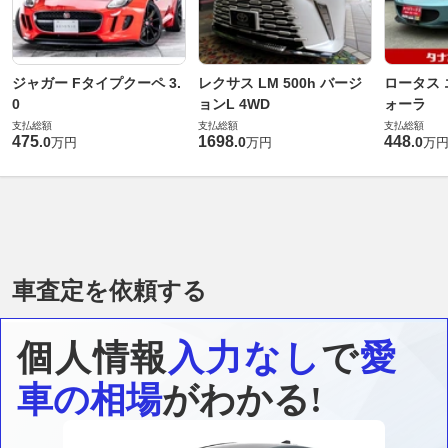
ジャガー Fタイプクーペ 3.
レクサス LM 500h バージ
ロータス 
0
ョンL 4WD
ォーラ
支払総額
支払総額
支払総額
475
1698
448
.
0
.
0
.
0
万円
万円
万
車査定を依頼する
個人情報
入力なし
で
愛
車の相場
がわかる!