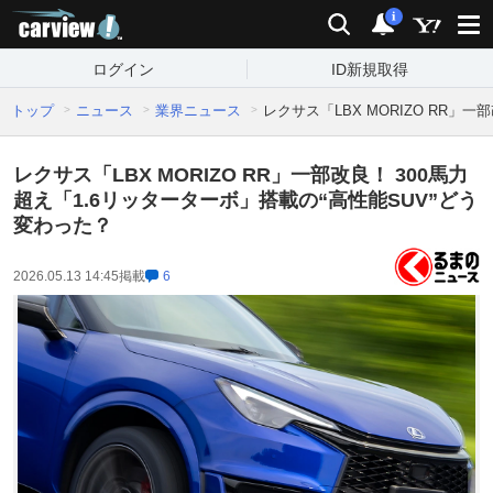
carview!
検索
通知
i
ログイン
ID新規取得
トップ
ニュース
業界ニュース
レクサス「LBX MORIZO RR」
レクサス「LBX MORIZO RR」一部改良！ 300馬力
超え「1.6リッターターボ」搭載の“高性能SUV”どう
変わった？
2026.05.13 14:45
掲載
6