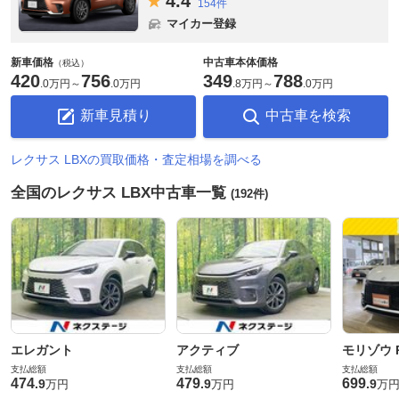
4.
4
154件
マイカー登録
新車価格
中古車本体価格
（税込）
420
756
349
788
.
0万円
～
.
0万円
.
8万円
～
.
0万円
新車見積り
中古車を検索
レクサス LBXの買取価格・査定相場を調べる
全国のレクサス LBX中古車一覧
(192件)
エレガント
アクティブ
モリゾウ R
支払総額
支払総額
支払総額
474
479
699
.
9
.
9
.
9
万円
万円
万