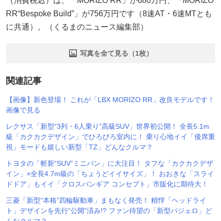
（消費税込）は、「MORIZO RR」が680万円、「MORIZO
RR“Bespoke Build”」が756万円です（8速AT・6速MTとも
に共通）。（くるまのニュース編集部）
写真を全て見る（1枚）
関連記事
【画像】新色登場！ これが「LBX MORIZO RR」改良モデルです！
画像で見る
レクサス「新型“3列・6人乗り”高級SUV」世界初公開！ 全長5.1m
級「カクカクデザイン」でひろびろ室内に！ 乗り心地イイ「後席重
視」モードも嬉しい新型「TZ」どんなクルマ？
トヨタの「斬新“SUV”ミニバン」に大注目！ タフな「カクカクデザ
イン」×全長4.7m級の「ちょうどイイサイズ」！ おおきな「スライ
ドドア」もイイ「クロスバンギア コンセプト」市販化に期待大！
三菱「新型“本格”四輪駆動車」まもなく発売！ 精悍「ヘッドライ
ト」デザインを先行“公開”済み!? ファン待望の「新型パジェロ」ど
んなクルマ？