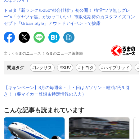
トヨタ「新ランクル250“都会仕様”」初公開！ 精悍“ツヤ無しグレ
ー”×「ツヤツヤ黒」がカッコいい！ 市販化期待のカスタマイズコン
セプト「Urban Style」アウトドアイベントで披露
文：くるまのニュース くるまのニュース編集部
関連タグ
#レクサス
#SUV
#トヨタ
#ハイブリッド
【キャンペーン】8月の毎週金・土・日はガソリン・軽油7円/L引
き！（要マイカー登録＆特定情報の入力）
こんな記事も読まれています