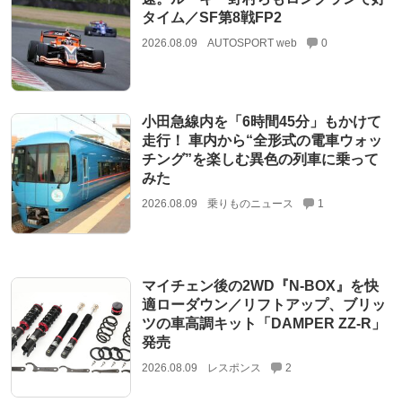
タイム／SF第8戦FP2
2026.08.09
AUTOSPORT web
0
小田急線内を「6時間45分」もかけて
走行！ 車内から“全形式の電車ウォッ
チング”を楽しむ異色の列車に乗って
みた
2026.08.09
乗りものニュース
1
マイチェン後の2WD『N-BOX』を快
適ローダウン／リフトアップ、ブリッ
ツの車高調キット「DAMPER ZZ-R」
発売
2026.08.09
レスポンス
2