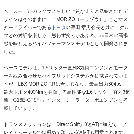
ベースモデルのレクサスらしい上質な走りと洗練されたデ
ザインはそのままに、「MORIZO（モリゾウ）」ことマス
タードライバーである
トヨタ
の豊田 章男会長と共に、クル
マとの対話を楽しみ、思わず笑みがあふれ、非日常の高揚
感を味わえるハイパフォーマンスモデルとして開発されま
した。
ベースモデルは、1.5リッター直列3気筒エンジンとモータ
ーを組み合わせたハイブリッドシステムが搭載されていま
すが、LBX MORIZO RRは全く異なり、最高出力304ps・
最大トルク400Nmを発揮する高性能な1.6リッター 直列3気
筒「G16E-GTS型」インタークーラーターボエンジンを搭
載しています。
トランスミッションは「Direct Shift」8速ATに加えて、プ
レミアムモデルでは極めて珍しい6速MTも用意されます。