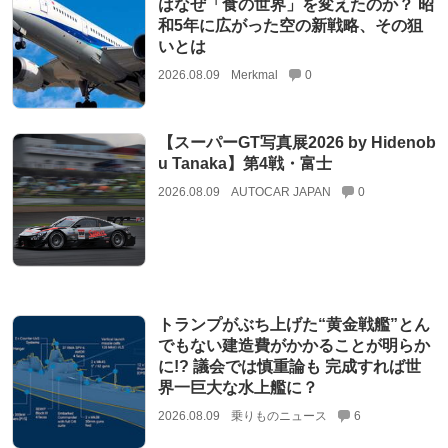
はなぜ「食の世界」を変えたのか？ 昭
和5年に広がった空の新戦略、その狙
いとは
2026.08.09
Merkmal
0
【スーパーGT写真展2026 by Hidenob
u Tanaka】第4戦・富士
2026.08.09
AUTOCAR JAPAN
0
トランプがぶち上げた“黄金戦艦”とん
でもない建造費がかかることが明らか
に!? 議会では慎重論も 完成すれば世
界一巨大な水上艦に？
2026.08.09
乗りものニュース
6