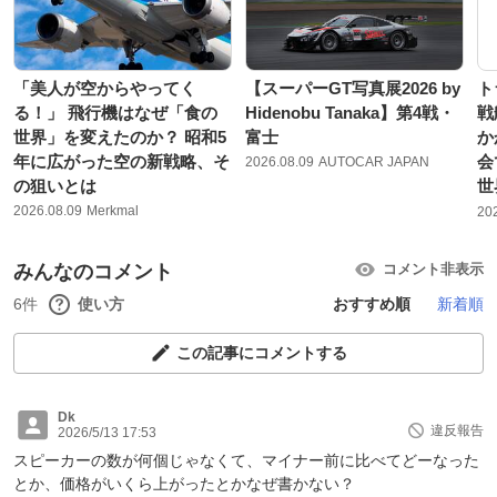
「美人が空からやってく
【スーパーGT写真展2026 by
ト
る！」 飛行機はなぜ「食の
Hidenobu Tanaka】第4戦・
戦
世界」を変えたのか？ 昭和5
富士
か
年に広がった空の新戦略、そ
会
2026.08.09
AUTOCAR JAPAN
の狙いとは
世
2026.08.09
Merkmal
20
みんなのコメント
コメント非表示
6件
使い方
おすすめ順
新着順
この記事にコメントする
Dk
違反報告
2026/5/13 17:53
スピーカーの数が何個じゃなくて、マイナー前に比べてどーなった
とか、価格がいくら上がったとかなぜ書かない？