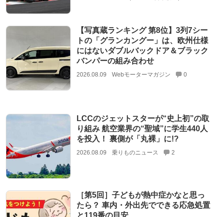
【写真蔵ランキング 第8位】3列7シー
トの「グランカングー」は、欧州仕様
にはないダブルバックドア＆ブラック
バンパーの組み合わせ
2026.08.09
Webモーターマガジン
0
LCCのジェットスターが“史上初”の取
り組み 航空業界の“聖域”に学生440人
を投入！ 裏側が「丸裸」に!?
2026.08.09
乗りものニュース
2
［第5回］子どもが熱中症かなと思っ
たら？ 車内・外出先でできる応急処置
と119番の目安