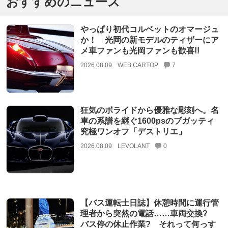
おすすめのニュース
やっぱり初代コルベットのオマージュ
か！ 光岡の新モデルのティザーにア
メ車ファンも光岡ファンも歓喜!!
2026.08.09
WEB CARTOP
7
狂気のボライドから優雅な彫刻へ。名
車の系譜を継ぐ1600psのブガッティ
究極ワンオフ「デストリエ」
2026.08.09
LEVOLANT
0
【バス運転士日誌】休憩時間に運行管
理者から突然の電話……車両交換?
バス停の休止作業? それって何っす