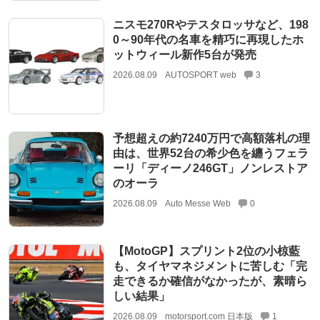
ニスモ270Rやテスタロッサなど、198
0～90年代の名車を精巧に再現したホ
ットウィール新作5台が発売
2026.08.09
AUTOSPORT web
3
予想超えの約7240万円で高額落札の理
由は、世界52台の希少色を纏うフェラ
ーリ「ディーノ246GT」ノンレストア
のオーラ
2026.08.09
Auto Messe Web
0
【MotoGP】スプリント2位の小椋藍
も、タイヤマネジメントに苦しむ「完
走できるか確信がなかったが、素晴ら
しい結果」
2026.08.09
motorsport.com 日本版
1