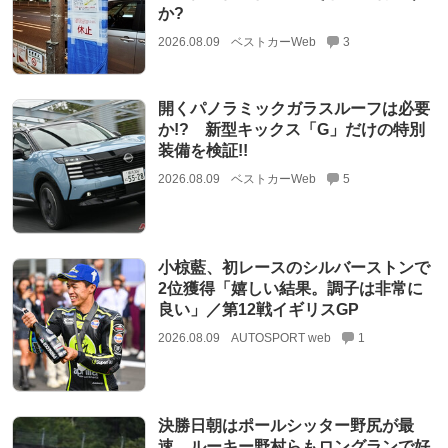
か?
2026.08.09
ベストカーWeb
3
開くパノラミックガラスルーフは必要
か!? 新型キックス「G」だけの特別
装備を検証!!
2026.08.09
ベストカーWeb
5
小椋藍、初レースのシルバーストンで
2位獲得「嬉しい結果。調子は非常に
良い」／第12戦イギリスGP
2026.08.09
AUTOSPORT web
1
決勝日朝はポールシッター野尻が最
速。ルーキー野村らもロングランで好