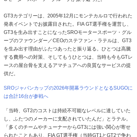
GT3カテゴリーは、2005年12月にモンテカルロで行われた
発表イベントでお披露目された。FIA GT選手権を運営し、
GT3を生み出すことになったSROモータースポーツ・グル
ープのファウンダー／CEOのステファン・ラテルは、GT3
を生み出す理由がふたつあったと振り返る。ひとつは高騰
する費用への対策、そしてもうひとつは、当時も今もGTレ
ースの屋台骨を支えるアマチュアへの良質なサービスの提
供だ。
SROジャパンカップの2026年開幕ラウンドとなるSUGOに
は合計16台が参戦へ
「当時、GT2のコストは持続不可能なレベルに達していた
し、ふたつのメーカーに支配されていたんだ」とラテル。
「多くのチームやチューナーからGT3には強い関心が寄せ
られたこともあり、FIA GT選手権（当時GT1とGT2で争わ