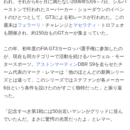
われ、それから6ヶ月に満たない2006年5月6～7日、シルバ
ーストンで行われたスーパーカー・ショーダウンのイベン
トのひとつとして、GT3による初レースが行われた。この
週末は
フェラーリ
・チャレンジと
マセラティ
・トロフェオ
も開催され、約150台ものGTカーが集まっていた。
この年、初年度のFIA GT3ヨーロッパ選手権に参加したの
が、現在も同カテゴリーで活動を続けるバーウェル・モー
タースポーツ。
アストンマーティン
DBR S9を走らせたチ
ーム代表のマーク・レマーは「他のほとんどの新興シリー
ズとは違って、このシリーズではステファンが各メーカー
6台という条件を設けたのがすごく独特だった」と振り返
った。
「記念すべき第1戦には50台近いマシンがグリッドに並ん
でいたんだ。まさに驚愕の光景だったよ」とレマー。