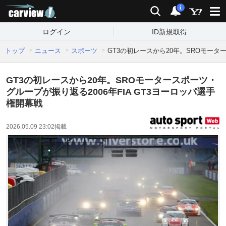
carview!
検索
通知
i
ログイン
ID新規取得
トップ
ニュース
スポーツ
GT3の初レースから20年。SROモータ
GT3の初レースから20年。SROモータースポーツ・
グループが振り返る2006年FIA GT3ヨーロッパ選手
権開幕戦
2026.05.09 23:02
掲載