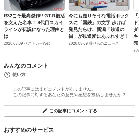
R32こそ最高傑作!! GT-R復活
今にも走りそうな電話ボック
『
を支えた名車！ 8代目スカイ
スに「国鉄」の文字 歩けば
ド
ラインが伝説になった理由と
発見だらけ、新潟「鉄道の
ダ
は
街」が鉄道愛にあふれすぎ！
キ
売
2026.08.09
ベストカーWeb
2026.08.09
乗りものニュース
20
みんなのコメント
使い方
この記事にはまだコメントがありません。
この記事に対するあなたの意見や感想を投稿しませんか？
この記事にコメントする
おすすめのサービス