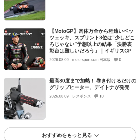
【MotoGP】肉体万全から程遠いベッ
ツェッキ、スプリント3位は”少しどこ
ろじゃない”予想以上の結果「決勝表
彰台は難しいだろう」｜イギリスGP
2026.08.09
motorsport.com 日本版
0
最高80度まで加熱！ 巻き付けるだけの
グリップヒーター、デイトナが発売
2026.08.09
レスポンス
10
おすすめをもっと見る