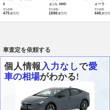
0
ョンL 4WD
ォーラ
支払総額
支払総額
支払総額
475
1698
448
.
0
.
0
.
0
万円
万円
万
車査定を依頼する
個人情報
入力なし
で
愛
車の相場
がわかる!