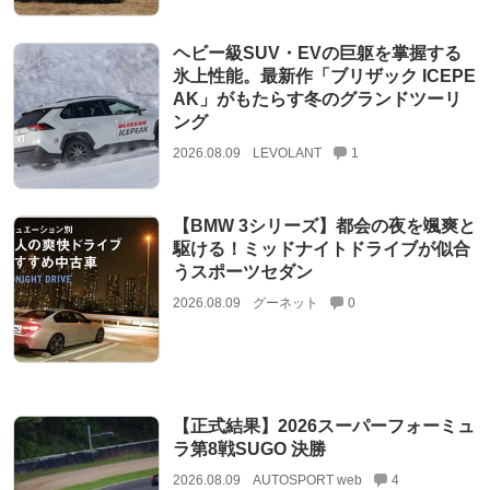
ヘビー級SUV・EVの巨躯を掌握する
氷上性能。最新作「ブリザック ICEPE
AK」がもたらす冬のグランドツーリ
ング
2026.08.09
LEVOLANT
1
【BMW 3シリーズ】都会の夜を颯爽と
駆ける！ミッドナイトドライブが似合
うスポーツセダン
2026.08.09
グーネット
0
【正式結果】2026スーパーフォーミュ
ラ第8戦SUGO 決勝
2026.08.09
AUTOSPORT web
4