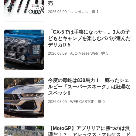
売
2026.08.09
レスポンス
1
「CX-5では手狭になった」。3人の子
どもとキャンプを楽しむパパが選んだ
デリカD:5
2026.08.09
Auto Messe Web
5
今度の毒蛇は830馬力！ 蘇ったシェ
ルビー「スーパースネーク」は狂暴な
スペック!!
2026.08.09
WEB CARTOP
0
【MotoGP】アプリリアに勝つのは無
理だ！？ アレックス・マルケス、ド