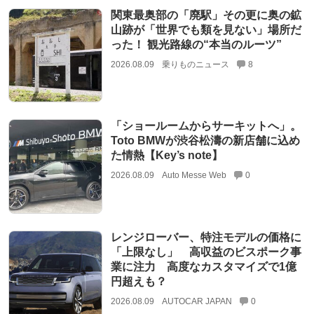
関東最奥部の「廃駅」その更に奥の鉱
山跡が「世界でも類を見ない」場所だ
った！ 観光路線の“本当のルーツ”
2026.08.09
乗りものニュース
8
「ショールームからサーキットへ」。
Toto BMWが渋谷松濤の新店舗に込め
た情熱【Key’s note】
2026.08.09
Auto Messe Web
0
レンジローバー、特注モデルの価格に
「上限なし」 高収益のビスポーク事
業に注力 高度なカスタマイズで1億
円超えも？
2026.08.09
AUTOCAR JAPAN
0