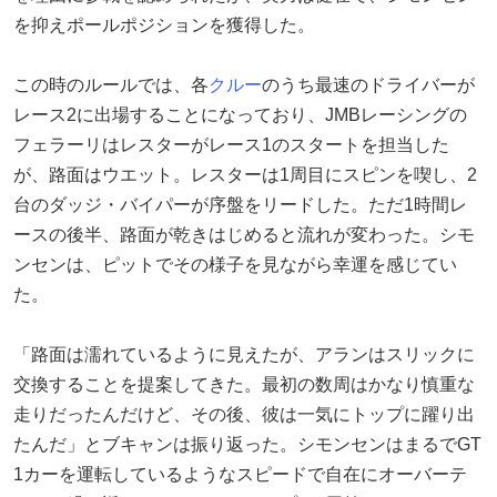
を抑えポールポジションを獲得した。
この時のルールでは、各
クルー
のうち最速のドライバーが
レース2に出場することになっており、JMBレーシングの
フェラーリはレスターがレース1のスタートを担当した
が、路面はウエット。レスターは1周目にスピンを喫し、2
台のダッジ・バイパーが序盤をリードした。ただ1時間レ
ースの後半、路面が乾きはじめると流れが変わった。シモ
ンセンは、ピットでその様子を見ながら幸運を感じてい
た。
「路面は濡れているように見えたが、アランはスリックに
交換することを提案してきた。最初の数周はかなり慎重な
走りだったんだけど、その後、彼は一気にトップに躍り出
たんだ」とブキャンは振り返った。シモンセンはまるでGT
1カーを運転しているようなスピードで自在にオーバーテ