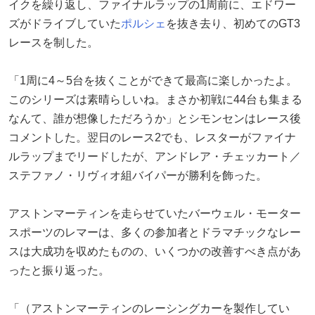
イクを繰り返し、ファイナルラップの1周前に、エドワー
ズがドライブしていた
ポルシェ
を抜き去り、初めてのGT3
レースを制した。
「1周に4～5台を抜くことができて最高に楽しかったよ。
このシリーズは素晴らしいね。まさか初戦に44台も集まる
なんて、誰が想像しただろうか」とシモンセンはレース後
コメントした。翌日のレース2でも、レスターがファイナ
ルラップまでリードしたが、アンドレア・チェッカート／
ステファノ・リヴィオ組バイパーが勝利を飾った。
アストンマーティンを走らせていたバーウェル・モーター
スポーツのレマーは、多くの参加者とドラマチックなレー
スは大成功を収めたものの、いくつかの改善すべき点があ
ったと振り返った。
「（アストンマーティンのレーシングカーを製作してい