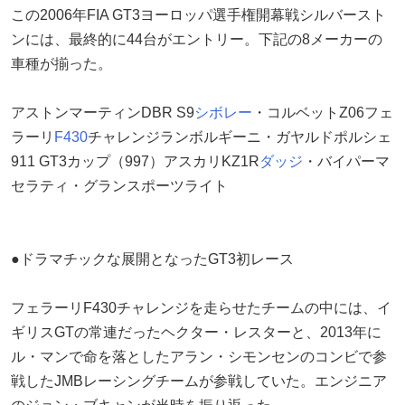
この2006年FIA GT3ヨーロッパ選手権開幕戦シルバースト
ンには、最終的に44台がエントリー。下記の8メーカーの
車種が揃った。
アストンマーティンDBR S9
シボレー
・コルベットZ06フェ
ラーリ
F430
チャレンジランボルギーニ・ガヤルドポルシェ
911 GT3カップ（997）アスカリKZ1R
ダッジ
・バイパーマ
セラティ・グランスポーツライト
●ドラマチックな展開となったGT3初レース
フェラーリF430チャレンジを走らせたチームの中には、イ
ギリスGTの常連だったヘクター・レスターと、2013年に
ル・マンで命を落としたアラン・シモンセンのコンビで参
戦したJMBレーシングチームが参戦していた。エンジニア