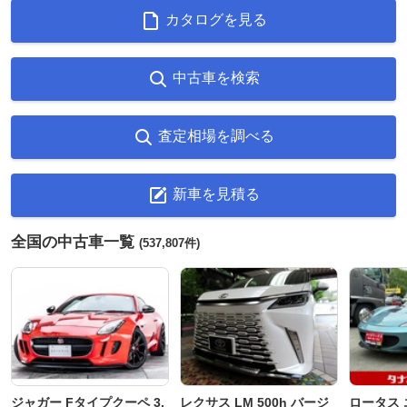
カタログを見る
中古車を検索
査定相場を調べる
新車を見積る
全国の中古車一覧
(537,807件)
ジャガー Fタイプクーペ 3.
レクサス LM 500h バージ
ロータス 