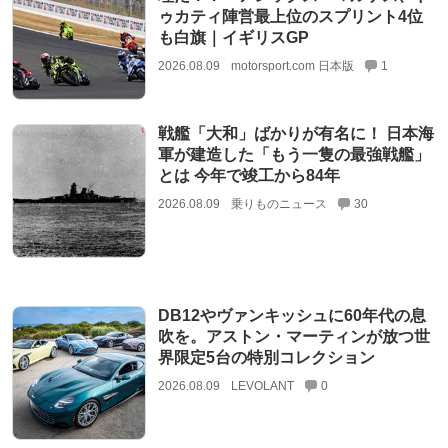
ゥカティ陣営最上位のスプリント4位
も白旗｜イギリスGP
2026.08.09
motorsport.com 日本版
1
戦艦「大和」ばかりが有名に！ 日本海
軍が建造した「もう一隻の最強戦艦」
とは 今年で竣工から84年
2026.08.09
乗りものニュース
30
DB12やヴァンキッシュに60年代の息
吹を。アストン・マーティンが放つ世
界限定5台の特別コレクション
2026.08.09
LEVOLANT
0