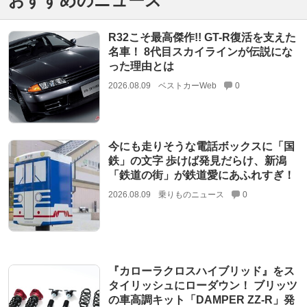
おすすめのニュース
R32こそ最高傑作!! GT-R復活を支えた
名車！ 8代目スカイラインが伝説にな
った理由とは
2026.08.09
ベストカーWeb
0
今にも走りそうな電話ボックスに「国
鉄」の文字 歩けば発見だらけ、新潟
「鉄道の街」が鉄道愛にあふれすぎ！
2026.08.09
乗りものニュース
0
『カローラクロスハイブリッド』をス
タイリッシュにローダウン！ ブリッツ
の車高調キット「DAMPER ZZ-R」発