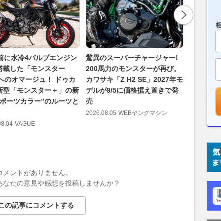
年前に水冷4バルブエンジン
驚異のスーパーチャージャー!
量産車とし
搭載した「モンスター
200馬力のモンスターが再び。
スト2気筒
」へのオマージュ！ ドゥカ
カワサキ「Z H2 SE」2027年モ
車最速だっ
新型「モンスター＋」の新
デルが9/5に価格据え置きで発
イタン」を
スポーツカラー”のルーツと
売
った旧車
2026.08.05
WEBヤングマシン
2026.08.05
08.04
VAGUE
コメントがありません。
あなたの意見や感想を投稿しませんか？
この記事にコメントする