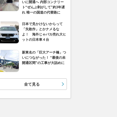
いに開通へ 内部コンクリー
ト“ぜんぶ剥がして”約3年遅
れ 唯一の国道の代替路に
日本で見かけないからって
「失敗作」とかナメるな
よ！ 海外じゃバカ売れ大ヒ
ットの日本車４台
新東名の「巨大アーチ橋」つ
いにつながった！ “最後の未
開通区間”の工事が大詰めに
全て見る