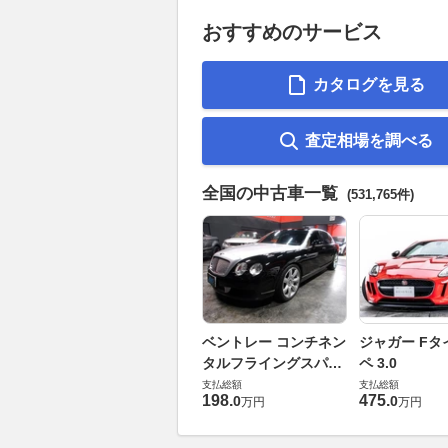
おすすめのサービス
カタログを見る
査定相場を調べる
全国の中古車一覧
(531,765件)
ベントレー コンチネン
ジャガー Fタ
タルフライングスパー
ペ 3.0
6.0 4WD
支払総額
支払総額
198
.
475
.
0
0
万円
万円