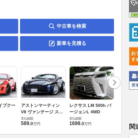
中古車を検索
新車を見積る
ロールスロ
イプクー
アストンマーティン
レクサス LM 500h バ
ト ロール
V8 ヴァンテージ スポ
ージョンL 4WD
ースト(第1
支払総額
ーツシフト
支払総額
支払総額
905
.
1
万円
589
.
1698
.
0
0
万円
万円
関