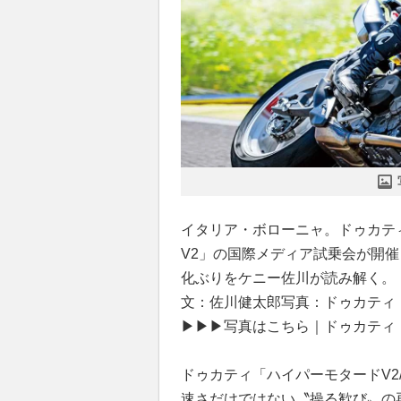
イタリア・ボローニャ。ドゥカテ
V2」の国際メディア試乗会が開
化ぶりをケニー佐川が読み解く。
文：佐川健太郎写真：ドゥカティ
▶▶▶写真はこちら｜ドゥカティ「
ドゥカティ「ハイパーモタードV2
速さだけではない〝操る歓び〟の