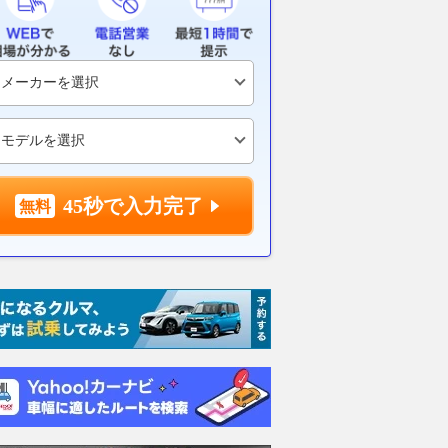
て世界初の“500cc2
ヨシムラ「TORNADO S-1」詳
Vストローム2
”搭載！ 当時は市販
細解説｜究極のスーパースポー
見！ デイト
たスズキ「T500タ
ツを具現化した新たな“トルネ
「Comfort 
米国で発見 55年経
ード”【ヨシムラ伝】
シートが登場
45秒で入力完了
の価値は
2026.08.04
webオートバイ
2026.08.03
WE
VAGUE