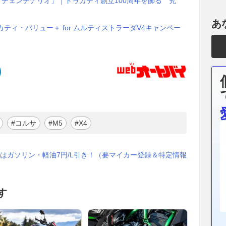
 チェンテナリオ」｜ドゥカティ創立100周年を飾る〝究
あ
ティ・バリュー＋ for ムルティストラーダV4キャンペー
#コルサ
#M5
#X4
はガソリン・軽油7円/L引き！（要マイカー登録＆特定情報
す