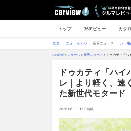
トップ
360°ビュー
カタ
総合
ニューモデル
業界ニュース
カー用
carview!
>
ニュース
>
業界ニュース
>
ドゥカティ「ハ
ドゥカティ「ハイパ
レ｜より軽く、速
た新世代モタード
2026.06.11 11:00
掲載