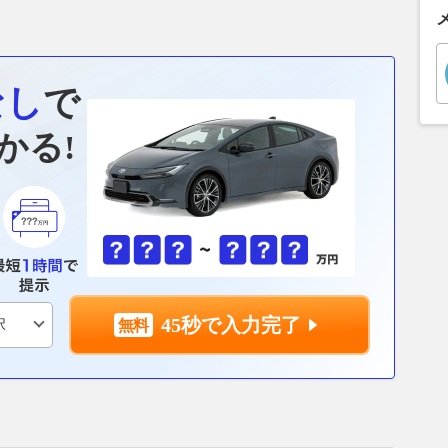
なし
で
かる!
45秒で入力完了