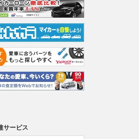
イス ゴース
ホンダ NSX 3.0
日産 エルグランド 3.5
日産 
スロイス ゴ
VIP パワーシートパッ
ック 
支払総額
898
.
0
万円
世代 / RR4)
ケージ
支払総額
支払総額
684
.
220
.
0
0
万円
連サービス