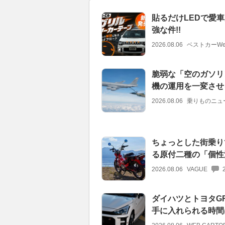
貼るだけLEDで愛車
強な件!!
2026.08.06
ベストカーWe
脆弱な「空のガソリ
機の運用を一変させ
2026.08.06
乗りものニュ
ちょっとした街乗り
る原付二種の「個性
2026.08.06
VAGUE
ダイハツとトヨタGR
手に入れられる時間