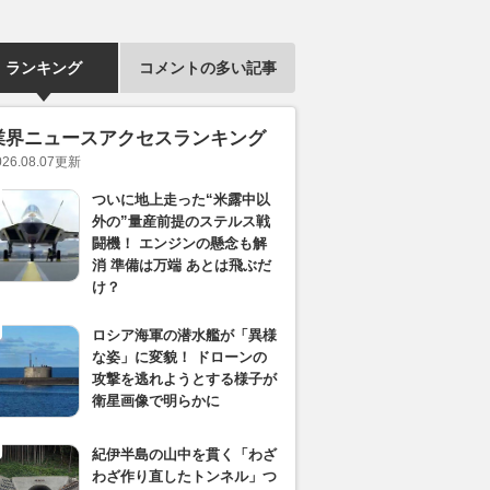
ランキング
コメントの多い記事
業界ニュースアクセスランキング
026.08.07
更新
ついに地上走った“米露中以
外の”量産前提のステルス戦
闘機！ エンジンの懸念も解
消 準備は万端 あとは飛ぶだ
け？
ロシア海軍の潜水艦が「異様
な姿」に変貌！ ドローンの
攻撃を逃れようとする様子が
衛星画像で明らかに
紀伊半島の山中を貫く「わざ
わざ作り直したトンネル」つ