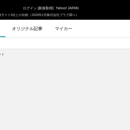
ログイン
[
新規取得
]
Yahoo! JAPAN
サイト5社との比較（2026年2月株式会社プラグ調べ）
オリジナル記事
マイカー
ード