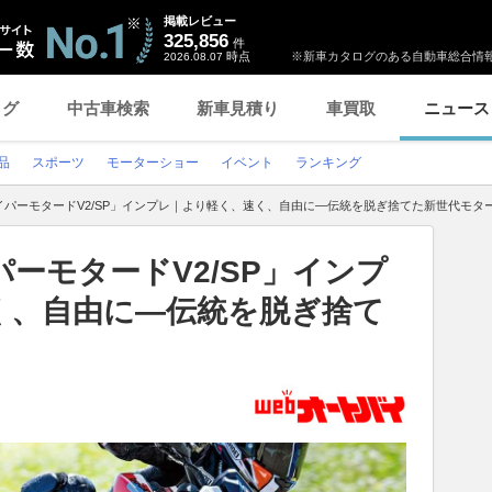
掲載レビュー
325,856
件
時点
※新車カタログのある自動車総合情報
2026.08.07
ログ
中古車検索
新車見積り
車買取
ニュース
品
スポーツ
モーターショー
イベント
ランキング
イパーモタードV2/SP」インプレ｜より軽く、速く、自由に―伝統を脱ぎ捨てた新世代モタ
ーモタードV2/SP」インプ
く、自由に―伝統を脱ぎ捨て