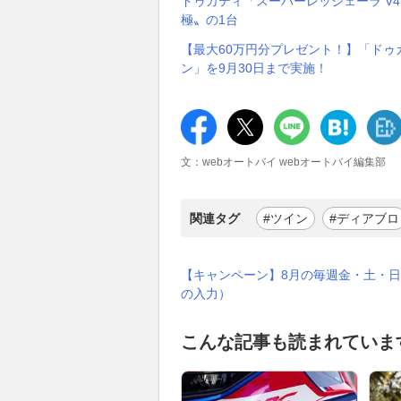
ドゥカティ「スーパーレッジェーラ V4
極〟の1台
【最大60万円分プレゼント！】「ドゥカ
ン」を9月30日まで実施！
文：webオートバイ webオートバイ編集部
関連タグ
#ツイン
#ディアブロ
【キャンペーン】8月の毎週金・土・日
の入力）
こんな記事も読まれていま