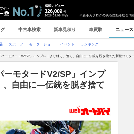
掲載レビュー
326,009
件
時点
※新車カタログのある自動車総合情報
2026.08.09
ログ
中古車検索
新車見積り
車買取
ニュース
品
スポーツ
モーターショー
イベント
ランキング
イパーモタードV2/SP」インプレ｜より軽く、速く、自由に―伝統を脱ぎ捨てた新世代モタ
ーモタードV2/SP」インプ
く、自由に―伝統を脱ぎ捨て