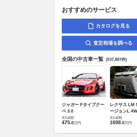
おすすめのサービス
カタログを見る
査定相場を調べる
全国の中古車一覧
(537,807件)
ジャガー Fタイプクー
レクサス LM 5
ペ 3.0
ージョンL 4W
支払総額
支払総額
475
.
1698
.
0
0
万円
万円