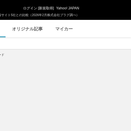
ログイン
[
新規取得
]
Yahoo! JAPAN
サイト5社との比較（2026年2月株式会社プラグ調べ）
オリジナル記事
マイカー
ード