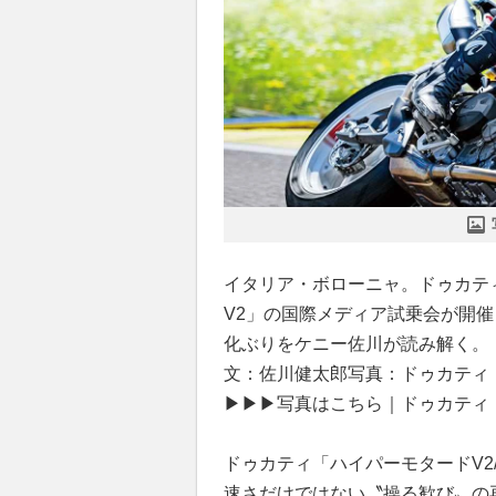
イタリア・ボローニャ。ドゥカテ
V2」の国際メディア試乗会が開
化ぶりをケニー佐川が読み解く。
文：佐川健太郎写真：ドゥカティ
▶▶▶写真はこちら｜ドゥカティ「
ドゥカティ「ハイパーモタードV2
速さだけではない〝操る歓び〟の