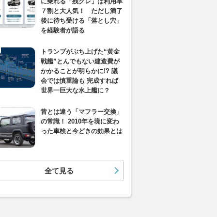
に乗れる「残クレ」は利用率
７割と大人気！ ただし満了
後に待ち受ける「落とし穴」
を経験者が語る
トランプがぶち上げた“黄金
戦艦”とんでもない建造費が
かかることが明らかに!? 議
会では慎重論も 完成すれば
世界一巨大な水上艦に？
昔とは違う「マフラー交換」
の常識！ 2010年を境に変わ
った車検と今どきの効果とは
全て見る