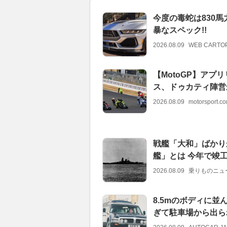
今度の毒蛇は830
暴なスペック!!
2026.08.09
WEB CARTO
【MotoGP】ア
ス、ドゥカティ陣営
2026.08.09
motorsport.
戦艦「大和」ばかり
艦」とは 今年で竣工
2026.08.09
乗りものニュ
8.5mのボディに並
ぎて駐車場から出ら