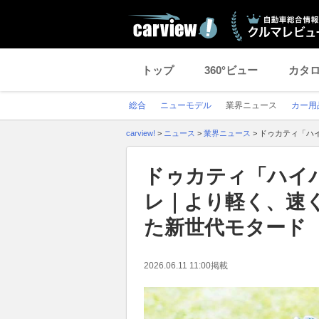
トップ
360°ビュー
カタ
総合
ニューモデル
業界ニュース
カー用
carview!
>
ニュース
>
業界ニュース
>
ドゥカティ「ハ
ドゥカティ「ハイパ
レ｜より軽く、速
た新世代モタード
2026.06.11 11:00
掲載