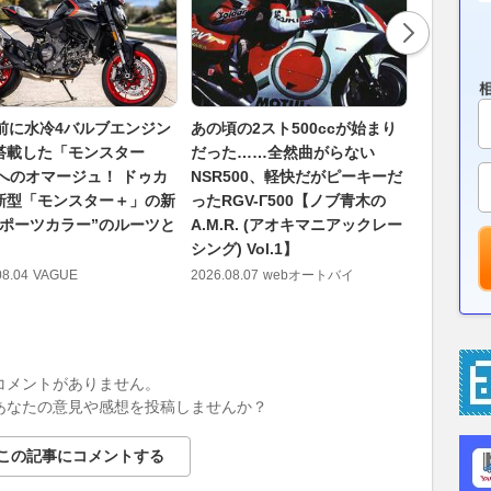
年前に水冷4バルブエンジン
あの頃の2スト500ccが始まり
【Moto
搭載した「モンスター
だった……全然曲がらない
のは無理
」へのオマージュ！ ドゥカ
NSR500、軽快だがピーキーだ
マルケス
新型「モンスター＋」の新
ったRGV-Γ500【ノブ青木の
位のスプ
スポーツカラー”のルーツと
A.M.R. (アオキマニアックレー
ギリスGP
シング) Vol.1】
2026.08.09
08.04
VAGUE
2026.08.07
webオートバイ
コメントがありません。
あなたの意見や感想を投稿しませんか？
この記事にコメントする