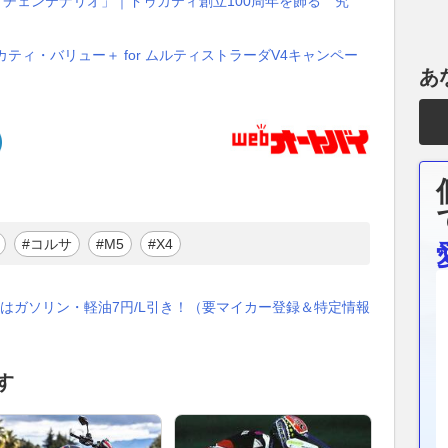
 チェンテナリオ」｜ドゥカティ創立100周年を飾る〝究
ティ・バリュー＋ for ムルティストラーダV4キャンペー
あ
#コルサ
#M5
#X4
はガソリン・軽油7円/L引き！（要マイカー登録＆特定情報
す