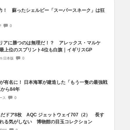
馬力！ 蘇ったシェルビー「スーパースネーク」は狂
P
0
プリリアに勝つのは無理だ！？ アレックス・マルケ
最上位のスプリント4位も白旗｜イギリスGP
com 日本版
0
が有名に！ 日本海軍が建造した「もう一隻の最強戦
から84年
ース
0
んだドア8枚 AQC ジェットウェイ707（2） 長す
れる気がしない 博物館の目玉コレクション