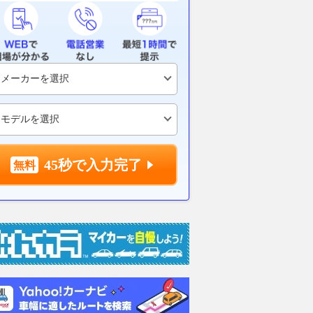
GP】アプリリアに勝つ
「完璧な英国スタイルと、イン
チューナーの
だ！？ アレックス・
ドで培われた高い信頼性」を融
ルギーニ ウ
、ドゥカティ陣営最上
合!! ロイヤルエンフィールド新
る究極のマシ
リント4位も白旗｜イ
型「BULLET 650」を国内導入
た それが「
価格98万円から
ンだ！
motorsport.com 日本版
2026.08.08
バイクのニュース
2026.08.09
Auto
45秒で入力完了