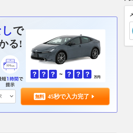
なし
で
かる!
45秒で入力完了