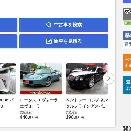
中古車を検索
新車を見積る
ダイハツ 
00h バ
ロータス エヴォーラ
ベントレー コンチネン
バス 66
D
エヴォーラ
タルフライングスパー
G
支払総額
6.0 4WD
支払総額
支払総額
169
.
9
万円
448
.
198
.
0
0
万円
万円
関