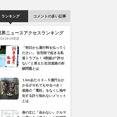
ランキング
コメントの多い記事
業界ニュースアクセスランキング
026.08.09
更新
「明日から通行料を払ってく
ださい」 住宅街で起きる私
道トラブル！ 6割超が“許せ
ない”と答えた生活道路の封
鎖問題とは
１kmあたり３～５億円もか
かるがそれでもやるべき！
道路の「電柱」をなくし地中
化する計り知れないメリット
とは
身の丈に「合わない」クルマ