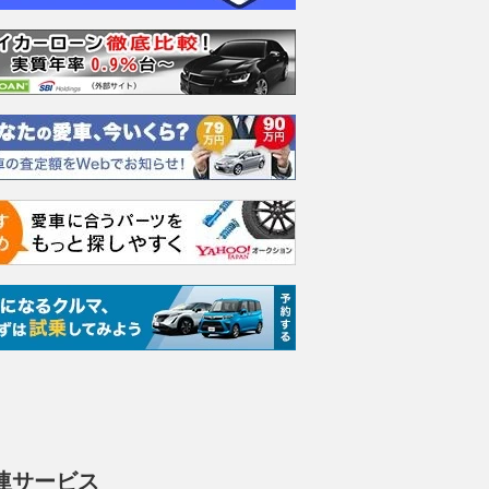
ムーヴキャン
ロールスロイス ゴース
ホンダ NSX 3.0
アスト
0 ストライプス
ト ロールスロイス ゴ
V8 
支払総額
898
.
0
万円
ースト(第1世代 / RR4)
ーツシ
支払総額
支払総額
905
.
589
.
1
0
万円
連サービス