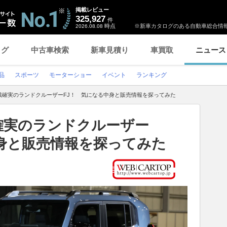
掲載レビュー
325,927
件
時点
※新車カタログのある自動車総合情報
2026.08.08
ログ
中古車検索
新車見積り
車買取
ニュース
品
スポーツ
モーターショー
イベント
ランキング
戦確実のランドクルーザーFJ！ 気になる中身と販売情報を探ってみた
確実のランドクルーザー
身と販売情報を探ってみた