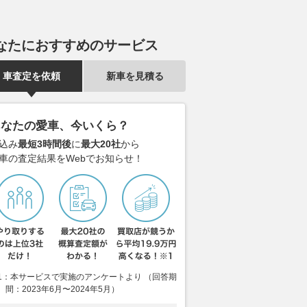
なたにおすすめのサービス
車査定を依頼
新車を見積る
ゴン仕様のポルシェ
助手席を倒せばロングボードも
「車中泊で“高
!? ポーランドのチュー
積載可能。トヨタ「タウンエー
う！」はじめ
あなたの愛車、今いくら？
91.2”のシューティン
ス」で作る448万円からの車中
て利用できる
を実車化へ 2027年
泊
報 【栃木県／
込み
最短3時間後
に
最大20社
から
ッドでの公開を目指す
場】～新鮮な
車の査定結果をWebでお知らせ！
2026.08.08
Auto Messe Web
季節感が味わ
VAGUE
2026.08.08
月刊
1：本サービスで実施のアンケートより （回答期
間：2023年6月〜2024年5月）