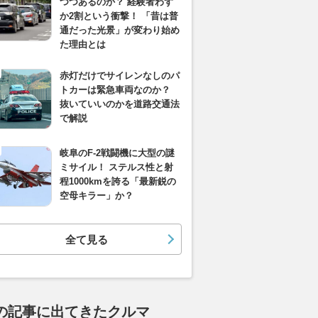
つつあるのか？ 経験者わず
か2割という衝撃！ 「昔は普
通だった光景」が変わり始め
た理由とは
赤灯だけでサイレンなしのパ
トカーは緊急車両なのか？
抜いていいのかを道路交通法
で解説
岐阜のF-2戦闘機に大型の謎
ミサイル！ ステルス性と射
程1000kmを誇る「最新鋭の
空母キラー」か？
全て見る
の記事に出てきたクルマ