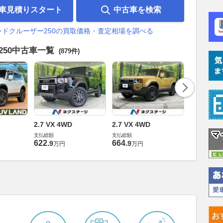
車見積りスタート
中古車を検索
ンドクルーザー250の買取価格・査定相場を調べる
250中古車一覧
(879件)
2.7 VX 4WD
2.7 VX 4WD
2.7 VX 4
支払総額
支払総額
支払総額
622
.
664
.
678
.
9
9
0
万円
万円
万円