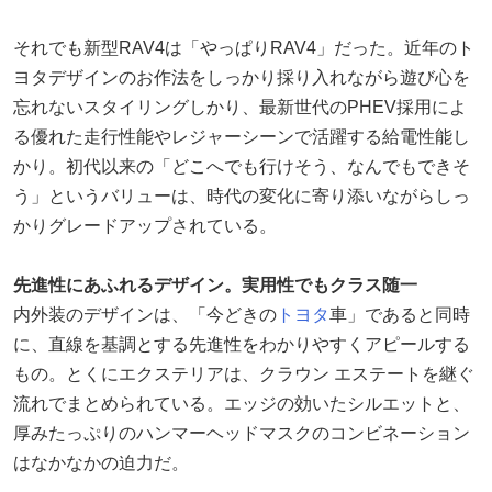
それでも新型RAV4は「やっぱりRAV4」だった。近年のト
ヨタデザインのお作法をしっかり採り入れながら遊び心を
忘れないスタイリングしかり、最新世代のPHEV採用によ
る優れた走行性能やレジャーシーンで活躍する給電性能し
かり。初代以来の「どこへでも行けそう、なんでもできそ
う」というバリューは、時代の変化に寄り添いながらしっ
かりグレードアップされている。
先進性にあふれるデザイン。実用性でもクラス随一
内外装のデザインは、「今どきの
トヨタ
車」であると同時
に、直線を基調とする先進性をわかりやすくアピールする
もの。とくにエクステリアは、クラウン エステートを継ぐ
流れでまとめられている。エッジの効いたシルエットと、
厚みたっぷりのハンマーヘッドマスクのコンビネーション
はなかなかの迫力だ。