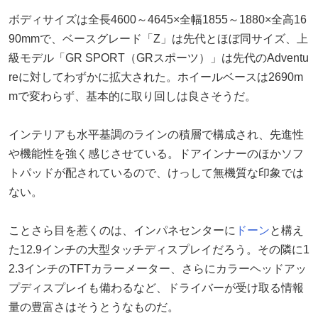
ボディサイズは全長4600～4645×全幅1855～1880×全高16
90mmで、ベースグレード「Z」は先代とほぼ同サイズ、上
級モデル「GR SPORT（GRスポーツ）」は先代のAdventu
reに対してわずかに拡大された。ホイールベースは2690m
mで変わらず、基本的に取り回しは良さそうだ。
インテリアも水平基調のラインの積層で構成され、先進性
や機能性を強く感じさせている。ドアインナーのほかソフ
トパッドが配されているので、けっして無機質な印象では
ない。
ことさら目を惹くのは、インパネセンターに
ドーン
と構え
た12.9インチの大型タッチディスプレイだろう。その隣に1
2.3インチのTFTカラーメーター、さらにカラーヘッドアッ
プディスプレイも備わるなど、ドライバーが受け取る情報
量の豊富さはそうとうなものだ。