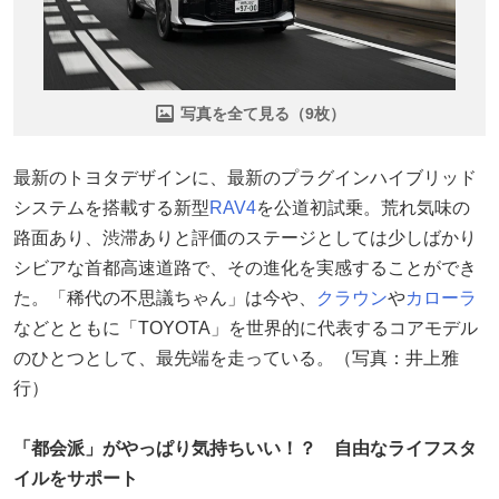
写真を全て見る（9枚）
最新のトヨタデザインに、最新のプラグインハイブリッド
システムを搭載する新型
RAV4
を公道初試乗。荒れ気味の
路面あり、渋滞ありと評価のステージとしては少しばかり
シビアな首都高速道路で、その進化を実感することができ
た。「稀代の不思議ちゃん」は今や、
クラウン
や
カローラ
などとともに「TOYOTA」を世界的に代表するコアモデル
のひとつとして、最先端を走っている。（写真：井上雅
行）
「都会派」がやっぱり気持ちいい！？ 自由なライフスタ
イルをサポート