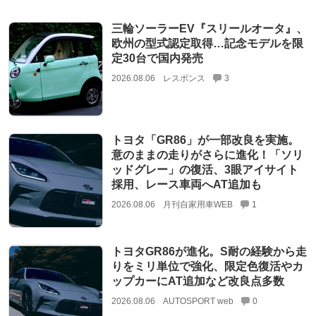
三輪ソーラーEV『スリールオータ』、
欧州の型式認定取得…記念モデルを限
定30台で国内発売
2026.08.06
レスポンス
3
トヨタ「GR86」が一部改良を実施。
意のままの走りがさらに進化！「ソリ
ッドグレー」の復活、3眼アイサイト
採用、レース車両へAT追加も
2026.08.06
月刊自家用車WEB
1
トヨタGR86が進化。S耐の経験から走
りをミリ単位で強化、限定色復活やカ
ップカーにAT追加など改良点多数
2026.08.06
AUTOSPORT web
0