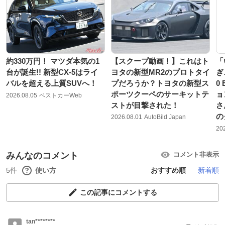
約330万円！ マツダ本気の1
【スクープ動画！】これはト
「
台が誕生!! 新型CX-5はライ
ヨタの新型MR2のプロトタイ
ぎ
バルを超える上質SUVへ！
プだろうか？トヨタの新型ス
0
ポーツクーペのサーキットテ
ョ
2026.08.05
ベストカーWeb
ストが目撃された！
さ
の
2026.08.01
AutoBild Japan
20
みんなのコメント
コメント非表示
5件
使い方
おすすめ順
新着順
この記事にコメントする
tan********