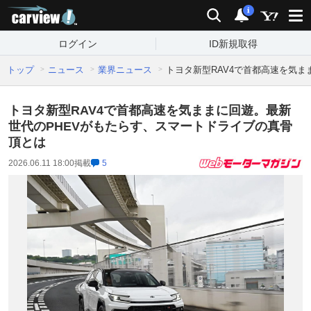
carview!
検索
通知
i
ログイン
ID新規取得
トップ
ニュース
業界ニュース
トヨタ新型RAV4で首都高速を気
トヨタ新型RAV4で首都高速を気ままに回遊。最新
世代のPHEVがもたらす、スマートドライブの真骨
頂とは
2026.06.11 18:00
掲載
5