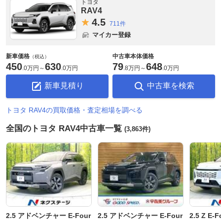
トヨタ
RAV4
4.
5
711件
マイカー登録
新車価格
中古車本体価格
（税込）
450
630
79
648
.
0万円
～
.
0万円
.
8万円
～
.
0万円
新車見積り
中古車を検索
トヨタ RAV4の買取価格・査定相場を調べる
全国のトヨタ RAV4中古車一覧
(3,863件)
2.5 アドベンチャー E-Four
2.5 アドベンチャー E-Four
2.5 Z E-