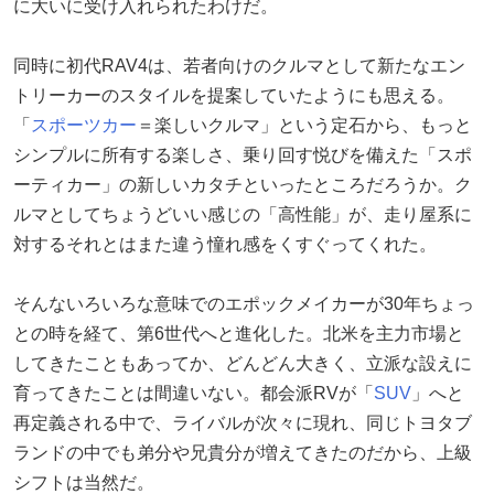
に大いに受け入れられたわけだ。
同時に初代RAV4は、若者向けのクルマとして新たなエン
トリーカーのスタイルを提案していたようにも思える。
「
スポーツカー
＝楽しいクルマ」という定石から、もっと
シンプルに所有する楽しさ、乗り回す悦びを備えた「スポ
ーティカー」の新しいカタチといったところだろうか。ク
ルマとしてちょうどいい感じの「高性能」が、走り屋系に
対するそれとはまた違う憧れ感をくすぐってくれた。
そんないろいろな意味でのエポックメイカーが30年ちょっ
との時を経て、第6世代へと進化した。北米を主力市場と
してきたこともあってか、どんどん大きく、立派な設えに
育ってきたことは間違いない。都会派RVが「
SUV
」へと
再定義される中で、ライバルが次々に現れ、同じトヨタブ
ランドの中でも弟分や兄貴分が増えてきたのだから、上級
シフトは当然だ。