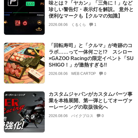
味とは？「ヤカン」「三角に！」など
珍しい警告灯・表示灯を解説。 意外と
便利なマークも【クルマの知識】
2026.08.06
くるくら
1
「回転寿司」と「クルマ」が奇跡のコ
ラボ……って一体何ごと!? スシロー
×GAZOO Racingの限定イベント「SU
SHIGO！」が激熱すぎる!!
2026.08.06
WEB CARTOP
0
カスタムジャパンがカスタムパーツ事
業を本格展開、第一弾としてオーヴァ
ーレーシングの取扱強化へ
2026.08.06
バイクブロス
0