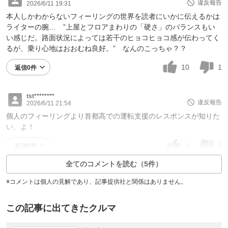
違反報告
2026/6/11 19:31
本人しかわからないフィーリングの世界を読者にいかに伝えるかは
ライターの腕… ”上屋とフロアまわりの「硬さ」のバランスもい
い感じだ。路面状況によっては若干のヒョコヒョコ感が伝わってく
るが、乗り心地はおおむね良好。” なんのこっちゃ？？
10
1
返信0件
tst********
違反報告
2026/6/11 21:54
個人のフィーリングより首都高での運転支援のレスポンスが知りた
い、よ！
4
0
返信0件
全てのコメントを読む（5件）
※コメントは個人の見解であり、記事提供社と関係はありません。
この記事に出てきたクルマ