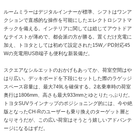
ルームミラーはデジタルインナーが標準、シフトはワンア
クションで直感的な操作を可能にしたエレクトロシフトマ
チックを備える。インテリアに関しては総じてアウトドア
なテイストが薄めで、都会派の方が勝る。置くだけ充電に
加え、トヨタとしては初めて設定された15W／PD対応45
Wの充電用USB端子も便利な新装備だ。
スクエアなシルエットのおかげもあってか、荷室空間はや
はり広い。デッキボードを下段にセットした際のラゲッジ
スペース容量は、最大749Lを確保する。2名乗車時の荷室
奥行は1806mm、高さも最大933mmとゆとりたっぷりだ。
トヨタSUVラインナップのポジショニング的には、今や絶
版となったCH-Rのユーザーも乗り換えのターゲット層と
なりそうだが、この広い荷室はそうとう嬉しいアドバンテ
ージになるはずだ。