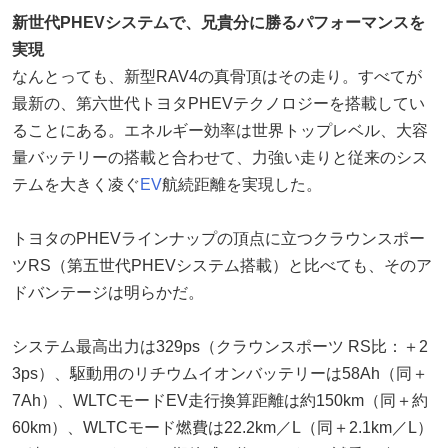
新世代PHEVシステムで、兄貴分に勝るパフォーマンスを
実現
なんとっても、新型RAV4の真骨頂はその走り。すべてが
最新の、第六世代トヨタPHEVテクノロジーを搭載してい
ることにある。エネルギー効率は世界トップレベル、大容
量バッテリーの搭載と合わせて、力強い走りと従来のシス
テムを大きく凌ぐ
EV
航続距離を実現した。
トヨタのPHEVラインナップの頂点に立つクラウンスポー
ツRS（第五世代PHEVシステム搭載）と比べても、そのア
ドバンテージは明らかだ。
システム最高出力は329ps（クラウンスポーツ RS比：＋2
3ps）、駆動用のリチウムイオンバッテリーは58Ah（同＋
7Ah）、WLTCモードEV走行換算距離は約150km（同＋約
60km）、WLTCモード燃費は22.2km／L（同＋2.1km／L）