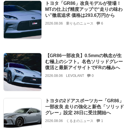
トヨタ「GR86」改良モデルが登場！
MTの仕上げ精度アップで“走りの味わ
い”徹底追求 価格は293.6万円から
2026.08.06
乗りものニュース
6
【GR86一部改良】0.5mmの執念が生
む極上のシフト。名色ソリッドグレー
復活と最新アイサイトでFRの極みへ
2026.08.06
LEVOLANT
0
トヨタの2ドアスポーツカー「GR86」
一部改良 走りの強化と新色「ソリッド
グレー」設定 28日に受注開始へ
2026.08.06
くるまのニュース
1