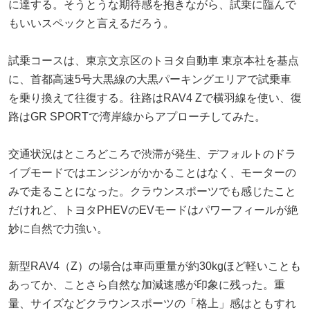
に達する。そうとうな期待感を抱きながら、試乗に臨んで
もいいスペックと言えるだろう。
試乗コースは、東京文京区のトヨタ自動車 東京本社を基点
に、首都高速5号大黒線の大黒パーキングエリアで試乗車
を乗り換えて往復する。往路はRAV4 Zで横羽線を使い、復
路はGR SPORTで湾岸線からアプローチしてみた。
交通状況はところどころで渋滞が発生、デフォルトのドラ
イブモードではエンジンがかかることはなく、モーターの
みで走ることになった。クラウンスポーツでも感じたこと
だけれど、トヨタPHEVのEVモードはパワーフィールが絶
妙に自然で力強い。
新型RAV4（Z）の場合は車両重量が約30kgほど軽いことも
あってか、ことさら自然な加減速感が印象に残った。重
量、サイズなどクラウンスポーツの「格上」感はともすれ