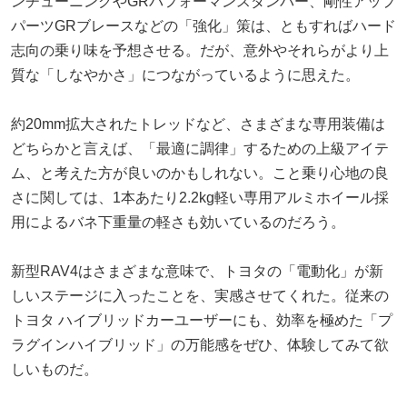
ンチューニングやGRパフォーマンスダンパー、剛性アップ
パーツGRブレースなどの「強化」策は、ともすればハード
志向の乗り味を予想させる。だが、意外やそれらがより上
質な「しなやかさ」につながっているように思えた。
約20mm拡大されたトレッドなど、さまざまな専用装備は
どちらかと言えば、「最適に調律」するための上級アイテ
ム、と考えた方が良いのかもしれない。こと乗り心地の良
さに関しては、1本あたり2.2kg軽い専用アルミホイール採
用によるバネ下重量の軽さも効いているのだろう。
新型RAV4はさまざまな意味で、トヨタの「電動化」が新
しいステージに入ったことを、実感させてくれた。従来の
トヨタ ハイブリッドカーユーザーにも、効率を極めた「プ
ラグインハイブリッド」の万能感をぜひ、体験してみて欲
しいものだ。