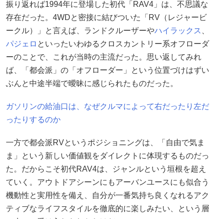
振り返れば1994年に登場した初代「RAV4」は、不思議な
存在だった。4WDと密接に結びついた「RV（レジャービ
ークル）」と言えば、ランドクルーザーや
ハイラックス
、
パジェロ
といったいわゆるクロスカントリー系オフローダ
ーのことで、これが当時の主流だった。思い返してみれ
ば、「都会派」の「オフローダー」という位置づけはずい
ぶんと中途半端で曖昧に感じられたものだった。
ガソリンの給油口は、なぜクルマによって右だったり左だ
ったりするのか
一方で都会派RVというポジショニングは、「自由で気ま
ま」という新しい価値観をダイレクトに体現するものだっ
た。だからこそ初代RAV4は、ジャンルという垣根を超え
ていく。アウトドアシーンにもアーバンユースにも似合う
機動性と実用性を備え、自分が一番気持ち良くなれるアク
ティブなライフスタイルを徹底的に楽しみたい、という層