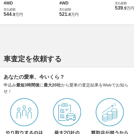
4WD
4WD
支払総額
539
.
9
万
支払総額
支払総額
544
521
.
9
.
8
万円
万円
車査定を依頼する
あなたの愛車、今いくら？
申込み
最短3時間後
に
最大20社
から愛車の査定結果をWebでお知ら
せ！