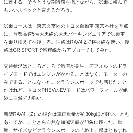
に達する。そうとうな期待感を抱きながら、試乗に臨んで
もいいスペックと言えるだろう。
試乗コースは、東京文京区のトヨタ自動車 東京本社を基点
に、首都高速5号大黒線の大黒パーキングエリアで試乗車
を乗り換えて往復する。往路はRAV4 Zで横羽線を使い、復
路はGR SPORTで湾岸線からアプローチしてみた。
交通状況はところどころで渋滞が発生、デフォルトのドラ
イブモードではエンジンがかかることはなく、モーターの
みで走ることになった。クラウンスポーツでも感じたこと
だけれど、トヨタPHEVのEVモードはパワーフィールが絶
妙に自然で力強い。
新型RAV4（Z）の場合は車両重量が約30kgほど軽いことも
あってか、ことさら自然な加減速感が印象に残った。重
量、サイズなどクラウンスポーツの「格上」感はともすれ