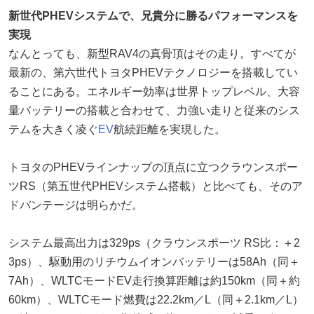
新世代PHEVシステムで、兄貴分に勝るパフォーマンスを
実現
なんとっても、新型RAV4の真骨頂はその走り。すべてが
最新の、第六世代トヨタPHEVテクノロジーを搭載してい
ることにある。エネルギー効率は世界トップレベル、大容
量バッテリーの搭載と合わせて、力強い走りと従来のシス
テムを大きく凌ぐ
EV
航続距離を実現した。
トヨタのPHEVラインナップの頂点に立つクラウンスポー
ツRS（第五世代PHEVシステム搭載）と比べても、そのア
ドバンテージは明らかだ。
システム最高出力は329ps（クラウンスポーツ RS比：＋2
3ps）、駆動用のリチウムイオンバッテリーは58Ah（同＋
7Ah）、WLTCモードEV走行換算距離は約150km（同＋約
60km）、WLTCモード燃費は22.2km／L（同＋2.1km／L）