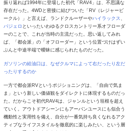
振り返れば1994年に登場した初代「RAV4」は、不思議な
存在だった。4WDと密接に結びついた「RV（レジャービ
ークル）」と言えば、ランドクルーザーや
ハイラックス
、
パジェロ
といったいわゆるクロスカントリー系オフローダ
ーのことで、これが当時の主流だった。思い返してみれ
ば、「都会派」の「オフローダー」という位置づけはずい
ぶんと中途半端で曖昧に感じられたものだった。
ガソリンの給油口は、なぜクルマによって右だったり左だ
ったりするのか
一方で都会派RVというポジショニングは、「自由で気ま
ま」という新しい価値観をダイレクトに体現するものだっ
た。だからこそ初代RAV4は、ジャンルという垣根を超え
ていく。アウトドアシーンにもアーバンユースにも似合う
機動性と実用性を備え、自分が一番気持ち良くなれるアク
ティブなライフスタイルを徹底的に楽しみたい、という層