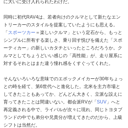
に大いに受け入れられたわけだ。
同時に初代RAV4は、若者向けのクルマとして新たなエン
トリーカーのスタイルを提案していたようにも思える。
「
スポーツカー
＝楽しいクルマ」という定石から、もっと
シンプルに所有する楽しさ、乗り回す悦びを備えた「スポ
ーティカー」の新しいカタチといったところだろうか。ク
ルマとしてちょうどいい感じの「高性能」が、走り屋系に
対するそれとはまた違う憧れ感をくすぐってくれた。
そんないろいろな意味でのエポックメイカーが30年ちょっ
との時を経て、第6世代へと進化した。北米を主力市場と
してきたこともあってか、どんどん大きく、立派な設えに
育ってきたことは間違いない。都会派RVが「
SUV
」へと
再定義される中で、ライバルが次々に現れ、同じトヨタブ
ランドの中でも弟分や兄貴分が増えてきたのだから、上級
シフトは当然だ。