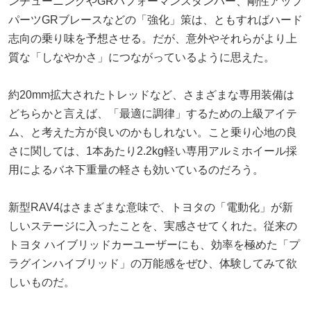
ンチューニングやGRパフォーマンスダンパー、剛性アップ
パーツGRブレースなどの「強化」策は、ともすればハード
志向の乗り味を予想させる。だが、意外やそれらがより上
質な「しなやかさ」につながっているように思えた。
約20mm拡大されたトレッドなど、さまざまな専用装備は
どちらかと言えば、「最適に調律」するための上級アイテ
ム、と考えた方が良いのかもしれない。こと乗り心地の良
さに関しては、1本あたり2.2kg軽い専用アルミホイール採
用によるバネ下重量の軽さも効いているのだろう。
新型RAV4はさまざまな意味で、トヨタの「電動化」が新
しいステージに入ったことを、実感させてくれた。従来の
トヨタ ハイブリッドカーユーザーにも、効率を極めた「プ
ラグインハイブリッド」の万能感をぜひ、体験してみて欲
しいものだ。