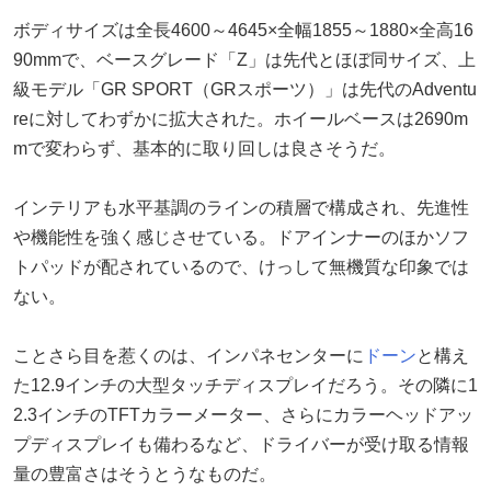
ボディサイズは全長4600～4645×全幅1855～1880×全高16
90mmで、ベースグレード「Z」は先代とほぼ同サイズ、上
級モデル「GR SPORT（GRスポーツ）」は先代のAdventu
reに対してわずかに拡大された。ホイールベースは2690m
mで変わらず、基本的に取り回しは良さそうだ。
インテリアも水平基調のラインの積層で構成され、先進性
や機能性を強く感じさせている。ドアインナーのほかソフ
トパッドが配されているので、けっして無機質な印象では
ない。
ことさら目を惹くのは、インパネセンターに
ドーン
と構え
た12.9インチの大型タッチディスプレイだろう。その隣に1
2.3インチのTFTカラーメーター、さらにカラーヘッドアッ
プディスプレイも備わるなど、ドライバーが受け取る情報
量の豊富さはそうとうなものだ。