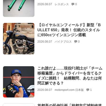
2026.08.07
レスポンス
0
【ロイヤルエンフィールド】新型「B
ULLET 650」発表！ 伝統のスタイル
に650ccツインエンジン搭載
2026.08.07
バイクブロス
0
これ誰だよ……現役F1戦士が「チーム
移籍遍歴」からドライバーを当てるク
イズに挑戦！ 結構難問、あなたは何
問正解できる？
2026.08.07
motorsport.com 日本版
1
首都高の延伸計画「核都市広域幹線道