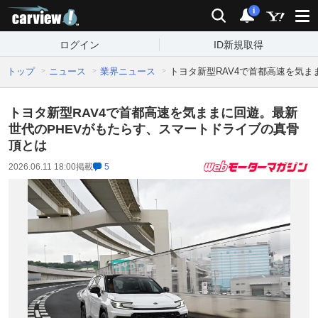
carview!
検索
通知
i
ログイン
ID新規取得
トップ
ニュース
業界ニュース
トヨタ新型RAV4で首都高速を気
トヨタ新型RAV4で首都高速を気ままに回遊。最新
世代のPHEVがもたらす、スマートドライブの真骨
頂とは
2026.06.11 18:00
掲載
5