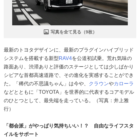
写真を全て見る（9枚）
最新のトヨタデザインに、最新のプラグインハイブリッド
システムを搭載する新型
RAV4
を公道初試乗。荒れ気味の
路面あり、渋滞ありと評価のステージとしては少しばかり
シビアな首都高速道路で、その進化を実感することができ
た。「稀代の不思議ちゃん」は今や、
クラウン
や
カローラ
などとともに「TOYOTA」を世界的に代表するコアモデル
のひとつとして、最先端を走っている。（写真：井上雅
行）
「都会派」がやっぱり気持ちいい！？ 自由なライフスタ
イルをサポート