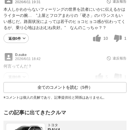
違反報告
2026/6/11 19:31
本人しかわからないフィーリングの世界を読者にいかに伝えるかは
ライターの腕… ”上屋とフロアまわりの「硬さ」のバランスもい
い感じだ。路面状況によっては若干のヒョコヒョコ感が伝わってく
るが、乗り心地はおおむね良好。” なんのこっちゃ？？
10
1
返信0件
D.suke
違反報告
2026/6/11 18:42
何言ってんだ？
5
1
返信0件
全てのコメントを読む（5件）
※コメントは個人の見解であり、記事提供社と関係はありません。
この記事に出てきたクルマ
トヨタ