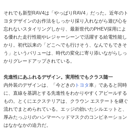
それでも新型RAV4は「やっぱりRAV4」だった。近年のト
ヨタデザインのお作法をしっかり採り入れながら遊び心を
忘れないスタイリングしかり、最新世代のPHEV採用によ
る優れた走行性能やレジャーシーンで活躍する給電性能し
かり。初代以来の「どこへでも行けそう、なんでもできそ
う」というバリューは、時代の変化に寄り添いながらしっ
かりグレードアップされている。
先進性にあふれるデザイン。実用性でもクラス随一
内外装のデザインは、「今どきの
トヨタ
車」であると同時
に、直線を基調とする先進性をわかりやすくアピールする
もの。とくにエクステリアは、クラウン エステートを継ぐ
流れでまとめられている。エッジの効いたシルエットと、
厚みたっぷりのハンマーヘッドマスクのコンビネーション
はなかなかの迫力だ。