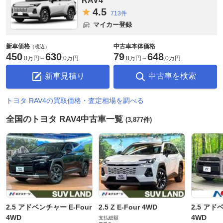
RAV4
4.
5
713件
マイカー登録
新車価格
中古車本体価格
（税込）
450
630
79
648
.
0万円
～
.
0万円
.
8万円
～
.
0万円
新車見積り
中古車を検索
トヨタ RAV4の買取価格・査定相場を調べる
全国のトヨタ RAV4中古車一覧
(3,877件)
2.5 アドベンチャー E-Four
2.5 Z E-Four 4WD
2.5 アド
4WD
4WD
支払総額