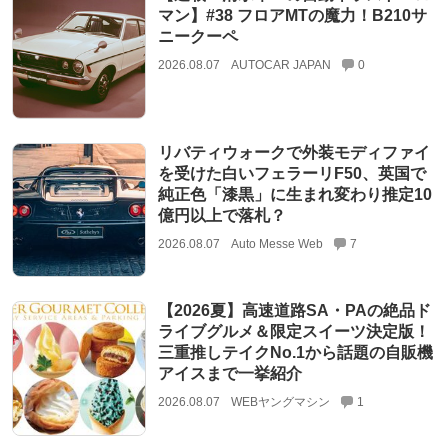
マン】#38 フロアMTの魔力！B210サ
ニークーペ
2026.08.07
AUTOCAR JAPAN
0
リバティウォークで外装モディファイ
を受けた白いフェラーリF50、英国で
純正色「漆黒」に生まれ変わり推定10
億円以上で落札？
2026.08.07
Auto Messe Web
7
【2026夏】高速道路SA・PAの絶品ド
ライブグルメ＆限定スイーツ決定版！
三重推しテイクNo.1から話題の自販機
アイスまで一挙紹介
2026.08.07
WEBヤングマシン
1