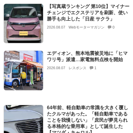
【写真蔵ランキング 第10位】マイナー
チェンジでエクステリアを刷新、使い
勝手も向上した「日産 サクラ」
2026.08.07
Webモーターマガジン
0
エディオン、熊本地震被災地に「ヒマ
ワリ号」派遣…家電無料点検を開始
2026.08.07
レスポンス
1
64年前、軽自動車の常識を大きく覆し
たクルマがあった。「軽自動車である
ことを我慢しない」「庶民が夢見られ
る本格的な乗用車」として誕生した
【マツダ・キャロル】