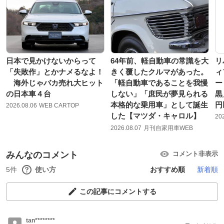
日本で見かけないからって
64年前、軽自動車の常識を大
リ
「失敗作」とかナメるなよ！
きく覆したクルマがあった。
ィ
海外じゃバカ売れ大ヒット
「軽自動車であることを我慢
ー
の日本車４台
しない」「庶民が夢見られる
黒
本格的な乗用車」として誕生
円
2026.08.06
WEB CARTOP
した【マツダ・キャロル】
20
2026.08.07
月刊自家用車WEB
みんなのコメント
コメント非表示
5件
使い方
おすすめ順
新着順
この記事にコメントする
tan********