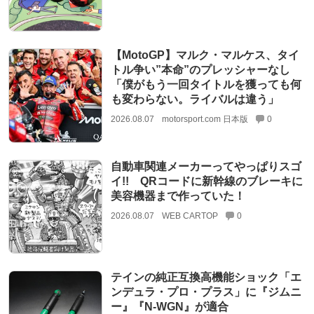
【MotoGP】マルク・マルケス、タイ
トル争い”本命”のプレッシャーなし
「僕がもう一回タイトルを獲っても何
も変わらない。ライバルは違う」
2026.08.07
motorsport.com 日本版
0
自動車関連メーカーってやっぱりスゴ
イ!! QRコードに新幹線のブレーキに
美容機器まで作っていた！
2026.08.07
WEB CARTOP
0
テインの純正互換高機能ショック「エ
ンデュラ・プロ・プラス」に『ジムニ
ー』『N-WGN』が適合