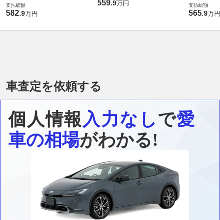
559
.
9
万円
支払総額
支払総額
582
565
.
9
.
9
万円
万
車査定を依頼する
個人情報
入力なし
で
愛
車の相場
がわかる!