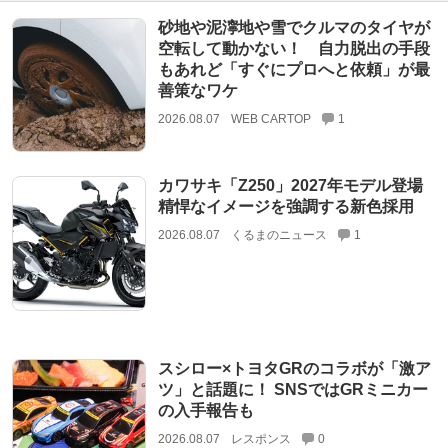
砂地や泥濘地や雪でクルマのタイヤが
空転して動かない！ 自力脱出の手段
もあれど「すぐにプロへと依頼」が最
善策なワケ
2026.08.07
WEB CARTOP
1
カワサキ「Z250」2027年モデル登場
精悍なイメージを強調する新色採用
2026.08.07
くるまのニュース
1
スシロー×トヨタGRのコラボが「激ア
ツ」と話題に！ SNSではGRミニカー
の入手報告も
2026.08.07
レスポンス
0