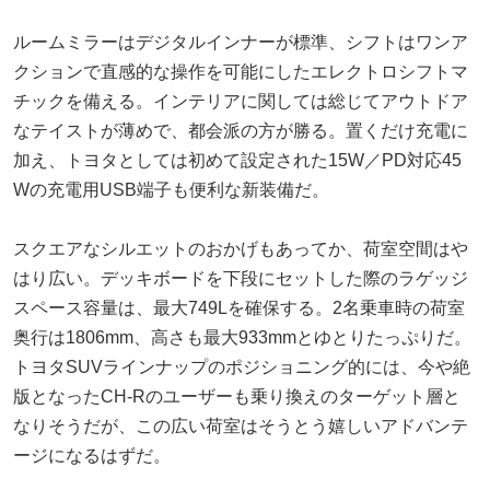
ルームミラーはデジタルインナーが標準、シフトはワンア
クションで直感的な操作を可能にしたエレクトロシフトマ
チックを備える。インテリアに関しては総じてアウトドア
なテイストが薄めで、都会派の方が勝る。置くだけ充電に
加え、トヨタとしては初めて設定された15W／PD対応45
Wの充電用USB端子も便利な新装備だ。
スクエアなシルエットのおかげもあってか、荷室空間はや
はり広い。デッキボードを下段にセットした際のラゲッジ
スペース容量は、最大749Lを確保する。2名乗車時の荷室
奥行は1806mm、高さも最大933mmとゆとりたっぷりだ。
トヨタSUVラインナップのポジショニング的には、今や絶
版となったCH-Rのユーザーも乗り換えのターゲット層と
なりそうだが、この広い荷室はそうとう嬉しいアドバンテ
ージになるはずだ。