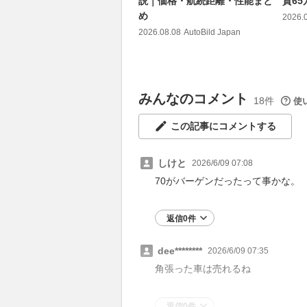
説｜価格・航続距離・性能まと
質6
め
2026.
2026.08.08
AutoBild Japan
みんなのコメント
18件
使
この記事にコメントする
しけと
2026/6/09 07:08
70がバーゲンだったって事かな。
返信0件
dee********
2026/6/09 07:35
角張った車は売れるね
返信0件