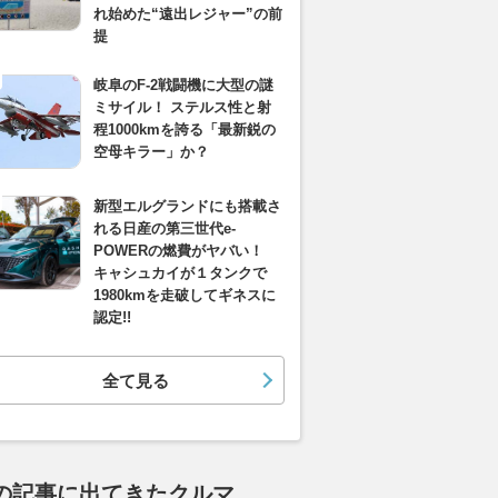
れ始めた“遠出レジャー”の前
提
岐阜のF-2戦闘機に大型の謎
ミサイル！ ステルス性と射
程1000kmを誇る「最新鋭の
空母キラー」か？
新型エルグランドにも搭載さ
れる日産の第三世代e-
POWERの燃費がヤバい！
キャシュカイが１タンクで
1980kmを走破してギネスに
認定!!
全て見る
の記事に出てきたクルマ