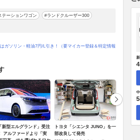
ステーションワゴン
#ランドクルーザー300
はガソリン・軽油7円/L引き！（要マイカー登録＆特定情報
新
4
す
中
5
「新型エルグランド」受注
トヨタ「シエンタ JUNO」を一
あわてて
！ アルファードより「実
部改良して発売
くてよかっ