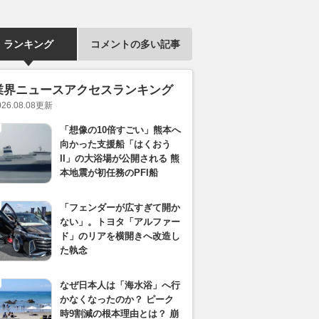
ランキング
コメントの多い記事
業界ニュースアクセスランキング
026.08.08
更新
「想像の10倍すごい」熊本へ
向かった支援船「はくおう
II」の大浴場が公開される 熊
本地震が初任務のPFI船
「フェンダーが広すぎて開か
ない」。トヨタ「アルファー
ド」のリアを横開きへ改造し
た執念
なぜ日本人は「海水浴」へ行
かなくなったのか？ ピーク
時9割減の根本理由とは？ 崩