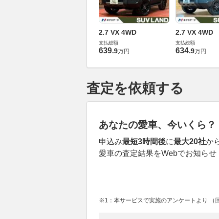
2.7 VX 4WD
2.7 VX 4WD
支払総額
支払総額
639
.
634
.
9
9
万円
万円
査定を依頼する
あなたの愛車、今いくら？
申込み
最短3時間後
に
最大20社
か
愛車の査定結果をWebでお知らせ
※1：本サービスで実施のアンケートより （回答