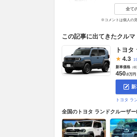
全て
※コメントは個人の
この記事に出てきたクルマ
トヨタ
4.
3
1
新車価格
（税
450
.
0万円
新
トヨタ ラ
全国のトヨタ ランドクルーザー