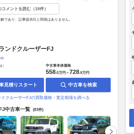
のコメントを読む（18件）
見解であり、記事提供社と関係はありません。
 ランドクルーザーFJ
9件
中古車本体価格
込）
558
728
.
0万円
～
.
9万円
車見積りスタート
中古車を検索
ンドクルーザーFJの買取価格・査定相場を調べる
FJ中古車一覧
(83件)