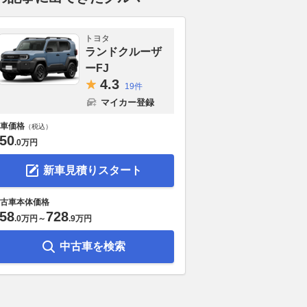
トヨタ
ランドクルーザ
ーFJ
4.
3
19件
マイカー登録
車価格
（税込）
50
.
0万円
新車見積りスタート
古車本体価格
58
728
.
0万円
～
.
9万円
中古車を検索
“アルヴェル”に決めな
2026年欧州版 最も注目すべ
【試乗】BEV
た!? 日産の新ラー
きスポーツカー 10選（前
貴重なディー