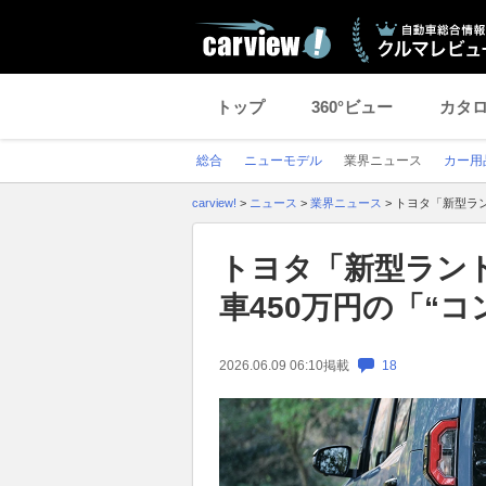
トップ
360°ビュー
カタ
総合
ニューモデル
業界ニュース
カー用
carview!
>
ニュース
>
業界ニュース
>
トヨタ「新型ラン
トヨタ「新型ランド
車450万円の「“
2026.06.09 06:10
掲載
18