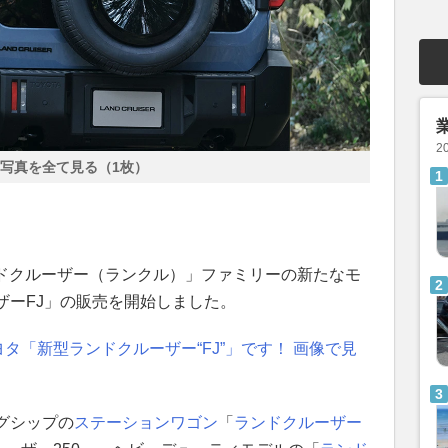
2
写真を全て見る（1枚）
！
ドクルーザー（ランクル）」ファミリーの新たなモ
ザーFJ」の販売を開始しました。
タ「新型ランドクルーザー“FJ”」です！ 画像で見
グシップの
ステーションワゴン
「
ランドクルーザー