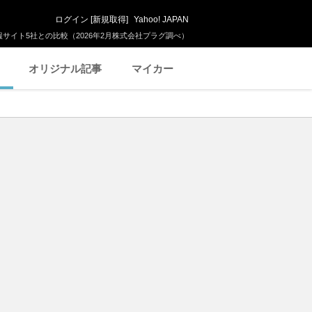
ログイン
[
新規取得
]
Yahoo! JAPAN
サイト5社との比較（2026年2月株式会社プラグ調べ）
オリジナル記事
マイカー