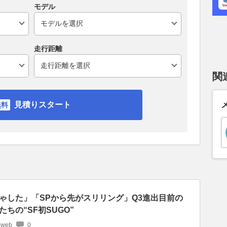
モデル
走行距離
関
見積りスタート
ゃした」「SPから先がスリリング」Q3進出目前の
ちの“SF初SUGO”
 web
0