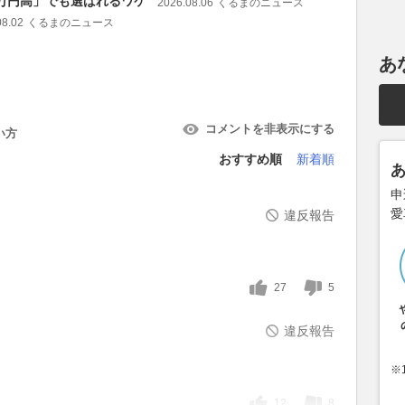
5万円高」でも選ばれるワケ
ジミニバ
2026.08.06
くるまのニュース
示した「
08.02
くるまのニュース
2026.08.03
あ
コメントを非表示にする
い方
おすすめ順
新着順
申
愛
違反報告
27
5
違反報告
※
12
8