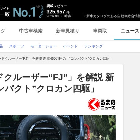
掲載レビュー
325,957
件
時点
※新車カタログのある自動車総合情報
2026.08.08
ログ
中古車検索
新車見積り
車買取
ニュース
品
スポーツ
モーターショー
イベント
ランキング
ドクルーザー“FJ”」を解説 新車450万円の「“コンパクト”クロカン四駆」
クルーザー“FJ”」を解説 新
コンパクト”クロカン四駆」