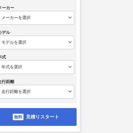
メーカー
モデル
年式
走行距離
見積りスタート