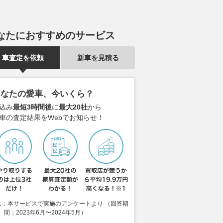
ン「エルグランド」が
編） 「楽しさ」で決まる真の
のセダン！ 
もうひとつの選択肢」
価値 珠玉の1台はアルピーヌ
「新型アウデ
A110
おいて現実的
VAGUE
注目!!
なたにおすすめのサービス
2026.08.03
AUTOCAR JAPAN
2026.08.06
WEB
車査定を依頼
新車を見積る
あなたの愛車、今いくら？
込み
最短3時間後
に
最大20社
から
車の査定結果をWebでお知らせ！
1：本サービスで実施のアンケートより （回答期
間：2023年6月〜2024年5月）