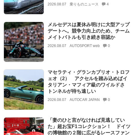
2026.08.07
乗りものニュース
4
メルセデスは夏休み明けに大型アップ
デートへ。競争力向上のため、チーム
メイトバトルも引き続き容認か
2026.08.07
AUTOSPORT web
0
マセラティ・グランカブリオ・トロフ
ェオ（2） アクセルを踏み込めばイ
タリアン・マフィア級のワイルドさ
トンネルが待ち遠しい
2026.08.07
AUTOCAR JAPAN
0
「妻のひと言がなければ見逃してい
た」超お宝F1コレクション！ ドイツ
の博物館の２階に広がるレースファン