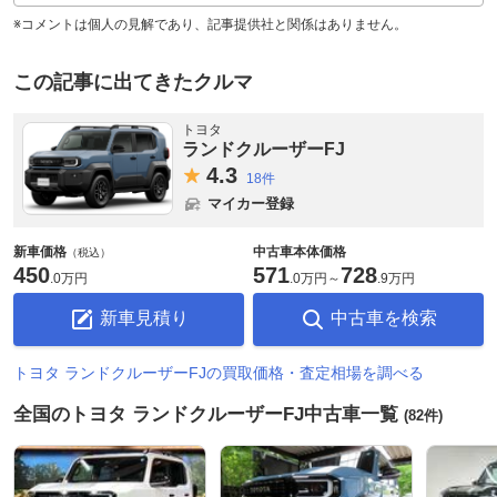
※コメントは個人の見解であり、記事提供社と関係はありません。
この記事に出てきたクルマ
トヨタ
ランドクルーザーFJ
4.
3
18件
マイカー登録
新車価格
中古車本体価格
（税込）
450
571
728
.
0万円
.
0万円
～
.
9万円
新車見積り
中古車を検索
トヨタ ランドクルーザーFJの買取価格・査定相場を調べる
全国のトヨタ ランドクルーザーFJ中古車一覧
(82件)