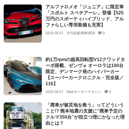
アルファロメオ「ジュニア」に限定車
「スポルト スペチアーレ」登場【525
万円のスポーティハイブリッド、アル
ファらしい専用装備も充実】
2026.08.07
月刊自家用車WEB
0
約1万rpmの超高回転型V12クワッドタ
ーボ搭載、ゼンヴォ オーロラは100台
限定、デンマーク発のハイパーカー
【スーパーカークロニクル・完全版／
116】
2026.08.07
Webモーターマガジン
4
「廃車が被災地を救う」ってどういう
こと!? 熊本地震の支援に“廃車予定の
クルマ350台”が役立つ理にかなった理
由とは？