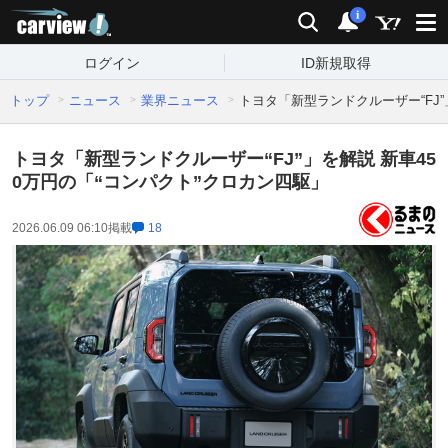
carview!
検索
通知
i
ログイン
ID新規取得
トップ
ニュース
業界ニュース
トヨタ「新型ランドクルーザー“FJ”
トヨタ「新型ランドクルーザー“FJ”」を解説 新車45
0万円の「“コンパクト”クロカン四駆」
2026.06.09 06:10
掲載
18