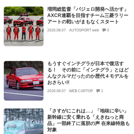
増岡総監督「パジェロ開発へ活かす」
AXCR連覇を目指すチーム三菱ラリー
アートの戦いがまもなくスタート
2026.08.07
AUTOSPORT web
0
もうすぐインテグラが日本で復活す
る！ その前に「インテグラ」とはど
んなクルマだったのか歴代４モデルを
おさらい!!
2026.08.07
WEB CARTOP
1
「さすがにこれは…」「地味に辛い」
新幹線に安く乗れる「えきねっと商
品」一部終了に落胆の声 在来線特急も
対象