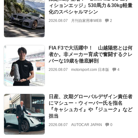
ィションエッジ」530馬力＆30kg軽量
化のスペシャルマシン
2026.08.07
月刊自家用車WEB
2
FIA F3で大活躍中！ 山越陽悠とは何
者か。非メーカー育成で奮闘するクレ
バーな19歳を徹底解剖
2026.08.07
motorsport.com 日本版
4
日産、次期グローバルデザイン責任者
にマシュー・ウィーバー氏を指名
『キャシュカイ』や『ジューク』など
担当
2026.08.07
AUTOCAR JAPAN
0