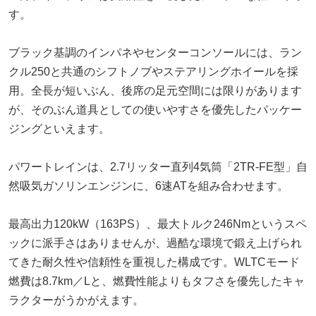
す。
ブラック基調のインパネやセンターコンソールには、ラン
クル250と共通のシフトノブやステアリングホイールを採
用。全長が短いぶん、後席の足元空間には限りがあります
が、そのぶん道具としての使いやすさを優先したパッケー
ジングといえます。
パワートレインは、2.7リッター直列4気筒「2TR-FE型」自
然吸気ガソリンエンジンに、6速ATを組み合わせます。
最高出力120kW（163PS）、最大トルク246Nmというスペ
ックに派手さはありませんが、過酷な環境で鍛え上げられ
てきた耐久性や信頼性を重視した構成です。WLTCモード
燃費は8.7km／Lと、燃費性能よりもタフさを優先したキャ
ラクターがうかがえます。