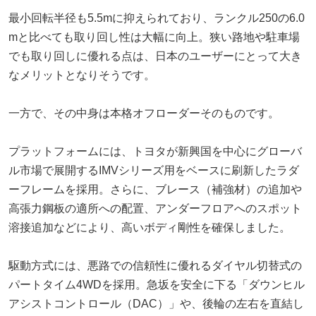
最小回転半径も5.5mに抑えられており、ランクル250の6.0
mと比べても取り回し性は大幅に向上。狭い路地や駐車場
でも取り回しに優れる点は、日本のユーザーにとって大き
なメリットとなりそうです。
一方で、その中身は本格オフローダーそのものです。
プラットフォームには、トヨタが新興国を中心にグローバ
ル市場で展開するIMVシリーズ用をベースに刷新したラダ
ーフレームを採用。さらに、ブレース（補強材）の追加や
高張力鋼板の適所への配置、アンダーフロアへのスポット
溶接追加などにより、高いボディ剛性を確保しました。
駆動方式には、悪路での信頼性に優れるダイヤル切替式の
パートタイム4WDを採用。急坂を安全に下る「ダウンヒル
アシストコントロール（DAC）」や、後輪の左右を直結し