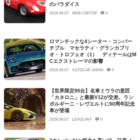
のパラダイス
2026.08.07
WEB CARTOP
0
ロマンチックな4シーター・コンバー
チブル マセラティ・グランカブリ
オ・トロフェオ（1） ディテールはM
Cエクストレーマの影響
2026.08.07
AUTOCAR JAPAN
0
【世界限定99台】名車ミウラの意匠
「カネロニ」と最新V12が交差。ラン
ボルギーニ・レヴエルトに60周年記念
車が登場
2026.08.07
LEVOLANT
0