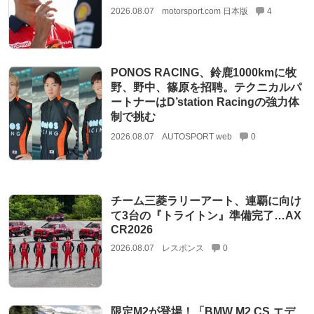
2026.08.07
motorsport.com 日本版
4
PONOS RACING、鈴鹿1000kmに牧
野、野中、篠原を招聘。テクニカルパ
ートナーはD’station Racingの強力体
制で挑む
2026.08.07
AUTOSPORT web
0
チーム三菱ラリーアート、連覇に向け
て3台の『トライトン』準備完了…AX
CR2026
2026.08.07
レスポンス
0
限定M2が登場！「BMW M2 CS エデ