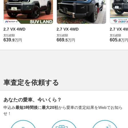
2.7 VX 4WD
2.7 VX 4WD
2.7 VX 4
支払総額
支払総額
支払総額
639
669
605
.
9
.
5
.
8
万円
万円
万
車査定を依頼する
あなたの愛車、今いくら？
申込み
最短3時間後
に
最大20社
から愛車の査定結果をWebでお知ら
せ！