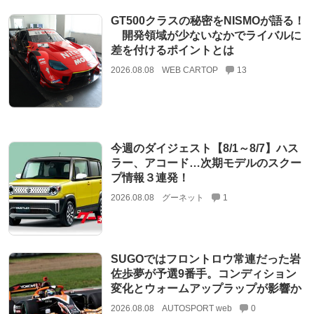
GT500クラスの秘密をNISMOが語る！
開発領域が少ないなかでライバルに
差を付けるポイントとは
2026.08.08
WEB CARTOP
13
今週のダイジェスト【8/1～8/7】ハス
ラー、アコード…次期モデルのスクー
プ情報３連発！
2026.08.08
グーネット
1
SUGOではフロントロウ常連だった岩
佐歩夢が予選9番手。コンディション
変化とウォームアップラップが影響か
2026.08.08
AUTOSPORT web
0