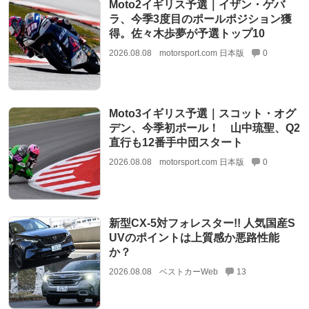
Moto2イギリス予選｜イザン・ゲバ
ラ、今季3度目のポールポジション獲
得。佐々木歩夢が予選トップ10
2026.08.08
motorsport.com 日本版
0
Moto3イギリス予選｜スコット・オグ
デン、今季初ポール！ 山中琉聖、Q2
直行も12番手中団スタート
2026.08.08
motorsport.com 日本版
0
新型CX-5対フォレスター!! 人気国産S
UVのポイントは上質感か悪路性能
か？
2026.08.08
ベストカーWeb
13