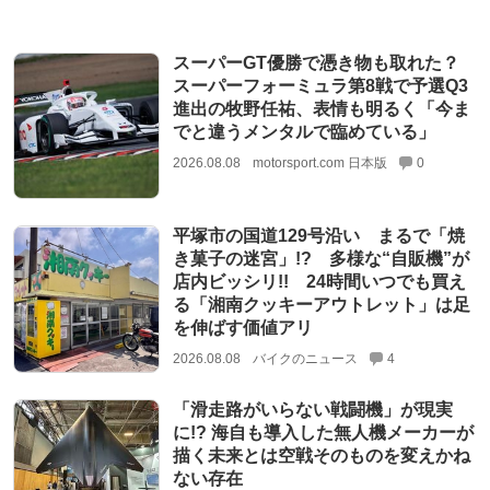
スーパーGT優勝で憑き物も取れた？
スーパーフォーミュラ第8戦で予選Q3
進出の牧野任祐、表情も明るく「今ま
でと違うメンタルで臨めている」
2026.08.08
motorsport.com 日本版
0
平塚市の国道129号沿い まるで「焼
き菓子の迷宮」!? 多様な“自販機”が
店内ビッシリ!! 24時間いつでも買え
る「湘南クッキーアウトレット」は足
を伸ばす価値アリ
2026.08.08
バイクのニュース
4
「滑走路がいらない戦闘機」が現実
に!? 海自も導入した無人機メーカーが
描く未来とは空戦そのものを変えかね
ない存在