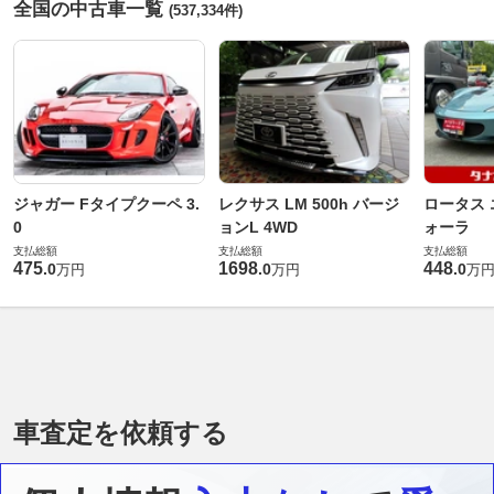
全国の中古車一覧
(537,334件)
ジャガー Fタイプクーペ 3.
レクサス LM 500h バージ
ロータス 
0
ョンL 4WD
ォーラ
支払総額
支払総額
支払総額
475
1698
448
.
0
.
0
.
0
万円
万円
万
車査定を依頼する