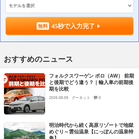
45秒で入力完了
おすすめのニュース
フォルクスワーゲン ポロ（AW） 前期
と後期でどう違う？｜輸入車の前期後
期を比較
2026.08.09
グーネット
0
明治時代から続く高原リゾートで地獄
めぐり～雲仙温泉【にっぽんの温泉特
集】