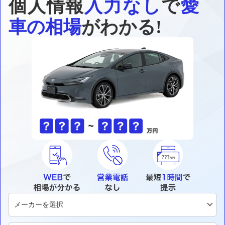
個人情報
入力なし
で
愛
車の相場
がわかる!