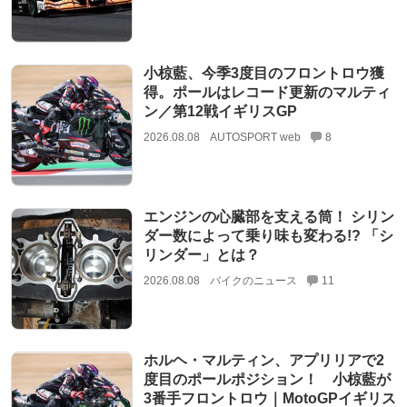
小椋藍、今季3度目のフロントロウ獲
得。ポールはレコード更新のマルティ
ン／第12戦イギリスGP
2026.08.08
AUTOSPORT web
8
エンジンの心臓部を支える筒！ シリン
ダー数によって乗り味も変わる!? 「シ
リンダー」とは？
2026.08.08
バイクのニュース
11
ホルヘ・マルティン、アプリリアで2
度目のポールポジション！ 小椋藍が
3番手フロントロウ｜MotoGPイギリス