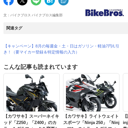
文：バイクブロス バイクブロス編集部
関連タグ
【キャンペーン】8月の毎週金・土・日はガソリン・軽油7円/L引
き！（要マイカー登録＆特定情報の入力）
こんな記事も読まれています
【カワサキ】スーパーネイキ
【カワサキ】ライトウェイト
【
ッド「Z250」「Z400」のカ
スポーツ「Ninja 250」「Ninj
i