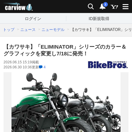
carview!
検索
通知
i
ログイン
ID新規取得
トップ
ニュース
ニューモデル
【カワサキ】「ELIMINATOR」
【カワサキ】「ELIMINATOR」シリーズのカラー＆
グラフィックを変更し7/18に発売！
2026.06.15 15:19
掲載
2026.06.30 10:36
更新
4