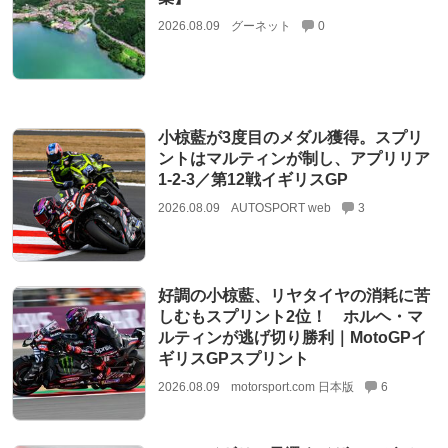
2026.08.09
グーネット
0
小椋藍が3度目のメダル獲得。スプリ
ントはマルティンが制し、アプリリア
1-2-3／第12戦イギリスGP
2026.08.09
AUTOSPORT web
3
好調の小椋藍、リヤタイヤの消耗に苦
しむもスプリント2位！ ホルヘ・マ
ルティンが逃げ切り勝利｜MotoGPイ
ギリスGPスプリント
2026.08.09
motorsport.com 日本版
6