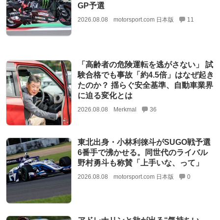
GP予選
2026.08.08
motorsport.com 日本版
11
「高齢者の危険運転を逃がさない」 試
験合格でも事故「約4.5倍」はなぜ起き
たのか？ 揺らぐ安全基準、自動車業界
に迫る変化とは
2026.08.08
Merkmal
36
東北出身・小林利徠斗がSUGO戦予選
6番手で沸かせる。同世代のライバル
野村勇斗も称賛「上手いな、って」
2026.08.08
motorsport.com 日本版
0