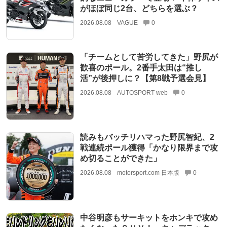
がほぼ同じ2台、どちらを選ぶ？
2026.08.08
VAGUE
0
「チームとして苦労してきた」野尻が
歓喜のポール。2番手太田は“推し
活”が後押しに？【第8戦予選会見】
2026.08.08
AUTOSPORT web
0
読みもバッチリハマった野尻智紀、2
戦連続ポール獲得「かなり限界まで攻
め切ることができた」
2026.08.08
motorsport.com 日本版
0
中谷明彦もサーキットをホンキで攻め