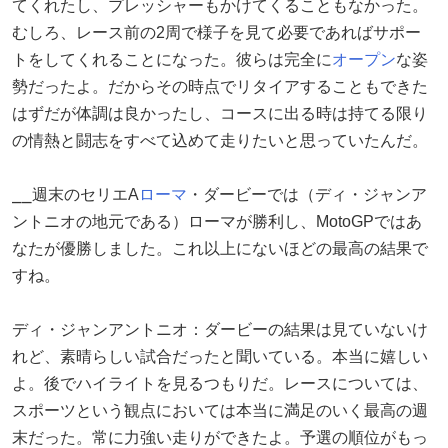
てくれたし、プレッシャーもかけてくることもなかった。
むしろ、レース前の2周で様子を見て必要であればサポー
トをしてくれることになった。彼らは完全に
オープン
な姿
勢だったよ。だからその時点でリタイアすることもできた
はずだが体調は良かったし、コースに出る時は持てる限り
の情熱と闘志をすべて込めて走りたいと思っていたんだ。
⎯⎯週末のセリエA
ローマ
・ダービーでは（ディ・ジャンア
ントニオの地元である）ローマが勝利し、MotoGPではあ
なたが優勝しました。これ以上にないほどの最高の結果で
すね。
ディ・ジャンアントニオ：ダービーの結果は見ていないけ
れど、素晴らしい試合だったと聞いている。本当に嬉しい
よ。後でハイライトを見るつもりだ。レースについては、
スポーツという観点においては本当に満足のいく最高の週
末だった。常に力強い走りができたよ。予選の順位がもっ