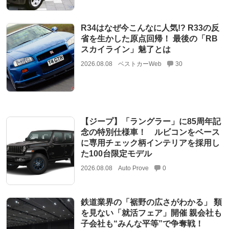
R34はなぜ今こんなに人気!? R33の反
省を生かした原点回帰！ 最後の「RB
スカイライン」魅了とは
2026.08.08
ベストカーWeb
30
【ジープ】「ラングラー」に85周年記
念の特別仕様車！ ルビコンをベース
に専用チェック柄インテリアを採用し
た100台限定モデル
2026.08.08
Auto Prove
0
鉄道業界の「裾野の広さがわかる」 類
を見ない「就活フェア」開催 親会社も
子会社も“みんな平等”で争奪戦！