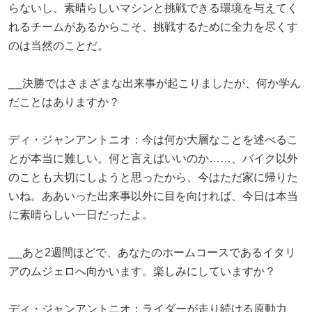
らないし、素晴らしいマシンと挑戦できる環境を与えてく
れるチームがあるからこそ、挑戦するために全力を尽くす
のは当然のことだ。
⎯⎯決勝ではさまざまな出来事が起こりましたが、何か学ん
だことはありますか？
ディ・ジャンアントニオ：今は何か大層なことを述べるこ
とが本当に難しい。何と言えばいいのか……、バイク以外
のことも大切にしようと思ったから、今はただ家に帰りた
いね。ああいった出来事以外に目を向ければ、今日は本当
に素晴らしい一日だったよ。
⎯⎯あと2週間ほどで、あなたのホームコースであるイタリ
アのムジェロへ向かいます。楽しみにしていますか？
ディ・ジャンアントニオ：ライダーが走り続ける原動力