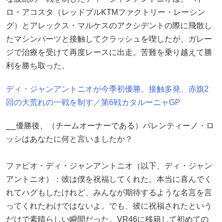
ロ・アコスタ（レッドブルKTMファクトリー・レーシン
グ）とアレックス・マルケスのアクシデントの際に飛散し
たマシンパーツと接触してクラッシュを喫したが、ガレー
ジで治療を受けて再度レースに出走。苦難を乗り越えて勝
利を勝ち取った。
ディ・ジャンアントニオが今季初優勝。接触多発、赤旗2
回の大荒れの一戦を制す／第6戦カタルーニャGP
⎯⎯優勝後、（チームオーナーである）バレンティーノ・ロ
ッシはあなたに何と言いましたか？
ファビオ・ディ・ジャンアントニオ（以下、ディ・ジャン
アントニオ）：彼は僕を祝福してくれた。本当に喜んでく
れてハグもしたけれど、みんなが期待するような名言を言
ってくれたわけではないよ。でも、彼に祝福されたという
だけで素晴らしい瞬間だった。VR46に移籍して初めての