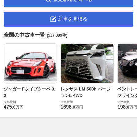
新車を見積る
全国の中古車一覧
(537,399件)
ジャガー Fタイプクーペ 3.
レクサス LM 500h バージ
ベントレ
0
ョンL 4WD
フライングス
支払総額
支払総額
支払総額
475
1698
198
.
0
.
0
.
0
万円
万円
万