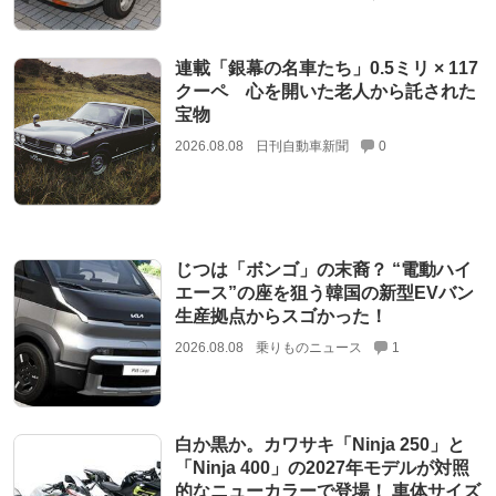
連載「銀幕の名車たち」0.5ミリ × 117
クーペ 心を開いた老人から託された
宝物
2026.08.08
日刊自動車新聞
0
じつは「ボンゴ」の末裔？ “電動ハイ
エース”の座を狙う韓国の新型EVバン
生産拠点からスゴかった！
2026.08.08
乗りものニュース
1
白か黒か。カワサキ「Ninja 250」と
「Ninja 400」の2027年モデルが対照
的なニューカラーで登場！ 車体サイズ