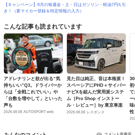
【キャンペーン】8月の毎週金・土・日はガソリン・軽油7円/L引
き！（要マイカー登録＆特定情報の入力）
こんな記事も読まれています
アドレナリンと欲が出る“気
見た目は純正、音は本格派！
3
持ちいい”Q3。ドライバーか
スペーシアにPHD＋サイバー
初
らは「全戦これでいい」や
ナビXを組んだ実用派システ
て
「台数を増やして」といった
ム［Pro Shop インストー
ー
声も
ル・レビュー］by 東京車楽
味
性
2026.08.08
AUTOSPORT web
2026.08.08
レスポンス
20
みんなのコメント
コメント非表示