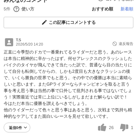
5件
使い方
おすすめ順
新着順
この記事にコメントする
T.S
違反報告
2026/5/20 14:20
正直に今季型のドカで一番乗れてるライダーだと思う。あのレース
は本当に精神的に辛かったはず。何せアレックスのクラッシュした
バイクのタイヤが飛んできて当たった訳で、普通なら目の当たりに
して自分も転倒してからの、しかも2度目も大きなクラッシュの後
で、いくら勝負の世界でもと思う。その中での優勝は本当に素晴ら
しいと思います。またGPライダーならチャンピオンを取ると言う
事を考え思う事は当然の事で口外して批判される事ではないでしょ
う！実際最近では常に上位にいるしがしまだまだ解らない訳で！
今はただ本当に優勝を讃えるべきでしょう。
他のライダーだって色々と思う事はあると思う。次戦まで気持ち精
神的なケアしてまた面白いレースを見せて欲しいです。
26
1
返信0件