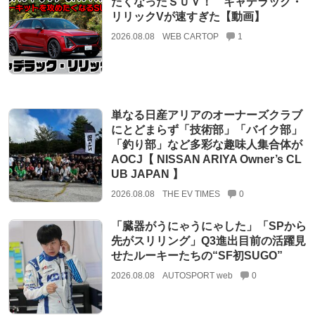
たくなったＳＵＶ！ キャデラック・
リリックVが速すぎた【動画】
2026.08.08
WEB CARTOP
1
単なる日産アリアのオーナーズクラブ
にとどまらず「技術部」「バイク部」
「釣り部」など多彩な趣味人集合体が
AOCJ【 NISSAN ARIYA Owner’s CL
UB JAPAN 】
2026.08.08
THE EV TIMES
0
「臓器がうにゃうにゃした」「SPから
先がスリリング」Q3進出目前の活躍見
せたルーキーたちの“SF初SUGO”
2026.08.08
AUTOSPORT web
0