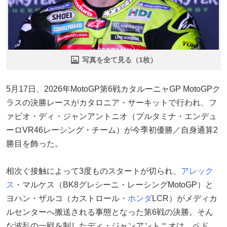
写真を全て見る（1枚）
5月17日、2026年MotoGP第6戦カタルーニャGP MotoGPク
ラスの決勝レースがカタロニア・サーキットで行われ、フ
ァビオ・ディ・ジャンアントニオ（プルタミナ・エンデュ
ーロVR46レーシング・チーム）が今季初優勝／自身通算2
勝目を飾った。
相次ぐ接触によって3度ものスタートが切られ、
アレック
ス
・マルケス（BK8グレシーニ・レーシングMotoGP）と
ヨハン・ザルコ（カストロール・
ホンダ
LCR）がメディカ
ルセンターへ搬送される事態となった第6戦の決勝。そん
な波乱の一戦を制したディ・ジャンアントニオは、ペド