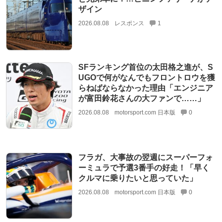
ザイン
2026.08.08
レスポンス
1
SFランキング首位の太田格之進が、S
UGOで何がなんでもフロントロウを獲
らねばならなかった理由「エンジニア
が富田鈴花さんの大ファンで……」
2026.08.08
motorsport.com 日本版
0
フラガ、大事故の翌週にスーパーフォ
ーミュラで予選3番手の好走！「早く
クルマに乗りたいと思っていた」
2026.08.08
motorsport.com 日本版
0