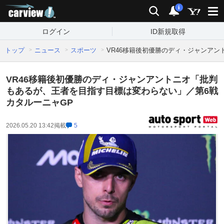
carview!
検索
通知
i
ログイン
ID新規取得
トップ
ニュース
スポーツ
VR46移籍後初優勝のディ・ジャンア
VR46移籍後初優勝のディ・ジャンアントニオ「批判
もあるが、王者を目指す目標は変わらない」／第6戦
カタルーニャGP
2026.05.20 13:42
掲載
5