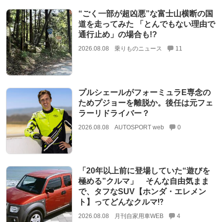
“ごく一部が超凶悪”な富士山横断の国
道を走ってみた 「とんでもない理由で
通行止め」の場合も!?
2026.08.08
乗りものニュース
11
プルシェールがフォーミュラE専念の
ためプジョーを離脱か。後任は元フェ
ラーリドライバー？
2026.08.08
AUTOSPORT web
0
「20年以上前に登場していた“遊びを
極める”クルマ」 そんな自由気まま
で、タフなSUV【ホンダ・エレメン
ト】ってどんなクルマ⁉︎
2026.08.08
月刊自家用車WEB
4