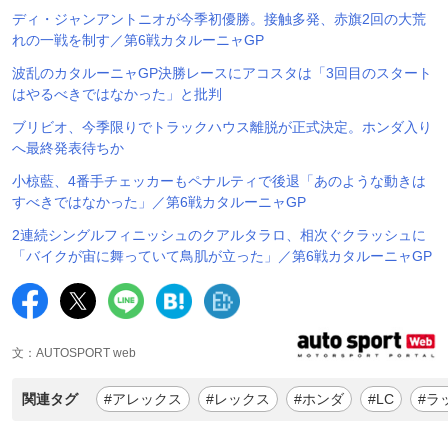
ディ・ジャンアントニオが今季初優勝。接触多発、赤旗2回の大荒
れの一戦を制す／第6戦カタルーニャGP
波乱のカタルーニャGP決勝レースにアコスタは「3回目のスタート
はやるべきではなかった」と批判
ブリビオ、今季限りでトラックハウス離脱が正式決定。ホンダ入り
へ最終発表待ちか
小椋藍、4番手チェッカーもペナルティで後退「あのような動きは
すべきではなかった」／第6戦カタルーニャGP
2連続シングルフィニッシュのクアルタラロ、相次ぐクラッシュに
「バイクが宙に舞っていて鳥肌が立った」／第6戦カタルーニャGP
文：AUTOSPORT web
関連タグ
#アレックス
#レックス
#ホンダ
#LC
#ラ