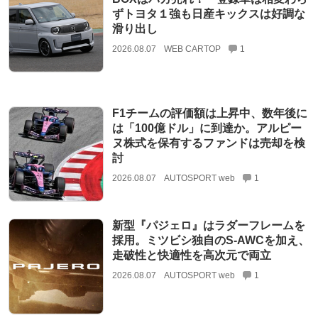
ずトヨタ１強も日産キックスは好調な
滑り出し
2026.08.07
WEB CARTOP
1
F1チームの評価額は上昇中、数年後に
は「100億ドル」に到達か。アルピー
ヌ株式を保有するファンドは売却を検
討
2026.08.07
AUTOSPORT web
1
新型『パジェロ』はラダーフレームを
採用。ミツビシ独自のS-AWCを加え、
走破性と快適性を高次元で両立
2026.08.07
AUTOSPORT web
1