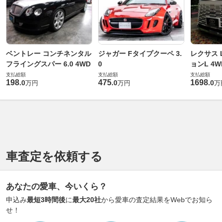
ベントレー コンチネンタル
ジャガー Fタイプクーペ 3.
レクサス L
フライングスパー 6.0 4WD
0
ョンL 4W
支払総額
支払総額
支払総額
198
475
1698
.
0
.
0
.
0
万円
万円
万
車査定を依頼する
あなたの愛車、今いくら？
申込み
最短3時間後
に
最大20社
から愛車の査定結果をWebでお知ら
せ！