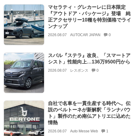
マセラティ・グレカーレに日本限定
『アウトドア・パッケージ』登場 純
正アクセサリー10種を特別価格でライ
ンナップ
2026.08.07
AUTOCAR JAPAN
0
スバル『ステラ』改良、「スマートア
シスト」性能向上…136万9500円から
2026.08.07
レスポンス
0
自社で名車を一貫生産する時代へ。伝
説のベルトーネが新解釈「ランナバウ
ト」製作のため南仏アトリエに込めた
情熱
2026.08.07
Auto Messe Web
1