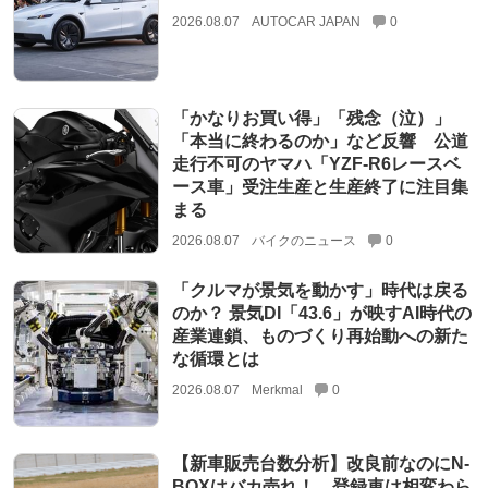
2026.08.07
AUTOCAR JAPAN
0
「かなりお買い得」「残念（泣）」
「本当に終わるのか」など反響 公道
走行不可のヤマハ「YZF-R6レースベ
ース車」受注生産と生産終了に注目集
まる
2026.08.07
バイクのニュース
0
「クルマが景気を動かす」時代は戻る
のか？ 景気DI「43.6」が映すAI時代の
産業連鎖、ものづくり再始動への新た
な循環とは
2026.08.07
Merkmal
0
【新車販売台数分析】改良前なのにN-
BOXはバカ売れ！ 登録車は相変わら