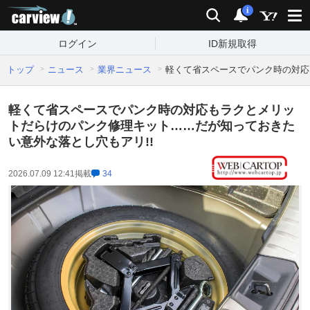
carview!
検索
通知
i
ログイン
ID新規取得
トップ
ニュース
業界ニュース
軽くて省スペースでパンク時の対応
軽くて省スペースでパンク時の対応もラクとメリッ
トだらけのパンク修理キット……だが知っておきた
い意外な落とし穴もアリ!!
2026.07.09 12:41
掲載
34