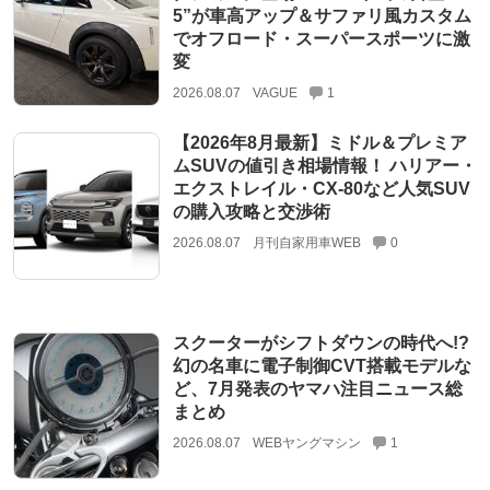
5”が車高アップ＆サファリ風カスタム
でオフロード・スーパースポーツに激
変
2026.08.07
VAGUE
1
【2026年8月最新】ミドル＆プレミア
ムSUVの値引き相場情報！ ハリアー・
エクストレイル・CX-80など人気SUV
の購入攻略と交渉術
2026.08.07
月刊自家用車WEB
0
スクーターがシフトダウンの時代へ!?
幻の名車に電子制御CVT搭載モデルな
ど、7月発表のヤマハ注目ニュース総
まとめ
2026.08.07
WEBヤングマシン
1