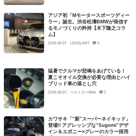
アジア初「Mモータースポーツディー
ラー」誕生。渋谷松濤BMWが発信す
るモノづくりの矜持【木下隆之コラ
ム】
2026.08.07
LEVOLANT
0
猛暑でクルマが悲鳴をあげている！
夏こそオイル交換が必要な理由とハイ
ブリッド車の落とし穴
2026.08.07
ベストカーWeb
2
カワサキ「“新”スーパーネイキッド」
登場!! アグレッシブな“Sugomi”デザ
イン＆エボニー×グレーのカラー採用