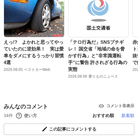
えっ!? よかれと思ってやっ
「テロ行為だ」SNSブチギ
赤
ていたのに逆効果！ 実は愛
レ！ 国交省「地域の命を脅
ト
車をダメにするうっかり習慣
かす行為」と”非常識運転
抜
4選
手”に警告 許されざる行為の
で
実態
2026.08.05
ベストカーWeb
20
2026.08.06
乗りものニュース
みんなのコメント
コメント非表示
34件
使い方
おすすめ順
新着順
この記事にコメントする