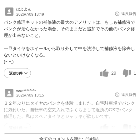
ぼよよん
違反報告
2026/7/09 13:49
パンク修理キットの補修液の最大のデメリットは、もしも補修液で
パンクが治らなかった場合、そのままだと追加でその他のパンク修
理が出来ないこと。
一旦タイヤをホイールから取り外して中を洗浄して補修液を除去し
ないといけなくなる。
(ｰ ｰ;)
29
1
返信0件
wvc********
違反報告
2026/7/09 13:15
３２年ぶりにタイヤのパンクを体験しました。自宅駐車場でパンク
に気付いた。自転車の空気入れでふくらまして近所のGSでパンク
修理した。私はスペアタイヤとジャッキが欲しいです。
21
2
返信1件
全てのコメントを読む（34件）