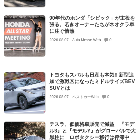
90年代のホンダ「シビック」が主役を
張る。若きオーナーたちがネオクラ車
に注ぐ情熱
2026.08.07
Auto Messe Web
0
トヨタもスバルも日産も本気!! 新型追
加で激戦区になったミドルサイズBEV
SUVとは
2026.08.07
ベストカーWeb
0
テスラ、低価格車販売で減益 『モデ
ル3』と『モデルY』がグローバルで大
黒柱に ロボタクシー移行は停滞中