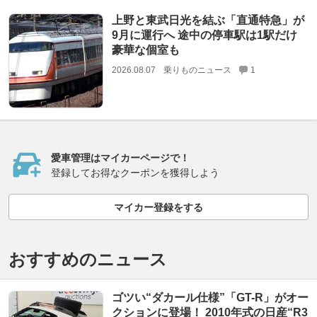
上野と東武日光を結ぶ「直通特急」が
9月に運行へ 途中の停車駅は1駅だけ
豪華な個室も
2026.08.07
乗りものニュース
1
愛車管理はマイカーページで！
登録してお得なクーポンを獲得しよう
マイカー登録をする
おすすめのニュース
ゴツい“ダカール仕様”「GT-R」がオー
クションに登場！ 2010年式の日産“R3