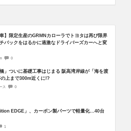
車】限定生産のGRMNカローラでトヨタは再び限界
チバックをはるかに過激なドライバーズカーへと変
an
0
橋」ついに基礎工事はじまる 阪高湾岸線が「海を渡
の上まで300m近くに!?
ース
0
Edition EDGE」、カーボン製パーツで軽量化…40台
1