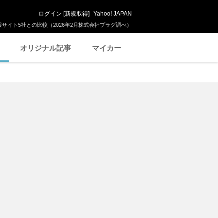
ログイン
[
新規取得
]
Yahoo! JAPAN
サイト5社との比較（2026年2月株式会社プラグ調べ）
オリジナル記事
マイカー