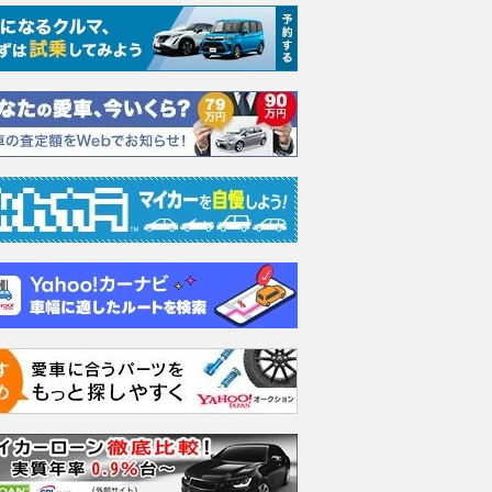
エヴォーラ
ホンダ NSX 3.0
ロールスロイス ゴース
日産 
ラ
ト ロールスロイス ゴ
ック 
支払総額
898
.
0
万円
ースト(第1世代 / RR4)
支払総額
支払総額
905
.
220
.
1
0
万円