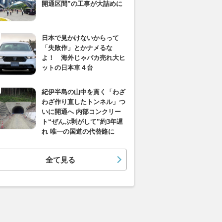
開通区間”の工事が大詰めに
日本で見かけないからって
「失敗作」とかナメるな
よ！ 海外じゃバカ売れ大ヒ
ットの日本車４台
紀伊半島の山中を貫く「わざ
わざ作り直したトンネル」つ
いに開通へ 内部コンクリー
ト“ぜんぶ剥がして”約3年遅
れ 唯一の国道の代替路に
全て見る