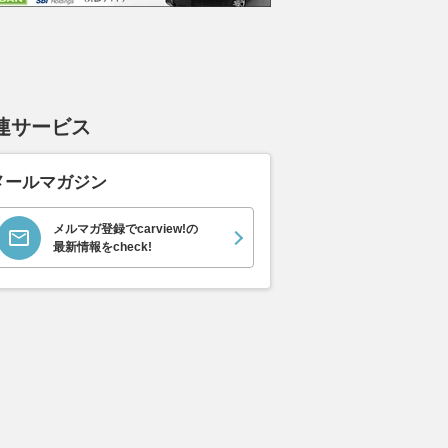
連サービス
メールマガジン
メルマガ登録でcarview!の
最新情報をcheck!