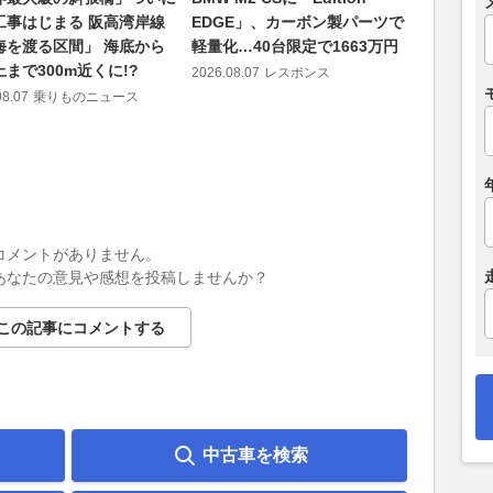
工事はじまる 阪高湾岸線
EDGE」、カーボン製パーツで
主役を張
海を渡る区間」 海底から
軽量化…40台限定で1663万円
がネオク
まで300m近くに!?
2026.08.07
レスポンス
2026.08.07
08.07
乗りものニュース
コメントがありません。
あなたの意見や感想を投稿しませんか？
この記事にコメントする
中古車を検索