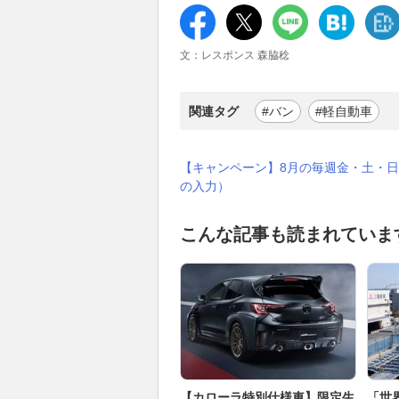
文：レスポンス 森脇稔
関連タグ
#バン
#軽自動車
【キャンペーン】8月の毎週金・土・日
の入力）
こんな記事も読まれていま
【カローラ特別仕様車】限定生
「世