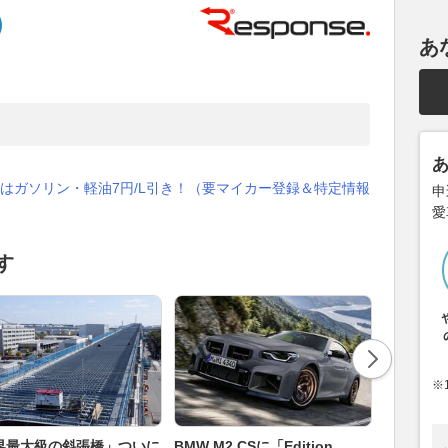
あ
はガソリン・軽油7円/L引き！（要マイカー登録＆特定情報
申
愛
す
※
界最大級の斜張橋」ついに
BMW M2 CSに「Edition
90年代