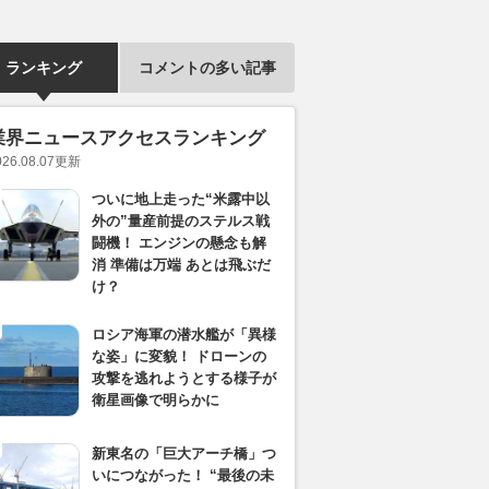
ランキング
コメントの多い記事
業界ニュースアクセスランキング
026.08.07
更新
ついに地上走った“米露中以
外の”量産前提のステルス戦
闘機！ エンジンの懸念も解
消 準備は万端 あとは飛ぶだ
け？
ロシア海軍の潜水艦が「異様
な姿」に変貌！ ドローンの
攻撃を逃れようとする様子が
衛星画像で明らかに
新東名の「巨大アーチ橋」つ
いにつながった！ “最後の未