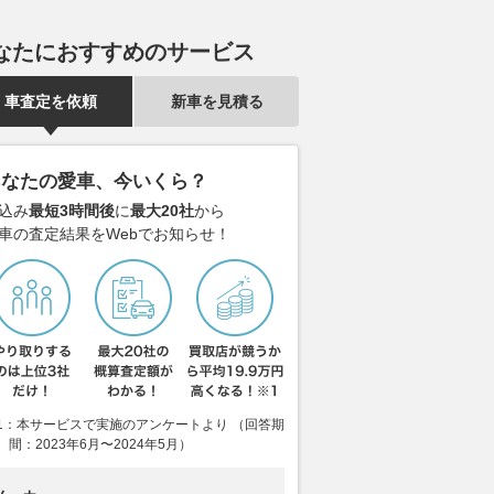
なたにおすすめのサービス
車査定を依頼
新車を見積る
あなたの愛車、今いくら？
込み
最短3時間後
に
最大20社
から
車の査定結果をWebでお知らせ！
1：本サービスで実施のアンケートより （回答期
間：2023年6月〜2024年5月）
のホンダ「シビック」が
トヨタもスバルも日産も本気!!
テスラ、低価