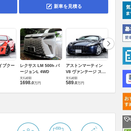
新車を見積る
ロータス 
イプクー
レクサス LM 500h バ
アストンマーティン
エヴォー
ージョンL 4WD
V8 ヴァンテージ スポ
支払総額
ーツシフト
支払総額
支払総額
448
.
0
万円
1698
.
589
.
0
0
万円
万円