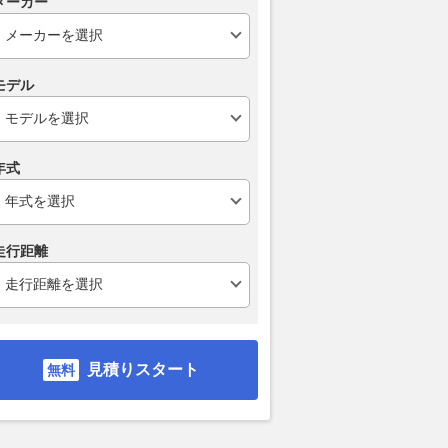
メーカー
る。若きオーナーたち
新型追加で激戦区になったミド
『モデル3』
ラ車に注ぐ情熱
ルサイズBEV SUVとは
グローバルで
クシー移行は
Auto Messe Web
2026.08.07
ベストカーWeb
モデル
2026.08.07
AUT
年式
走行距離
見積りスタート