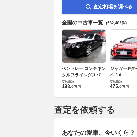
査定相場を調べる
全国の中古車一覧
(532,403件)
ベントレー コンチネン
ジャガー Fタ
タルフライングスパー
ペ 3.0
6.0 4WD
支払総額
支払総額
198
.
475
.
0
0
万円
万円
査定を依頼する
あなたの愛車、今いくら？