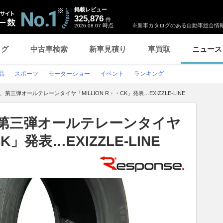
掲載レビュー
325,876
件
時点
※新車カタログのある自動車総合情報
2026.08.07
ログ
中古車検索
新車見積り
車買取
ニュース
品
スポーツ
モーターショー
イベント
ランキング
」、第三弾オールテレーンタイヤ「MILLION R・・CK」発表…EXIZZLE-LINE
」、第三弾オールテレーンタイヤ
CK」発表…EXIZZLE-LINE