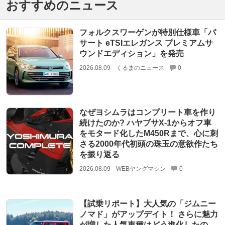
おすすめのニュース
フォルクスワーゲンが特別仕様車「パ
サート eTSIエレガンス プレミアムサ
ウンドエディション」を発売
2026.08.09
くるまのニュース
0
なぜヨシムラはコンプリート車を作り
続けたのか? ハヤブサX-1からオフ車
をモタード化したM450Rまで、心に刺
さる2000年代初頭の珠玉の意欲作たち
を振り返る
2026.08.09
WEBヤングマシン
0
【試乗リポート】大人気の「ジムニー
ノマド」がアップデイト！ さらに魅力
が増した人気車種はどう進化したの