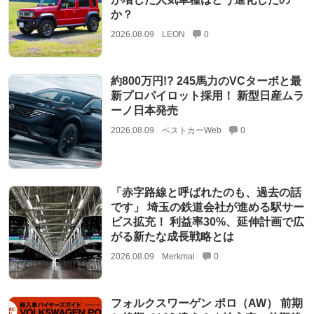
か？
2026.08.09
LEON
0
約800万円!? 245馬力のVCターボと最
新プロパイロット採用！ 新型日産ムラ
ーノ日本発売
2026.08.09
ベストカーWeb
0
「赤字路線と呼ばれたのも、過去の話
です」 埼玉の鉄道会社が進める駅サー
ビス拡充！ 利益率30%、延伸計画で広
がる新たな成長戦略とは
2026.08.09
Merkmal
0
フォルクスワーゲン ポロ（AW） 前期