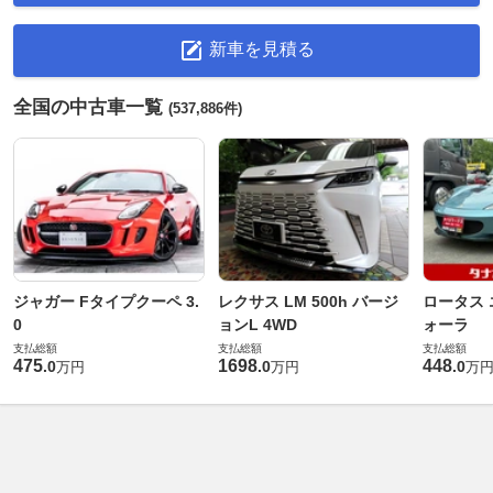
新車を見積る
全国の中古車一覧
(537,886件)
ジャガー Fタイプクーペ 3.
レクサス LM 500h バージ
ロータス 
0
ョンL 4WD
ォーラ
支払総額
支払総額
支払総額
475
1698
448
.
0
.
0
.
0
万円
万円
万