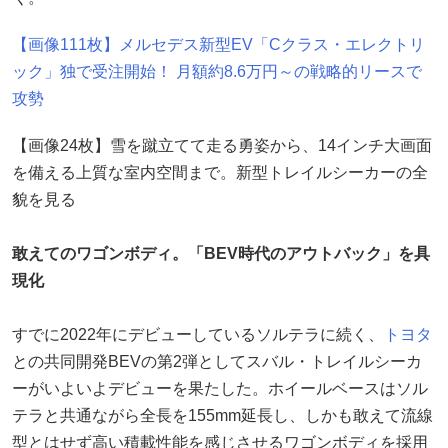
【画像111枚】メルセデス新型EV「Cクラス・エレクトリ
ック」独で受注開始！ 月額約8.6万円～の戦略的リースで
攻勢
【画像24枚】雪を蹴立てて走る勇姿から、14インチ大画面
を備える上質な室内空間まで。新型トレイルシーカーの全
貌を見る
敢えてのワゴンボディ。「BEV時代のアウトバック」を具
現化
すでに2022年にデビューしているソルテラに続く、
トヨタ
との共同開発BEVの第2弾としてスバル・トレイルシーカ
ーがいよいよデビューを果たした。ホイールベースはソル
テラと共通ながら全長を155mm延長し、しかも敢えて流線
型とはせず高い積載性能を感じさせるワゴンボディを採用