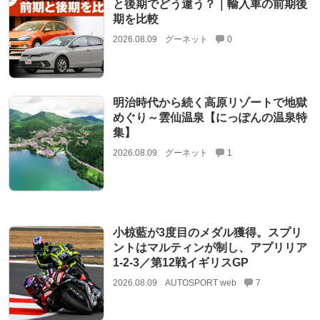
と後期でどう違う？｜輸入車の前期後
期を比較
2026.08.09
グーネット
0
明治時代から続く高原リゾートで地獄
めぐり～雲仙温泉【にっぽんの温泉特
集】
2026.08.09
グーネット
1
小椋藍が3度目のメダル獲得。スプリ
ントはマルティンが制し、アプリリア
1-2-3／第12戦イギリスGP
2026.08.09
AUTOSPORT web
7