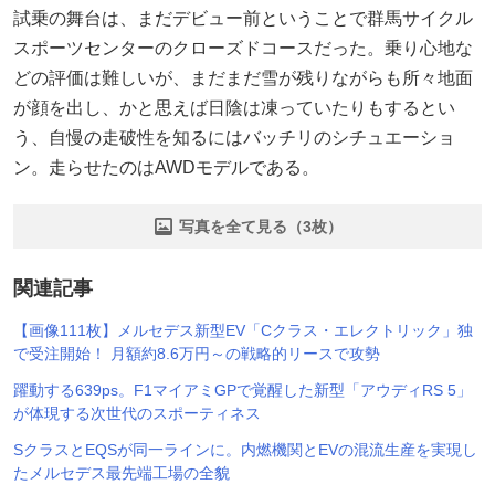
試乗の舞台は、まだデビュー前ということで群馬サイクル
スポーツセンターのクローズドコースだった。乗り心地な
どの評価は難しいが、まだまだ雪が残りながらも所々地面
が顔を出し、かと思えば日陰は凍っていたりもするとい
う、自慢の走破性を知るにはバッチリのシチュエーショ
ン。走らせたのはAWDモデルである。
写真を全て見る（3枚）
関連記事
【画像111枚】メルセデス新型EV「Cクラス・エレクトリック」独
で受注開始！ 月額約8.6万円～の戦略的リースで攻勢
躍動する639ps。F1マイアミGPで覚醒した新型「アウディRS 5」
が体現する次世代のスポーティネス
SクラスとEQSが同一ラインに。内燃機関とEVの混流生産を実現し
たメルセデス最先端工場の全貌