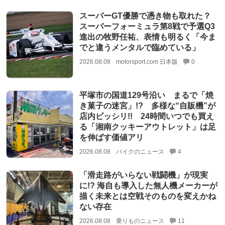
スーパーGT優勝で憑き物も取れた？
スーパーフォーミュラ第8戦で予選Q3
進出の牧野任祐、表情も明るく「今ま
でと違うメンタルで臨めている」
2026.08.08
motorsport.com 日本版
0
平塚市の国道129号沿い まるで「焼
き菓子の迷宮」!? 多様な“自販機”が
店内ビッシリ!! 24時間いつでも買え
る「湘南クッキーアウトレット」は足
を伸ばす価値アリ
2026.08.08
バイクのニュース
4
「滑走路がいらない戦闘機」が現実
に!? 海自も導入した無人機メーカーが
描く未来とは空戦そのものを変えかね
ない存在
2026.08.08
乗りものニュース
11