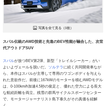
写真を全て見る（3枚）
スバル伝統のAWD技術と先進のBEV性能が融合した、次世
代アウトドアSUV
スバル
が放つBEV第2弾、新型「トレイルシーカー」がい
よいよヴェールを脱いだ。
ソルテラ
に続く共同開発車なが
ら、本作はスバルが主導して専用のワゴンボディを与えら
れた意欲作だ。前後に167kWのモーターを積むAWDモデル
は、0-100km/h加速4.5秒の俊足と、優れた空力による長大
な航続距離を両立。残雪の群馬サイクルスポーツセンター
で、モータージャーナリスト島下泰久がその真価を紐解
く。