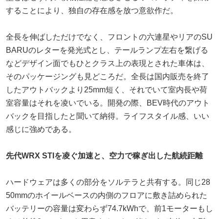
することにより、独自の存在感を放つ意欲作だ。
全長を伸ばしただけでなく、フロントの六連星やリアのSU
BARUのレターを発光式とし、テールランプ左右を繋げる
などデザイン面でもひとクラス上の表現とされた車体は、
そのパッケージングも見どころだ。全長は国内販売を終了
したアウトバックより25mm短く、それでいて室内長や荷
室容量はそれを凌いでいる。開発の際、BEV時代のアウト
バックを目指したと聞いて納得。ライフスタイル感、いい
感じに強めである。
先代WRX STIを凌ぐ加速と、空力で稼ぎ出した航続距離
ハードウェアは多くの部分をソルテラと共有する。同じ28
50mmのホイールベースの内側のフロアに敷き詰められた
バッテリーの容量は変わらず74.7kWhで、前1モーターもし