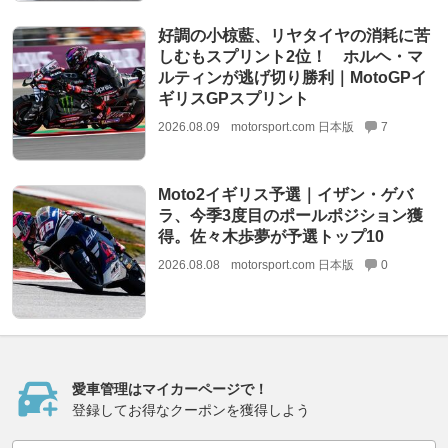
好調の小椋藍、リヤタイヤの消耗に苦
しむもスプリント2位！ ホルヘ・マ
ルティンが逃げ切り勝利｜MotoGPイ
ギリスGPスプリント
2026.08.09
motorsport.com 日本版
7
Moto2イギリス予選｜イザン・ゲバ
ラ、今季3度目のポールポジション獲
得。佐々木歩夢が予選トップ10
2026.08.08
motorsport.com 日本版
0
愛車管理はマイカーページで！
登録してお得なクーポンを獲得しよう