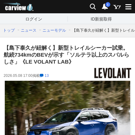
carview!
検索
通知
i
ログイン
ID新規取得
トップ
ニュース
ニューモデル
【島下泰久が紐解く】新型トレイルシー
【島下泰久が紐解く】新型トレイルシーカー試乗。
航続734kmのBEVが示す「ソルテラ以上のスバルら
しさ」《LE VOLANT LAB》
2026.05.08 17:00
掲載
13