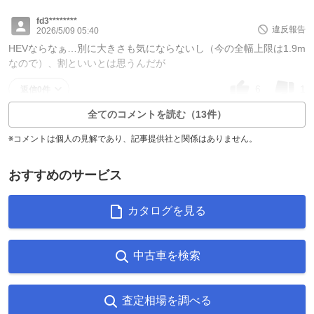
fd3********
違反報告
2026/5/09 05:40
HEVならなぁ…別に大きさも気にならないし（今の全幅上限は1.9m
なので）、割といいとは思うんだが
6
1
返信0件
全てのコメントを読む（13件）
※コメントは個人の見解であり、記事提供社と関係はありません。
おすすめのサービス
カタログを見る
中古車を検索
査定相場を調べる