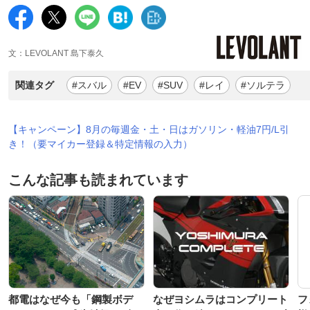
文：LEVOLANT 島下泰久
関連タグ
#スバル
#EV
#SUV
#レイ
#ソルテラ
【キャンペーン】8月の毎週金・土・日はガソリン・軽油7円/L引
き！（要マイカー登録＆特定情報の入力）
こんな記事も読まれています
都電はなぜ今も「鋼製ボデ
なぜヨシムラはコンプリート
フ