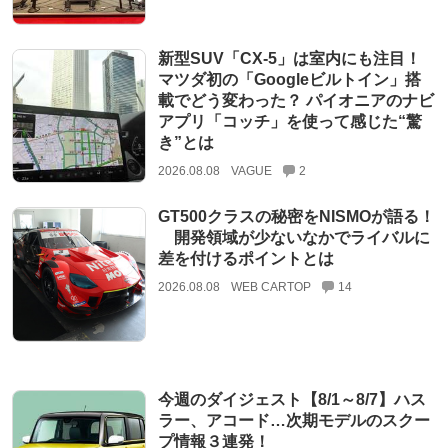
新型SUV「CX-5」は室内にも注目！
マツダ初の「Googleビルトイン」搭
載でどう変わった？ パイオニアのナビ
アプリ「コッチ」を使って感じた“驚
き”とは
2026.08.08
VAGUE
2
GT500クラスの秘密をNISMOが語る！
開発領域が少ないなかでライバルに
差を付けるポイントとは
2026.08.08
WEB CARTOP
14
今週のダイジェスト【8/1～8/7】ハス
ラー、アコード…次期モデルのスクー
プ情報３連発！