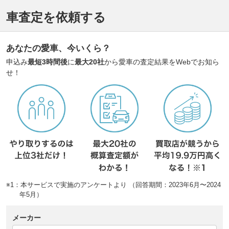
車査定を依頼する
あなたの愛車、今いくら？
申込み
最短3時間後
に
最大20社
から愛車の査定結果をWebでお知ら
せ！
※1：本サービスで実施のアンケートより （回答期間：2023年6月〜2024
年5月）
メーカー