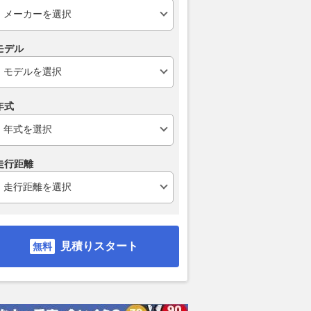
ンマーティン】「ヴァ
酷暑から愛車を守る！ 90系
バン特有の商
25」誕生！ 25周
『ノア/ヴォクシー』、40系
ョーファード
界50台限定、Q by
『アルファード/ヴェルファイ
デス・ベンツ
モデル
Martinが仕立てた究極
ア』用ダッシュボードマット発
えるエアロ
ランドツアラー
売
2026.08.08
Aut
Auto Prove
2026.08.08
レスポンス
年式
走行距離
見積りスタート