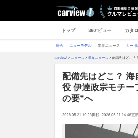
トップ
360°ビュー
カタ
総合
ニューモデル
業界ニュース
カー用
carview!
>
ニュース
>
業界ニュース
>
配備先はどこ？ 
配備先はどこ？ 
役 伊達政宗モチー
の要”へ
2026.05.21 10:23
掲載
2026.05.21 14:48
更