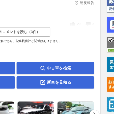
違反報告
。
20
8
のコメントを読む（3件）
見解であり、記事提供社と関係はありません。
中古車を検索
新車を見積る