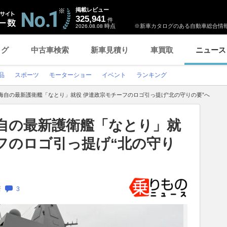
掲載レビュー
325,941
件
時点
※新車カタログのある自動車総合情報
2026.08.08
ログ
中古車検索
新車見積り
車買取
ニュース
品
スポーツ
モーターショー
イベント
ランキング
海自の最新護衛艦「なとり」就役 伊達政宗モチーフのロゴ引っ提げ“北の守りの要”へ
海自の最新護衛艦「なとり」就
フのロゴ引っ提げ“北の守り
新
3