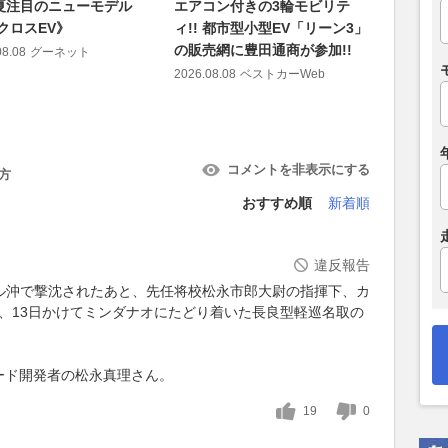
夏注目のニューモデル
エアコン付きの3輪モビリテ
【アスト
クロスEV》
ィ!! 都市型小型EV「リーン3」
ンキッシュ
の販売網に豊田通商が参加!!
年を祝う世
08.08
グーネット
Aston 
2026.08.08
ベストカーWeb
のV12グ
2026.08.08
コメントを非表示にする
方
おすすめ順
新着順
違反報告
ール沖で撃沈されたあと、先任将校松永市郎大尉の指揮下、カ
せ、13日かけてミンダナオにたどり着いた長良型軽巡名取の
ード開発者の松永真理さん。
19
0