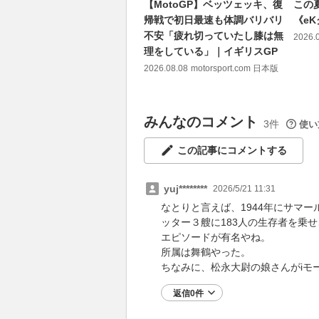
【MotoGP】ベッツェッキ、復
この
帰戦で初日最速も体調バリバリ
《eK
不安「疲れ切っていたし膝は無
2026.
理をしている」｜イギリスGP
2026.08.08
motorsport.com 日本版
みんなのコメント
3件
使い
この記事にコメントする
yuj********
2026/5/21 11:31
なとりと言えば、1944年にサマ
ッター３艘に183人の生存者を乗
エピソードが有名やね。
所属は舞鶴やった。
ちなみに、松永大尉の娘さんがiモ
返信0件