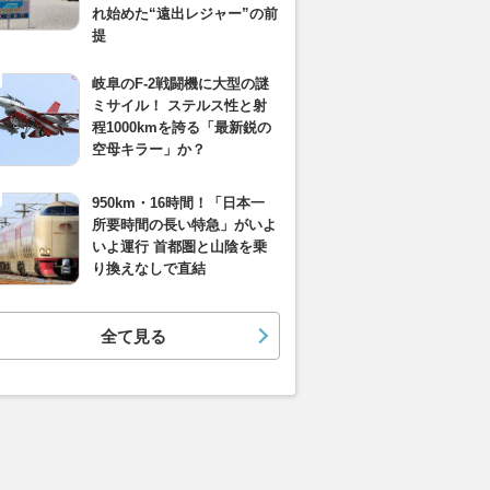
れ始めた“遠出レジャー”の前
提
岐阜のF-2戦闘機に大型の謎
ミサイル！ ステルス性と射
程1000kmを誇る「最新鋭の
空母キラー」か？
950km・16時間！「日本一
所要時間の長い特急」がいよ
いよ運行 首都圏と山陰を乗
り換えなしで直結
全て見る