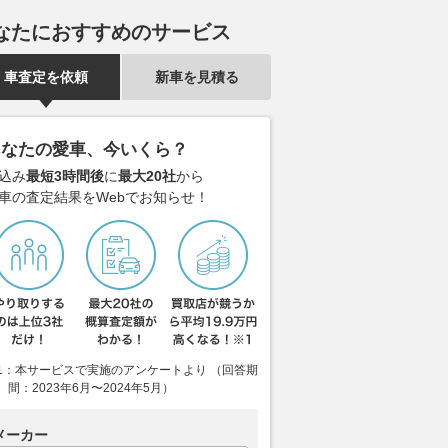
なたにおすすめのサービス
車査定を依頼
新車を見積る
あなたの愛車、今いくら？
込み
最短3時間後
に
最大20社
から
車の査定結果をWebでお知らせ！
1：本サービスで実施のアンケートより （回答期
間：2023年6月〜2024年5月）
メーカー