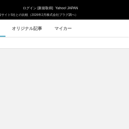
ログイン
[
新規取得
]
Yahoo! JAPAN
サイト5社との比較（2026年2月株式会社プラグ調べ）
オリジナル記事
マイカー