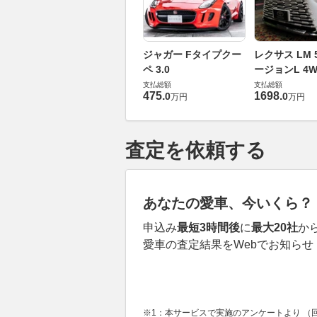
ジャガー Fタイプクー
レクサス LM 5
ペ 3.0
ージョンL 4W
支払総額
支払総額
475
.
1698
.
0
0
万円
万円
査定を依頼する
あなたの愛車、今いくら？
申込み
最短3時間後
に
最大20社
か
愛車の査定結果をWebでお知らせ
※1：本サービスで実施のアンケートより （回答