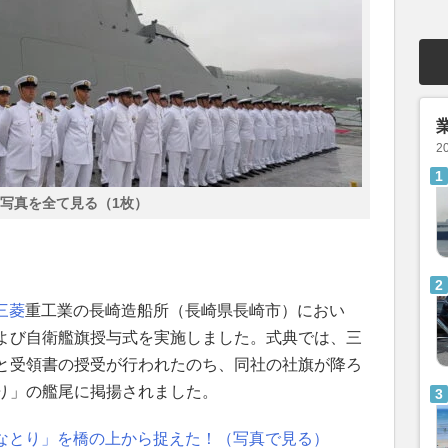
2
写真を全て見る（1枚）
三菱
重工業の長崎造船所（長崎県長崎市）におい
よび自衛艦旗授与式を実施しました。式典では、三
と受領書の授受が行われたのち、同社の社旗が降ろ
り」の艦尾に掲揚されました。
「なとり」を橋の上から捉えた！（写真で見る）