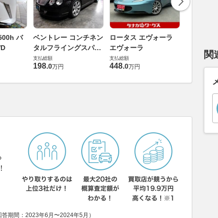
ダイハツ 
00h バ
ベントレー コンチネン
ロータス エヴォーラ
バス 66
D
タルフライングスパー
エヴォーラ
関
G
支払総額
6.0 4WD
支払総額
支払総額
169
.
9
万円
198
.
448
.
0
0
万円
万円
ら
！
期間：2023年6月〜2024年5月）