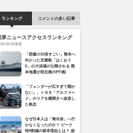
ランキング
コメントの多い記事
業界ニュースアクセスランキング
026.08.08
更新
「想像の10倍すごい」熊本へ
向かった支援船「はくおう
II」の大浴場が公開される 熊
本地震が初任務のPFI船
「フェンダーが広すぎて開か
ない」。トヨタ「アルファー
ド」のリアを横開きへ改造し
た執念
なぜ日本人は「海水浴」へ行
かなくなったのか？ ピーク
時9割減の根本理由とは？ 崩