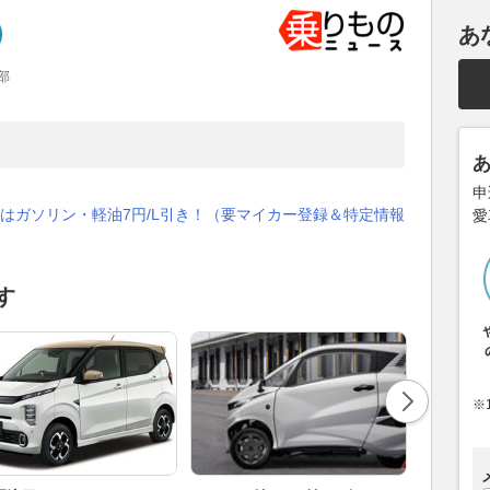
あ
部
申
はガソリン・軽油7円/L引き！（要マイカー登録＆特定情報
愛
す
※