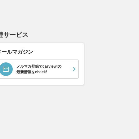
ムーヴキャン
アストンマーティン
ホンダ NSX 3.0
ロール
0 ストライプス
V8 ヴァンテージ スポ
ト ロ
支払総額
898
.
0
連サービス
万円
ーツシフト
ースト(
支払総額
支払総額
589
.
905
.
0
1
万円
メールマガジン
メルマガ登録でcarview!の
最新情報をcheck!