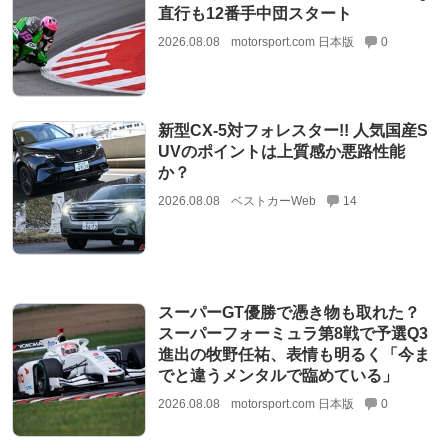
直行も12番手中団スタート
2026.08.08
motorsport.com 日本版
0
新型CX-5対フォレスター!! 人気国産S
UVのポイントは上質感か悪路性能
か？
2026.08.08
ベストカーWeb
14
スーパーGT優勝で憑き物も取れた？
スーパーフォーミュラ第8戦で予選Q3
進出の牧野任祐、表情も明るく「今ま
でと違うメンタルで臨めている」
2026.08.08
motorsport.com 日本版
0