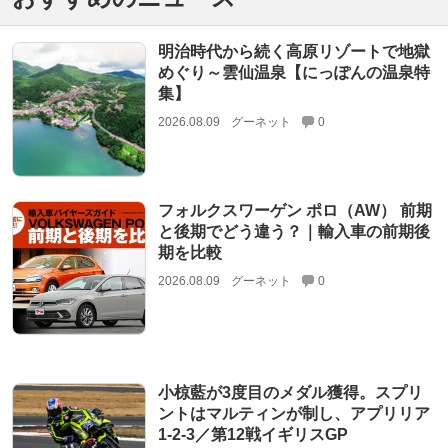
明治時代から続く高原リゾートで地獄
めぐり～雲仙温泉【にっぽんの温泉特
集】
2026.08.09
グーネット
0
フォルクスワーゲン ポロ（AW） 前期
と後期でどう違う？｜輸入車の前期後
期を比較
2026.08.09
グーネット
0
小椋藍が3度目のメダル獲得。スプリ
ントはマルティンが制し、アプリリア
1-2-3／第12戦イギリスGP