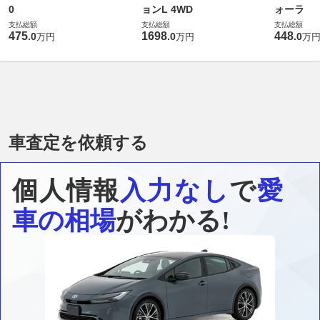
0
ョンL 4WD
ォーラ
支払総額
支払総額
支払総額
475
1698
448
.
0
.
0
.
0
万円
万円
万
車査定を依頼する
個人情報
入力なし
で
愛
車の相場
がわかる!