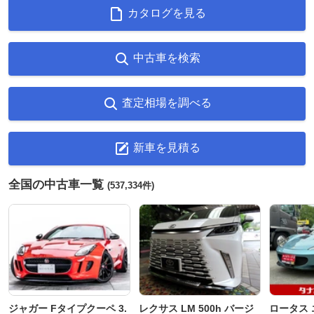
カタログを見る
中古車を検索
査定相場を調べる
新車を見積る
全国の中古車一覧
(537,334件)
ジャガー Fタイプクーペ 3.
レクサス LM 500h バージ
ロータス 