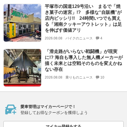
平塚市の国道129号沿い まるで「焼
き菓子の迷宮」!? 多様な“自販機”が
店内ビッシリ!! 24時間いつでも買え
る「湘南クッキーアウトレット」は足
を伸ばす価値アリ
2026.08.08
バイクのニュース
4
「滑走路がいらない戦闘機」が現実
に!? 海自も導入した無人機メーカーが
描く未来とは空戦そのものを変えかね
ない存在
2026.08.08
乗りものニュース
10
愛車管理はマイカーページで！
登録してお得なクーポンを獲得しよう
マイカー登録をする