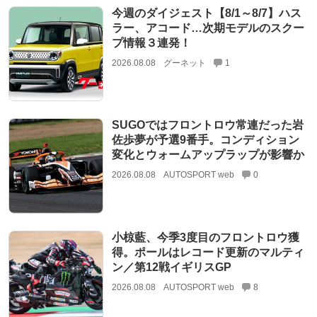
今週のダイジェスト【8/1～8/7】ハス
ラー、アコード…次期モデルのスクー
プ情報３連発！
2026.08.08
グーネット
1
SUGOではフロントロウ常連だった岩
佐歩夢が予選9番手。コンディション
変化とウォームアップラップが影響か
2026.08.08
AUTOSPORT web
0
小椋藍、今季3度目のフロントロウ獲
得。ポールはレコード更新のマルティ
ン／第12戦イギリスGP
2026.08.08
AUTOSPORT web
8