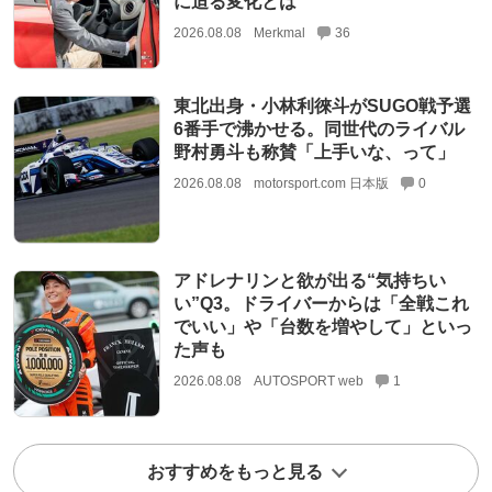
に迫る変化とは
2026.08.08
Merkmal
36
東北出身・小林利徠斗がSUGO戦予選
6番手で沸かせる。同世代のライバル
野村勇斗も称賛「上手いな、って」
2026.08.08
motorsport.com 日本版
0
アドレナリンと欲が出る“気持ちい
い”Q3。ドライバーからは「全戦これ
でいい」や「台数を増やして」といっ
た声も
2026.08.08
AUTOSPORT web
1
おすすめをもっと見る