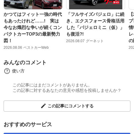
かつてはフィット一強の時代
「フルサイズパジェロ」に続
【
もあったけれど……! 実は
き、エクスフォース骨格活用
プ
今なお熾烈な争いが続くコン
した「パジェロミニ（仮）」
情
パクトカーTOP3の最新勢力
も復活?!
レ
図！
の
2026.08.07
グーネット
2026.08.06
ベストカーWeb
20
みんなのコメント
使い方
この記事にはまだコメントがありません。
この記事に対するあなたの意見や感想を投稿しませんか？
この記事にコメントする
おすすめのサービス