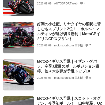
2026.08.09
AUTOSPORT web
4
好調の小椋藍、リヤタイヤの消耗に苦
しむもスプリント2位！ ホルヘ・マ
ルティンが逃げ切り勝利｜MotoGPイ
ギリスGPスプリント
2026.08.09
motorsport.com 日本版
7
Moto2イギリス予選｜イザン・ゲバ
ラ、今季3度目のポールポジション獲
得。佐々木歩夢が予選トップ10
2026.08.08
motorsport.com 日本版
0
Moto3イギリス予選｜スコット・オグ
デン、今季初ポール！ 山中琉聖、Q2