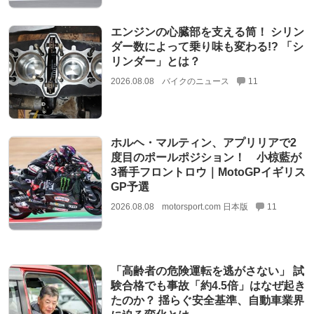
エンジンの心臓部を支える筒！ シリン
ダー数によって乗り味も変わる!? 「シ
リンダー」とは？
2026.08.08
バイクのニュース
11
ホルヘ・マルティン、アプリリアで2
度目のポールポジション！ 小椋藍が
3番手フロントロウ｜MotoGPイギリス
GP予選
2026.08.08
motorsport.com 日本版
11
「高齢者の危険運転を逃がさない」 試
験合格でも事故「約4.5倍」はなぜ起き
たのか？ 揺らぐ安全基準、自動車業界