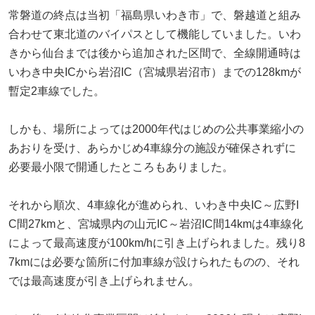
常磐道の終点は当初「福島県いわき市」で、磐越道と組み
合わせて東北道のバイパスとして機能していました。いわ
きから仙台までは後から追加された区間で、全線開通時は
いわき中央ICから岩沼IC（宮城県岩沼市）までの128kmが
暫定2車線でした。
しかも、場所によっては2000年代はじめの公共事業縮小の
あおりを受け、あらかじめ4車線分の施設が確保されずに
必要最小限で開通したところもありました。
それから順次、4車線化が進められ、いわき中央IC～広野I
C間27kmと、宮城県内の山元IC～岩沼IC間14kmは4車線化
によって最高速度が100km/hに引き上げられました。残り8
7kmには必要な箇所に付加車線が設けられたものの、それ
では最高速度が引き上げられません。