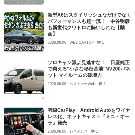
新型A6はスタイリッシュなだけでなく
パフォーマンスも超一流！ 中谷明彦
も新世代クワトロに酔いしれた【動
画】
2026.08.06
WEB CARTOP
1
ソロキャン派よ見逃すな！ 日産純正
で買える“小さな秘密基地”NV200バネ
ット マイルームの破壊力
2026.08.06
ベストカーWeb
4
有線CarPlay・Android Autoをワイヤ
レス化、オットキャスト『ミニ・オー
ラ』発売
2026.08.06
レスポンス
1