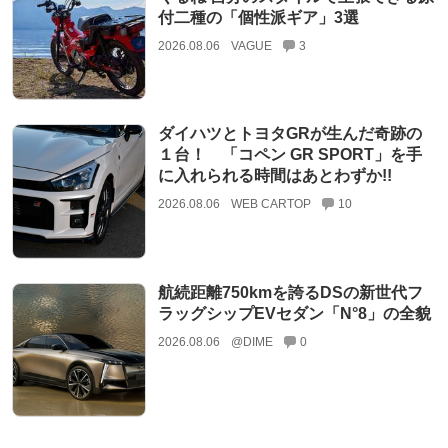
付二種の「個性派ギア」3選
2026.08.06
VAGUE
3
ダイハツとトヨタGRが生んだ奇跡の
１台！ 「コペン GR SPORT」を手
に入れられる時間はあとわずか!!
2026.08.06
WEB CARTOP
10
航続距離750kmを誇るDSの新世代フ
ラッグシップEVセダン「N°8」の全貌
2026.08.06
@DIME
0