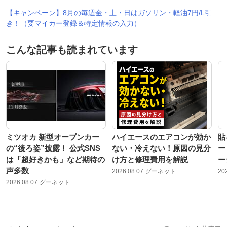
【キャンペーン】8月の毎週金・土・日はガソリン・軽油7円/L引
き！（要マイカー登録＆特定情報の入力）
こんな記事も読まれています
ミツオカ 新型オープンカー
ハイエースのエアコンが効か
貼
の“後ろ姿”披露！ 公式SNS
ない・冷えない！原因の見分
ー
は「超好きかも」など期待の
け方と修理費用を解説
ー
声多数
2026.08.07
グーネット
20
2026.08.07
グーネット