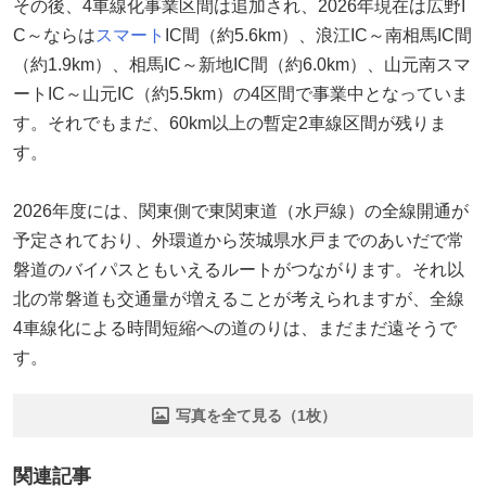
その後、4車線化事業区間は追加され、2026年現在は広野I
C～ならは
スマート
IC間（約5.6km）、浪江IC～南相馬IC間
（約1.9km）、相馬IC～新地IC間（約6.0km）、山元南スマ
ートIC～山元IC（約5.5km）の4区間で事業中となっていま
す。それでもまだ、60km以上の暫定2車線区間が残りま
す。
2026年度には、関東側で東関東道（水戸線）の全線開通が
予定されており、外環道から茨城県水戸までのあいだで常
磐道のバイパスともいえるルートがつながります。それ以
北の常磐道も交通量が増えることが考えられますが、全線
4車線化による時間短縮への道のりは、まだまだ遠そうで
す。
写真を全て見る（1枚）
関連記事