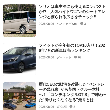
ソリオは車中泊にも使えるコンパクト
か!? 人気ハイトワゴンのシートアレ
ンジと寝られる広さをチェック!!
2026.08.06
ベストカーWeb
3
フィットが今年初のTOP10入り！202
6年7月の新車販売ランキング
2026.08.06
グーネット
67
歴代CEOの邸宅を改装した“ベントレ
ーの隠れ家”から英国・クルー本社
へ！「コンチネンタルGT S」で味わっ
た“降りたくなくなる”走りとは
2026.08.06
VAGUE
2