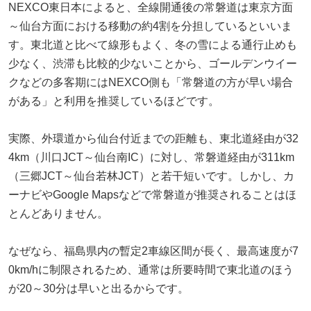
NEXCO東日本によると、全線開通後の常磐道は東京方面
～仙台方面における移動の約4割を分担しているといいま
す。東北道と比べて線形もよく、冬の雪による通行止めも
少なく、渋滞も比較的少ないことから、ゴールデンウイー
クなどの多客期にはNEXCO側も「常磐道の方が早い場合
がある」と利用を推奨しているほどです。
実際、外環道から仙台付近までの距離も、東北道経由が32
4km（川口JCT～仙台南IC）に対し、常磐道経由が311km
（三郷JCT～仙台若林JCT）と若干短いです。しかし、カ
ーナビやGoogle Mapsなどで常磐道が推奨されることはほ
とんどありません。
なぜなら、福島県内の暫定2車線区間が長く、最高速度が7
0km/hに制限されるため、通常は所要時間で東北道のほう
が20～30分は早いと出るからです。