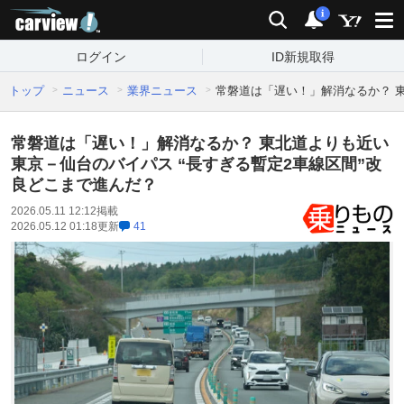
carview!
検索
通知
i
ログイン
ID新規取得
トップ
ニュース
業界ニュース
常磐道は「遅い！」解消なるか？ 東
常磐道は「遅い！」解消なるか？ 東北道よりも近い
東京－仙台のバイパス “長すぎる暫定2車線区間”改
良どこまで進んだ？
2026.05.11 12:12
掲載
2026.05.12 01:18
更新
41