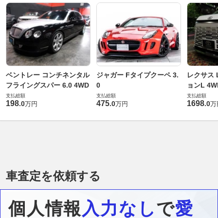
ベントレー コンチネンタル
ジャガー Fタイプクーペ 3.
レクサス L
フライングスパー 6.0 4WD
0
ョンL 4W
支払総額
支払総額
支払総額
198
475
1698
.
0
.
0
.
0
万円
万円
万
車査定を依頼する
個人情報
入力なし
で
愛