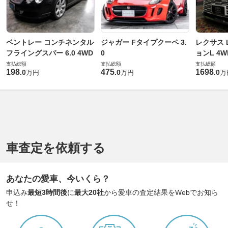
ベントレー コンチネンタル
ジャガー Fタイプクーペ 3.
レクサス L
フライングスパー 6.0 4WD
0
ョンL 4W
支払総額
支払総額
支払総額
198
475
1698
.
0
.
0
.
0
万円
万円
万
車査定を依頼する
あなたの愛車、今いくら？
申込み
最短3時間後
に
最大20社
から愛車の査定結果をWebでお知ら
せ！