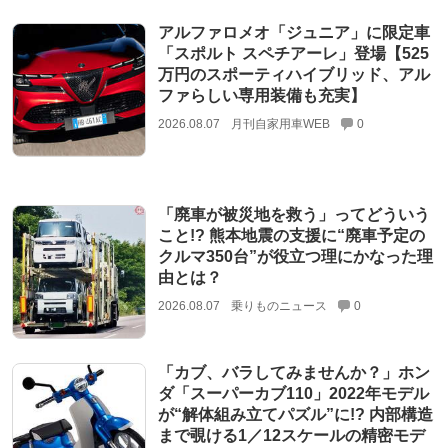
アルファロメオ「ジュニア」に限定車
「スポルト スペチアーレ」登場【525
万円のスポーティハイブリッド、アル
ファらしい専用装備も充実】
2026.08.07
月刊自家用車WEB
0
「廃車が被災地を救う」ってどういう
こと!? 熊本地震の支援に“廃車予定の
クルマ350台”が役立つ理にかなった理
由とは？
2026.08.07
乗りものニュース
0
「カブ、バラしてみませんか？」ホン
ダ「スーパーカブ110」2022年モデル
が“解体組み立てパズル”に!? 内部構造
まで覗ける1／12スケールの精密モデ