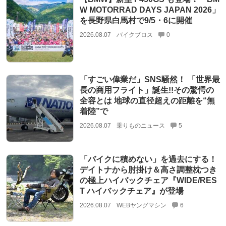
W MOTORRAD DAYS JAPAN 2026」
を長野県白馬村で9/5・6に開催
2026.08.07
バイクブロス
0
「すごい偉業だ」SNS騒然！ 「世界最
長の商用フライト」誕生!!その驚愕の
全容とは 地球の直径超えの距離を“無
着陸”で
2026.08.07
乗りものニュース
5
「バイクに積めない」を過去にする！
デイトナから肘掛け＆高さ調整枕つき
の極上ハイバックチェア『WIDE/RES
T ハイバックチェア』が登場
2026.08.07
WEBヤングマシン
6