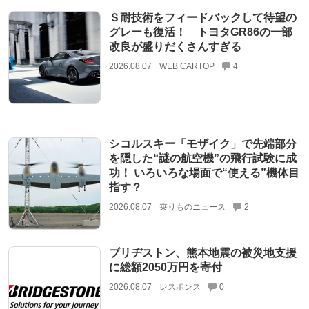
Ｓ耐技術をフィードバックして待望の
グレーも復活！ トヨタGR86の一部
改良が盛りだくさんすぎる
2026.08.07
WEB CARTOP
4
シコルスキー「モザイク」で先端部分
を隠した“謎の航空機”の飛行試験に成
功！ いろいろな場面で“使える”機体目
指す？
2026.08.07
乗りものニュース
2
ブリヂストン、熊本地震の被災地支援
に総額2050万円を寄付
2026.08.07
レスポンス
0