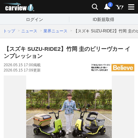
carview!
検索
通知
i
ログイン
ID新規取得
トップ
ニュース
業界ニュース
【スズキ SUZU-RIDE2】竹岡 
【スズキ SUZU-RIDE2】竹岡 圭のビリーヴカー イ
ンプレッション
2026.05.15 17:00
掲載
2026.05.15 17:09
更新