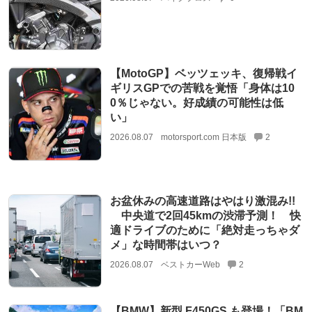
【MotoGP】ベッツェッキ、復帰戦イ
ギリスGPでの苦戦を覚悟「身体は10
0％じゃない。好成績の可能性は低
い」
2026.08.07
motorsport.com 日本版
2
お盆休みの高速道路はやはり激混み!!
中央道で2回45kmの渋滞予測！ 快
適ドライブのために「絶対走っちゃダ
メ」な時間帯はいつ？
2026.08.07
ベストカーWeb
2
【BMW】新型 F450GS も登場！「BM