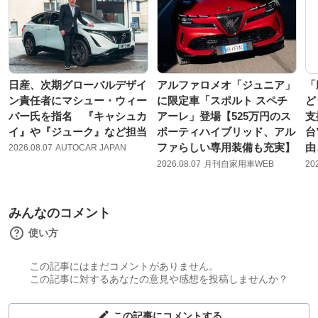
日産、次期グローバルデザイ
アルファロメオ「ジュニア」
「
ン責任者にマシュー・ウィー
に限定車「スポルト スペチ
ど
バー氏を指名 『キャシュカ
アーレ」登場【525万円のス
支
イ』や『ジューク』など担当
ポーティハイブリッド、アル
台
ファらしい専用装備も充実】
由
2026.08.07
AUTOCAR JAPAN
2026.08.07
月刊自家用車WEB
20
みんなのコメント
使い方
この記事にはまだコメントがありません。
この記事に対するあなたの意見や感想を投稿しませんか？
この記事にコメントする