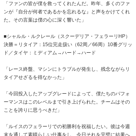
「ファンの皆が僕を救ってくれたんだ。昨年、多くのファ
ンが『自分が何者であるかを忘れるな』と声をかけてくれ
た。その言葉は僕の心に深く響いた」
■シャルル・ルクレール（スクーデリア・フェラーリHP）
決勝＝リタイア：15位完走扱い（62周／66周）10番グリッ
ド／タイヤ：ミディアム→ハード→ハード
「レース終盤、マシンにトラブルが発生し、残念ながらリ
タイアせざるを得なかった」
「今回投入したアップグレードによって、僕たちのパフォ
ーマンスはこのレベルまで引き上げられた。チームはその
ことを誇りに思うべきだ」
「ルイスのフェラーリでの初勝利を祝福したい。彼は今週
末を通して素晴らしい仕事をし、今日それを完璧に結果へ