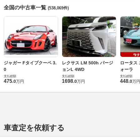
全国の中古車一覧
(538,069件)
ジャガー Fタイプクーペ 3.
レクサス LM 500h バージ
ロータス 
0
ョンL 4WD
ォーラ
支払総額
支払総額
支払総額
475
1698
448
.
0
.
0
.
0
万円
万円
万
車査定を依頼する