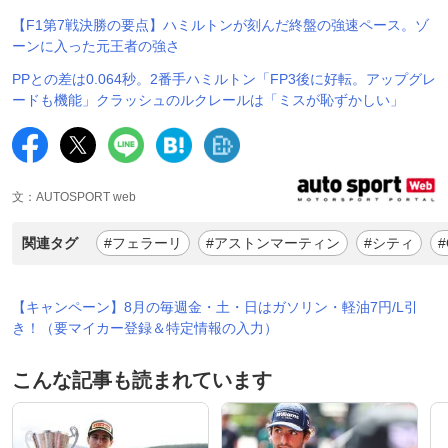
【F1第7戦決勝の要点】ハミルトンが刻んだ終盤の強速ペース。ゾ
ーンに入った元王者の強さ
PPとの差は0.064秒。2番手ハミルトン「FP3後に好転。アップグレ
ードも機能」クラッシュのルクレールは「ミスが恥ずかしい」
文：AUTOSPORT web
関連タグ
#フェラーリ
#アストンマーティン
#シティ
#
【キャンペーン】8月の毎週金・土・日はガソリン・軽油7円/L引
き！（要マイカー登録＆特定情報の入力）
こんな記事も読まれています