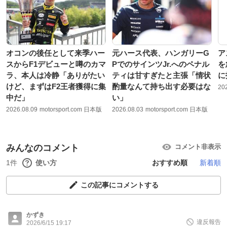
オコンの後任として来季ハー
元ハース代表、ハンガリーG
ア
スからF1デビューと噂のカマ
PでのサインツJr.へのペナル
を
ラ、本人は冷静「ありがたい
ティは甘すぎたと主張「情状
に
けど、まずはF2王者獲得に集
酌量なんて持ち出す必要はな
20
中だ」
い」
2026.08.09
motorsport.com 日本版
2026.08.03
motorsport.com 日本版
みんなのコメント
コメント非表示
1件
使い方
おすすめ順
新着順
この記事にコメントする
かずき
違反報告
2026/6/15 19:17