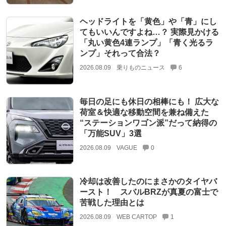
ヘッドライトを「黄色」や「青」にし
てもいいんですよね…？ 実際見かける
「丸い黄色4連ランプ」「青く光るラ
ンプ」それって合法？
2026.08.09
乗りものニュース
6
毎日の足にも休日の相棒にも！ 広大な
荷室＆快適な移動空間を兼ね備えた
“ステーションワゴン派”だって納得の
「万能SUV」3選
2026.08.09
VAGUE
0
冷却は改善したのにまさかのタイヤバ
ースト！ スバルBRZが真夏の富士で
苦戦した理由とは
2026.08.09
WEB CARTOP
1