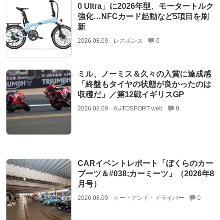
0 Ultra」に2026年型、モータートルク
強化…NFCカード起動など5項目を刷
新
2026.08.09
レスポンス
0
ミル、ノーミス＆久々の入賞に達成感
「終盤もタイヤの状態が良かったのは
収穫だ」／第12戦イギリスGP
2026.08.09
AUTOSPORT web
0
CARイベントレポート「ぼくらのカー
ブーツ＆#038;カーミーツ」（2026年8
月号）
2026.08.09
カー・アンド・ドライバー
0