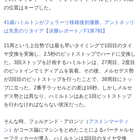
の位置はキープした。
41歳ハミルトンがフェラーリ移籍後初優勝。アントネッリ
は失意のリタイア【決勝レポート／F1第7戦】
11周という上位勢では最も早いタイミングで1回目のタイ
ヤ交換を実施し、2.5秒のピットストップでハードに交換し
た。3回ストップを計画するハミルトンは、27周目、2度目
のピットインでミディアムを装着。その後、メルセデス勢
が2回目のピットストップを行ったことで、38周目にトッ
プに立った。2番手ラッセルとの差は16秒。しかしメルセ
デス勢とは異なり、ハミルトンはあと1回ピットストップ
を行わなければならない状況だった。
そんな時、フェルナンド・アロンソ（
アストンマーティ
ン
）がコース脇にマシンをとめたことによるバーチャルセ
ーフティカーが導入。ハミルトンは3回目のタイヤ交換