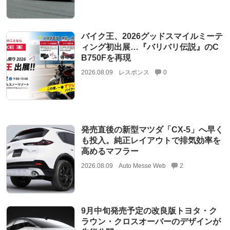
バイク王、2026グッドスマイルミーテ
ィング初出展…『バリバリ伝説』のC
B750Fを再現
2026.08.09
レスポンス
0
発売直後の新型マツダ「CX-5」へ早く
も投入。純正レイアウトで排気効率を
高めるマフラー
2026.08.09
Auto Messe Web
2
9月中旬発売予定の改良版トヨタ・ク
ラウン・クロスオーバーのデザインが