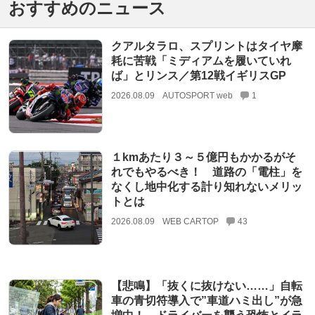
おすすめのニュース
クアルタラロ、スプリントはタイヤ摩
耗に苦戦「ミディアムを履いていれ
ば」とリンス／第12戦イギリスGP
2026.08.09
AUTOSPORT web
1
１kmあたり３～５億円もかかるがそ
れでもやるべき！ 道路の「電柱」を
なくし地中化する計り知れないメリッ
トとは
2026.08.09
WEB CARTOP
43
【悲鳴】「抜くに抜けない……」自転
車の青切符導入で”車道ハミ出し”が急