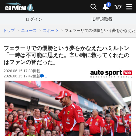
carview!
検索
通知
i
ログイン
ID新規取得
トップ
ニュース
スポーツ
フェラーリでの優勝という夢をかなえた
フェラーリでの優勝という夢をかなえたハミルトン
「一時は不可能に思えた。辛い時に救ってくれたの
はファンの皆だった」
2026.06.15 17:30
掲載
2026.06.15 17:42
更新
1