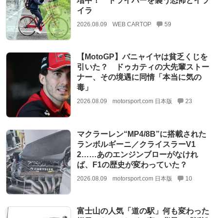
増中！ ドライバーを襲う恐怖とイラ
イラ
2026.08.09
WEB CARTOP
59
【MotoGP】バニャイヤは貧乏くじを
引いた？ ドゥカティの大先輩ストー
ナー、その境遇に同情「本当に気の
毒」
2026.08.09
motorsport.com 日本版
23
マクラーレン“MP4/8B”に搭載された
ランボルギーニ／クライスラーV1
2……あのエンジンブローがなけれ
ば、F1の歴史が変わっていた？
2026.08.09
motorsport.com 日本版
10
富士山の人気「道の駅」何も変わった