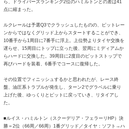
ら、ドライバーズランキング2位のハミルトンとの差は41
点に縮まった。
ルクレールは予選Q3でクラッシュしたものの、ピットレー
ンからではなくグリッド上からスタートすることができ、
10番手から1周目に7番手に浮上。上位勢よりタイヤ交換を
遅らせ、15周目にトップに立った後、翌周にミディアムか
らハードに交換した。39周目に2度目のピットストップで
再びハードを装着、6番手でコースに復帰した。
その位置でフィニッシュするかと思われたが、レース終
盤、油圧系トラブルが発生し、ターン2でグラベルに乗り
上げた後、ゆっくりとピットに戻っていき、リタイアし
た。
■ルイス・ハミルトン（スクーデリア・フェラーリHP）決
勝＝2位（66周／66周）1番グリッド／タイヤ：ソフト→ハ