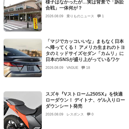
様子はなかったが…実は背景で「訴訟
合戦」一体何が？
2026.08.09
乗りものニュース
1
「マジでカッコいいな」まもなく日本
へ帰ってくる！ アメリカ生まれのトヨ
タのミッドサイズセダン「カムリ」に
日本のSNSが盛り上がっているワケ
2026.08.09
VAGUE
18
スズキ『Vストローム250SX』を快適
ローダウン！ デイトナ、ゲル入りロー
ダウンシート発売
2026.08.09
レスポンス
0