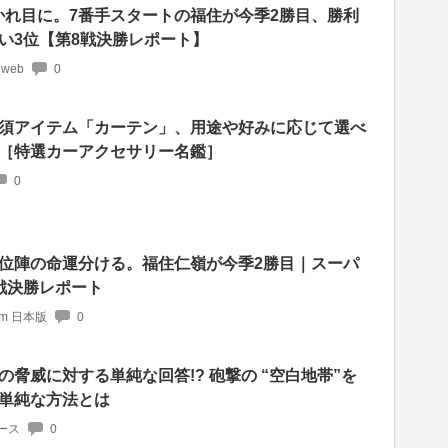
かれ目に。7番手スタートの福住が今季2勝目、勝利
い3位【第8戦決勝レポート】
 web
0
須アイテム「カーテン」、用途や好みに応じて選べ
［特選カーアクセサリー名鑑］
0
位陣の命運分ける。福住仁嶺が今季2勝目｜スーパ
戦決勝レポート
com 日本版
0
の脅威に対する単純な回答!? 砲撃の “空白地帯”を
単純な方法とは
ース
0