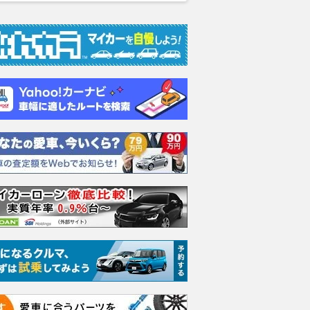
ムーヴキャン
ロールスロイス ゴース
ホンダ NSX 3.0
アスト
0 ストライプス
ト ロールスロイス ゴ
V8 
支払総額
898
.
0
万円
ースト(第1世代 / RR4)
ーツシ
支払総額
支払総額
905
.
589
.
1
0
万円