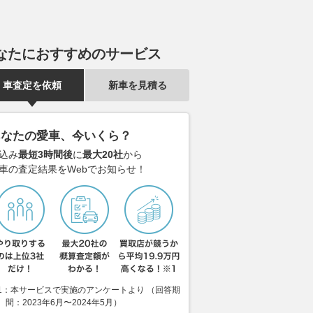
なたにおすすめのサービス
車査定を依頼
新車を見積る
あなたの愛車、今いくら？
込み
最短3時間後
に
最大20社
から
車の査定結果をWebでお知らせ！
”がドローンの脅威に対
R32こそ最高傑作!! GT-R復活
「そんなに神
回答!? 砲撃の “空白
を支えた名車！ 8代目スカイラ
プロドライバ
埋める画期的でごく単
インが伝説になった理由とは
ルシェが本気
1：本サービスで実施のアンケートより （回答期
とは
「924GTR
2026.08.09
ベストカーWeb
間：2023年6月〜2024年5月）