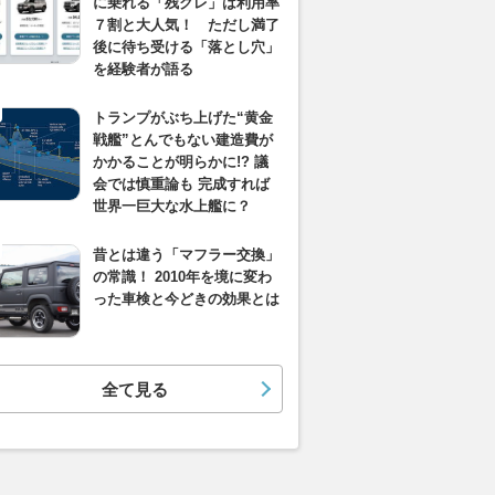
に乗れる「残クレ」は利用率
７割と大人気！ ただし満了
後に待ち受ける「落とし穴」
を経験者が語る
トランプがぶち上げた“黄金
戦艦”とんでもない建造費が
かかることが明らかに!? 議
会では慎重論も 完成すれば
世界一巨大な水上艦に？
昔とは違う「マフラー交換」
の常識！ 2010年を境に変わ
った車検と今どきの効果とは
全て見る