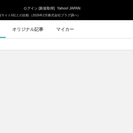
ログイン
[
新規取得
]
Yahoo! JAPAN
サイト5社との比較（2026年2月株式会社プラグ調べ）
オリジナル記事
マイカー