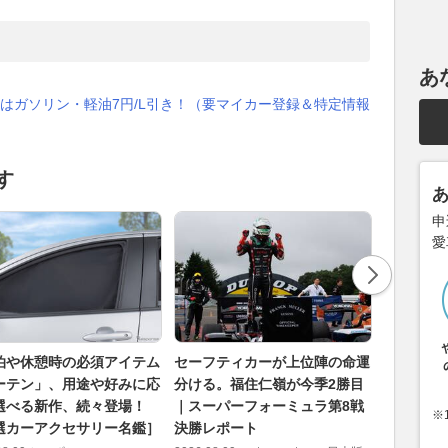
あ
はガソリン・軽油7円/L引き！（要マイカー登録＆特定情報
す
申
愛
泊や休憩時の必須アイテム
セーフティカーが上位陣の命運
“長い鼻
ーテン」、用途や好みに応
分ける。福住仁嶺が今季2勝目
する単純な
選べる新作、続々登場！
｜スーパーフォーミュラ第8戦
地帯”を
※
選カーアクセサリー名鑑］
決勝レポート
純な方法