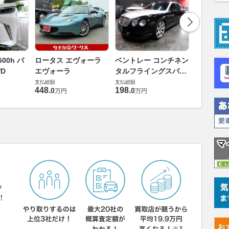
ダイハツ 
00h バ
ロータス エヴォーラ
ベントレー コンチネン
バス 66
D
エヴォーラ
タルフライングスパー
G
支払総額
6.0 4WD
支払総額
支払総額
169
.
9
万円
448
.
198
.
0
0
万円
万円
ら
！