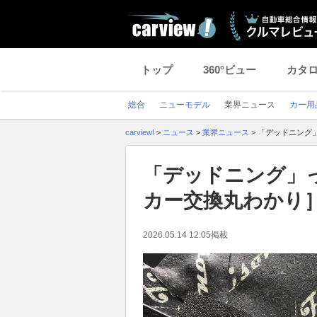
トップ
360°ビュー
カタ
総合
ニューモデル
業界ニュース
カー用
carview!
>
ニュース
>
業界ニュース
>
「デッドニング
「デッドニング」
カー交換丸わかり
2026.05.14 12:05
掲載