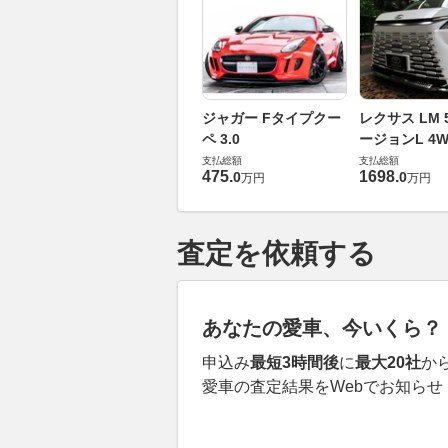
ジャガー Fタイプクー
レクサス LM 5
ペ 3.0
ージョンL 4W
支払総額
支払総額
475
.
1698
.
0
0
万円
万円
査定を依頼する
あなたの愛車、今いくら？
申込み
最短3時間後
に
最大20社
か
愛車の査定結果をWebでお知らせ