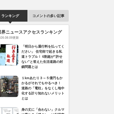
ランキング
コメントの多い記事
業界ニュースアクセスランキング
026.08.09
更新
「明日から通行料を払ってく
ださい」 住宅街で起きる私
道トラブル！ 6割超が“許せ
ない”と答えた生活道路の封
鎖問題とは
１kmあたり３～５億円もか
かるがそれでもやるべき！
道路の「電柱」をなくし地中
化する計り知れないメリット
とは
身の丈に「合わない」クルマ