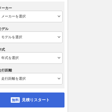
乗りものニュース
2026.08.09
We
メーカー
モデル
年式
走行距離
見積りスタート