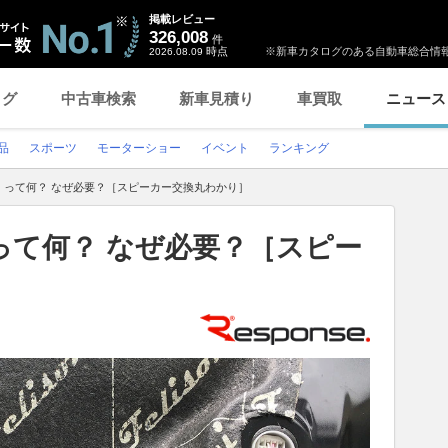
掲載レビュー
326,008
件
時点
※新車カタログのある自動車総合情報
2026.08.09
ログ
中古車検索
新車見積り
車買取
ニュース
品
スポーツ
モーターショー
イベント
ランキング
」って何？ なぜ必要？［スピーカー交換丸わかり］
って何？ なぜ必要？［スピー
］