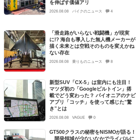
を伸ばす価値アリ
2026.08.08
バイクのニュース
4
「滑走路がいらない戦闘機」が現実
に!? 海自も導入した無人機メーカーが
描く未来とは空戦そのものを変えかね
ない存在
2026.08.08
乗りものニュース
8
新型SUV「CX-5」は室内にも注目！
マツダ初の「Googleビルトイン」搭
載でどう変わった？ パイオニアのナビ
アプリ「コッチ」を使って感じた“驚
き”とは
2026.08.08
VAGUE
0
GT500クラスの秘密をNISMOが語る！
開発領域が少ないなかでライバルに