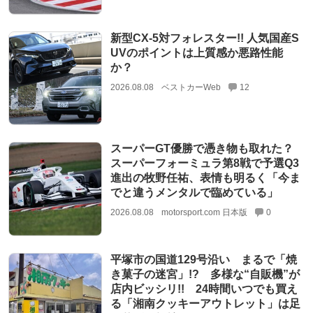
新型CX-5対フォレスター!! 人気国産S
UVのポイントは上質感か悪路性能
か？
2026.08.08
ベストカーWeb
12
スーパーGT優勝で憑き物も取れた？
スーパーフォーミュラ第8戦で予選Q3
進出の牧野任祐、表情も明るく「今ま
でと違うメンタルで臨めている」
2026.08.08
motorsport.com 日本版
0
平塚市の国道129号沿い まるで「焼
き菓子の迷宮」!? 多様な“自販機”が
店内ビッシリ!! 24時間いつでも買え
る「湘南クッキーアウトレット」は足