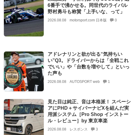
6番手で沸かせる。同世代のライバル
野村勇斗も称賛「上手いな、って」
2026.08.08
motorsport.com 日本版
0
アドレナリンと欲が出る“気持ちい
い”Q3。ドライバーからは「全戦これ
でいい」や「台数を増やして」といっ
た声も
2026.08.08
AUTOSPORT web
1
見た目は純正、音は本格派！ スペーシ
アにPHD＋サイバーナビXを組んだ実
用派システム［Pro Shop インストー
ル・レビュー］by 東京車楽
2026.08.08
レスポンス
3