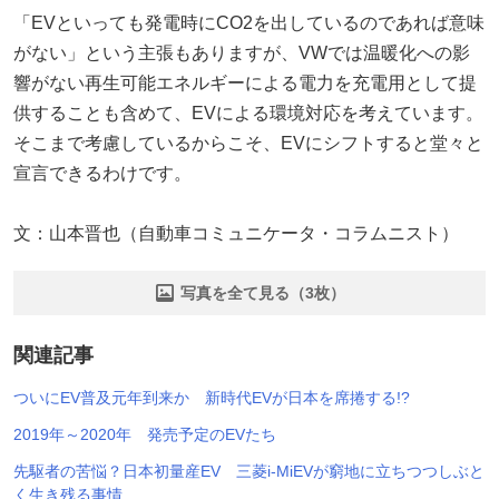
「EVといっても発電時にCO2を出しているのであれば意味
がない」という主張もありますが、VWでは温暖化への影
響がない再生可能エネルギーによる電力を充電用として提
供することも含めて、EVによる環境対応を考えています。
そこまで考慮しているからこそ、EVにシフトすると堂々と
宣言できるわけです。
文：山本晋也（自動車コミュニケータ・コラムニスト）
写真を全て見る（3枚）
関連記事
ついにEV普及元年到来か 新時代EVが日本を席捲する!?
2019年～2020年 発売予定のEVたち
先駆者の苦悩？日本初量産EV 三菱i-MiEVが窮地に立ちつつしぶと
く生き残る事情