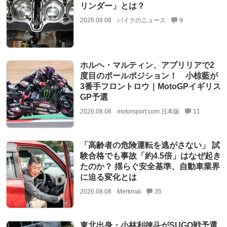
リンダー」とは？
2026.08.08
バイクのニュース
9
ホルヘ・マルティン、アプリリアで2
度目のポールポジション！ 小椋藍が
3番手フロントロウ｜MotoGPイギリス
GP予選
2026.08.08
motorsport.com 日本版
11
「高齢者の危険運転を逃がさない」 試
験合格でも事故「約4.5倍」はなぜ起き
たのか？ 揺らぐ安全基準、自動車業界
に迫る変化とは
2026.08.08
Merkmal
35
東北出身・小林利徠斗がSUGO戦予選