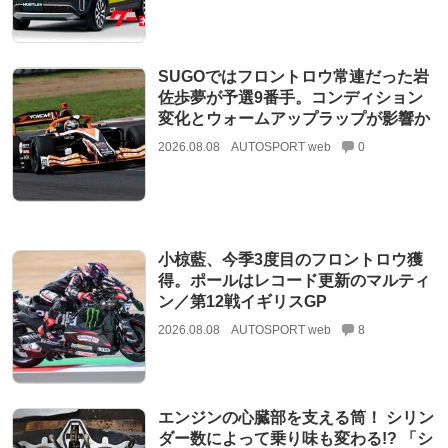
SUGOではフロントロウ常連だった岩
佐歩夢が予選9番手。コンディション
変化とウォームアップラップが影響か
2026.08.08
AUTOSPORT web
0
小椋藍、今季3度目のフロントロウ獲
得。ポールはレコード更新のマルティ
ン／第12戦イギリスGP
2026.08.08
AUTOSPORT web
8
エンジンの心臓部を支える筒！ シリン
ダー数によって乗り味も変わる!? 「シ