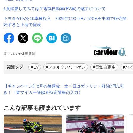
1度試乗してみては？電気自動車(EV車)の魅力について
トヨタがEVを10車種投入 2020年にC-HRとIZOAを中国で販売開
始すると上海で発表
文：carview! 編集部
関連タグ
#EV
#フォルクスワーゲン
#電気自動車
#ハ
【キャンペーン】8月の毎週金・土・日はガソリン・軽油7円/L引
き！（要マイカー登録＆特定情報の入力）
こんな記事も読まれています