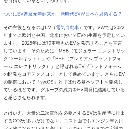
を目指しているというわけです。
ついにEV普及元年到来か 新時代EVが日本を席捲する!?
その主役となるのはEV（
電気自動車
）です。VWでは2022
年までに欧州と中国、北米においてEVの生産を予定してい
ますし、2025年には70車種ものEVを発売することを宣言
しています。そのために「MEB（モジュラー エレクトリッ
ク ツールキット）」や「PPE（プレミアム プラットフォ
ーム エレクトリック）」と呼ばれるEVプラットフォーム
の開発をコアテクノロジーとして進めています。さらにEV
の制御において「vw.OS」と呼ばれる基本ソフトを開発し
ているほどです。グループの総力をEV開発に結集している
と感じさせられます。
とはいえ、大量の二次電池を必要とするEVは生産時に排出
するCO2が多いだけでなく、コスト面でもエンジン車とは
比べ物にならないほど高いというのが、これまでの定説で