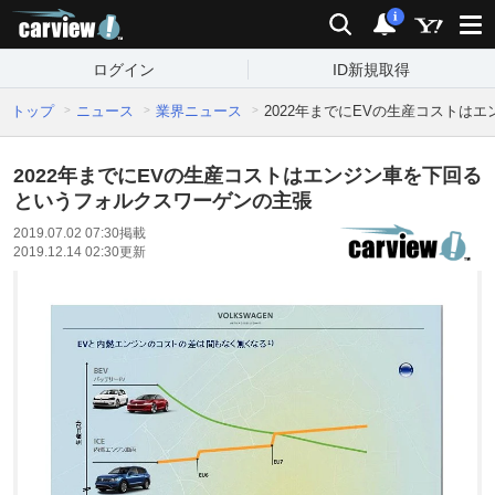
carview!
検索
通知
i
ログイン
ID新規取得
トップ
ニュース
業界ニュース
2022年までにEVの生産コストは
2022年までにEVの生産コストはエンジン車を下回る
というフォルクスワーゲンの主張
2019.07.02 07:30
掲載
2019.12.14 02:30
更新