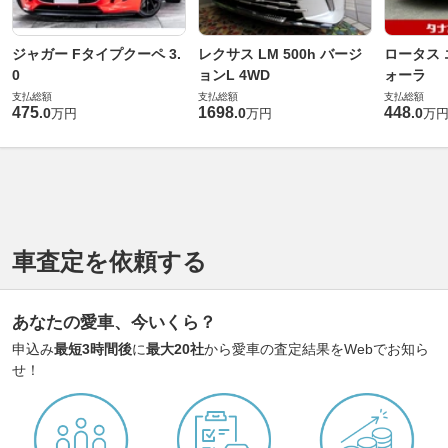
ジャガー Fタイプクーペ 3.
レクサス LM 500h バージ
ロータス 
0
ョンL 4WD
ォーラ
支払総額
支払総額
支払総額
475
1698
448
.
0
.
0
.
0
万円
万円
万
車査定を依頼する
あなたの愛車、今いくら？
申込み
最短3時間後
に
最大20社
から愛車の査定結果をWebでお知ら
せ！