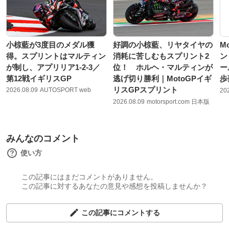
小椋藍が3度目のメダル獲
好調の小椋藍、リヤタイヤの
M
得。スプリントはマルティン
消耗に苦しむもスプリント2
ン
が制し、アプリリア1-2-3／
位！ ホルヘ・マルティンが
ー
第12戦イギリスGP
逃げ切り勝利｜MotoGPイギ
歩
リスGPスプリント
2026.08.09
AUTOSPORT web
20
2026.08.09
motorsport.com 日本版
みんなのコメント
使い方
この記事にはまだコメントがありません。
この記事に対するあなたの意見や感想を投稿しませんか？
この記事にコメントする