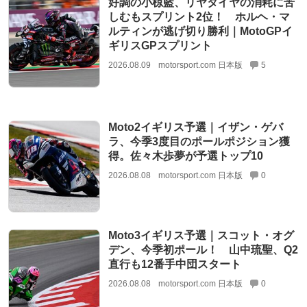
好調の小椋藍、リヤタイヤの消耗に苦
しむもスプリント2位！ ホルヘ・マ
ルティンが逃げ切り勝利｜MotoGPイ
ギリスGPスプリント
2026.08.09
motorsport.com 日本版
5
Moto2イギリス予選｜イザン・ゲバ
ラ、今季3度目のポールポジション獲
得。佐々木歩夢が予選トップ10
2026.08.08
motorsport.com 日本版
0
Moto3イギリス予選｜スコット・オグ
デン、今季初ポール！ 山中琉聖、Q2
直行も12番手中団スタート
2026.08.08
motorsport.com 日本版
0