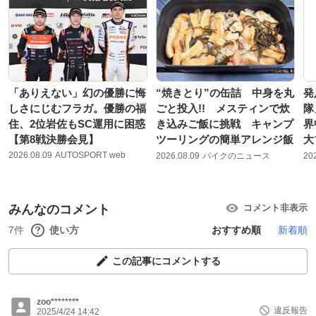
「ありえない」幻の優勝に悔
“焼きとり”の缶詰 中身を丸
発
しさにじむフラガ。優勝の福
ごと投入!! メスティンで炊
隊
住、2位岩佐もSC運用に困惑
き込みご飯に挑戦 キャンプ
界
【第8戦決勝会見】
ツーリングの簡単アレンジ飯
大
2026.08.09
AUTOSPORT web
2026.08.09
バイクのニュース
20
みんなのコメント
コメント非表示
7件
使い方
おすすめ順
新着順
この記事にコメントする
zoo********
違反報告
2025/4/24 14:42