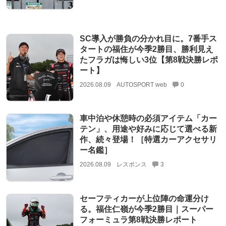
SC導入が勝負の分かれ目に。7番手ス
タートの福住が今季2勝目、勝利見え
たフラガは悔しい3位【第8戦決勝レポ
ート】
2026.08.09
AUTOSPORT web
0
車中泊や休憩時の必須アイテム「カー
テン」、用途や好みに応じて選べる新
作、続々登場！［特選カーアクセサリ
ー名鑑］
2026.08.09
レスポンス
3
セーフティカーが上位陣の命運分け
る。福住仁嶺が今季2勝目｜スーパー
フォーミュラ第8戦決勝レポート