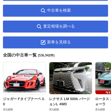
中古車を検索
査定相場を調べる
新車を見積る
全国の中古車一覧
(536,942件)
ジャガー Fタイプクーペ 3.
レクサス LM 500h バージ
ロータス 
0
ョンL 4WD
ォーラ
支払総額
支払総額
支払総額