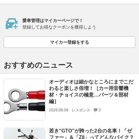
愛車管理はマイカーページで！
登録してお得なクーポンを獲得しよう
マイカー登録をする
おすすめのニュース
オーディオは細かなところにまでこだ
わると楽しさ倍増！［カー用音響機
材・チョイスの極意…パーツ＆部材
編］
2026.08.09
レスポンス
2
若き“GTO”が跨った2台の名車！「ゼ
ファー」＆「ZII」ってどんなバイク？