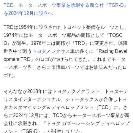
TCD、モータースポーツ事業を承継する新会社『TGR-D』
を2024年12月に設立へ
TRDは1954年に設立されたトヨペット整備をルーツとし、
1974年にはモータースポーツ部品の商標として『TOSC
O』が誕生。1976年には商標が『TRD』に変更され、以降
世界中で戦う
トヨタ
／
レクサス
車の多くに『Racing Devel
opment TRD』のロゴがつけられてきた。これまでモータ
ースポーツ界、さらに市販車パーツではお馴染みだったロ
ゴだ。
そんななか2018年にはトヨタテクノクラフト、トヨタモデ
リスタインターナショナル、ジェータックスが合併しトヨ
タカスタマイジング＆ディベロップメント（TCD）に。さ
らに2024年12月には、TCDからモータースポーツ事業が新
会社に承継され、『トヨタ ガズーレーシング ディベロップ
メント（TGR-D）』が誕生していた。