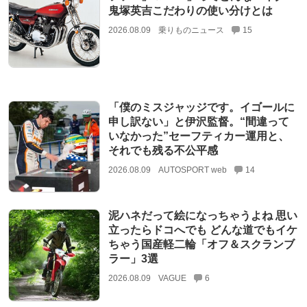
鬼塚英吉こだわりの使い分けとは
2026.08.09
乗りものニュース
15
「僕のミスジャッジです。イゴールに
申し訳ない」と伊沢監督。“間違って
いなかった”セーフティカー運用と、
それでも残る不公平感
2026.08.09
AUTOSPORT web
14
泥ハネだって絵になっちゃうよね 思い
立ったらドコへでも どんな道でもイケ
ちゃう国産軽二輪「オフ＆スクランブ
ラー」3選
2026.08.09
VAGUE
6