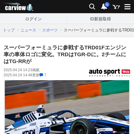
carview!
検索
通知
i
ログイン
ID新規取得
トップ
ニュース
スポーツ
スーパーフォーミュラに参戦するTRD01
スーパーフォーミュラに参戦するTRD01Fエンジン
車の車体ロゴに変化。TRDはTGR-Dに。2チームに
はTG-RRが
2025.04.24 14:23
掲載
2025.04.24 14:48
更新
7