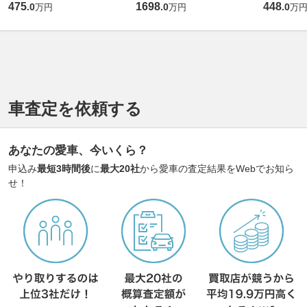
475
1698
448
.
0
.
0
.
0
万円
万円
万
車査定を依頼する
あなたの愛車、今いくら？
申込み
最短3時間後
に
最大20社
から愛車の査定結果をWebでお知ら
せ！