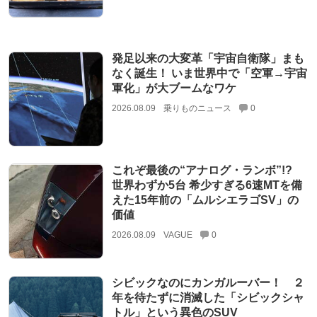
発足以来の大変革「宇宙自衛隊」まも
なく誕生！ いま世界中で「空軍→宇宙
軍化」が大ブームなワケ
2026.08.09
乗りものニュース
0
これぞ最後の“アナログ・ランボ”!?
世界わずか5台 希少すぎる6速MTを備
えた15年前の「ムルシエラゴSV」の
価値
2026.08.09
VAGUE
0
シビックなのにカンガルーバー！ ２
年を待たずに消滅した「シビックシャ
トル」という異色のSUV