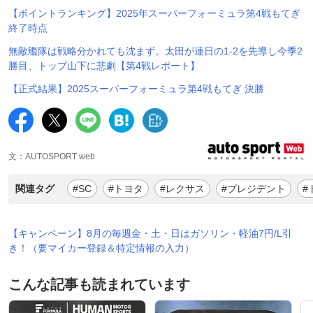
【ポイントランキング】2025年スーパーフォーミュラ第4戦もてぎ
終了時点
無敵艦隊は戦略分かれても沈まず。太田が連日の1-2を先導し今季2
勝目、トップ山下に悲劇【第4戦レポート】
【正式結果】2025スーパーフォーミュラ第4戦もてぎ 決勝
文：AUTOSPORT web
関連タグ
#SC
#トヨタ
#レクサス
#プレジデント
#
【キャンペーン】8月の毎週金・土・日はガソリン・軽油7円/L引
き！（要マイカー登録＆特定情報の入力）
こんな記事も読まれています