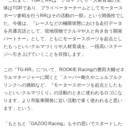
「これまで、TGRとRRは『クルマづくり・人材育成の主
体はTGRであり、プライベーターチームとしてモータース
ポーツ参戦を行うRRはその活動の一部』という関係性でし
た。今後は、『レースなどの極限状態における走行データ
を共通言語として、現地現物でクルマや人と向き合う開発
パートナー』として、ともにモータースポーツを起点とし
たもっといいクルマづくりや人材育成を、一段高いステー
ジへ引き上げていくことを目指します」
この『TG-RR』について、ROOKIE Racingの豊田大輔ゼネ
ラルマネージャーに聞くと「スーパー耐久やニュルブルク
リンクへの挑戦など、『モータースポーツを起点としたも
っといいクルマづくり』の活動のときに使われるロゴにな
ります。より市販車開発に近い活動で多く使われると思い
ます」という。
「もともと『GAZOO Racing』もその思いでスタートした