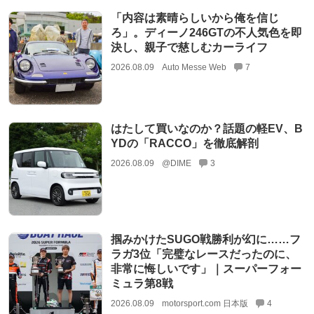
「内容は素晴らしいから俺を信じ
ろ」。ディーノ246GTの不人気色を即
決し、親子で慈しむカーライフ
2026.08.09
Auto Messe Web
7
はたして買いなのか？話題の軽EV、B
YDの「RACCO」を徹底解剖
2026.08.09
@DIME
3
掴みかけたSUGO戦勝利が幻に……フ
ラガ3位「完璧なレースだったのに、
非常に悔しいです」｜スーパーフォー
ミュラ第8戦
2026.08.09
motorsport.com 日本版
4