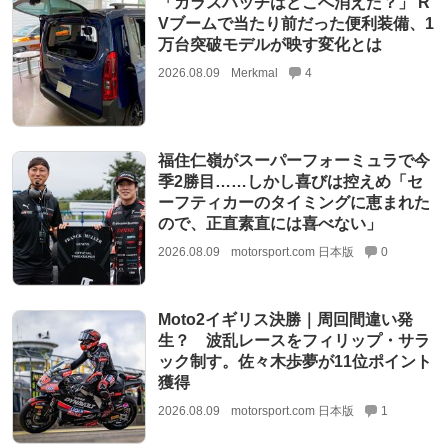
「ガラスハッチはどこへ消えた？」 R
Vブームで当たり前だった便利装備、1
万台突破モデルが映す変化とは
2026.08.09
Merkmal
4
福住仁嶺がスーパーフォーミュラで今
季2勝目……しかし喜びは控えめ「セ
ーフティカーのタイミングに恵まれた
ので、正直素直には喜べない」
2026.08.09
motorsport.com 日本版
0
Moto2イギリス決勝｜周回間違い発
生？ 波乱レースをフィリップ・サラ
ック制す。佐々木歩夢が11位ポイント
獲得
2026.08.09
motorsport.com 日本版
1