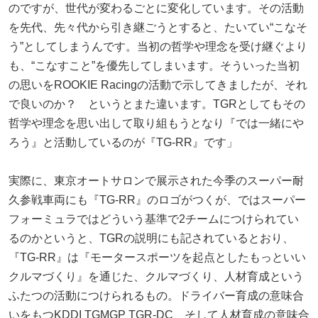
のですが、世代が変わるごとに変化しています。その活動
を先代、先々代から引き継ごうとすると、たいてい“こなそ
う”としてしまうんです。当初の哲学や理念を受け継ぐより
も、“こなすこと”を優先してしまいます。そういった当初
の思いをROOKIE Racingの活動で示してきましたが、それ
で良いのか？ というとまた違います。TGRとしてもその
哲学や理念を思い出して取り組もうとなり『では一緒にや
ろう』と活動しているのが『TG-RR』です」
実際に、東京オートサロンで展示された今季のスーパー耐
久参戦車両にも『TG-RR』のロゴがつくが、ではスーパー
フォーミュラではどういう基準で2チームにつけられてい
るのかというと、TGRの説明にも記されているとおり、
『TG-RR』は『モータースポーツを起点としたもっといい
クルマづくり』を通じた、クルマづくり、人材育成という
ふたつの活動につけられるもの。ドライバー育成の意味合
いをもつKDDI TGMGP TGR-DC、そして人材育成の意味合