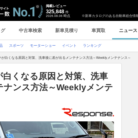
掲載レビュー
325,848
件
時点
※新車カタログのある自動車総合情報
2026.08.06
ログ
中古車検索
新車見積り
車買取
ニュース
品
スポーツ
モーターショー
イベント
ランキング
が白くなる原因と対策、洗車後に差が出るメンテナンス方法～Weeklyメンテナンス～
が白くなる原因と対策、洗車
ナンス方法～Weeklyメンテ