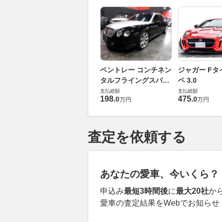
ベントレー コンチネン
ジャガー Fタ
タルフライングスパー
ペ 3.0
6.0 4WD
支払総額
支払総額
198
.
475
.
0
0
万円
万円
査定を依頼する
あなたの愛車、今いくら？
申込み
最短3時間後
に
最大20社
か
愛車の査定結果をWebでお知らせ