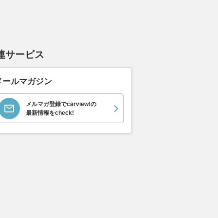
連サービス
イス ゴース
ホンダ NSX 3.0
日産 エルグランド 3.5
日産 
スロイス ゴ
VIP パワーシートパッ
ック 
支払総額
メールマガジン
898
.
0
万円
世代 / RR4)
ケージ
支払総額
支払総額
684
.
220
.
0
0
万円
メルマガ登録でcarview!の
最新情報をcheck!