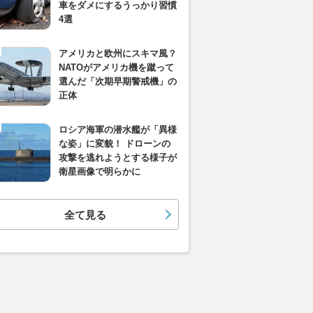
車をダメにするうっかり習慣
4選
アメリカと欧州にスキマ風？
NATOがアメリカ機を蹴って
選んだ「次期早期警戒機」の
正体
ロシア海軍の潜水艦が「異様
な姿」に変貌！ ドローンの
攻撃を逃れようとする様子が
衛星画像で明らかに
全て見る