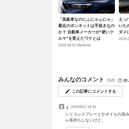
「高級車なのにふにゃふにゃ」
えっ
最近のボンネットは手抜きなの
いた
か？ 自動車メーカーが“硬いク
ダメ
ルマ”を変えたワケとは
2026.
2026.08.02
Merkmal
みんなのコメント
25件
使
この記事にコメントする
y
2026/6/11 18:50
シリコンスプレーとかオイルの染
ら長持ちしないけど。