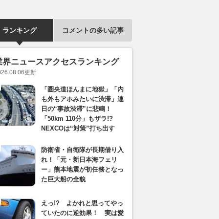
ランキング
コメントの多い記事
業界ニュースアクセスランキング
026.08.06
更新
「圏央道ほんまに地獄」「内
も外もアホみたいに渋滞」連
日の“事故渋滞”に悲鳴！
「50km 110分」もザラ!?
NEXCOは“対策”打ち出す
防衛省・自衛隊が長期借り入
れ！「元・新日本海フェリ
ー」熊本地震が初任務となっ
た巨大船の全貌
えっ!? よかれと思ってやっ
ていたのに逆効果！ 実は愛