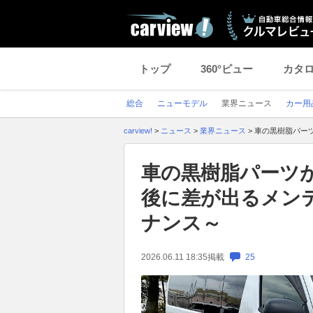
トップ
360°ビュー
カタ
総合
ニューモデル
業界ニュース
カー用
carview!
>
ニュース
>
業界ニュース
>
車の黒樹脂パーツ
車の黒樹脂パーツ
後に差が出るメンテ
ナンス～
2026.06.11 18:35
掲載
25