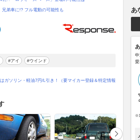
あ
兄弟車に!? フル電動の可能性も
申
ラ
#アイ
#ウインド
愛
はガソリン・軽油7円/L引き！（要マイカー登録＆特定情報
す
※