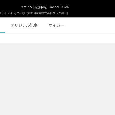
ログイン
[
新規取得
]
Yahoo! JAPAN
サイト5社との比較（2026年2月株式会社プラグ調べ）
オリジナル記事
マイカー