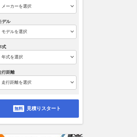
ンバン90を積んでキャ
大人気トヨタ車「完成度がスゴ
昔は正解でも今
モデル
少なジムニー1000
イ…」釣り竿、スキー板、ゴル
車を傷める「
ップが叶える極上の時
フバッグ、なんでもオッケー。
選
災害時の避難シェルターとして
2026.07.31
ベス
年式
も十二分に機能する、無敵の相
Auto Messe Web
棒。
2026.08.04
月刊自家用車WEB
走行距離
見積りスタート