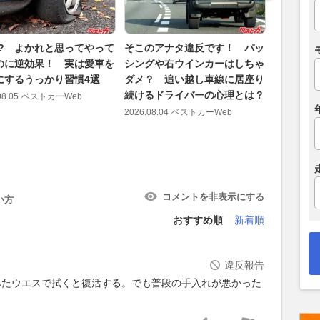
!? よかれと思ってやって
そこのアナタ違反です！ パッ
荷台にバ
のに逆効果！ 実は愛車を
シングや右ウインカーはしちゃ
ンプへ。希
にするうっかり習慣4選
ダメ？ 追い越し車線に居座り
ピックア
続けるドライバーの心理とは？
間
08.05
ベストカーWeb
2026.08.04
ベストカーWeb
2026.08.05
コメントを非表示にする
い方
おすすめ順
新着順
違反報告
みたウエスで拭くと復活する。でも普段の手入れが悪かった