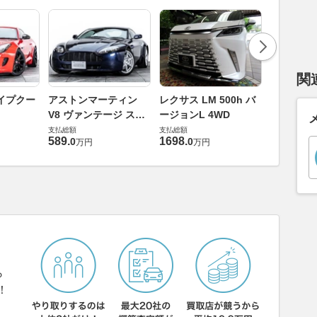
関
ロールスロ
イプクー
アストンマーティン
レクサス LM 500h バ
ト ロール
V8 ヴァンテージ スポ
ージョンL 4WD
ースト(第1
支払総額
ーツシフト
支払総額
支払総額
905
.
1
万円
589
.
1698
.
0
0
万円
万円
ら
！