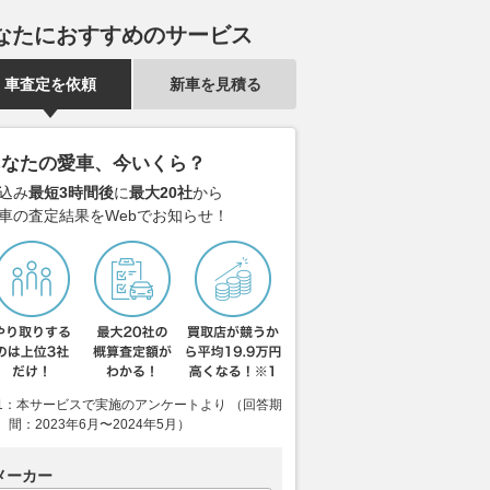
なたにおすすめのサービス
車査定を依頼
新車を見積る
あなたの愛車、今いくら？
込み
最短3時間後
に
最大20社
から
車の査定結果をWebでお知らせ！
1：本サービスで実施のアンケートより （回答期
間：2023年6月〜2024年5月）
メーカー