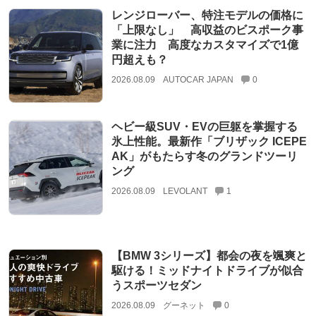
レンジローバー、特注モデルの価格に
「上限なし」 高収益のビスポーク事
業に注力 高度なカスタマイズで1億
円超えも？
2026.08.09
AUTOCAR JAPAN
0
ヘビー級SUV・EVの巨躯を掌握する
氷上性能。最新作「ブリザック ICEPE
AK」がもたらす冬のグランドツーリ
ング
2026.08.09
LEVOLANT
1
【BMW 3シリーズ】都会の夜を颯爽と
駆ける！ミッドナイトドライブが似合
うスポーツセダン
2026.08.09
グーネット
0