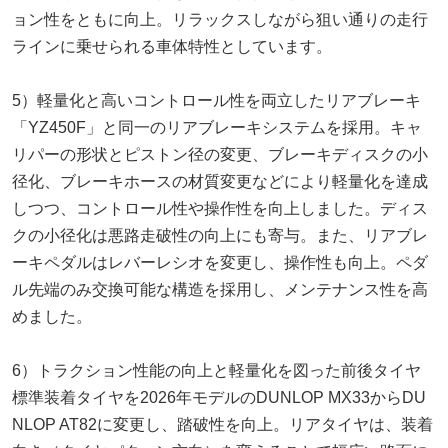
ョン性をともに向上。リラックスしながら狙い通りの走行
ラインに乗せられる車体特性としています。
5）軽量化と高いコントロール性を両立したリアブレーキ
「YZ450F」と同一のリアブレーキシステムを採用。キャ
リパーの形状とピストン径の変更、ブレーキディスクの小
径化、ブレーキホースの材質変更などにより軽量化を達成
しつつ、コントロール性や操作性を向上しました。ディス
クの小径化は悪路走破性の向上にも寄与。また、リアブレ
ーキペダルはレバーレシオを変更し、操作性も向上。ペダ
ル先端のみ交換可能な構造を採用し、メンテナンス性を高
めました。
6）トラクション性能の向上と軽量化を図った前後タイヤ
標準装着タイヤを2026年モデルのDUNLOP MX33からDU
NLOP AT82に変更し、踏破性を向上。リアタイヤは、装着