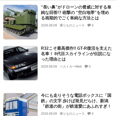
“長い鼻”がドローンの脅威に対する単
純な回答!? 砲撃の “空白地帯”を埋め
る画期的でごく単純な方法とは
2026.08.09
乗りものニュース
0
R32こそ最高傑作!! GT-R復活を支えた
名車！ 8代目スカイラインが伝説にな
った理由とは
2026.08.09
ベストカーWeb
0
今にも走りそうな電話ボックスに「国
鉄」の文字 歩けば発見だらけ、新潟
「鉄道の街」が鉄道愛にあふれすぎ！
2026.08.09
乗りものニュース
0