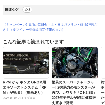
関連タグ
#X3
【キャンペーン】8月の毎週金・土・日はガソリン・軽油7円/L引
き！（要マイカー登録＆特定情報の入力）
こんな記事も読まれています
RPM から ホンダ GROM用
驚異のスーパーチャージャ
約
エキゾーストシステム「RP
ー! 200馬力のモンスターが
ホ
M」が登場！（動画あり）
再び。カワサキ「Z H2 SE」
ー
2027年モデルが9/5に価格据
た
2026.08.06
バイクブロス
え置きで発売
ァ