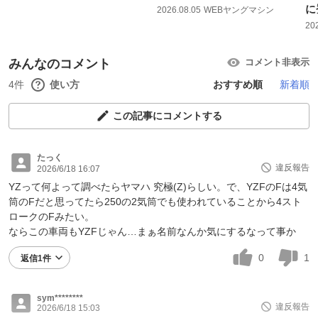
に
2026.08.05
WEBヤングマシン
20
みんなのコメント
コメント非表示
4件
使い方
おすすめ順
新着順
この記事にコメントする
たっく
違反報告
2026/6/18 16:07
YZって何よって調べたらヤマハ 究極(Z)らしい。で、YZFのFは4気
筒のFだと思ってたら250の2気筒でも使われていることから4スト
ロークのFみたい。
ならこの車両もYZFじゃん…まぁ名前なんか気にするなって事か
0
1
返信1件
sym********
違反報告
2026/6/18 15:03