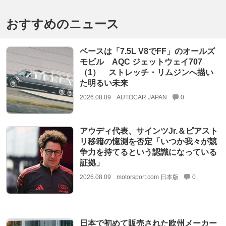
おすすめのニュース
ベースは「7.5L V8でFF」のオールズ
モビル AQC ジェットウェイ707
（1） ストレッチ・リムジンへ描い
た明るい未来
2026.08.09
AUTOCAR JAPAN
0
アウディ代表、サインツJr.＆ピアスト
リ移籍の憶測を否定「いつか我々が競
争力を持てるという認識になっている
証拠」
2026.08.09
motorsport.com 日本版
0
日本で初めて販売された欧州メーカー