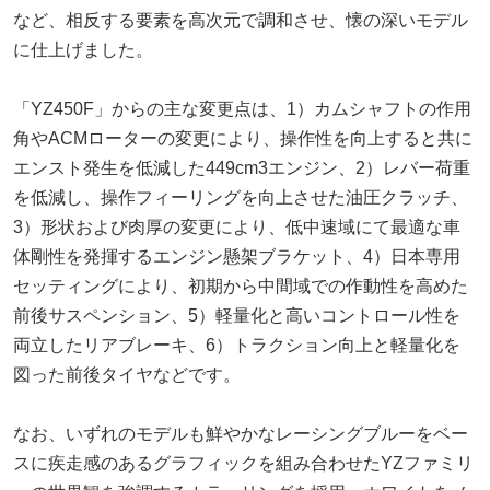
など、相反する要素を高次元で調和させ、懐の深いモデル
に仕上げました。
「YZ450F」からの主な変更点は、1）カムシャフトの作用
角やACMローターの変更により、操作性を向上すると共に
エンスト発生を低減した449cm3エンジン、2）レバー荷重
を低減し、操作フィーリングを向上させた油圧クラッチ、
3）形状および肉厚の変更により、低中速域にて最適な車
体剛性を発揮するエンジン懸架ブラケット、4）日本専用
セッティングにより、初期から中間域での作動性を高めた
前後サスペンション、5）軽量化と高いコントロール性を
両立したリアブレーキ、6）トラクション向上と軽量化を
図った前後タイヤなどです。
なお、いずれのモデルも鮮やかなレーシングブルーをベー
スに疾走感のあるグラフィックを組み合わせたYZファミリ