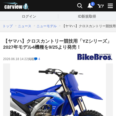
carview!
検索
通知
i
ログイン
ID新規取得
トップ
ニュース
ニューモデル
【ヤマハ】クロスカントリー競技用「Y
【ヤマハ】クロスカントリー競技用「YZシリーズ」
2027年モデル4機種を9/25より発売！
2026.06.18 14:22
掲載
4