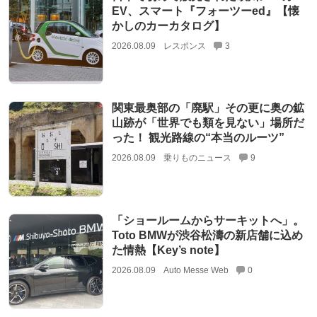
EV、スマート『フォーツーed』【懐
かしのカーカタログ】
2026.08.09
レスポンス
3
関東最奥部の「廃駅」その更に奥の鉱
山跡が「世界でも類を見ない」場所だ
った！ 観光路線の“本当のルーツ”
2026.08.09
乗りものニュース
9
「ショールームからサーキットへ」。
Toto BMWが渋谷松濤の新店舗に込め
た情熱【Key’s note】
2026.08.09
Auto Messe Web
0