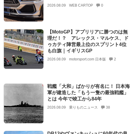
2026.08.09
WEB CARTOP
0
【MotoGP】アプリリアに勝つのは無
理だ！？ アレックス・マルケス、ド
ゥカティ陣営最上位のスプリント4位
も白旗｜イギリスGP
2026.08.09
motorsport.com 日本版
2
戦艦「大和」ばかりが有名に！ 日本海
軍が建造した「もう一隻の最強戦艦」
とは 今年で竣工から84年
2026.08.09
乗りものニュース
38
DB12やヴァンキッシュに60年代の息