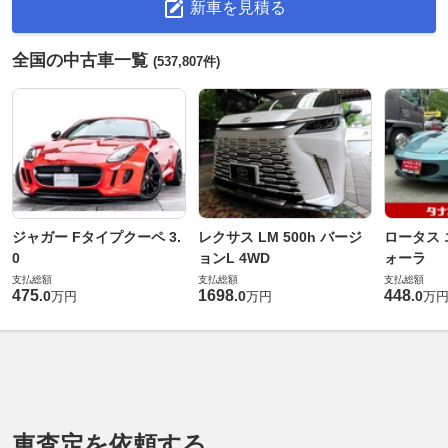
新車を見積る
全国の中古車一覧
(537,807件)
ジャガー Fタイプクーペ 3.
レクサス LM 500h バージ
ロータス 
0
ョンL 4WD
ォーラ
支払総額
支払総額
支払総額
475
1698
448
.
0
.
0
.
0
万円
万円
万
車査定を依頼する