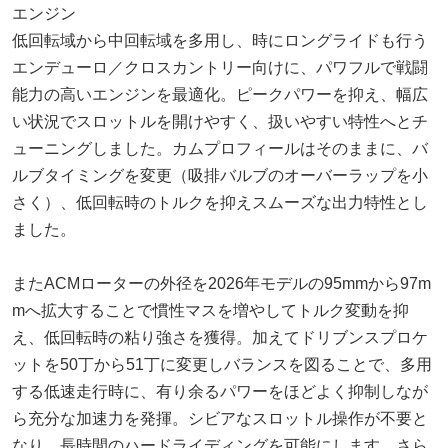
エンジン
低回転域から中回転域を多用し、時にロングライドも行う
エンデューロ／クロスカントリー向けに、パワフルで戦闘
能力の高いエンジンを最適化。ピークパワーを抑え、幅広
い状況でスロットルを開けやすく、扱いやすい特性へとチ
ューニングしました。カムプロフィールはそのままに、バ
ルブタイミングを変更（吸排バルブのオーバーラップを小
さく）、低回転時のトルクを抑えスムーズな出力特性とし
ました。
またACMローターの外径を2026年モデルの95mmから97m
mへ拡大することで慣性マスを増やしてトルク変動を抑
え、低回転時の粘り強さを獲得。加えてドリブンスプロケ
ットを50丁から51丁に変更しバランスを図ることで、多用
する低速走行時に、有り余るパワーをほどよく抑制しなが
ら充分な加速力を発揮。シビアなスロットル操作が不要と
なり、長時間のハードライディングを可能にします。さら