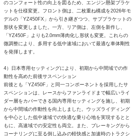
のコンフォート性の向上を図るため、エンジン懸架ブラケ
ットを仕様変更。フロント側は、二枚重ね構成を2026年モ
デルの「YZ450FX」から引き継ぎつつ、サブブラケットの
形状を変更しました。一方、リア側は、左側を新作し、
「YZ450F」よりも2.0mm薄肉化し形状も変更。これらの
微調整により、多用する低中速域において最適な車体剛性
を発揮します。
4）日本専用セッティングにより、初期から中間域での作
動性を高めた前後サスペンション
前後とも「YZ450F」と同一コンポーネントを採用したサ
スペンションは、レースからファンライドまで幅広いライ
ダー層をカバーできる国内専用セッティングを施し、初期
から中間域の作動性を向上しました。ウッズライディング
を中心とした低中速域での快適な乗り心地を実現するとと
もに、高速域での安定性も両立。また、ブレーキングから
コーナリングに至る倒し込みの軽快感と加速時のトラクシ