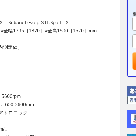
ru Levorg STI Sport EX
全幅1795［1820］×全高1500［1570］mm
社内測定値）
5600rpm
600-3600rpm
アトロニック）
m/L