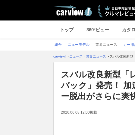
トップ
360°ビュー
カタ
総合
ニューモデル
業界ニュース
カー用
carview!
>
ニュース
>
業界ニュース
>
スバル改良新型
スバル改良新型「
バック」発売！ 
ー脱出がさらに爽
2026.06.08 12:00
掲載