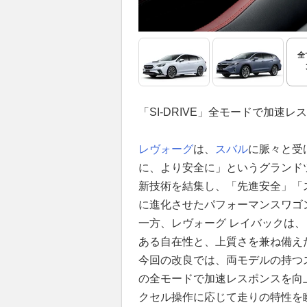
全
「SI-DRIVE」全モードで加速
レヴォーグ
は、
スバル
に脈々と受
に、より安全に」というグランド
新技術を結集し、「先進安全」「
に進化させたパフォーマンスワゴ
一方、レヴォーグ レイバックは
ある自在性と、上質さを兼ね備え
今回の改良では、両モデルの持つス
の全モードで加速レスポンスを向
クセル操作に応じて走りの特性を