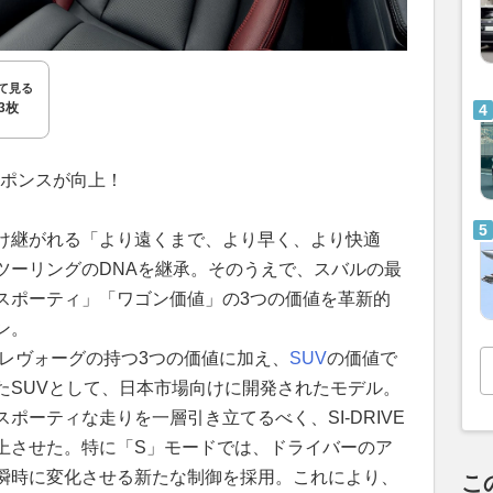
て見る
3枚
レスポンスが向上！
け継がれる「より遠くまで、より早く、より快適
ツーリングのDNAを継承。そのうえで、スバルの最
スポーティ」「ワゴン価値」の3つの価値を革新的
ン。
、レヴォーグの持つ3つの価値に加え、
SUV
の価値で
たSUVとして、日本市場向けに開発されたモデル。
ポーティな走りを一層引き立てるべく、SI-DRIVE
上させた。特に「S」モードでは、ドライバーのア
瞬時に変化させる新たな制御を採用。これにより、
こ