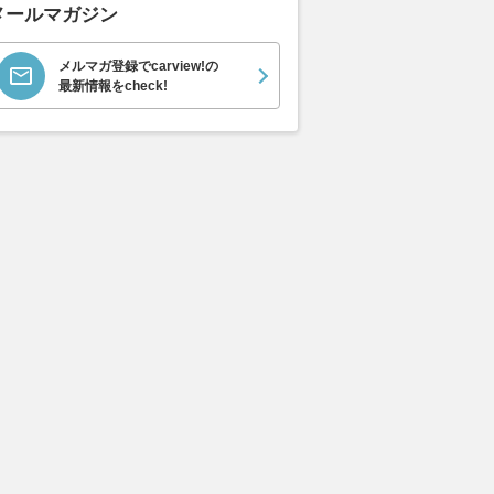
メールマガジン
メルマガ登録でcarview!の
最新情報をcheck!