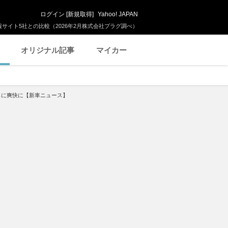
ログイン
[
新規取得
]
Yahoo! JAPAN
サイト5社との比較（2026年2月株式会社プラグ調べ）
オリジナル記事
マイカー
らに爽快に【新車ニュース】