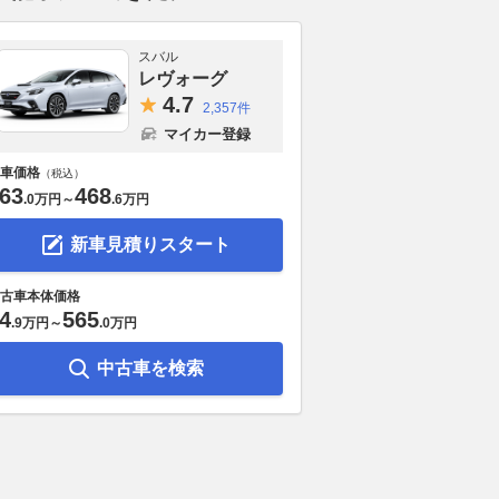
スバル
レヴォーグ
4.
7
2,357件
マイカー登録
車価格
（税込）
63
468
.
0万円
～
.
6万円
新車見積りスタート
古車本体価格
4
565
.
9万円
～
.
0万円
中古車を検索