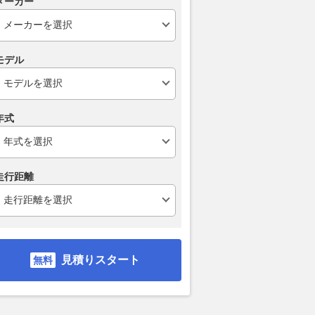
メーカー
モデル
年式
走行距離
見積りスタート