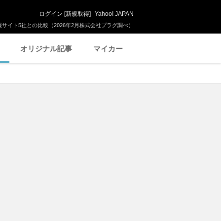
ログイン
[
新規取得
]
Yahoo! JAPAN
サイト5社との比較（2026年2月株式会社プラグ調べ）
オリジナル記事
マイカー