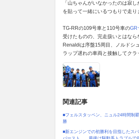
「山ちゃんがいなかったのは寂し
を貼って一緒にいるつもりで走り
TG-RRの109号車と110号車の
GR
受けたものの、完走扱いとはならなかっ
Renaldiは序盤15周目、ノル
ラップ遅れの車両と接触してクラ
関連記事
■フェルスタッペン、ニュル24時間制
勝
■新エンジンでの初勝利を目指したスバ
バースト……最後は駆動系トラブルで