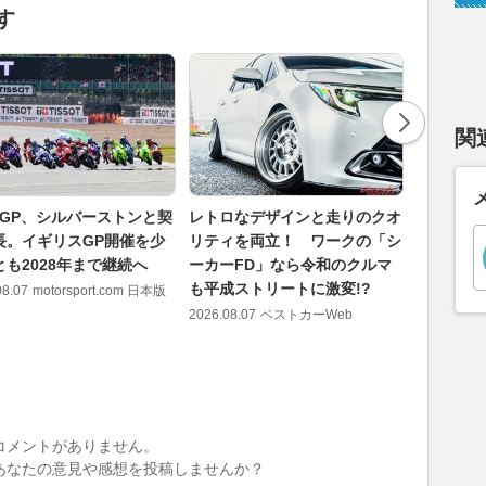
す
関
toGP、シルバーストンと契
レトロなデザインと走りのクオ
陸上兵器
長。イギリスGP開催を少
リティを両立！ ワークの「シ
参入!? 
とも2028年まで継続へ
ーカーFD」なら令和のクルマ
フリゲー
も平成ストリートに激変!?
アピール
08.07
motorsport.com 日本版
2026.08.07
ベストカーWeb
2026.08.07
コメントがありません。
あなたの意見や感想を投稿しませんか？