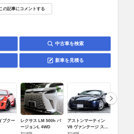
この記事にコメントする
中古車を検索
新車を見積る
ロータス 
イプクー
レクサス LM 500h バ
アストンマーティン
エヴォー
ージョンL 4WD
V8 ヴァンテージ スポ
支払総額
ーツシフト
支払総額
支払総額