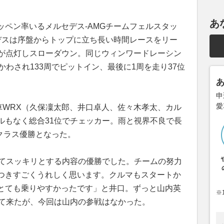
あ
ッペン率いるメルセデス-AMGチームフェルスタッ
デスは序盤からトップに立ち長い時間レースをリー
灯が点灯しスローダウン。同じウィンワードレーシン
かわされ133周でピットイン、最後に1周を走り37位
申
愛
号車WRX（久保凜太郎、井口卓人、佐々木孝太、カル
ルもなく総合31位でチェッカー。雨と視界不良で長
のクラス優勝となった。
ってスッキリとする内容の優勝でした。チームの努力
つきすごくうれしく思います。クルマもスタートか
とても乗りやすかったです」と井口。ずっと山内英
※
して来たが、今回は山内の参戦はなかった。