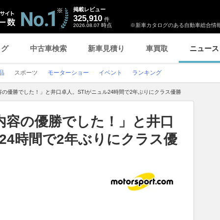
掲載レビュー
325,910
件
時点
※新車カタログのある自動車総合情報
2026.08.07
ログ
中古車検索
新車見積り
車買取
ニュース
品
スポーツ
モーターショー
イベント
ランキング
の優勝でした！」と井口卓人。STIがニュル24時間で2年ぶりにクラス優勝
内容の優勝でした！」と井口
ル24時間で2年ぶりにクラス優