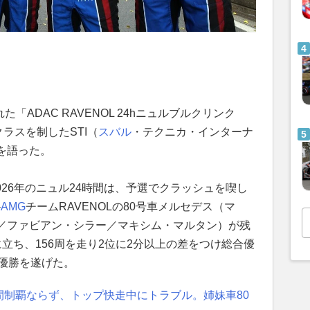
た「ADAC RAVENOL 24hニュルブルクリンク
クラスを制したSTI（
スバル
・テクニカ・インターナ
を語った。
2026年のニュル24時間は、予選でクラッシュを喫し
-
AMG
チームRAVENOLの80号車メルセデス（マ
／ファビアン・シラー／マキシム・マルタン）が残
立ち、156周を走り2位に2分以上の差をつけ総合優
の優勝を遂げた。
間制覇ならず、トップ快走中にトラブル。姉妹車80