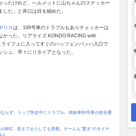
かったけれど、ヘルメットに山ちゃんのステッカー
ました」と井口は目を細めた。
ヤリス
は、109号車のトラブルもありチェッカーは
た。リアライズ KONDO RACING with
ドシュライフェに入ってすぐのハッツェンバッハ入口で
ッシュ。早々にリタイアとなった。
覇ならず、トップ快走中にトラブル。姉妹車80号車が総合優
ルBRZ、富士でまたしても受難。チームも“驚き”のタイヤ
停止