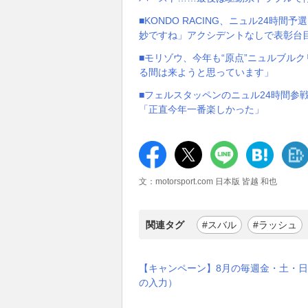
■KONDO RACING、ニュル24
妙ですね」アクシデントなしで表彰台
■モリゾウ、今年も“原点”ニュルブル
る間は来ようと思っています」
■フェルスタッペンのニュル24時間参
「正直今年一番楽しかった」
文：motorsport.com 日本版 皆越 和也
関連タグ
#スバル
#ラッシュ
【キャンペーン】8月の毎週金・土・日
の入力）