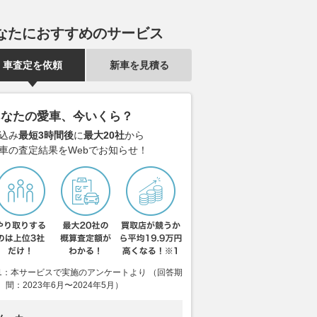
なたにおすすめのサービス
車査定を依頼
新車を見積る
あなたの愛車、今いくら？
込み
最短3時間後
に
最大20社
から
車の査定結果をWebでお知らせ！
1：本サービスで実施のアンケートより （回答期
間：2023年6月〜2024年5月）