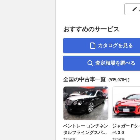
おすすめのサービス
カタログを見る
査定相場を調べる
全国の中古車一覧
(535,078件)
ベントレー コンチネン
ジャガー Fタ
タルフライングスパー
ペ 3.0
6.0 4WD
支払総額
支払総額