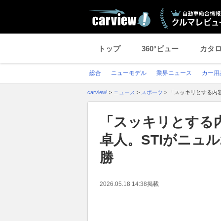
トップ
360°ビュー
カタ
総合
ニューモデル
業界ニュース
カー用
carview!
>
ニュース
>
スポーツ
>
「スッキリとする内容
「スッキリとする
卓人。STIがニュ
勝
2026.05.18 14:38
掲載