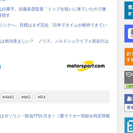
時間予選は5番手。近藤真彦監督「トップを狙いに来ていたので微
目指す
クリンクへ。目標はまず完走「日本でタイムが維持できてい
戦は相当羨ましい？ ノリス、ノルドシュライフェ初走行は
#AMG
#MG
#RX
はガソリン・軽油7円/L引き！（要マイカー登録＆特定情報