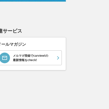
連サービス
メールマガジン
メーカーが艦艇に本格
アウディ新型「A6スポーツバ
まもなくお盆
重火力な「次世代万能
ック e-tron」で東京から京都
路「渋滞」の
メルマガ登録でcarview!の
ト」を考案！ 北米に
へ 往復1000km級ロングランで
最大予想は45
最新情報をcheck!
開始
見えた最新EVの実力とは
避けるべき日
乗りものニュース
2026.08.07
くるまのニュース
2026.08.07
VAG