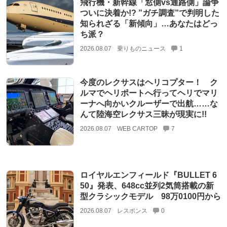
飛行機・新幹線「窓側vs通路側」論争
ついに決着か!? ”ガチ調査”で判明した
知られざる「新傾向」…あなたはどっ
ち派？
2026.08.07
乗りものニュース
1
今度のレクサスはヘリコプター！ ク
ルマでヘリポートへ行ってヘリでマリ
ーナへ向かいクルーザーで出航……な
んて陸海空レクサス三昧が現実に!!
2026.08.07
WEB CARTOP
7
ロイヤルエンフィールド『BULLET 6
50』発表、648cc並列2気筒搭載の新
型クラシックモデル 98万0100円から
2026.08.07
レスポンス
0