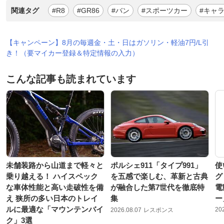
関連タグ
#R8
#GR86
#バン
#スポーツカー
#キャ
【キャンペーン】8月の毎週金・土・日はガソリン・軽油7円/L引
き！（要マイカー登録＆特定情報の入力）
こんな記事も読まれています
未舗装路から山道まで軽々と
ポルシェ911「タイプ991」
使
乗り越える！ ハイスペック
を五感で楽しむ、革新と古典
グ
な車体性能と高い走破性を備
が融合した第7世代を徹底特
電
え 狭所の多い日本のトレイ
集
ー
ルに最適な「マウンテンバイ
20
2026.08.07
レスポンス
ク」3選