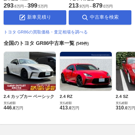
293
399
213
879
.
6万円
～
.
5万円
.
9万円
～
.
0万円
新車見積り
中古車を検索
トヨタ GR86の買取価格・査定相場を調べる
全国のトヨタ GR86中古車一覧
(549件)
2.4 カップカー ベーシック
2.4 RZ
2.4 SZ
支払総額
支払総額
支払総額
446
413
310
.
8
.
0
.
0
万円
万円
万