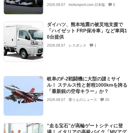
2026.08.07
motorsport.com 日本版
0
ダイハツ、熊本地震の被災地支援で
「ハイゼット FRP保冷車」など車両1
0台提供
2026.08.07
レスポンス
1
岐阜のF-2戦闘機に大型の謎ミサイ
ル！ ステルス性と射程1000kmを誇る
「最新鋭の空母キラー」か？
2026.08.07
乗りものニュース
20
“走る宝石”が高輪ゲートシティに登
場！ イタリアの高級バイク「MVアグ