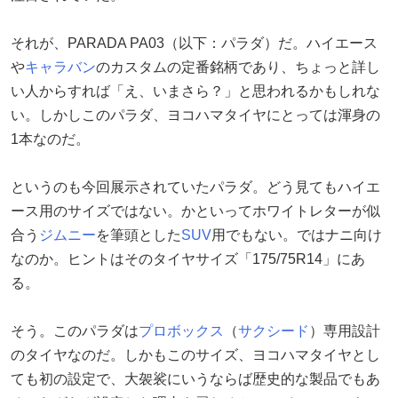
それが、PARADA PA03（以下：パラダ）だ。ハイエース
や
キャラバン
のカスタムの定番銘柄であり、ちょっと詳し
い人からすれば「え、いまさら？」と思われるかもしれな
い。しかしこのパラダ、ヨコハマタイヤにとっては渾身の
1本なのだ。
というのも今回展示されていたパラダ。どう見てもハイエ
ース用のサイズではない。かといってホワイトレターが似
合う
ジムニー
を筆頭とした
SUV
用でもない。ではナニ向け
なのか。ヒントはそのタイヤサイズ「175/75R14」にあ
る。
そう。このパラダは
プロボックス
（
サクシード
）専用設計
のタイヤなのだ。しかもこのサイズ、ヨコハマタイヤとし
ても初の設定で、大袈裟にいうならば歴史的な製品でもあ