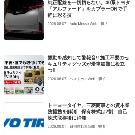
純正配線を一切切らない。40系トヨタ
「アルファード」をカプラーONで手
軽に彩る技
2026.08.07
Auto Messe Web
8
振動を感知して警報音!! 施工不要のセ
キュリティグッズが愛車盗難に役立
つ!!
2026.08.07
ベストカーWeb
0
トーヨータイヤ、三菱商事との資本業
務提携を解消 保有株式は2割 自己
株式取得後に消却
2026.08.07
日刊自動車新聞
0