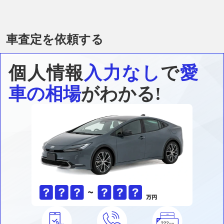
車査定を依頼する
個人情報
入力なし
で
愛
車の相場
がわかる!