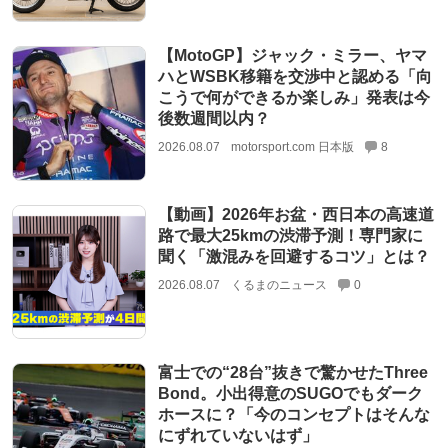
【MotoGP】ジャック・ミラー、ヤマ
ハとWSBK移籍を交渉中と認める「向
こうで何ができるか楽しみ」発表は今
後数週間以内？
2026.08.07
motorsport.com 日本版
8
【動画】2026年お盆・西日本の高速道
路で最大25kmの渋滞予測！専門家に
聞く「激混みを回避するコツ」とは？
2026.08.07
くるまのニュース
0
富士での“28台”抜きで驚かせたThree
Bond。小出得意のSUGOでもダーク
ホースに？「今のコンセプトはそんな
にずれていないはず」