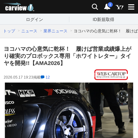
carview!
検索
通知
i
ログイン
ID新規取得
トップ
ニュース
業界ニュース
ヨコハマの心意気に乾杯！ 履けば営
ヨコハマの心意気に乾杯！ 履けば営業成績爆上が
り確実のプロボックス専用「ホワイトレター」タイ
ヤを開発!!【AMA2026】
2026.05.17 19:23
掲載
12