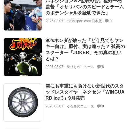
ルポジション＆2位表彰台。星野一樹
監督「オサリバンのスピードとチーム
のポテンシャルを証明できた」
2026.08.07
motorsport.com 日本版
0
90’sホンダが放った「どう見てもヤン
キー向け」原付、実は違った？ 孤高の
スクーター「JOKER」その真の狙い
とは？
2026.08.07
乗りものニュース
8
雪にも車重にも負けない新世代のスタ
ッドレスタイヤ ネクセン「WINGUA
RD ice 3」9月発売
2026.08.07
くるまのニュース
0