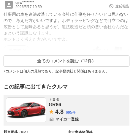
qsw********
違反報告
2026/5/17 19:59
仕事用の車を違法改造している会社に仕事を任せたいとは思わない
ので、考えた方がいいですよ。ボディラッピングなどで目立つのは
広告として意味あると思うが、違法改造だと頭の悪い会社なんだな
ぁという認識になります。
ホントよく考えた方がいいですよ。
13
17
返信3件
全てのコメントを読む（12件）
※コメントは個人の見解であり、記事提供社と関係はありません。
この記事に出てきたクルマ
トヨタ
GR86
4.
8
695件
マイカー登録
新車価格
中古車本体価格
（税込）