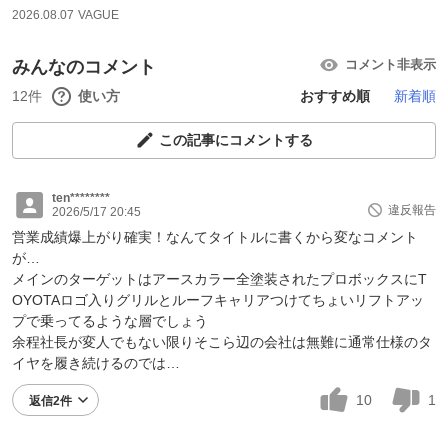
2026.08.07
VAGUE
みんなのコメント
コメント非表示
12件
使い方
おすすめ順
新着順
この記事にコメントする
ten********
違反報告
2026/5/17 20:45
営業成績爆上がり確実！なんてタイトルに書くから変なコメント
が…
メインのターゲットはアースカラー全塗装されたプロボックスにT
OYOTAロゴ入りグリルとルーフキャリアつけてちょいリフトアッ
プで乗ってるような層でしょう
余程社長が変人でもない限りそこら辺の会社は無難に通常仕様のタ
イヤを履き続けるのでは…
10
1
返信2件