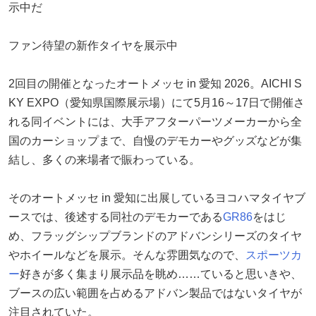
示中だ
ファン待望の新作タイヤを展示中
2回目の開催となったオートメッセ in 愛知 2026。AICHI S
KY EXPO（愛知県国際展示場）にて5月16～17日で開催さ
れる同イベントには、大手アフターパーツメーカーから全
国のカーショップまで、自慢のデモカーやグッズなどが集
結し、多くの来場者で賑わっている。
そのオートメッセ in 愛知に出展しているヨコハマタイヤブ
ースでは、後述する同社のデモカーである
GR86
をはじ
め、フラッグシップブランドのアドバンシリーズのタイヤ
やホイールなどを展示。そんな雰囲気なので、
スポーツカ
ー
好きが多く集まり展示品を眺め……ていると思いきや、
ブースの広い範囲を占めるアドバン製品ではないタイヤが
注目されていた。