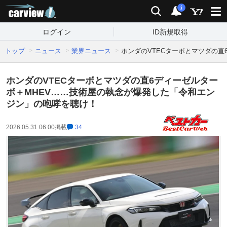
carview!
検索
通知
i
ログイン
ID新規取得
トップ
ニュース
業界ニュース
ホンダのVTECターボとマツダの
ホンダのVTECターボとマツダの直6ディーゼルター
ボ＋MHEV……技術屋の執念が爆発した「令和エン
ジン」の咆哮を聴け！
2026.05.31 06:00
掲載
34