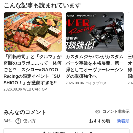
こんな記事も読まれています
「回転寿司」と「クルマ」が
カスタムジャパンがカスタム
三
奇跡のコラボ……って一体何
パーツ事業を本格展開、第一
オ
ごと!? スシロー×GAZOO
弾としてオーヴァーレーシン
得
Racingの限定イベント「SU
グの取扱強化へ
国
SHIGO！」が激熱すぎる!!
2026.08.06
バイクブロス
20
2026.08.06
WEB CARTOP
みんなのコメント
コメント非表示
34件
使い方
おすすめ順
新着順