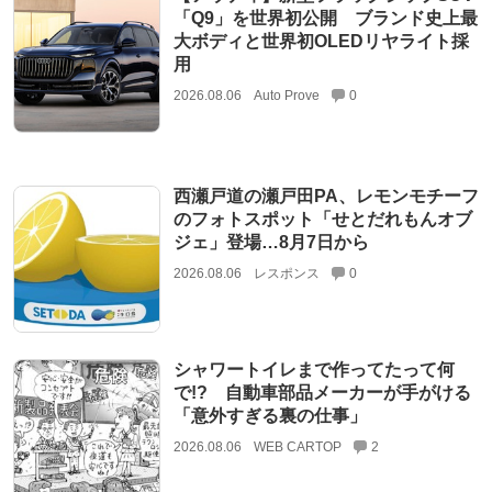
「Q9」を世界初公開 ブランド史上最
大ボディと世界初OLEDリヤライト採
用
2026.08.06
Auto Prove
0
西瀬戸道の瀬戸田PA、レモンモチーフ
のフォトスポット「せとだれもんオブ
ジェ」登場…8月7日から
2026.08.06
レスポンス
0
シャワートイレまで作ってたって何
で!? 自動車部品メーカーが手がける
「意外すぎる裏の仕事」
2026.08.06
WEB CARTOP
2