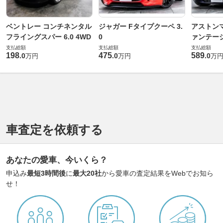
ベントレー コンチネンタル
ジャガー Fタイプクーペ 3.
アストンマ
フライングスパー 6.0 4WD
0
ァンテー
支払総額
支払総額
支払総額
198
475
589
.
0
.
0
.
0
万円
万円
万
車査定を依頼する
あなたの愛車、今いくら？
申込み
最短3時間後
に
最大20社
から愛車の査定結果をWebでお知ら
せ！