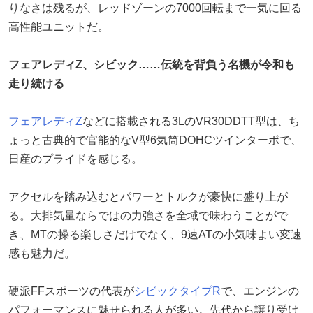
りなさは残るが、レッドゾーンの7000回転まで一気に回る
高性能ユニットだ。
フェアレディZ、シビック……伝統を背負う名機が令和も
走り続ける
フェアレディZ
などに搭載される3LのVR30DDTT型は、ち
ょっと古典的で官能的なV型6気筒DOHCツインターボで、
日産のプライドを感じる。
アクセルを踏み込むとパワーとトルクが豪快に盛り上が
る。大排気量ならではの力強さを全域で味わうことがで
き、MTの操る楽しさだけでなく、9速ATの小気味よい変速
感も魅力だ。
硬派FFスポーツの代表が
シビックタイプR
で、エンジンの
パフォーマンスに魅せられる人が多い。先代から譲り受け