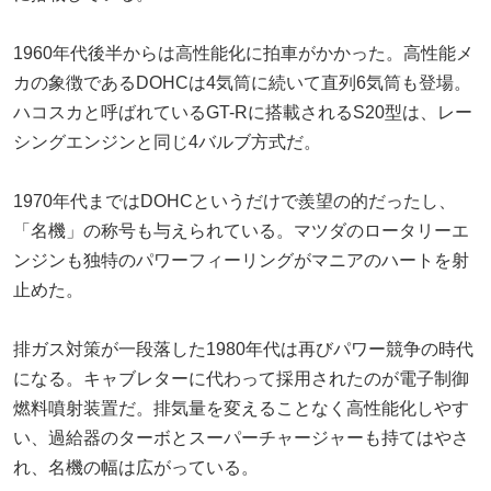
1960年代後半からは高性能化に拍車がかかった。高性能メ
カの象徴であるDOHCは4気筒に続いて直列6気筒も登場。
ハコスカと呼ばれているGT-Rに搭載されるS20型は、レー
シングエンジンと同じ4バルブ方式だ。
1970年代まではDOHCというだけで羨望の的だったし、
「名機」の称号も与えられている。マツダのロータリーエ
ンジンも独特のパワーフィーリングがマニアのハートを射
止めた。
排ガス対策が一段落した1980年代は再びパワー競争の時代
になる。キャブレターに代わって採用されたのが電子制御
燃料噴射装置だ。排気量を変えることなく高性能化しやす
い、過給器のターボとスーパーチャージャーも持てはやさ
れ、名機の幅は広がっている。