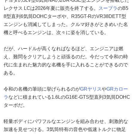
トヨタの5LV型8気筒NAの2UR-GSE型エンジンを搭載した
レクサス LCは2026年夏に販売を終了する。
スープラ
のB5
8型直列6気筒DOHCターボや、R35GT-RのVR38DETT型
エンジンも消滅してしまった。クルマ好きがときめいた名
機と呼べるエンジンは、次々に姿を消している。
だが、ハードルが高くなればなるほど、エンジニアは燃
え、難問をクリアしようと頑張るのだ。今だって令和の時
代に生まれた魅力的な名機を手に入れることができるので
ある。
令和の名機の筆頭に挙げられるのが
GRヤリス
や
GRカロー
ラ
などに積まれている1.6LのG16E-GTS型直列3気筒DOHC
ターボだ。
軽量ボディにパワフルなエンジンを組み合わせ、刺激的な
加速を見せつける。3気筒特有の音色や低速トルクに物足