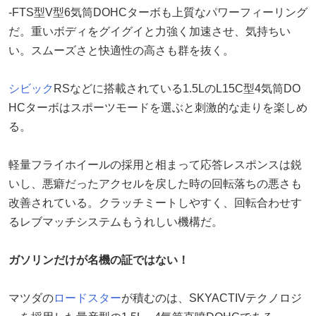
-FTS型V型6気筒DOHCターボも上質なパワーフィーリング
だ。重いボディをグイグイと力強く加速させ、気持ちい
い。スムーズさと快適性の高さも群を抜く。
シビック
RSなどに搭載されている1.5LのL15C型4気筒DO
HCターボはスポーツモードを選ぶと刺激的な走りを楽しめ
る。
軽量フライホイールの採用と相まって応答レスポンスは鋭
いし、悪癖だったアクセルを戻した時の回転落ちの悪さも
改善されている。クラッチミートしやすく、回転合わせす
るレブマッチシステムもうれしい機構だ。
ガソリンだけが名機の証ではない！
マツダの
ロードスター
が積むのは、SKYACTIVテクノロジ