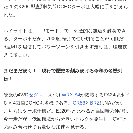
た2LのK20C型直列4気筒DOHCターボは大幅に手を加えら
れた。
ハイライトは「＋Rモード」で、刺激的な加速を満喫でき
る。ターボ車だが、7000回転まで使い切ることが可能だ。
6速MTを駆使してパワーゾーンを引き出す走りは、理屈抜
きに愉しい。
まだまだ続く！ 現行で歴史を刻み続ける令和の名機列
伝！
硬派の4WD
セダン
、スバル
WRX S4
が搭載するFA24型水平
対向4気筒DOHCも名機である。
GR86
と
BRZ
はNAだが、
こちらはターボ仕様だ。EJ20型と比べると高回転の伸びは
今一歩だが、低回転域から分厚いトルクを発生し、CVTと
の組み合わせでも豪快な加速を見せる。