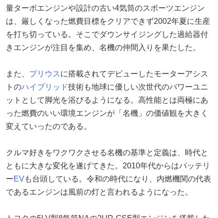
量ターボエンジンや設計の古い4気筒のスポーツエンジン
は、厳しくなった燃費目標をクリアできず2002年夏に生産
を打ち切っている。そこでダウンサイジングした過給器付
きエンジンが注目を集め、名機の仲間入りを果たした。
また、
プリウス
に搭載されてデビューしたモーターアシス
トの
ハイブリッド
技術も地球に優しい次世代のパワーユニ
ットとして脚光を浴びるようになる。高性能とは両極にあ
った燃費のいい環境エンジンが「名機」の価値観を大きく
変えていったのである。
クルマ好きをワクワクさせる名機の基準と定義は、時代と
ともに大きな変化を遂げてきた。2010年代からはバッテリ
ー
EV
も台頭している。令和の時代になり、内燃機関の代表
であるエンジンは風前の灯と言われるようになった。