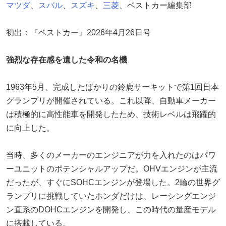
マツダ
、
スバル
、
スズキ
、
三菱
、ベストカー編集部
初出：『ベストカー』2026年4月26日号
強烈な存在感を遺した令和の名機
1963年5月、完成したばかりの鈴鹿サーキットで第1回日本
グランプリが開催されている。これ以降、自動車メーカー
は積極的に高性能車を開発したため、技術レベルは飛躍的
に向上した。
当時、多くのメーカーのエンジニアが力を入れたのはパワ
ーユニットのポテンシャルアップだ。OHVエンジンが主流
だったが、すぐにSOHCエンジンが登場した。2輪の世界グ
ランプリに挑戦していたホンダだけは、レーシングエンジ
ン直系のDOHCエンジンを開発し、この時代の量産モデル
に搭載している。