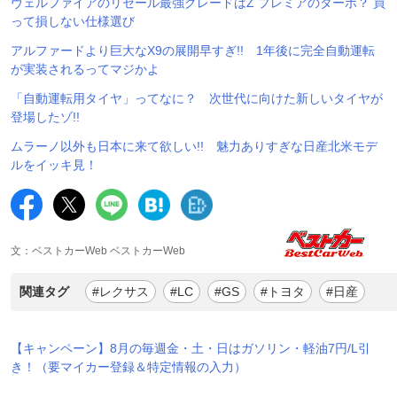
ヴェルファイアのリセール最強グレードはZ プレミアのターボ？ 買
って損しない仕様選び
アルファードより巨大なX9の展開早すぎ!! 1年後に完全自動運転
が実装されるってマジかよ
「自動運転用タイヤ」ってなに？ 次世代に向けた新しいタイヤが
登場したゾ!!
ムラーノ以外も日本に来て欲しい!! 魅力ありすぎな日産北米モデ
ルをイッキ見！
文：ベストカーWeb ベストカーWeb
関連タグ
#レクサス
#LC
#GS
#トヨタ
#日産
【キャンペーン】8月の毎週金・土・日はガソリン・軽油7円/L引
き！（要マイカー登録＆特定情報の入力）