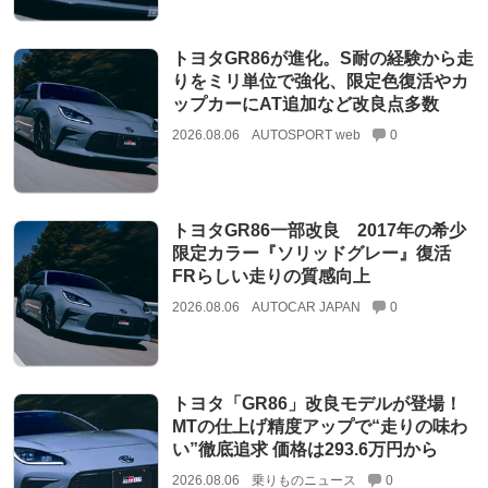
トヨタGR86が進化。S耐の経験から走
りをミリ単位で強化、限定色復活やカ
ップカーにAT追加など改良点多数
2026.08.06
AUTOSPORT web
0
トヨタGR86一部改良 2017年の希少
限定カラー『ソリッドグレー』復活
FRらしい走りの質感向上
2026.08.06
AUTOCAR JAPAN
0
トヨタ「GR86」改良モデルが登場！
MTの仕上げ精度アップで“走りの味わ
い”徹底追求 価格は293.6万円から
2026.08.06
乗りものニュース
0