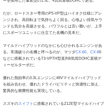
ーを採用した量産型の1.5L、4気筒直噴DOHCである。
だが、ロードスター専用のP5-VP型はハイオク仕様にアレ
ンジされ、高回転まで気持ちよく回る。心地よい排気サウ
ンドも気分を高揚させる。パワフルとは言い難いが、上手
にスポーツユニットに仕立てた名機の見本だ。
マイルドハイブリッドのなかにも心ひかれるエンジンがあ
る。常識破りの名機と呼べるのが、マツダ
CX-60
、
CX-8
0
などに搭載されているT3-VPTH型直列6気筒DOHC直噴デ
ィーゼルターボだ。
優れた熱効率の3.3Lエンジンに48Vマイルドハイブリッド
を組み合わせ、優れたドライバビリティと快適性に加え、
驚異的な燃費性能も実現している。
スズキの
スイフト
に搭載されているZ12E型マイルドハイブ