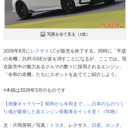
写真を全て見る（1枚）
2026年8月に
レクサス
LC
が販売を終了する。同時に「平成
の名機」2UR-GSEが姿を消すことになるが、ここでは、現
在販売中の魅力あるクルマの数々に採用されるエンジン、
「令和の名機」たちにスポットをあててご紹介しよう。
※本稿は2026年3月のものです
【画像ギャラリー】昭和から令和まで……日本のものつく
り魂が爆発した名エンジン搭載車をイッキ見！（50枚）
文：片岡英明／写真：
トヨタ
、レクサス、
日産
、
ホンダ
、