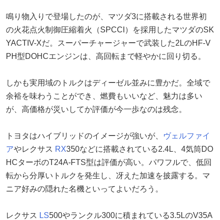
鳴り物入りで登場したのが、マツダ3に搭載される世界初
の火花点火制御圧縮着火（SPCCI）を採用したマツダのSK
YACTIV-Xだ。スーパーチャージャーで武装した2LのHF-V
PH型DOHCエンジンは、高回転まで軽やかに回り切る。
しかも実用域のトルクはディーゼル並みに豊かだ。全域で
余裕を味わうことができ、燃費もいいなど、魅力は多い
が、高価格が災いしてか評価が今一歩なのは残念。
トヨタはハイブリッドのイメージが強いが、
ヴェルファイ
ア
やレクサス
RX
350などに搭載されている2.4L、4気筒DO
HCターボのT24A-FTS型は評価が高い。パワフルで、低回
転から分厚いトルクを発生し、冴えた加速を披露する。マ
ニア好みの隠れた名機といってよいだろう。
レクサス
LS
500やランクル300に積まれている3.5LのV35A