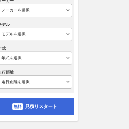
メーカー
モデル
年式
走行距離
見積りスタート