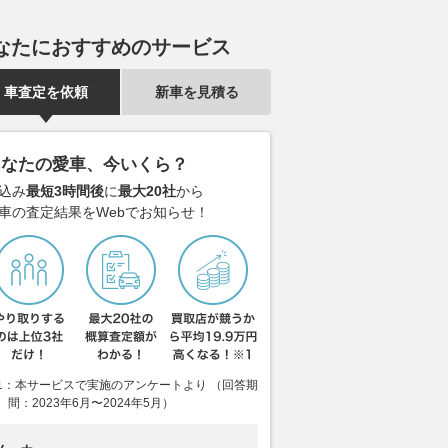
なたにおすすめのサービス
車査定を依頼
新車を見積る
あなたの愛車、今いくら？
込み
最短3時間後
に
最大20社
から
車の査定結果をWebでお知らせ！
1：本サービスで実施のアンケートより （回答期
間：2023年6月〜2024年5月）