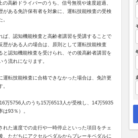
歳以上の高齢ドライバーのうち、信号無視や速度超過、
歴がある免許保有者を対象に、運転技能検査の受検
た。
れば、認知機能検査と高齢者講習を受講することで
反歴がある人の場合は、原則として運転技能検査
ると認知機能検査を受けられ、その後高齢者講習を
いう流れになります。
に運転技能検査に合格できなかった場合は、免許更
す。
万5756人のうち15万6513人が受検し、14万5935
は93％）。
された速度での走行や一時停止といった項目をチェ
後、ただちにアクセルペダルからブレーキペダルに