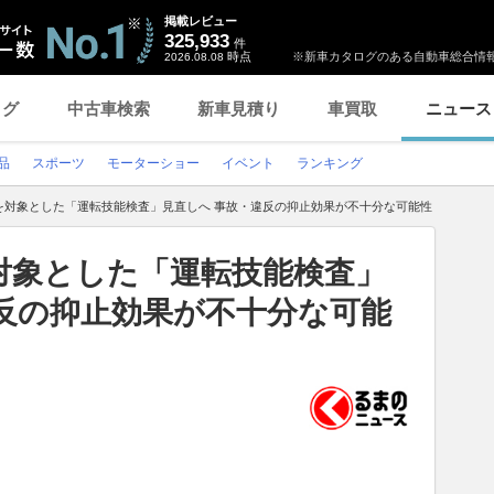
掲載レビュー
325,933
件
時点
※新車カタログのある自動車総合情報
2026.08.08
ログ
中古車検索
新車見積り
車買取
ニュース
品
スポーツ
モーターショー
イベント
ランキング
を対象とした「運転技能検査」見直しへ 事故・違反の抑止効果が不十分な可能性
対象とした「運転技能検査」
反の抑止効果が不十分な可能