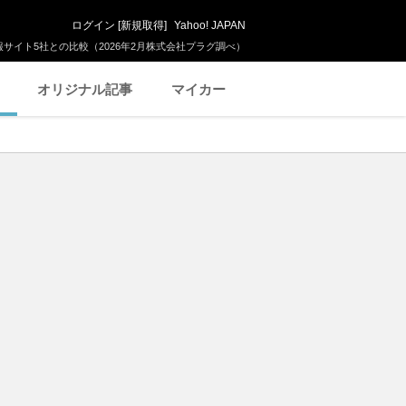
ログイン
[
新規取得
]
Yahoo! JAPAN
サイト5社との比較（2026年2月株式会社プラグ調べ）
オリジナル記事
マイカー