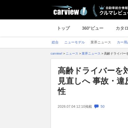
トップ
360°ビュー
カタ
総合
ニューモデル
業界ニュース
カー用
carview!
>
ニュース
>
業界ニュース
>
高齢ドライバー
高齢ドライバーを
見直しへ 事故・違
性
2026.07.04 12:10
掲載
50