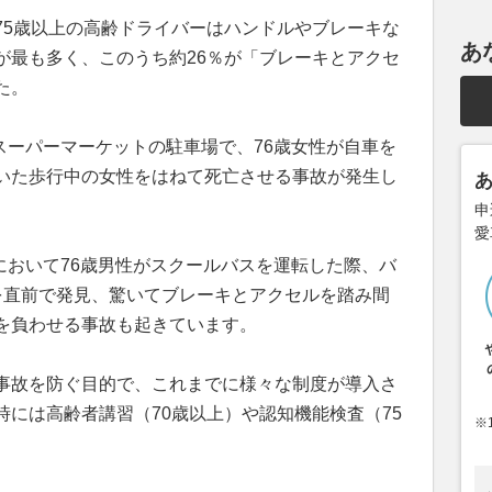
75歳以上の高齢ドライバーはハンドルやブレーキな
あ
が最も多く、このうち約26％が「ブレーキとアクセ
た。
のスーパーマーケットの駐車場で、76歳女性が自車を
いた歩行中の女性をはねて死亡させる事故が発生し
申
愛
内において76歳男性がスクールバスを運転した際、バ
を直前で発見、驚いてブレーキとアクセルを踏み間
を負わせる事故も起きています。
事故を防ぐ目的で、これまでに様々な制度が導入さ
には高齢者講習（70歳以上）や認知機能検査（75
※
。