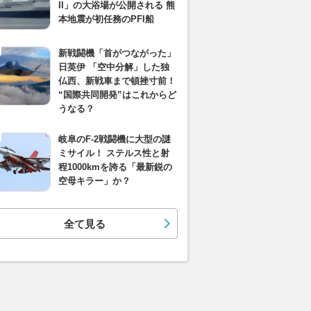
II」の大浴場が公開される 熊
本地震が初任務のPFI船
新戦闘機「首がつながった」
日英伊 「空中分解」した独
仏西、新戦車まで頓挫寸前！
“国際共同開発”はこれからど
うなる？
岐阜のF-2戦闘機に大型の謎
ミサイル！ ステルス性と射
程1000kmを誇る「最新鋭の
空母キラー」か？
全て見る