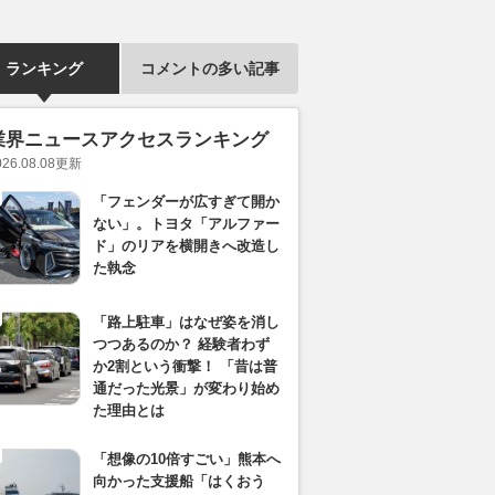
ランキング
コメントの多い記事
業界ニュースアクセスランキング
026.08.08
更新
「フェンダーが広すぎて開か
ない」。トヨタ「アルファー
ド」のリアを横開きへ改造し
た執念
「路上駐車」はなぜ姿を消し
つつあるのか？ 経験者わず
か2割という衝撃！ 「昔は普
通だった光景」が変わり始め
た理由とは
「想像の10倍すごい」熊本へ
向かった支援船「はくおう