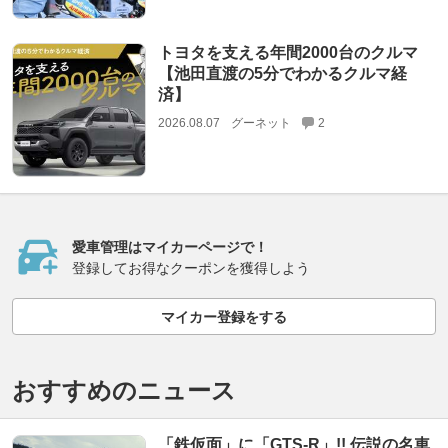
トヨタを支える年間2000台のクルマ
【池田直渡の5分でわかるクルマ経
済】
2026.08.07
グーネット
2
愛車管理はマイカーページで！
登録してお得なクーポンを獲得しよう
マイカー登録をする
おすすめのニュース
「鉄仮面」に「GTS-R」!! 伝説の名車