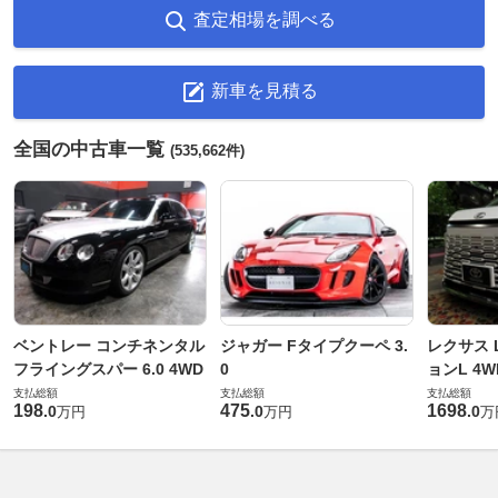
査定相場を調べる
新車を見積る
全国の中古車一覧
(535,662件)
ベントレー コンチネンタル
ジャガー Fタイプクーペ 3.
レクサス L
フライングスパー 6.0 4WD
0
ョンL 4W
支払総額
支払総額
支払総額
198
475
1698
.
0
.
0
.
0
万円
万円
万