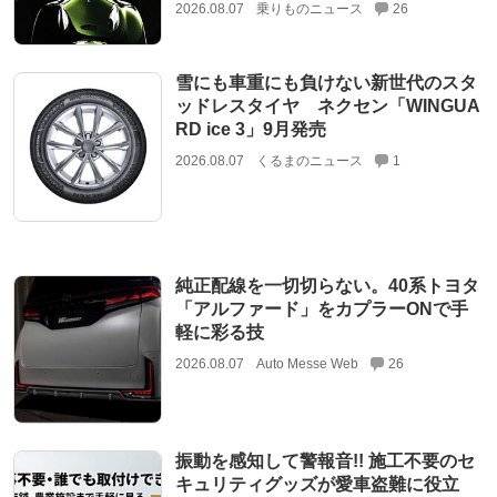
2026.08.07
乗りものニュース
26
雪にも車重にも負けない新世代のスタ
ッドレスタイヤ ネクセン「WINGUA
RD ice 3」9月発売
2026.08.07
くるまのニュース
1
純正配線を一切切らない。40系トヨタ
「アルファード」をカプラーONで手
軽に彩る技
2026.08.07
Auto Messe Web
26
振動を感知して警報音!! 施工不要のセ
キュリティグッズが愛車盗難に役立