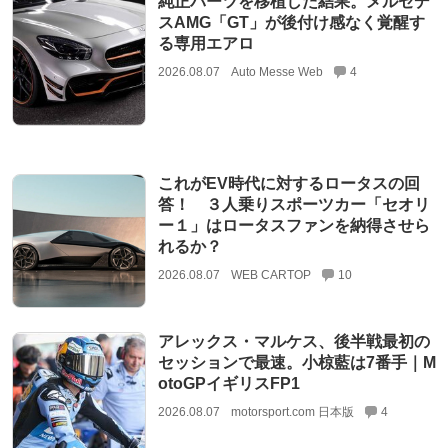
純正パーツを移植した結果。メルセデ
スAMG「GT」が後付け感なく覚醒す
る専用エアロ
2026.08.07
Auto Messe Web
4
これがEV時代に対するロータスの回
答！ ３人乗りスポーツカー「セオリ
ー１」はロータスファンを納得させら
れるか？
2026.08.07
WEB CARTOP
10
アレックス・マルケス、後半戦最初の
セッションで最速。小椋藍は7番手｜M
otoGPイギリスFP1
2026.08.07
motorsport.com 日本版
4