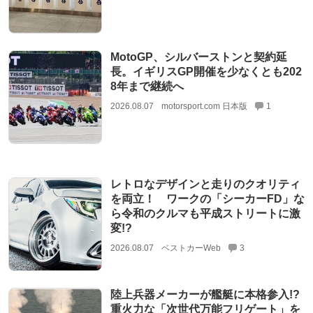
MotoGP、シルバーストンと契約延
長。イギリスGP開催を少なくとも202
8年まで継続へ
2026.08.07
motorsport.com 日本版
1
レトロなデザインと走りのクオリティ
を両立！ ワークの「シーカーFD」な
ら令和のクルマも平成ストリートに激
変!?
2026.08.07
ベストカーWeb
3
陸上兵器メーカーが艦艇に本格参入!?
重火力な「次世代万能フリゲート」を