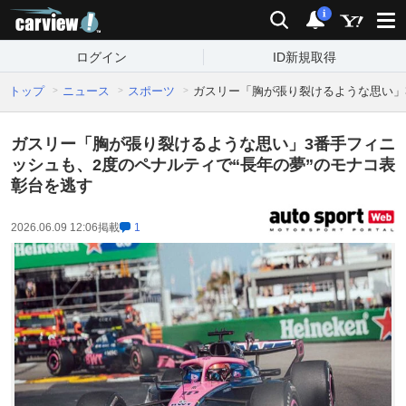
carview!
検索
通知
i
ログイン
ID新規取得
トップ
ニュース
スポーツ
ガスリー「胸が張り裂けるような思い」
ガスリー「胸が張り裂けるような思い」3番手フィニ
ッシュも、2度のペナルティで“長年の夢”のモナコ表
彰台を逃す
2026.06.09 12:06
掲載
1