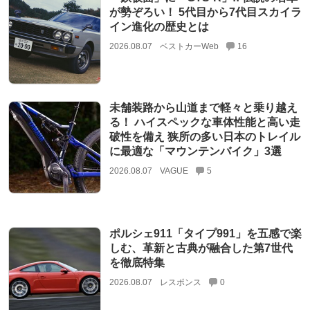
が勢ぞろい！ 5代目から7代目スカイラ
イン進化の歴史とは
2026.08.07
ベストカーWeb
16
未舗装路から山道まで軽々と乗り越え
る！ ハイスペックな車体性能と高い走
破性を備え 狭所の多い日本のトレイル
に最適な「マウンテンバイク」3選
2026.08.07
VAGUE
5
ポルシェ911「タイプ991」を五感で楽
しむ、革新と古典が融合した第7世代
を徹底特集
2026.08.07
レスポンス
0