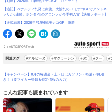
【動画】2026年F1第6戦モナコGP ハイライト
【追記】ペナルティ乱発に赤旗。大波乱のF1モナコGPでアントネ
ッリが5連勝。ホンダPUのアロンソが今季初入賞【決勝レポート】
【正式結果】2026年F1第6戦モナコGP 決勝
文：AUTOSPORT web
関連タグ
#アルピーヌ
#マクラーレン
#SC
#クー
#
【キャンペーン】8月の毎週金・土・日はガソリン・軽油7円/L引
き！（要マイカー登録＆特定情報の入力）
こんな記事も読まれています