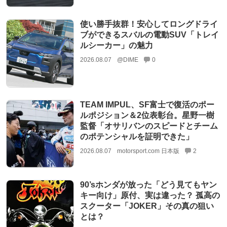
使い勝手抜群！安心してロングドライ
ブができるスバルの電動SUV「トレイ
ルシーカー」の魅力
2026.08.07
@DIME
0
TEAM IMPUL、SF富士で復活のポー
ルポジション＆2位表彰台。星野一樹
監督「オサリバンのスピードとチーム
のポテンシャルを証明できた」
2026.08.07
motorsport.com 日本版
2
90’sホンダが放った「どう見てもヤン
キー向け」原付、実は違った？ 孤高の
スクーター「JOKER」その真の狙い
とは？