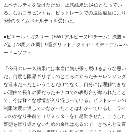
ムペナルティを受けたため、正式結果は14位となってい
る。なおコラピントも、ピットレーンでの速度違反により
5秒のタイムペナルティを受けた。
■ピエール・ガスリー（BWTアルピーヌF1チーム）決勝＝
7位（78周／78周）9番グリッド／タイヤ：ミディアム→ハ
ード→ソフト
「今日のレース結果には本当に胸が張り裂けるような思い
だ。何度も限界ギリギリのところに立ったチャレンジング
な週末だったということだけでなく、自分には理解できな
い理由で長年の夢だったモナコでの表彰台が奪われたこと
で、今は様々な感情が入り混じっている。ピットレーンの
制限速度に達していなかったことはわかっているし、ライ
ンのかなり手前で（リミッターを）起動させた。こうした
事態を繰り返さないための余地はあるので、きちんと見直