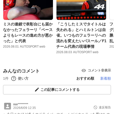
ミスの連鎖で表彰台にも届か
「こうしたミスでタイトルは
フ
なかったフェラーリ「ペース
失われる」とハミルトンは自
グ
よりもレースの進め方が悪か
省。いつものフェラーリへの
勝
った」と代表
流れを変えたいバスール／F1
乱
チーム代表の現場事情
2026.08.01
AUTOSPORT web
20
2026.08.03
AUTOSPORT web
みんなのコメント
コメント非表示
1件
使い方
おすすめ順
新着順
この記事にコメントする
nor********
違反報告
2026/6/09 12:35