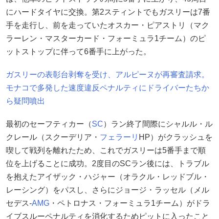
にハードタイヤに交換。第2スティントでもガスリーは7番
手を走行し、前を走っていたオスカー・ピアストリ（マク
ラーレン・マスターカード・フォーミュラ1チーム）のピ
ットストップに伴って6番手に上がった。
ガスリーの表彰台剥奪を受け、アルピーヌが再審査請求。
モナコで多発した速度違反ペナルティにドライバーたちか
ら疑問噴出
最初のセーフティカー（
SC
）ラン終了間際にシャルル・ル
クレール（スクーデリア・
フェラーリ
HP）がクラッシュを
喫して戦列を離れたため、これでガスリーは5番手まで順
位を上げることに成功。2度目のSCラン後には、トラブル
を抱えたアイザック・ハジャー（オラクル・レッドブル・
レーシング）をパスし、さらにジョージ・ラッセル（メル
セデス-
AMG
・ペトロナス・フォーミュラ1チーム）がドラ
イブスルーペナルティを消化するためピットに入ったこと