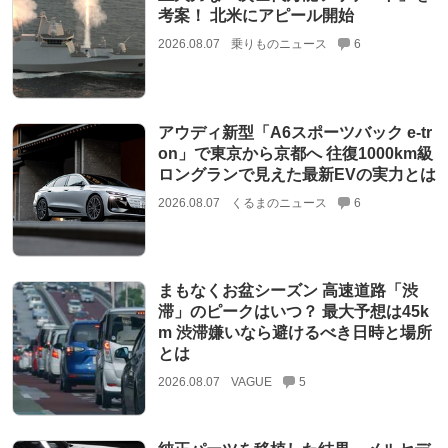
考案！ 北米にアピール開始
2026.08.07
乗りものニュース
6
アウディ新型「A6スポーツバック e-tr
on」で東京から京都へ 往復1000km級
ロングランで見えた最新EVの実力とは
2026.08.07
くるまのニュース
6
まもなくお盆シーズン 高速道路「渋
滞」のピークはいつ？ 最大予想は45k
m 渋滞嫌いなら避けるべき日時と場所
とは
2026.08.07
VAGUE
5