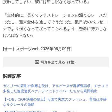
接触してしまい、彼には申し訳なく思っている」
「全体的に、長くてフラストレーションの溜まるレースだ
ったし、週末全体を通してそうだった。数日後のバルセロ
ナでより強くなって戻ってこられるよう、懸命に努力しな
ければならない」
[オートスポーツweb 2026年06月09日]
写真を全て見る（1枚）
関連記事
ガスリーの表彰台剥奪を受け、アルピーヌが再審査請求。モナコで
多発した速度違反ペナルティにドライバーたちから疑問噴出
【F1モナコGP決勝の要点】母国で失意のクラッシュ。普段は冷静
なルクレールの激昂