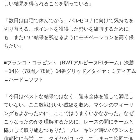
しい結果を得られることを願っている」
「数日は自宅で休んでから、バルセロナに向けて気持ちを
切り替える。ポイントを獲得した勢いを維持するために
も、またいい結果を残せるようにモチベーションを高く保
ちたい」
■フランコ・コラピント（BWTアルピーヌF1チーム）決勝
＝14位（78周／78周）14番グリッド／タイヤ：ミディアム
→ハード→ソフト
「今日はベストな結果ではなく、週末全体を通して満足し
ていない。ここ数戦はいい成績を収め、マシンのフィーリ
ングもよかったのに、ここではうまくいかなかった。なぜ
こうなったのかを理解するために、レースの間にチームと
協力して取り組むつもりだ。ブレーキング時のバランスと
信頼性に苦労して、タイヤがロックしてしまって挽回でき