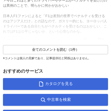
＞今日これほど多くのドライバーやチームがペナルティを受けたの
は異例のことで、明らかに何かがおかしい
日本人F1ファンによると「F1は差別の世界でペナルティを受ける
のはアジア人だけ」との話なので、ガスリー的にも、ヨーロッパ人
ドライバーである自分たちがペナルティを受けるのはおかしい、こ
れではF1は公平じゃないか、という心境なのかな。
3
6
返信0件
全てのコメントを読む（1件）
※コメントは個人の見解であり、記事提供社と関係はありません。
おすすめのサービス
カタログを見る
中古車を検索