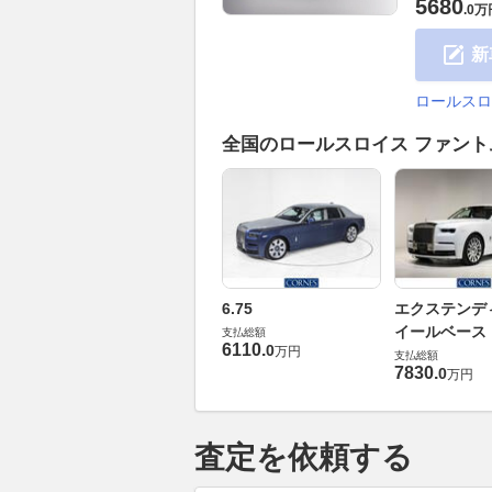
5680
.
0万
新
ロールスロ
全国のロールスロイス ファン
6.75
エクステンデ
イールベース
支払総額
6110
.
0
万円
支払総額
7830
.
0
万円
査定を依頼する