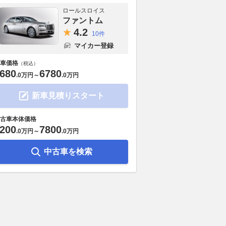
ロールスロイス
ファントム
4.
2
10件
マイカー登録
車価格
（税込）
680
6780
.
0万円
～
.
0万円
新車見積りスタート
古車本体価格
200
7800
.
0万円
～
.
0万円
中古車を検索
5周年記念車、『ラング
世界最速のオープン、ブガッテ
マリナー謹製