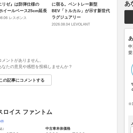
あ
 エリゼ』は防弾仕様の
に宿る。ベントレー新型
ラー』に1
…ホイールベース25cm延長
BEV「トルカル」が示す新世代
944万円
ラグジュアリー
08.06
レスポンス
2026.08.06
2026.08.04
LEVOLANT
申
愛
コメントがありません。
あなたの意見や感想を投稿しませんか？
この記事にコメントする
※
スロイス ファントム
0件
中古車本体価格
込）