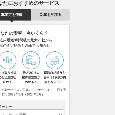
なたにおすすめのサービス
00台限定で発売…
ィ『W16ミストラル』が生産終
ンタルGTC」
了…99台の最終章を飾る特別モ
台が祝うベン
車査定を依頼
新車を見積る
デルが完成
場80周年
レスポンス
2026.08.05
レスポンス
2026.08.02
LEV
あなたの愛車、今いくら？
込み
最短3時間後
に
最大20社
から
車の査定結果をWebでお知らせ！
1：本サービスで実施のアンケートより （回答期
間：2023年6月〜2024年5月）
メーカー