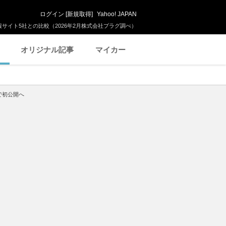
ログイン
[
新規取得
]
Yahoo! JAPAN
サイト5社との比較（2026年2月株式会社プラグ調べ）
オリジナル記事
マイカー
で初公開へ