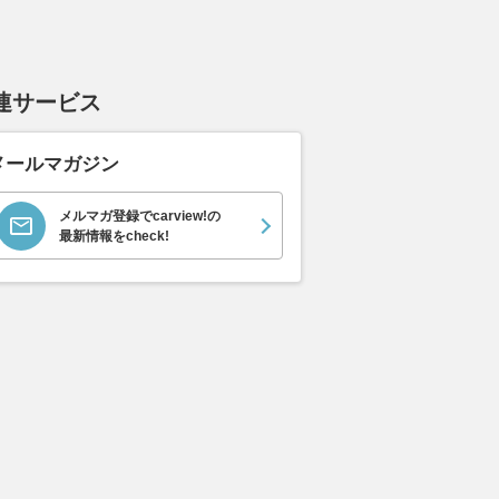
連サービス
メールマガジン
メルマガ登録でcarview!の
最新情報をcheck!