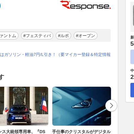
ファントム
#フェスティバ
#ルポ
#オープン
新
5
はガソリン・軽油7円/L引き！（要マイカー登録＆特定情報
中
2
す
ンス大統領専用車、『DS
手仕事のクリスタルがデジタル
ジープ8