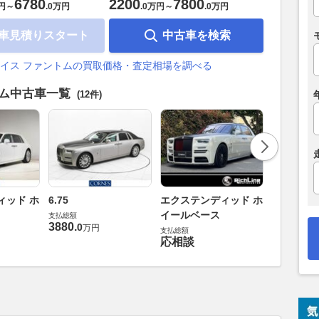
6780
2200
7800
円
～
.
0万円
.
0万円
～
.
0万円
車見積りスタート
中古車を検索
イス ファントムの買取価格・査定相場を調べる
トム中古車一覧
(12件)
エクステン
ィッド ホ
6.75
エクステンディッド ホ
イールベ
イールベース
支払総額
3880
.
支払総額
0
万円
支払総額
応相談
応相談