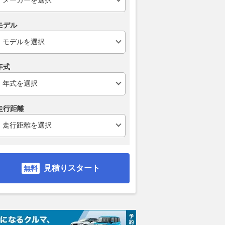
モデル
年式
走行距離
ディッド ホ
6.75
エクステンディッド ホ
6.75
ース
イールベース
支払総額
支払総額
5180
.
2310
.
0
万円
支払総額
応相談
見積りスタート