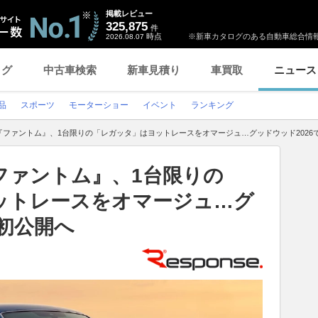
掲載レビュー
325,875
件
時点
※新車カタログのある自動車総合情報
2026.08.07
ログ
中古車検索
新車見積り
車買取
ニュース
品
スポーツ
モーターショー
イベント
ランキング
『ファントム』、1台限りの「レガッタ」はヨットレースをオマージュ…グッドウッド2026
ファントム』、1台限りの
ットレースをオマージュ…グ
で初公開へ