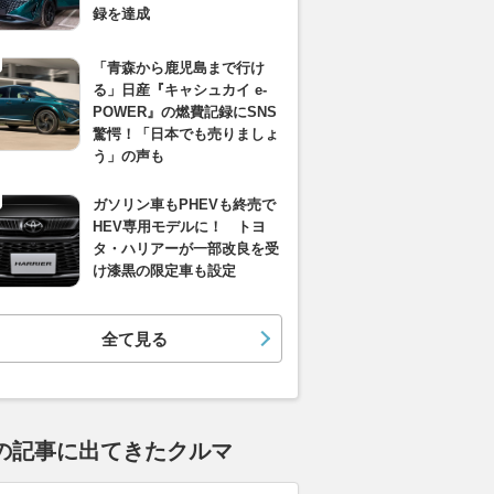
録を達成
「青森から鹿児島まで行け
る」日産『キャシュカイ e-
POWER』の燃費記録にSNS
驚愕！「日本でも売りましょ
う」の声も
ガソリン車もPHEVも終売で
HEV専用モデルに！ トヨ
タ・ハリアーが一部改良を受
け漆黒の限定車も設定
全て見る
の記事に出てきたクルマ