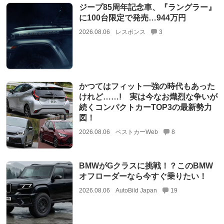
ジープ85周年記念車、『ラングラー』
に100台限定で発売…944万円
2026.08.06
レスポンス
3
かつてはフィット一強の時代もあった
けれど……! 実は今なお熾烈な争いが
続くコンパクトカーTOP3の最新勢力
図！
2026.08.06
ベストカーWeb
8
BMWがGクラスに挑戦！？このBMW
オフローダーなら今すぐ乗りたい！
2026.08.06
AutoBild Japan
19