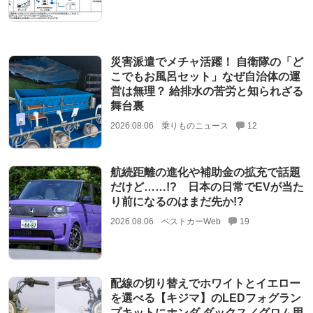
災害派遣でメチャ活躍！ 自衛隊の「ど
こでもお風呂セット」なぜ自治体の運
営は無理？ 給排水の苦労と知られざる
舞台裏
2026.08.06
乗りものニュース
12
航続距離の進化や補助金の拡充で話題
だけど……!? 日本の日常でEVが当た
り前になるのはまだ先か!?
2026.08.06
ベストカーWeb
19
配線の切り替えでホワイトとイエロー
を選べる【キジマ】のLEDフォグラン
プキットにホンダ ダックス／グロム用