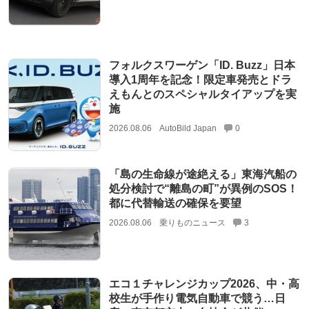
フォルクスワーゲン「ID. Buzz」日本
導入1周年を記念！限定車発売とドラ
えもんとのスペシャルタイアップを実
施
2026.08.06
AutoBild Japan
0
「島の生命線が途絶える」東海汽船の
処分検討で“離島の町”が異例のSOS！
都に代替輸送の確保を要望
2026.08.06
乗りものニュース
3
エコ１チャレンジカップ2026、中・高
校生が手作り電気自動車で競う…日