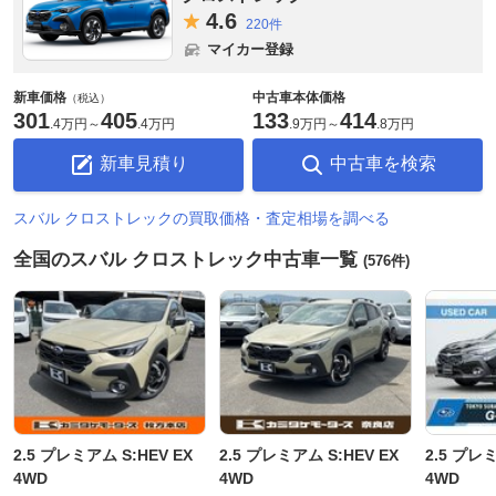
4.
6
220件
マイカー登録
新車価格
中古車本体価格
（税込）
301
405
133
414
.
4万円
～
.
4万円
.
9万円
～
.
8万円
新車見積り
中古車を検索
スバル クロストレックの買取価格・査定相場を調べる
全国のスバル クロストレック中古車一覧
(576件)
2.5 プレミアム S:HEV EX
2.5 プレミアム S:HEV EX
2.5 プレミ
4WD
4WD
4WD