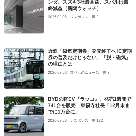
ンダ、スズキ3社最高益、スバルは最
終減益［新聞ウォッチ］
2026.08.06
レスポンス
3
近鉄「磁気定期券」発売終了へ IC定期
券の普及だけじゃない、「脱・磁気」
の理由とは
2026.08.06
乗りものニュース
3
BYDの軽EV『ラッコ』、発売1週間で
741台を販売 東福寺社長「12月末ま
でに1万台に」
2026.08.06
レスポンス
132