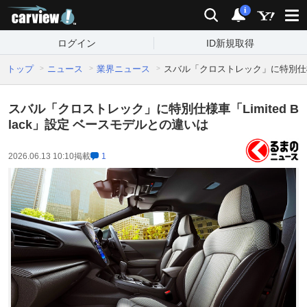
carview!
検索
通知
i
ログイン
ID新規取得
トップ
ニュース
業界ニュース
スバル「クロストレック」に特別仕様車「
スバル「クロストレック」に特別仕様車「Limited B
lack」設定 ベースモデルとの違いは
2026.06.13 10:10
掲載
1