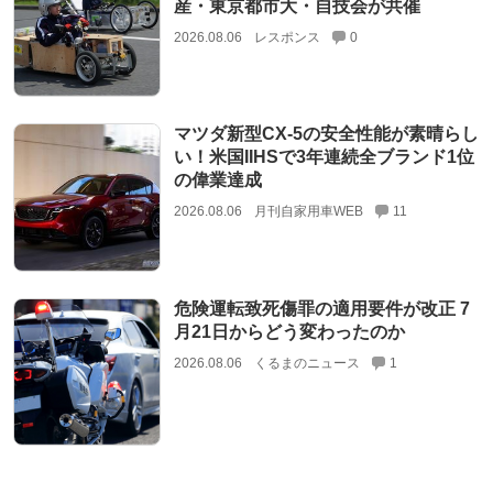
産・東京都市大・自技会が共催
2026.08.06
レスポンス
0
マツダ新型CX-5の安全性能が素晴らし
い！米国IIHSで3年連続全ブランド1位
の偉業達成
2026.08.06
月刊自家用車WEB
11
危険運転致死傷罪の適用要件が改正 7
月21日からどう変わったのか
2026.08.06
くるまのニュース
1