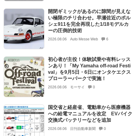
開閉ギミックがあるのに隙間が見えな
い極限のチリ合わせ。早瀬佐近のポル
シェ911を完全再現した1/18モデルカ
ーの圧倒的技術
2026.08.06
Auto Messe Web
6
初心者が主役！体験試乗や有料レッス
ンあり！「My Yamaha off-road Festi
val」を9月5日・6日にオンタケエクス
プローラーパークで実施！
2026.08.06
モーサイ
0
国交省と経産省、電動車から医療機器
への給電マニュアルを改定 EVバイク
交換式バッテリーなどを追加
2026.08.06
日刊自動車新聞
0