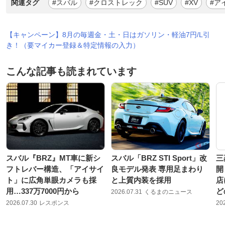
関連タグ
#スバル
#クロストレック
#SUV
#XV
#ア
【キャンペーン】8月の毎週金・土・日はガソリン・軽油7円/L引
き！（要マイカー登録＆特定情報の入力）
こんな記事も読まれています
スバル『BRZ』MT車に新シ
スバル「BRZ STI Sport」改
三
フトレバー構造、「アイサイ
良モデル発表 専用足まわり
開
ト」に広角単眼カメラも採
と上質内装を採用
店
用…337万7000円から
ど
2026.07.31
くるまのニュース
2026.07.30
レスポンス
20