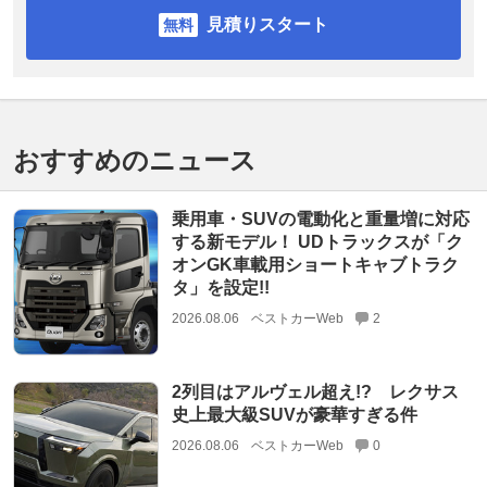
見積りスタート
おすすめのニュース
乗用車・SUVの電動化と重量増に対応
する新モデル！ UDトラックスが「ク
オンGK車載用ショートキャブトラク
タ」を設定!!
2026.08.06
ベストカーWeb
2
2列目はアルヴェル超え!? レクサス
史上最大級SUVが豪華すぎる件
2026.08.06
ベストカーWeb
0