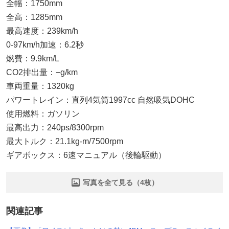
全幅：1750mm
全高：1285mm
最高速度：239km/h
0-97km/h加速：6.2秒
燃費：9.9km/L
CO2排出量：−g/km
車両重量：1320kg
パワートレイン：直列4気筒1997cc 自然吸気DOHC
使用燃料：ガソリン
最高出力：240ps/8300rpm
最大トルク：21.1kg-m/7500rpm
ギアボックス：6速マニュアル（後輪駆動）
写真を全て見る（4枚）
関連記事