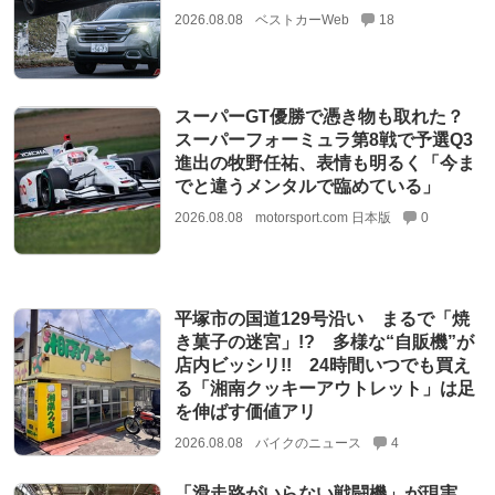
2026.08.08
ベストカーWeb
18
スーパーGT優勝で憑き物も取れた？
スーパーフォーミュラ第8戦で予選Q3
進出の牧野任祐、表情も明るく「今ま
でと違うメンタルで臨めている」
2026.08.08
motorsport.com 日本版
0
平塚市の国道129号沿い まるで「焼
き菓子の迷宮」!? 多様な“自販機”が
店内ビッシリ!! 24時間いつでも買え
る「湘南クッキーアウトレット」は足
を伸ばす価値アリ
2026.08.08
バイクのニュース
4
「滑走路がいらない戦闘機」が現実