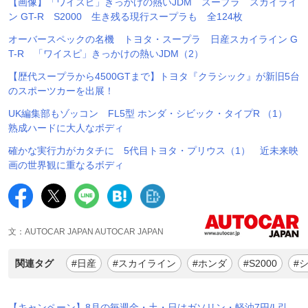
【画像】「ワイスピ」きっかけの熱いJDM スープラ スカイライ
ン GT-R S2000 生き残る現行スープラも 全124枚
オーバースペックの名機 トヨタ・スープラ 日産スカイライン G
T-R 「ワイスピ」きっかけの熱いJDM（2）
【歴代スープラから4500GTまで】トヨタ『クラシック』が新旧5台
のスポーツカーを出展！
UK編集部もゾッコン FL5型 ホンダ・シビック・タイプR （1）
熟成ハードに大人なボディ
確かな実行力がカタチに 5代目トヨタ・プリウス（1） 近未来映
画の世界観に重なるボディ
文：AUTOCAR JAPAN AUTOCAR JAPAN
関連タグ
#日産
#スカイライン
#ホンダ
#S2000
#
【キャンペーン】8月の毎週金・土・日はガソリン・軽油7円/L引