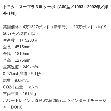
トヨタ・スープラ 3.0i ターボ（A80型／1993～2002年／海
外仕様）
英国価格：4万1327ポンド（新車時）／10万ポンド（約19
50万円／現在）以下
生産数：4万5230台
全長：4515mm
全幅：1810mm
全高：1275mm
最高速度：249km/h
0-97km/h加速：5.1秒
燃費：9.6km/L
CO2排出量：−g/km
車両重量：1615kg
パワートレイン：直列6気筒2997cc ツインターボチャージ
ャーDOHC