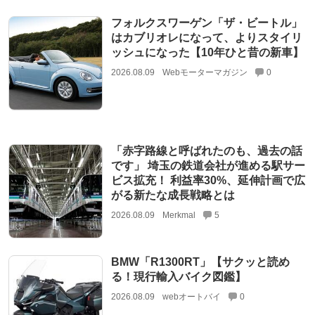
フォルクスワーゲン「ザ・ビートル」
はカブリオレになって、よりスタイリ
ッシュになった【10年ひと昔の新車】
2026.08.09
Webモーターマガジン
0
「赤字路線と呼ばれたのも、過去の話
です」 埼玉の鉄道会社が進める駅サー
ビス拡充！ 利益率30%、延伸計画で広
がる新たな成長戦略とは
2026.08.09
Merkmal
5
BMW「R1300RT」【サクッと読め
る！現行輸入バイク図鑑】
2026.08.09
webオートバイ
0