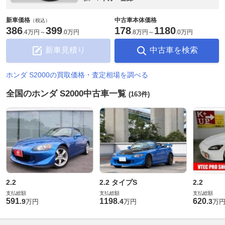
新車価格
中古車本体価格
（税込）
386
399
178
1180
.
4万円
～
.
0万円
.
8万円
～
.
0万円
新車見積り
中古車を検索
ホンダ S2000の買取価格・査定相場を調べる
全国のホンダ S2000中古車一覧
(163件)
2.2
2.2 タイプS
2.2
支払総額
支払総額
支払総額
591
1198
620
.
9
.
4
.
3
万円
万円
万