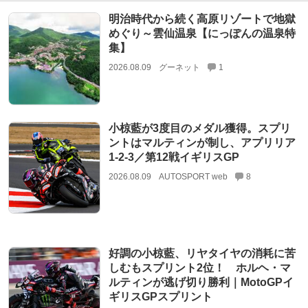
明治時代から続く高原リゾートで地獄
めぐり～雲仙温泉【にっぽんの温泉特
集】
2026.08.09
グーネット
1
小椋藍が3度目のメダル獲得。スプリ
ントはマルティンが制し、アプリリア
1-2-3／第12戦イギリスGP
2026.08.09
AUTOSPORT web
8
好調の小椋藍、リヤタイヤの消耗に苦
しむもスプリント2位！ ホルヘ・マ
ルティンが逃げ切り勝利｜MotoGPイ
ギリスGPスプリント