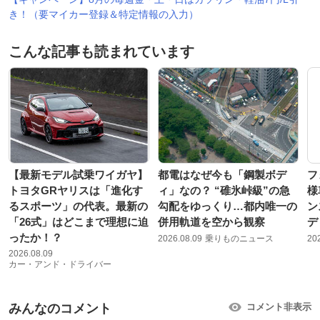
き！（要マイカー登録＆特定情報の入力）
こんな記事も読まれています
【最新モデル試乗ワイガヤ】
都電はなぜ今も「鋼製ボデ
フ
トヨタGRヤリスは「進化す
ィ」なの？ “碓氷峠級”の急
様
るスポーツ」の代表。最新の
勾配をゆっくり…都内唯一の
ン
「26式」はどこまで理想に迫
併用軌道を空から観察
デ
ったか！？
2026.08.09
乗りものニュース
20
2026.08.09
カー・アンド・ドライバー
みんなのコメント
コメント非表示