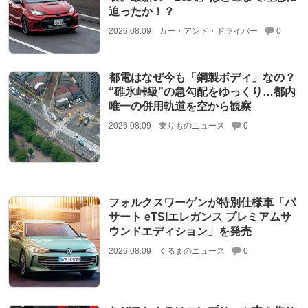
迫ったか！？
2026.08.09
カー・アンド・ドライバー
0
都電はなぜ今も「鋼製ボディ」なの？
“碓氷峠級”の急勾配をゆっくり…都内
唯一の併用軌道を空から観察
2026.08.09
乗りものニュース
0
フォルクスワーゲンが特別仕様車「パ
サート eTSIエレガンス プレミアムサ
ウンドエディション」を発売
2026.08.09
くるまのニュース
0