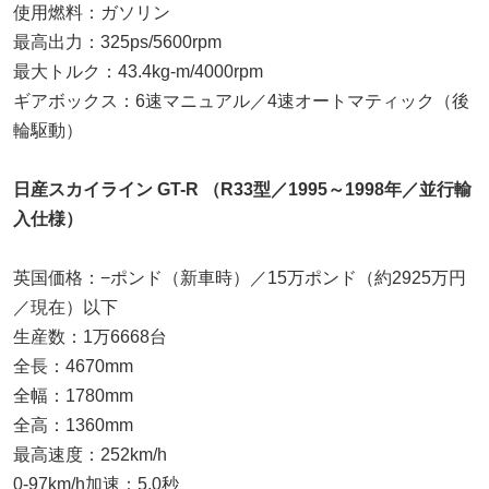
使用燃料：ガソリン
最高出力：325ps/5600rpm
最大トルク：43.4kg-m/4000rpm
ギアボックス：6速マニュアル／4速オートマティック（後
輪駆動）
日産スカイライン GT-R （R33型／1995～1998年／並行輸
入仕様）
英国価格：−ポンド（新車時）／15万ポンド（約2925万円
／現在）以下
生産数：1万6668台
全長：4670mm
全幅：1780mm
全高：1360mm
最高速度：252km/h
0-97km/h加速：5.0秒