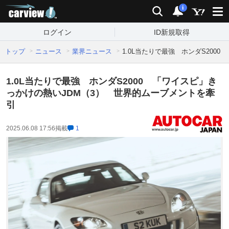
carview!
検索
通知
i
ログイン
ID新規取得
トップ
ニュース
業界ニュース
1.0L当たりで最強 ホンダS200
1.0L当たりで最強 ホンダS2000 「ワイスピ」き
っかけの熱いJDM（3） 世界的ムーブメントを牽
引
2025.06.08 17:56
掲載
1