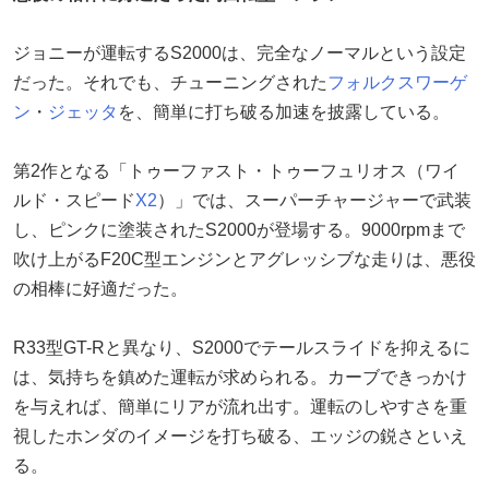
ジョニーが運転するS2000は、完全なノーマルという設定
だった。それでも、チューニングされた
フォルクスワーゲ
ン
・
ジェッタ
を、簡単に打ち破る加速を披露している。
第2作となる「トゥーファスト・トゥーフュリオス（ワイ
ルド・スピード
X2
）」では、スーパーチャージャーで武装
し、ピンクに塗装されたS2000が登場する。9000rpmまで
吹け上がるF20C型エンジンとアグレッシブな走りは、悪役
の相棒に好適だった。
R33型GT-Rと異なり、S2000でテールスライドを抑えるに
は、気持ちを鎮めた運転が求められる。カーブできっかけ
を与えれば、簡単にリアが流れ出す。運転のしやすさを重
視したホンダのイメージを打ち破る、エッジの鋭さといえ
る。