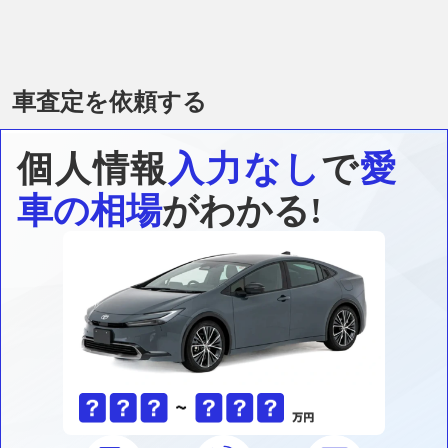
車査定を依頼する
個人情報
入力なし
で
愛
車の相場
がわかる!