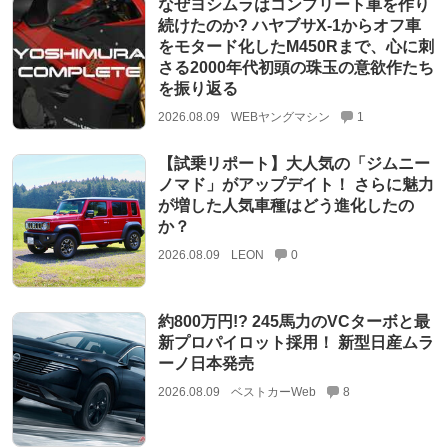
なぜヨシムラはコンプリート車を作り
続けたのか? ハヤブサX-1からオフ車
をモタード化したM450Rまで、心に刺
さる2000年代初頭の珠玉の意欲作たち
を振り返る
2026.08.09
WEBヤングマシン
1
【試乗リポート】大人気の「ジムニー
ノマド」がアップデイト！ さらに魅力
が増した人気車種はどう進化したの
か？
2026.08.09
LEON
0
約800万円!? 245馬力のVCターボと最
新プロパイロット採用！ 新型日産ムラ
ーノ日本発売
2026.08.09
ベストカーWeb
8