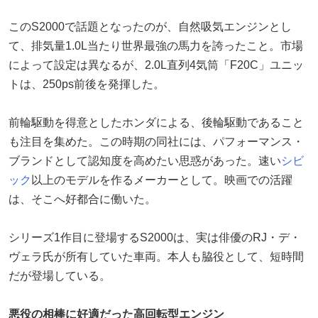
このS2000で話題となったのが、自然吸気エンジンとし
て、排気量1.0L当たり世界最強の馬力を誇ったこと。市場
によって設定は異なるが、2.0L直列4気筒「F20C」ユニッ
トは、250ps前後を発揮した。
前輪駆動を得意としたホンダによる、後輪駆動であること
も注目を集めた。この時期の同社には、パフォーマンス・
ブランドとして認知度を高めたい思惑があった。速い
シビ
ック
以上のモデルを作るメーカーとして。映画での活躍
は、そこへ好都合に働いた。
シリーズ1作目に登場するS2000は、実は俳優のRJ・デ・
ヴェラ氏が所有していた車両。本人も脇役として、短時間
だが登場している。
悪役の相棒に好適だった高回転型エンジン