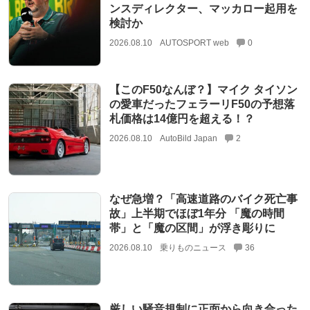
ンスディレクター、マッカロー起用を
検討か
2026.08.10
AUTOSPORT web
0
【このF50なんぼ？】マイク タイソン
の愛車だったフェラーリF50の予想落
札価格は14億円を超える！？
2026.08.10
AutoBild Japan
2
なぜ急増？「高速道路のバイク死亡事
故」上半期でほぼ1年分 「魔の時間
帯」と「魔の区間」が浮き彫りに
2026.08.10
乗りものニュース
36
厳しい騒音規制に正面から向き合った