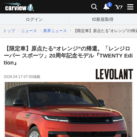
carview!
検索
通知
i
ログイン
ID新規取得
トップ
ニュース
業界ニュース
【限定車】原点たる”オレンジ”の帰還。
【限定車】原点たる”オレンジ”の帰還。「レンジロ
ーバー スポーツ」20周年記念モデル『TWENTY Edi
tion』
2026.04.17 07:00
掲載