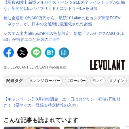
【写真93枚】新型メルセデス・ベンツGLBの全ラインナップが出揃
う。新開発1.5LハイブリッドとエントリーEVを追加
補助金適用で約600万円から。航続1014kmのヒョンデ新型FCEV
「ネッソ」が、日本の交通網に最適化された必然
システム出力585psのPHEVを新設定。新型「メルセデスAMG GLE
53」が宿すエコと狂気の二面性
文：LEVOLANT LE VOLANT web編集部
関連タグ
#レンジローバー
#ローバー
#レイ
#ツイン
【キャンペーン】8月の毎週金・土・日はガソリン・軽油7円/L引
き！（要マイカー登録＆特定情報の入力）
こんな記事も読まれています