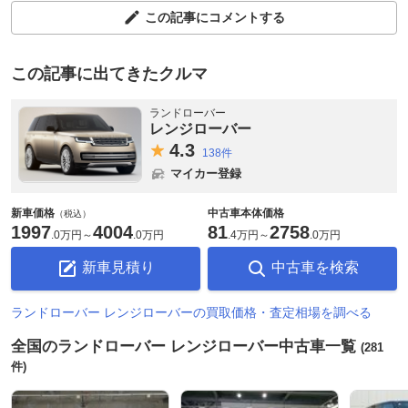
この記事にコメントする
この記事に出てきたクルマ
ランドローバー
レンジローバー
4.
3
138件
マイカー登録
新車価格
中古車本体価格
（税込）
1997
4004
81
2758
.
0万円
～
.
0万円
.
4万円
～
.
0万円
新車見積り
中古車を検索
ランドローバー レンジローバーの買取価格・査定相場を調べる
全国のランドローバー レンジローバー中古車一覧
(281
件)