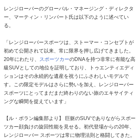
レンジローバーのグローバル・マネージング・ディレクタ
ー、マーティン・リンパート氏は以下のように述べてい
る。
「レンジローバースポーツは、ストーマー・コンセプトが
初めて公開されて以来、常に限界を押し広げてきました。
20年にわたり、
スポーツカー
のDNAを持つ非常に有能な高
級SUVとしての地位を証明しており、トゥエンティエディ
ションはその永続的な遺産を祝うにふさわしいモデルで
す。この限定モデルはさらに勢いを加え、レンジローバー
スポーツにとってまだまだ終わりのない旅のエキサイティ
ングな瞬間を捉えています」
【ル・ボラン編集部より】 巨躯のSUVでありながらスポー
ツカー顔負けの旋回性能を見せる。初代登場からの20年、
レンジローバー スポーツは常に物理法則と格闘してきた。