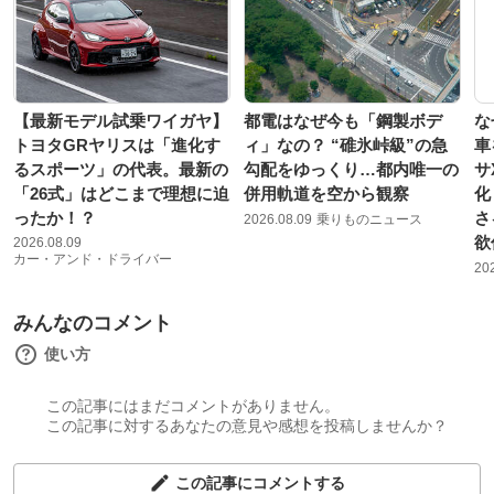
【最新モデル試乗ワイガヤ】
都電はなぜ今も「鋼製ボデ
な
トヨタGRヤリスは「進化す
ィ」なの？ “碓氷峠級”の急
車
るスポーツ」の代表。最新の
勾配をゆっくり…都内唯一の
サ
「26式」はどこまで理想に迫
併用軌道を空から観察
化
ったか！？
さ
2026.08.09
乗りものニュース
欲
2026.08.09
カー・アンド・ドライバー
20
みんなのコメント
使い方
この記事にはまだコメントがありません。
この記事に対するあなたの意見や感想を投稿しませんか？
この記事にコメントする