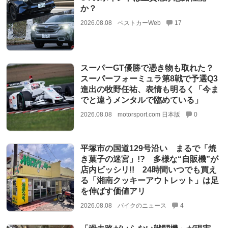
か？
2026.08.08
ベストカーWeb
17
スーパーGT優勝で憑き物も取れた？
スーパーフォーミュラ第8戦で予選Q3
進出の牧野任祐、表情も明るく「今ま
でと違うメンタルで臨めている」
2026.08.08
motorsport.com 日本版
0
平塚市の国道129号沿い まるで「焼
き菓子の迷宮」!? 多様な“自販機”が
店内ビッシリ!! 24時間いつでも買え
る「湘南クッキーアウトレット」は足
を伸ばす価値アリ
2026.08.08
バイクのニュース
4