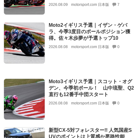
2026.08.09
motorsport.com 日本版
7
Moto2イギリス予選｜イザン・ゲバ
ラ、今季3度目のポールポジション獲
得。佐々木歩夢が予選トップ10
2026.08.08
motorsport.com 日本版
0
Moto3イギリス予選｜スコット・オグ
デン、今季初ポール！ 山中琉聖、Q2
直行も12番手中団スタート
2026.08.08
motorsport.com 日本版
0
新型CX-5対フォレスター!! 人気国産S
UVのポイントは上質感か悪路性能