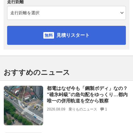
走行距離
見積りスタート
おすすめのニュース
都電はなぜ今も「鋼製ボディ」なの？
“碓氷峠級”の急勾配をゆっくり…都内
唯一の併用軌道を空から観察
2026.08.09
乗りものニュース
1