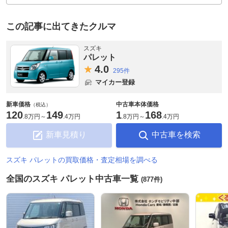
この記事に出てきたクルマ
スズキ
パレット
4.
0
295件
マイカー登録
新車価格
中古車本体価格
（税込）
120
149
1
168
.
8万円
～
.
4万円
.
8万円
～
.
4万円
新車見積り
中古車を検索
スズキ パレットの買取価格・査定相場を調べる
全国のスズキ パレット中古車一覧
(877件)