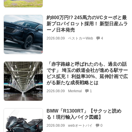
約800万円!? 245馬力のVCターボと最
新プロパイロット採用！ 新型日産ムラ
ーノ日本発売
2026.08.09
ベストカーWeb
4
「赤字路線と呼ばれたのも、過去の話
です」 埼玉の鉄道会社が進める駅サー
ビス拡充！ 利益率30%、延伸計画で広
がる新たな成長戦略とは
2026.08.09
Merkmal
1
BMW「R1300RT」【サクッと読め
る！現行輸入バイク図鑑】
2026.08.09
webオートバイ
0