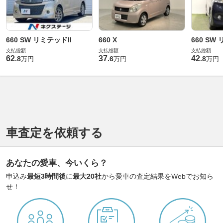
660 SW リミテッドII
660 X
660 SW
支払総額
支払総額
支払総額
62
37
42
.
8
.
6
.
8
万円
万円
万円
車査定を依頼する
あなたの愛車、今いくら？
申込み
最短3時間後
に
最大20社
から愛車の査定結果をWebでお知ら
せ！