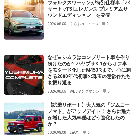
フォルクスワーゲンが特別仕様車「パ
サート eTSIエレガンス プレミアムサ
ウンドエディション」を発売
2026.08.09
くるまのニュース
0
なぜヨシムラはコンプリート車を作り
続けたのか? ハヤブサX-1からオフ車
をモタード化したM450Rまで、心に刺
さる2000年代初頭の珠玉の意欲作たち
を振り返る
2026.08.09
WEBヤングマシン
0
【試乗リポート】大人気の「ジムニー
ノマド」がアップデイト！ さらに魅力
が増した人気車種はどう進化したの
か？
2026.08.09
LEON
0