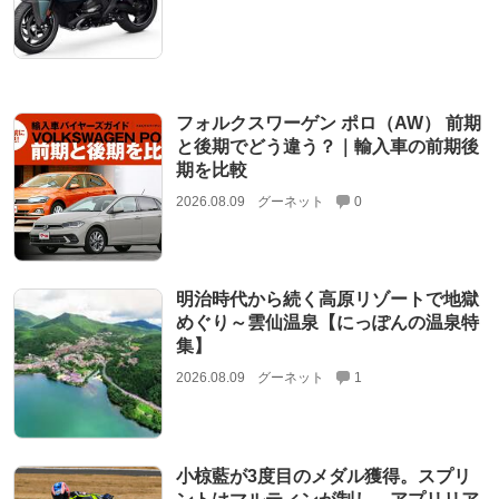
フォルクスワーゲン ポロ（AW） 前期
と後期でどう違う？｜輸入車の前期後
期を比較
2026.08.09
グーネット
0
明治時代から続く高原リゾートで地獄
めぐり～雲仙温泉【にっぽんの温泉特
集】
2026.08.09
グーネット
1
小椋藍が3度目のメダル獲得。スプリ