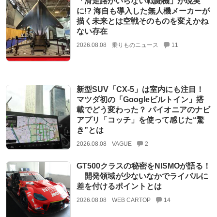
「滑走路がいらない戦闘機」が現実
に!? 海自も導入した無人機メーカーが
描く未来とは空戦そのものを変えかね
ない存在
2026.08.08
乗りものニュース
11
新型SUV「CX-5」は室内にも注目！
マツダ初の「Googleビルトイン」搭
載でどう変わった？ パイオニアのナビ
アプリ「コッチ」を使って感じた“驚
き”とは
2026.08.08
VAGUE
2
GT500クラスの秘密をNISMOが語る！
開発領域が少ないなかでライバルに
差を付けるポイントとは
2026.08.08
WEB CARTOP
14