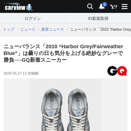
carview!
検索
通知
i
ログイン
ID新規取得
トップ
ニュース
業界ニュース
ニューバランス「2010 “Harbor 
ニューバランス「2010 “Harbor Grey/Fairweather
Blue”」は曇りの日も気分を上げる絶妙なグレーで
勝負──GQ新着スニーカー
2026.05.27 12:30
掲載