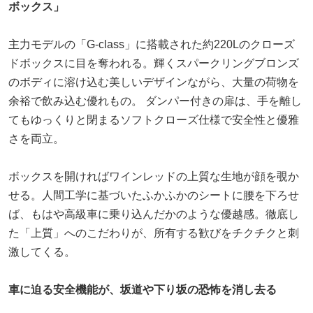
ボックス」
主力モデルの「G-class」に搭載された約220Lのクローズ
ドボックスに目を奪われる。輝くスパークリングブロンズ
のボディに溶け込む美しいデザインながら、大量の荷物を
余裕で飲み込む優れもの。 ダンパー付きの扉は、手を離し
てもゆっくりと閉まるソフトクローズ仕様で安全性と優雅
さを両立。
ボックスを開ければワインレッドの上質な生地が顔を覗か
せる。人間工学に基づいたふかふかのシートに腰を下ろせ
ば、もはや高級車に乗り込んだかのような優越感。徹底し
た「上質」へのこだわりが、所有する歓びをチクチクと刺
激してくる。
車に迫る安全機能が、坂道や下り坂の恐怖を消し去る