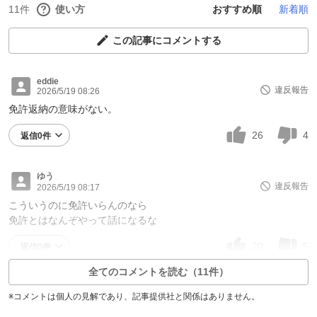
11件
使い方
おすすめ順
新着順
この記事にコメントする
eddie
違反報告
2026/5/19 08:26
免許返納の意味がない。
26
4
返信0件
ゆう
違反報告
2026/5/19 08:17
こういうのに免許いらんのなら
免許とはなんぞやって話になるな
20
5
返信0件
全てのコメントを読む（11件）
※コメントは個人の見解であり、記事提供社と関係はありません。