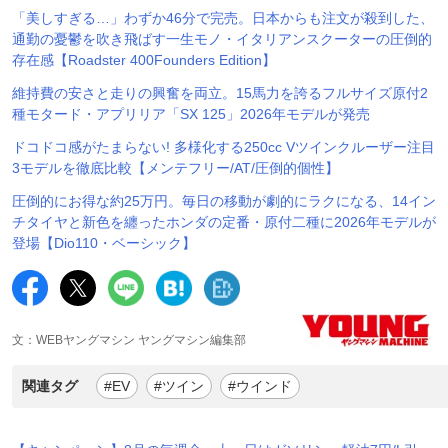
「美しすぎる…」わずか46分で完売。日本からも注文が殺到した、
通勤の憂鬱を吹き飛ばす一生モノ・イタリアンスクーターの圧倒的
存在感【Roadster 400Founders Edition】
維持費の安さと走りの興奮を両立。15馬力を誇るフルサイズ原付2
種モタード・アプリリア「SX 125」2026年モデルが発売
ドコドコ感がたまらない! 多様化する250cc Vツインクルーザー注目
3モデルを徹底比較【メンテフリー/AT/圧倒的個性】
圧倒的にお得な約25万円。毎日の移動が劇的にラクになる、14イン
チタイヤと新色を纏ったホンダの定番・原付二種に2026年モデルが
登場【Dio110・ベーシック】
文：WEBヤングマシン ヤングマシン編集部
関連タグ
#EV
#ツイン
#ウインド