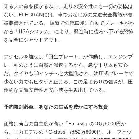
乗る人の命を預かる以上、走りの安全性にも一切の妥協は
ない。ELEGRANには、車でおなじみの先進安全機能が標
準装備されている。 坂道での停車時に自動でブレーキがか
かる「HSAシステム」により、発進時に後ろへ下がる恐怖
を完全にシャットアウト。
アクセルを離せば「回生ブレーキ」が作動し、エンジンブ
レーキのように自然と減速するから、急な下り坂も安心
だ。タイヤも13インチへと大型化され、油圧式ブレーキで
少ない力でもピタッと止まる。この足まわりの強さが、圧
倒的な直進安定性と安心感を生み出している。
予約殺到必至。あなたの生活を豊かにする投資
価格は荷台の自由度が高い「F-class」の48万8000円か
ら。主力モデルの「G-class」は52万8000円、ルーフとウ