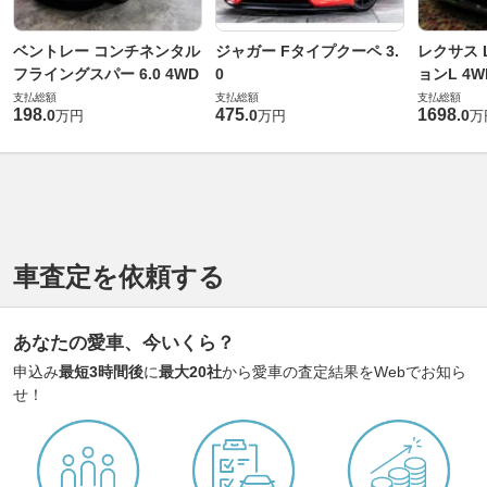
ベントレー コンチネンタル
ジャガー Fタイプクーペ 3.
レクサス L
フライングスパー 6.0 4WD
0
ョンL 4W
支払総額
支払総額
支払総額
198
475
1698
.
0
.
0
.
0
万円
万円
万
車査定を依頼する
あなたの愛車、今いくら？
申込み
最短3時間後
に
最大20社
から愛車の査定結果をWebでお知ら
せ！