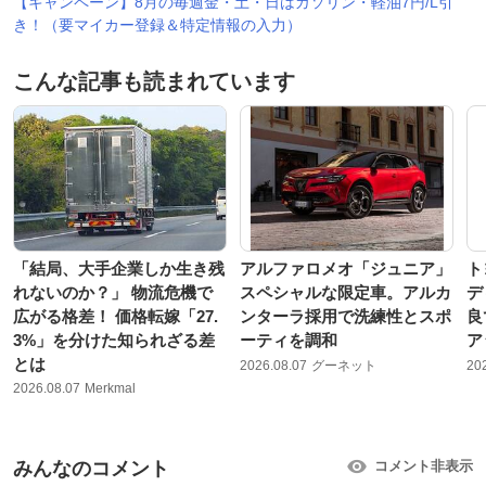
【キャンペーン】8月の毎週金・土・日はガソリン・軽油7円/L引
き！（要マイカー登録＆特定情報の入力）
こんな記事も読まれています
「結局、大手企業しか生き残
アルファロメオ「ジュニア」
ト
れないのか？」 物流危機で
スペシャルな限定車。アルカ
デ
広がる格差！ 価格転嫁「27.
ンターラ採用で洗練性とスポ
良
3%」を分けた知られざる差
ーティを調和
ア
とは
2026.08.07
グーネット
20
2026.08.07
Merkmal
みんなのコメント
コメント非表示