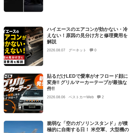
ハイエースのエアコンが効かない・冷
えない！原因の見分け方と修理費用を
解説
2026.08.07
グーネット
0
貼るだけLEDで愛車がオフロード顔に
変身!! グリルマーカーテープが最強な
件!!
2026.08.06
ベストカーWeb
2
脆弱な「空のガソリンスタンド」が積
極的に自衛する日！ 米空軍、大型機の