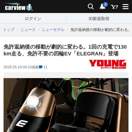
carview!
検索
通知
i
ログイン
ID新規取得
トップ
ニュース
ニューモデル
免許返納後の移動が劇的に変わる。1
免許返納後の移動が劇的に変わる。1回の充電で130
km走る、免許不要の四輪EV「ELEGRAN」登場
2026.05.19 08:10
掲載
11