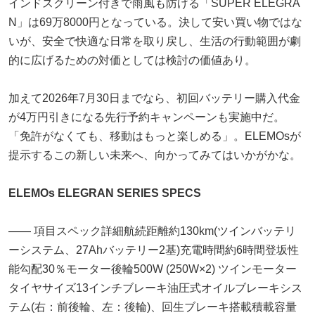
インドスクリーン付きで雨風も防げる「SUPER ELEGRA
N」は69万8000円となっている。決して安い買い物ではな
いが、安全で快適な日常を取り戻し、生活の行動範囲が劇
的に広げるための対価としては検討の価値あり。
加えて2026年7月30日までなら、初回バッテリー購入代金
が4万円引きになる先行予約キャンペーンも実施中だ。
「免許がなくても、移動はもっと楽しめる」。ELEMOsが
提示するこの新しい未来へ、向かってみてはいかがかな。
ELEMOs ELEGRAN SERIES SPECS
―― 項目スペック詳細航続距離約130km(ツインバッテリ
ーシステム、27Ahバッテリー2基)充電時間約6時間登坂性
能勾配30％モーター後輪500W (250W×2) ツインモーター
タイヤサイズ13インチブレーキ油圧式オイルブレーキシス
テム(右：前後輪、左：後輪)、回生ブレーキ搭載積載容量