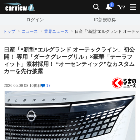
carview!
検索
通知
i
ログイン
ID新規取得
トップ
ニュース
業界ニュース
日産「“新型”エルグランド オーテ
日産「“新型”エルグランド オーテックライン」初公
開！ 専用「ダークグレーグリル」×豪華「テーラフ
ィット」素材採用！ “オーセンティック”なカスタム
カーを先行披露
2026.05.09 08:10
掲載
17