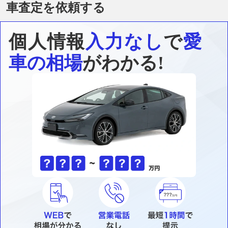
車査定を依頼する
個人情報
入力なし
で
愛
車の相場
がわかる!