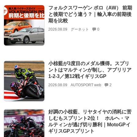
フォルクスワーゲン ポロ（AW） 前期
と後期でどう違う？｜輸入車の前期後
期を比較
2026.08.09
グーネット
0
小椋藍が3度目のメダル獲得。スプリ
ントはマルティンが制し、アプリリア
1-2-3／第12戦イギリスGP
2026.08.09
AUTOSPORT web
2
好調の小椋藍、リヤタイヤの消耗に苦
しむもスプリント2位！ ホルヘ・マ
ルティンが逃げ切り勝利｜MotoGPイ
ギリスGPスプリント