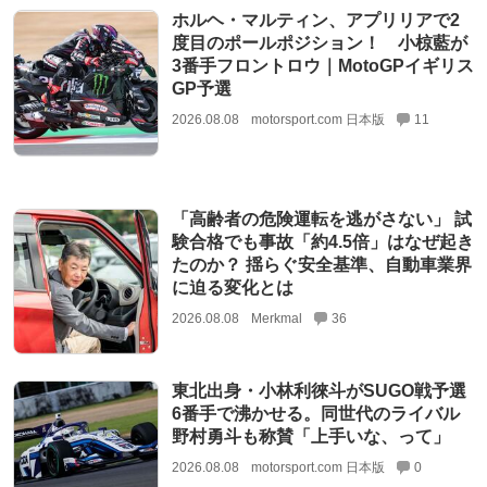
ホルヘ・マルティン、アプリリアで2
度目のポールポジション！ 小椋藍が
3番手フロントロウ｜MotoGPイギリス
GP予選
2026.08.08
motorsport.com 日本版
11
「高齢者の危険運転を逃がさない」 試
験合格でも事故「約4.5倍」はなぜ起き
たのか？ 揺らぐ安全基準、自動車業界
に迫る変化とは
2026.08.08
Merkmal
36
東北出身・小林利徠斗がSUGO戦予選
6番手で沸かせる。同世代のライバル
野村勇斗も称賛「上手いな、って」
2026.08.08
motorsport.com 日本版
0