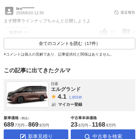
bro********
違反報告
2026/5/10 12:35
まず標準ラインナップちゃんと公開しようよ
12
0
返信0件
全てのコメントを読む（17件）
※コメントは個人の見解であり、記事提供社と関係はありません。
この記事に出てきたクルマ
日産
エルグランド
4.
1
1,955件
マイカー登録
新車価格
中古車本体価格
（税込）
689
869
23
1168
.
7万円
～
.
9万円
.
6万円
～
.
9万円
新車見積り
中古車を検索