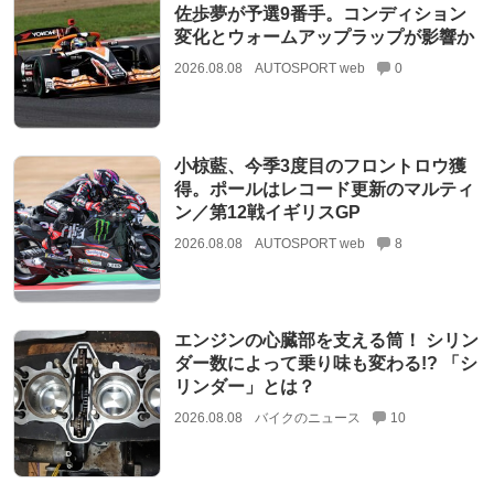
佐歩夢が予選9番手。コンディション
変化とウォームアップラップが影響か
2026.08.08
AUTOSPORT web
0
小椋藍、今季3度目のフロントロウ獲
得。ポールはレコード更新のマルティ
ン／第12戦イギリスGP
2026.08.08
AUTOSPORT web
8
エンジンの心臓部を支える筒！ シリン
ダー数によって乗り味も変わる!? 「シ
リンダー」とは？
2026.08.08
バイクのニュース
10