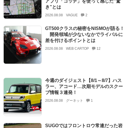
アプリ「コッチ」を使って感じた“驚
き”とは
2026.08.08
VAGUE
2
GT500クラスの秘密をNISMOが語る！
開発領域が少ないなかでライバルに
差を付けるポイントとは
2026.08.08
WEB CARTOP
12
今週のダイジェスト【8/1～8/7】ハス
ラー、アコード…次期モデルのスクー
プ情報３連発！
2026.08.08
グーネット
1
SUGOではフロントロウ常連だった岩