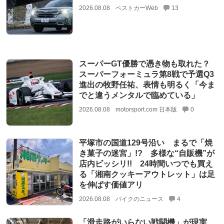
2026.08.08
ベストカーWeb
13
スーパーGT優勝で憑き物も取れた？
スーパーフォーミュラ第8戦で予選Q3
進出の牧野任祐、表情も明るく「今ま
でと違うメンタルで臨めている」
2026.08.08
motorsport.com 日本版
0
平塚市の国道129号沿い まるで「焼
き菓子の迷宮」!? 多様な“自販機”が
店内ビッシリ!! 24時間いつでも買え
る「湘南クッキーアウトレット」は足
を伸ばす価値アリ
2026.08.08
バイクのニュース
4
「滑走路がいらない戦闘機」が現実