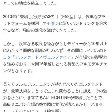
としての地位を確立しました。
2010年に登場した現行の3代目（E52型）は、低重心プラ
ットフォームを採用して
セダン
に近いハンドリングを追求
するなど、独自の進化を遂げてきました。
しかし、度重なる改良を経ながらもデビューから10年以上
にわたり全面的な刷新が行われず、その間にライバルの
ト
ヨタ
「
アルファード
／
ヴェルファイア
」が市場での影響力
を強めており、今回16年越しとなる待望のフルモデルチェ
ンジとなります。
長らくフルモデルチェンジが待たれていたエルグランド
が、最新技術をまとって生まれ変わることに加え、その魅
力をさらに引き立てるAUTECH LINEが登場したことで、
高級ミニバン市場の勢力図に変化が訪れるかもしれませ
ん。（くるまのニュース編集部）