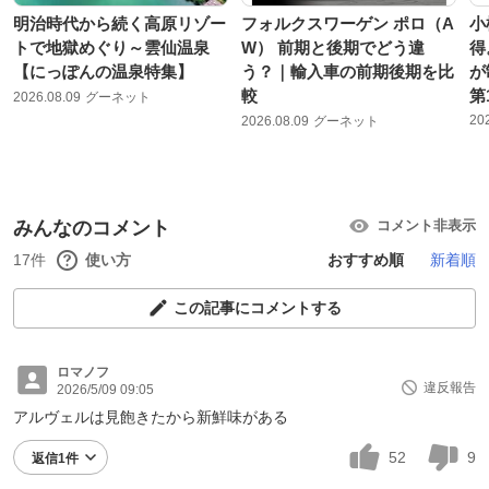
明治時代から続く高原リゾー
フォルクスワーゲン ポロ（A
小
トで地獄めぐり～雲仙温泉
W） 前期と後期でどう違
得
【にっぽんの温泉特集】
う？｜輸入車の前期後期を比
が
較
第
2026.08.09
グーネット
20
2026.08.09
グーネット
みんなのコメント
コメント非表示
17件
使い方
おすすめ順
新着順
この記事にコメントする
ロマノフ
違反報告
2026/5/09 09:05
アルヴェルは見飽きたから新鮮味がある
52
9
返信1件