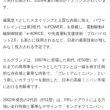
で先行公開され、2026年夏の発売がアナウンスされていま
す。
威風堂々としたスタイリングと上質な内装に加え、パワー
トレインには第3世代「e-POWER」を搭載し、電動駆動4
輪制御技術「e-4ORCE」や先進運転支援技術「プロパイロ
ット2.0」も新たに採用されるなど、日産の最新技術が惜し
みなく投入される予定です。
エルグランドは、1997年に登場した初代（E50型）が、そ
れまでの商用車をベースとしたワゴンとは一線を画す圧倒
的な存在感と豪華な内装で、「プレミアムミニバン」とい
う新しいカテゴリーを創出した、日本の高級
ミニバン
市場
における先駆者です。
2002年発売の2代目（E51型）は、FRレイアウトによる力
強い走行性能と重厚なデザインで「キングオブミニバン」