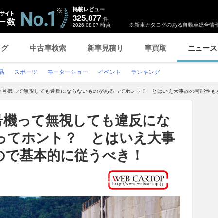
掲載レビュー
325,877
件
時点
※新車カタログのある自動車総合情報
2026.08.07
ログ
中古車検索
新車見積り
車買取
ニュース
品
スポーツ
モーターショー
イベント
ランキング
信号機って無視しても違反にならないものがあるってホント？ とはいえ大事故の可能性も
号機って無視しても違反にな
ってホント？ とはいえ大事
ので基本的に従うべき！