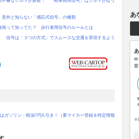
動不審なクルマが多数！ 「軽車両用信号」はクルマが従う
あ
 意外と知らない「感応式信号」の種類
無視って知ってた？ 歩行者用信号のルールとは
！ 信号は「３つの方式」でスムースな交通を実現するよう
申
愛
はガソリン・軽油7円/L引き！（要マイカー登録＆特定情報
※
す