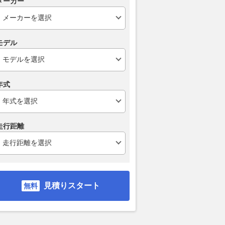
メーカー
モデル
年式
まわして緊急走行も可
そこのアナタ違反です！ パッ
「空いている
色ボディに赤白バンパ
シングや右ウインカーはしちゃ
車線を走り続け
った「交通管理隊」の
ダメ？ 追い越し車線に居座り
の違反切符!?
？
続けるドライバーの心理とは？
旅行時に気を
走行距離
の“意外な落と
WEB CARTOP
2026.08.04
ベストカーWeb
2026.07.31
VAG
見積りスタート