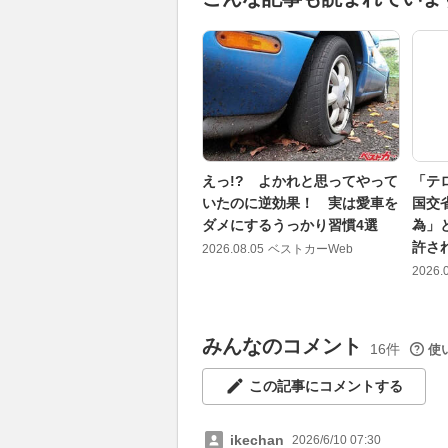
えっ!? よかれと思ってやって
「テ
いたのに逆効果！ 実は愛車を
国交
ダメにするうっかり習慣4選
為」
許さ
2026.08.05
ベストカーWeb
2026.
みんなのコメント
16件
使
この記事にコメントする
ikechan
2026/6/10 07:30