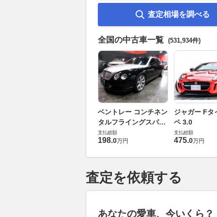
査定相場を調べる
全国の中古車一覧
(531,934件)
ベントレー コンチネン
ジャガー Fタ
タルフライングスパー
ペ 3.0
6.0 4WD
支払総額
支払総額
198
.
475
.
0
0
万円
万円
査定を依頼する
あなたの愛車、今いくら？