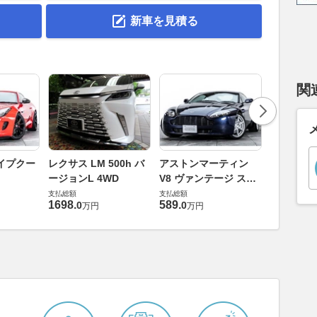
新車を見積る
関
ロータス 
イプクー
レクサス LM 500h バ
アストンマーティン
エヴォー
ージョンL 4WD
V8 ヴァンテージ スポ
支払総額
ーツシフト
支払総額
支払総額
448
.
0
万円
1698
.
589
.
0
0
万円
万円