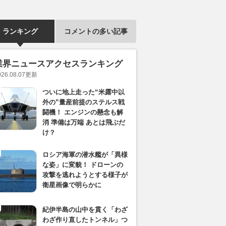
ランキング
コメントの多い記事
業界ニュースアクセスランキング
026.08.07
更新
ついに地上走った“米露中以
外の”量産前提のステルス戦
闘機！ エンジンの懸念も解
消 準備は万端 あとは飛ぶだ
け？
ロシア海軍の潜水艦が「異様
な姿」に変貌！ ドローンの
攻撃を逃れようとする様子が
衛星画像で明らかに
紀伊半島の山中を貫く「わざ
わざ作り直したトンネル」つ