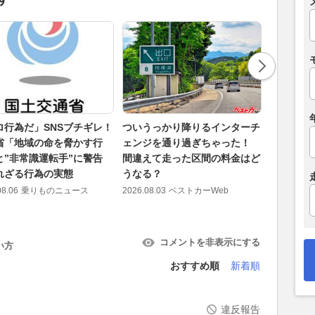
ロ行為だ」SNSブチギレ！
ついうっかり降りるインターチ
赤色灯を
省「地域の命を脅かす行
ェンジを通り過ぎちゃった！
能！ 黄
と”非常識運転手”に警告
間違えて走った区間の料金はど
ーをまと
れざる行為の実態
うなる？
役割とは
08.06
乗りものニュース
2026.08.03
ベストカーWeb
2026.08.04
コメントを非表示にする
い方
おすすめ順
新着順
違反報告