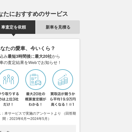
なたにおすすめのサービス
車査定を依頼
新車を見積る
あなたの愛車、今いくら？
込み
最短3時間後
に
最大20社
から
車の査定結果をWebでお知らせ！
1：本サービスで実施のアンケートより （回答期
間：2023年6月〜2024年5月）