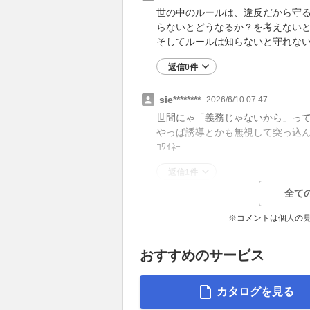
世の中のルールは、違反だから守る
らないとどうなるか？を考えない
そしてルールは知らないと守れな
返信0件
sie********
2026/6/10 07:47
世間にゃ「義務じゃないから」っ
やっぱ誘導とかも無視して突っ込
ｺﾜｲﾈｰ
返信1件
全て
※コメントは個人の
おすすめのサービス
カタログを見る