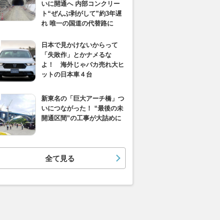
いに開通へ 内部コンクリー
ト“ぜんぶ剥がして”約3年遅
れ 唯一の国道の代替路に
日本で見かけないからって
「失敗作」とかナメるな
よ！ 海外じゃバカ売れ大ヒ
ットの日本車４台
新東名の「巨大アーチ橋」つ
いにつながった！ “最後の未
開通区間”の工事が大詰めに
全て見る