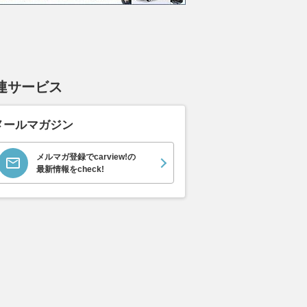
連サービス
メールマガジン
エヴォーラ
ホンダ NSX 3.0
ロールスロイス ゴース
日産 
メルマガ登録でcarview!の
ラ
ト ロールスロイス ゴ
ック 
最新情報をcheck!
支払総額
898
.
0
万円
ースト(第1世代 / RR4)
支払総額
支払総額
905
.
220
.
1
0
万円