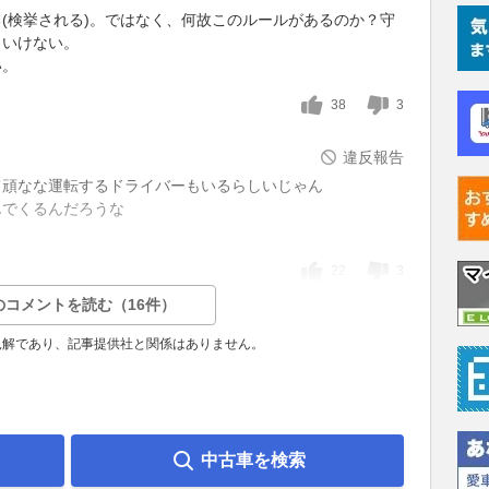
(検挙される)。ではなく、何故このルールがあるのか？守
といけない。
い。
38
3
違反報告
て頑なな運転するドライバーもいるらしいじゃん
んでくるんだろうな
22
3
のコメントを読む（16件）
見解であり、記事提供社と関係はありません。
中古車を検索