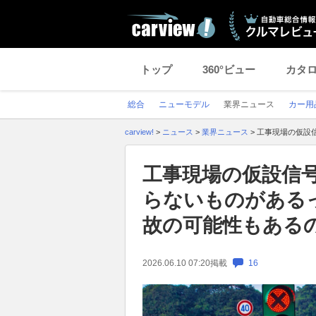
トップ
360°ビュー
カタ
総合
ニューモデル
業界ニュース
カー用
carview!
>
ニュース
>
業界ニュース
>
工事現場の仮設
工事現場の仮設信
らないものがある
故の可能性もある
2026.06.10 07:20
掲載
16