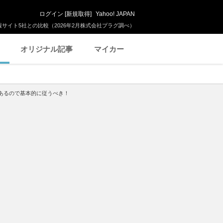
ログイン
[
新規取得
]
Yahoo! JAPAN
サイト5社との比較（2026年2月株式会社プラグ調べ）
オリジナル記事
マイカー
あるので基本的に従うべき！