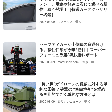
テン」、用途や好みに応じて選べる新
作、続々登場！［特選カーアクセサリ
ー名鑑］
2026.08.09
レスポンス
0
セーフティカーが上位陣の命運分け
る。福住仁嶺が今季2勝目｜スーパー
フォーミュラ第8戦決勝レポート
2026.08.09
motorsport.com 日本版
1
“長い鼻”がドローンの脅威に対する単
純な回答!? 砲撃の “空白地帯”を埋め
る画期的でごく単純な方法とは
2026.08.09
乗りものニュース
0