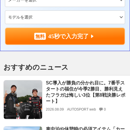
45秒で入力完了
おすすめのニュース
SC導入が勝負の分かれ目に。7番手ス
タートの福住が今季2勝目、勝利見え
たフラガは悔しい3位【第8戦決勝レポ
ート】
2026.08.09
AUTOSPORT web
0
車中泊や休憩時の必須アイテム「カー