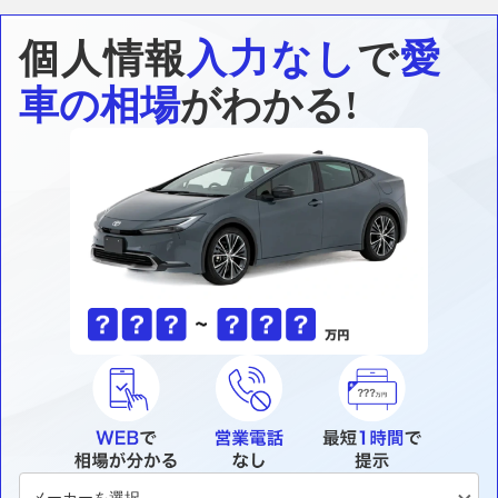
個人情報
入力なし
で
愛
車の相場
がわかる!