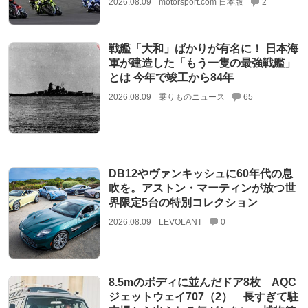
2026.08.09
motorsport.com 日本版
2
戦艦「大和」ばかりが有名に！ 日本海
軍が建造した「もう一隻の最強戦艦」
とは 今年で竣工から84年
2026.08.09
乗りものニュース
65
DB12やヴァンキッシュに60年代の息
吹を。アストン・マーティンが放つ世
界限定5台の特別コレクション
2026.08.09
LEVOLANT
0
8.5mのボディに並んだドア8枚 AQC
ジェットウェイ707（2） 長すぎて駐