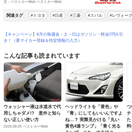
文：ベストカーWeb ベストカーWeb
関連タグ
#トヨタ
#日産
#三菱
#スバル
#レヴォー
【キャンペーン】8月の毎週金・土・日はガソリン・軽油7円/L引
き！（要マイカー登録＆特定情報の入力）
こんな記事も読まれています
ウォッシャー液は水道水で代
ヘッドライトを「黄色」や
つ
用しちゃダメ!? 意外と知ら
「青」にしてもいいんですよ
チ
ない正しい使い方
ね…？ 実際見かける「丸い
た
黄色4連ランプ」「青く光る
料
2026.08.05
ベストカーWeb