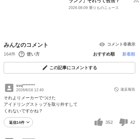
ランプ」それって合法？
20
2026.08.09
乗りものニュース
みんなのコメント
コメント非表示
164件
使い方
おすすめ順
新着順
この記事にコメントする
svq********
違反報告
2026/6/16 12:40
それよりメーカーでつけた
アイドリングストップを取り外すして
くれないですかね？
352
42
返信14件