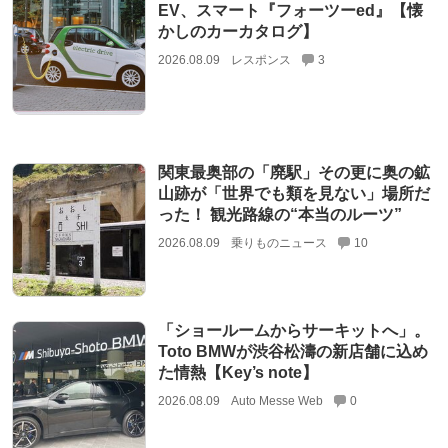
EV、スマート『フォーツーed』【懐
かしのカーカタログ】
2026.08.09
レスポンス
3
関東最奥部の「廃駅」その更に奥の鉱
山跡が「世界でも類を見ない」場所だ
った！ 観光路線の“本当のルーツ”
2026.08.09
乗りものニュース
10
「ショールームからサーキットへ」。
Toto BMWが渋谷松濤の新店舗に込め
た情熱【Key’s note】
2026.08.09
Auto Messe Web
0