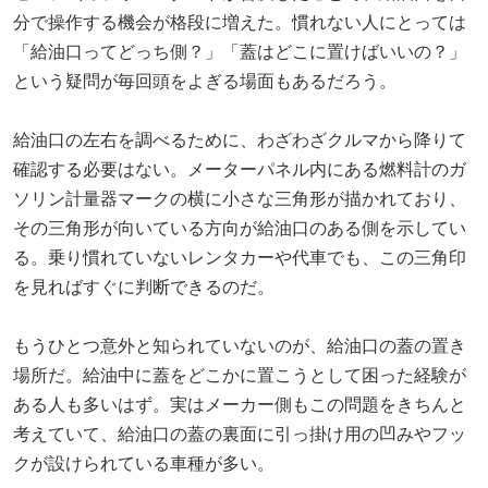
分で操作する機会が格段に増えた。慣れない人にとっては
「給油口ってどっち側？」「蓋はどこに置けばいいの？」
という疑問が毎回頭をよぎる場面もあるだろう。
給油口の左右を調べるために、わざわざクルマから降りて
確認する必要はない。メーターパネル内にある燃料計のガ
ソリン計量器マークの横に小さな三角形が描かれており、
その三角形が向いている方向が給油口のある側を示してい
る。乗り慣れていないレンタカーや代車でも、この三角印
を見ればすぐに判断できるのだ。
もうひとつ意外と知られていないのが、給油口の蓋の置き
場所だ。給油中に蓋をどこかに置こうとして困った経験が
ある人も多いはず。実はメーカー側もこの問題をきちんと
考えていて、給油口の蓋の裏面に引っ掛け用の凹みやフッ
クが設けられている車種が多い。