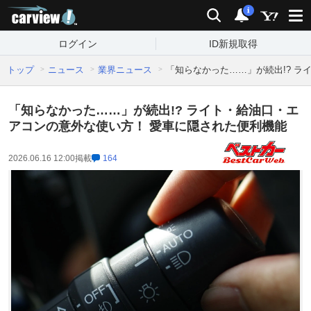
carview!
検索
通知
i
ログイン
ID新規取得
トップ
ニュース
業界ニュース
「知らなかった……」が続出!? 
「知らなかった……」が続出!? ライト・給油口・エ
アコンの意外な使い方！ 愛車に隠された便利機能
2026.06.16 12:00
掲載
164