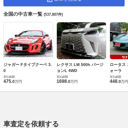
全国の中古車一覧
(537,807件)
ジャガー Fタイプクーペ 3.
レクサス LM 500h バージ
ロータス 
0
ョンL 4WD
ォーラ
支払総額
支払総額
支払総額
475
1698
448
.
0
.
0
.
0
万円
万円
万
車査定を依頼する