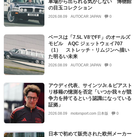
車場から出られる気がしない 博物館
の目玉コレクション
2026.08.09
AUTOCAR JAPAN
0
ベースは「7.5L V8でFF」のオールズ
モビル AQC ジェットウェイ707
（1） ストレッチ・リムジンへ描い
た明るい未来
2026.08.09
AUTOCAR JAPAN
0
アウディ代表、サインツJr.＆ピアスト
リ移籍の憶測を否定「いつか我々が競
争力を持てるという認識になっている
証拠」
2026.08.09
motorsport.com 日本版
0
日本で初めて販売された欧州メーカー