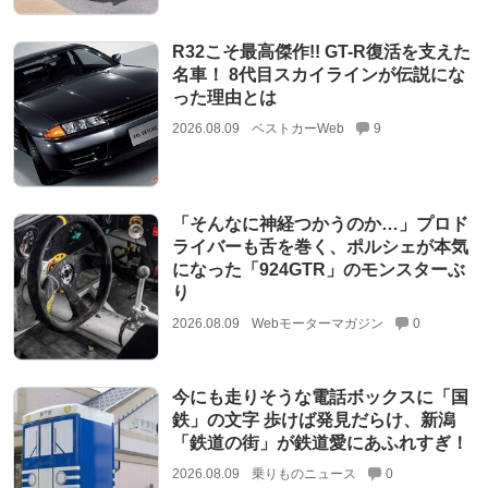
R32こそ最高傑作!! GT-R復活を支えた
名車！ 8代目スカイラインが伝説にな
った理由とは
2026.08.09
ベストカーWeb
9
「そんなに神経つかうのか…」プロド
ライバーも舌を巻く、ポルシェが本気
になった「924GTR」のモンスターぶ
り
2026.08.09
Webモーターマガジン
0
今にも走りそうな電話ボックスに「国
鉄」の文字 歩けば発見だらけ、新潟
「鉄道の街」が鉄道愛にあふれすぎ！
2026.08.09
乗りものニュース
0