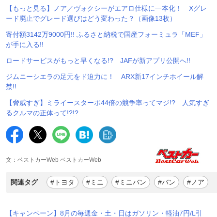
【もっと見る】ノア／ヴォクシーがエアロ仕様に一本化！ Xグレ
ード廃止でグレード選びはどう変わった？（画像13枚）
寄付額3142万9000円!! ふるさと納税で国産フォーミュラ「MEF」
が手に入る!!
ロードサービスがもっと早くなる!? JAFが新アプリ公開へ!!
ジムニーシエラの足元をド迫力に！ ARX新17インチホイール解
禁!!
【脅威すぎ】ミライースターボ44倍の競争率ってマジ!? 人気すぎ
るクルマの正体って!?!?
文：ベストカーWeb ベストカーWeb
関連タグ
#トヨタ
#ミニ
#ミニバン
#バン
#ノア
【キャンペーン】8月の毎週金・土・日はガソリン・軽油7円/L引