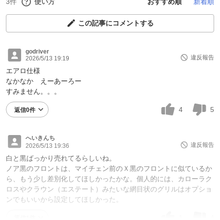
3件
使い方
おすすめ順
新着順
この記事にコメントする
godriver
違反報告
2026/5/13 19:19
エアロ仕様
なかなか えーあーろー
すみません。。。
4
5
返信0件
へいきんち
違反報告
2026/5/13 19:36
白と黒ばっかり売れてるらしいね。
ノア黒のフロントは、マイチェン前のＸ黒のフロントに似ているか
ら、もう少し差別化してほしかったかな。個人的には、カローラク
ロスやクラウン（エステート）みたいな網目状のグリルはオプショ
ンでもいいから設定してほしかった。
1
4
返信1件