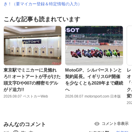
き！（要マイカー登録＆特定情報の入力）
こんな記事も読まれています
東京駅でミニカーに見惚れ
MotoGP、シルバーストンと
レ
ろ!! オートアートが手がけた
契約延長。イギリスGP開催
オ
頭文字Dや007の精密モデル
を少なくとも2028年まで継続
「
がド迫力!!
へ
ク
変
2026.08.07
ベストカーWeb
2026.08.07
motorsport.com 日本版
20
みんなのコメント
コメント非表示