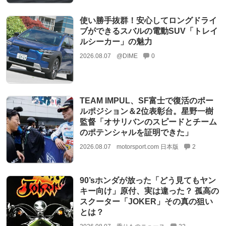
使い勝手抜群！安心してロングドライ
ブができるスバルの電動SUV「トレイ
ルシーカー」の魅力
2026.08.07
@DIME
0
TEAM IMPUL、SF富士で復活のポー
ルポジション＆2位表彰台。星野一樹
監督「オサリバンのスピードとチーム
のポテンシャルを証明できた」
2026.08.07
motorsport.com 日本版
2
90’sホンダが放った「どう見てもヤン
キー向け」原付、実は違った？ 孤高の
スクーター「JOKER」その真の狙い
とは？