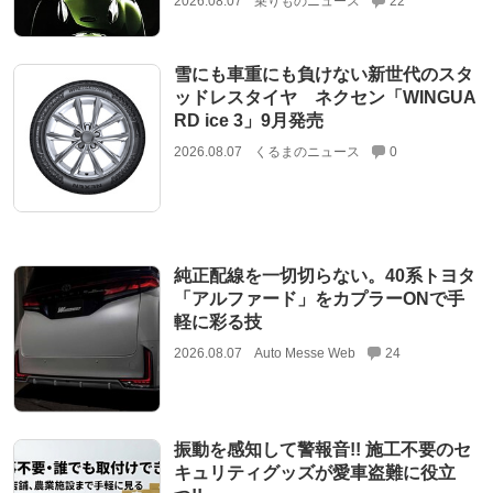
2026.08.07
乗りものニュース
22
雪にも車重にも負けない新世代のスタ
ッドレスタイヤ ネクセン「WINGUA
RD ice 3」9月発売
2026.08.07
くるまのニュース
0
純正配線を一切切らない。40系トヨタ
「アルファード」をカプラーONで手
軽に彩る技
2026.08.07
Auto Messe Web
24
振動を感知して警報音!! 施工不要のセ
キュリティグッズが愛車盗難に役立