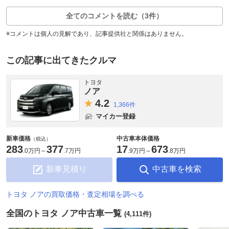
全てのコメントを読む（3件）
※コメントは個人の見解であり、記事提供社と関係はありません。
この記事に出てきたクルマ
トヨタ
ノア
4.
2
1,366件
マイカー登録
新車価格
中古車本体価格
（税込）
283
377
17
673
.
0万円
～
.
7万円
.
9万円
～
.
8万円
新車見積り
中古車を検索
トヨタ ノアの買取価格・査定相場を調べる
全国のトヨタ ノア中古車一覧
(4,111件)