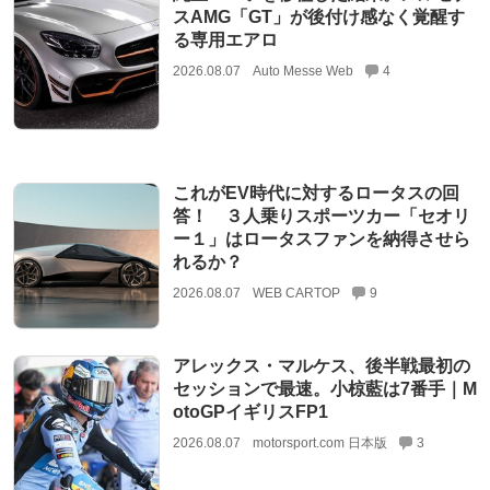
スAMG「GT」が後付け感なく覚醒す
る専用エアロ
2026.08.07
Auto Messe Web
4
これがEV時代に対するロータスの回
答！ ３人乗りスポーツカー「セオリ
ー１」はロータスファンを納得させら
れるか？
2026.08.07
WEB CARTOP
9
アレックス・マルケス、後半戦最初の
セッションで最速。小椋藍は7番手｜M
otoGPイギリスFP1
2026.08.07
motorsport.com 日本版
3