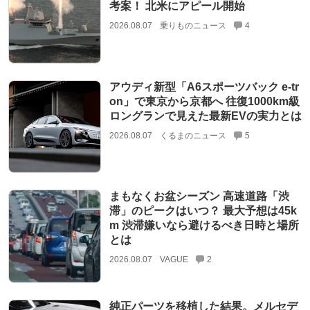
考案！ 北米にアピール開始
2026.08.07
乗りものニュース
4
アウディ新型「A6スポーツバック e-tr
on」で東京から京都へ 往復1000km級
ロングランで見えた最新EVの実力とは
2026.08.07
くるまのニュース
5
まもなくお盆シーズン 高速道路「渋
滞」のピークはいつ？ 最大予想は45k
m 渋滞嫌いなら避けるべき日時と場所
とは
2026.08.07
VAGUE
2
純正パーツを移植した結果。メルセデ