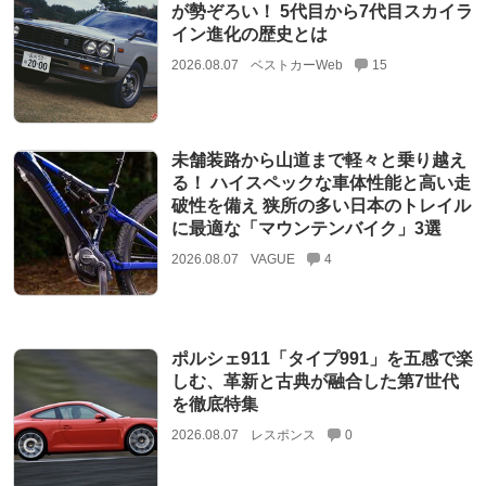
が勢ぞろい！ 5代目から7代目スカイラ
イン進化の歴史とは
2026.08.07
ベストカーWeb
15
未舗装路から山道まで軽々と乗り越え
る！ ハイスペックな車体性能と高い走
破性を備え 狭所の多い日本のトレイル
に最適な「マウンテンバイク」3選
2026.08.07
VAGUE
4
ポルシェ911「タイプ991」を五感で楽
しむ、革新と古典が融合した第7世代
を徹底特集
2026.08.07
レスポンス
0