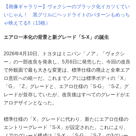
【画像ギャラリー】ヴォクシーのブラック化イカツくてい
いじゃん！ 黒グリルにヘッドライトのパターンもめっち
ゃ映えてる!!（13枚）
エアロ一本化の背景と新グレード「S-X」の誕生
2026年4月10日、トヨタはミニバン「ノア」「ヴォクシ
ー」の一部改良を発表し、5月6日に発売した。今回の改良
で外観面で最も大きな変更は、標準仕様の廃止と全車エア
ロ意匠への統一だ。これまでノアには標準ボディの「X」
「G」「Z」グレードと、エアロ仕様の「S-G」「S-Z」グ
レードが並存していたが、改良後はすべてのグレードがエ
アロデザインとなった。
標準仕様の「X」グレードに代わり、新たにエアロ仕様の
エントリーグレード「S-X」が設定された。これにより、
ノアのグレード構成は「S-X」「S-G」「S-Z」の3グレー