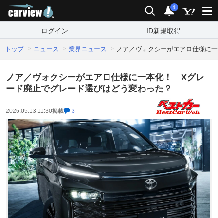
carview!
検索
通知
i
ログイン
ID新規取得
トップ
ニュース
業界ニュース
ノア／ヴォクシーがエアロ仕様に一
ノア／ヴォクシーがエアロ仕様に一本化！ Xグレ
ード廃止でグレード選びはどう変わった？
2026.05.13 11:30
掲載
3