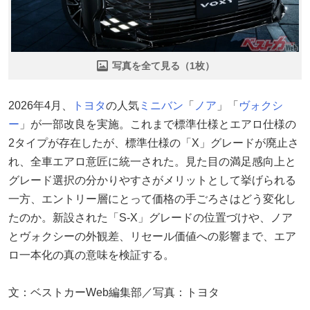
写真を全て見る（1枚）
2026年4月、
トヨタ
の人気
ミニバン
「
ノア
」「
ヴォクシ
ー
」が一部改良を実施。これまで標準仕様とエアロ仕様の
2タイプが存在したが、標準仕様の「X」グレードが廃止さ
れ、全車エアロ意匠に統一された。見た目の満足感向上と
グレード選択の分かりやすさがメリットとして挙げられる
一方、エントリー層にとって価格の手ごろさはどう変化し
たのか。新設された「S-X」グレードの位置づけや、ノア
とヴォクシーの外観差、リセール価値への影響まで、エア
ロ一本化の真の意味を検証する。
文：ベストカーWeb編集部／写真：トヨタ