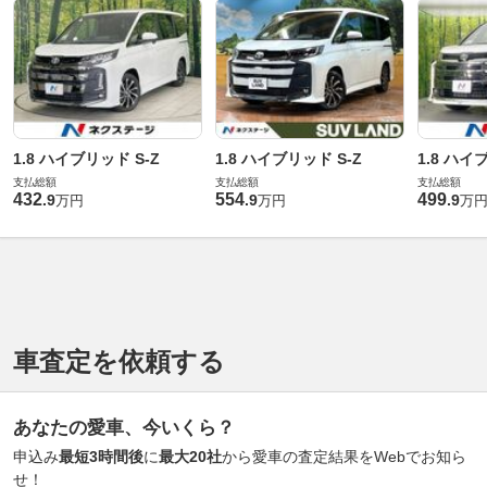
1.8 ハイブリッド S-Z
1.8 ハイブリッド S-Z
1.8 ハイ
支払総額
支払総額
支払総額
432
554
499
.
9
.
9
.
9
万円
万円
万
車査定を依頼する
あなたの愛車、今いくら？
申込み
最短3時間後
に
最大20社
から愛車の査定結果をWebでお知ら
せ！