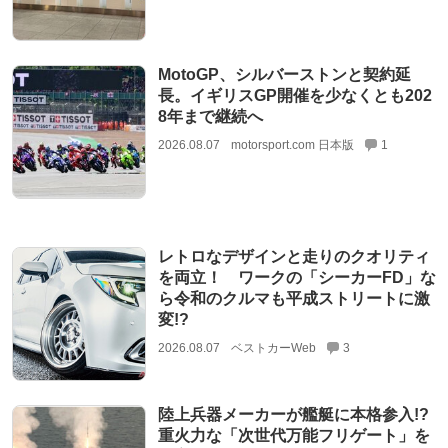
MotoGP、シルバーストンと契約延
長。イギリスGP開催を少なくとも202
8年まで継続へ
2026.08.07
motorsport.com 日本版
1
レトロなデザインと走りのクオリティ
を両立！ ワークの「シーカーFD」な
ら令和のクルマも平成ストリートに激
変!?
2026.08.07
ベストカーWeb
3
陸上兵器メーカーが艦艇に本格参入!?
重火力な「次世代万能フリゲート」を