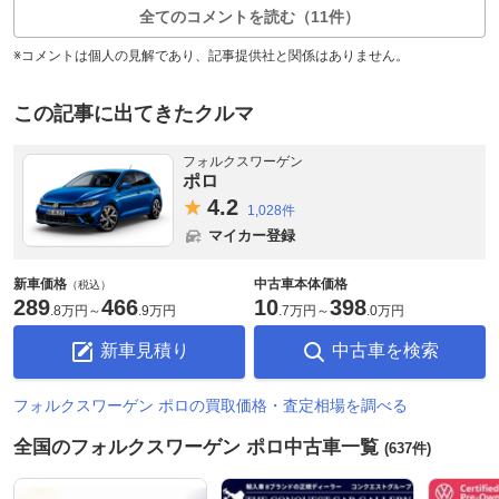
全てのコメントを読む（11件）
※コメントは個人の見解であり、記事提供社と関係はありません。
この記事に出てきたクルマ
フォルクスワーゲン
ポロ
4.
2
1,028件
マイカー登録
新車価格
中古車本体価格
（税込）
289
466
10
398
.
8万円
～
.
9万円
.
7万円
～
.
0万円
新車見積り
中古車を検索
フォルクスワーゲン ポロの買取価格・査定相場を調べる
全国のフォルクスワーゲン ポロ中古車一覧
(637件)