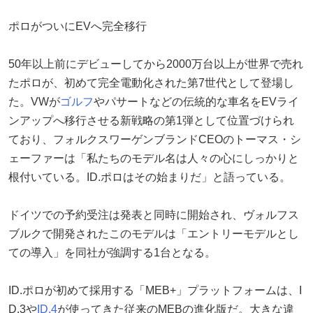
ポロがついにEVへ完全移行
50年以上前にデビューしてから2000万台以上が世界で売れ
たポロが、初めて完全電動化された第7世代として登場し
た。VWが
ゴルフ
やパサートなどの伝統的な車名をEVライ
ンアップへ移行させる新戦略の第1弾として位置づけられ
ており、フォルクスワーゲンブランドCEOのトーマス・シ
ェーファーは「私たちのモデル名は人々の心にしっかりと
根付いている。ID.ポロはその始まりだ」と語っている。
ドイツでの予約受注は発表と同時に開始され、ヴォルフス
ブルクで開発されたこのモデルは「エントリーモデルとし
ての導入」を同社が強調する1台となる。
ID.ポロが初めて採用する「MEB+」プラットフォームは、I
D.3や
ID.4
が使ってきた従来のMEBの進化版だ。大きな違