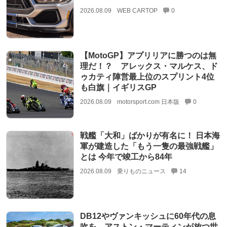
2026.08.09
WEB CARTOP
0
【MotoGP】アプリリアに勝つのは無
理だ！？ アレックス・マルケス、ド
ゥカティ陣営最上位のスプリント4位
も白旗｜イギリスGP
2026.08.09
motorsport.com 日本版
0
戦艦「大和」ばかりが有名に！ 日本海
軍が建造した「もう一隻の最強戦艦」
とは 今年で竣工から84年
2026.08.09
乗りものニュース
14
DB12やヴァンキッシュに60年代の息
吹を。アストン・マーティンが放つ世