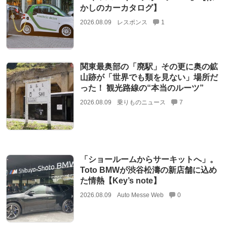
かしのカーカタログ】
2026.08.09
レスポンス
1
関東最奥部の「廃駅」その更に奥の鉱
山跡が「世界でも類を見ない」場所だ
った！ 観光路線の“本当のルーツ”
2026.08.09
乗りものニュース
7
「ショールームからサーキットへ」。
Toto BMWが渋谷松濤の新店舗に込め
た情熱【Key’s note】
2026.08.09
Auto Messe Web
0