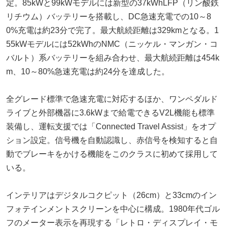
定。85kWと99kWモデルには新型の37kWhLFP（リン酸鉄
リチウム）バッテリーを搭載し、DC急速充電での10～8
0%充電は約23分で完了。最大航続距離は329kmとなる。1
55kWモデルには52kWhのNMC（ニッケル・マンガン・コ
バルト）系バッテリーを組み合わせ、最大航続距離は454k
m、10～80%急速充電は約24分を達成した。
全グレード標準で急速充電に対応するほか、ワンペダルド
ライブと外部機器に3.6kWまで給電できるV2L機能も標準
装備し、運転支援では「Connected Travel Assist」をオプ
ション設定。信号機を自動認識し、赤信号を検知すると自
動でブレーキをかける機能をこのクラスに初めて採用して
いる。
インテリアはデジタルコクピット（26cm）と33cmのイン
フォテインメントスクリーンを中心に構成。1980年代ゴル
フのメーター表示を再現する「レトロ・ディスプレイ・モ