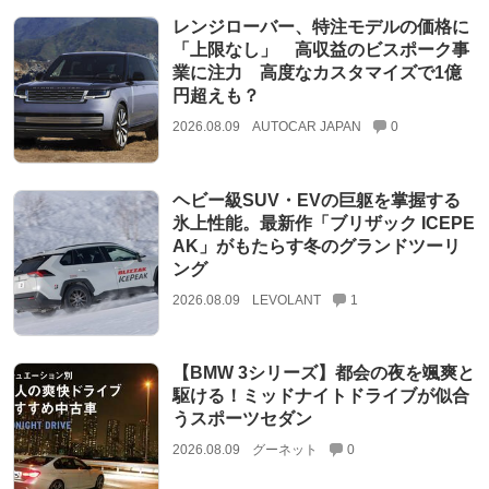
レンジローバー、特注モデルの価格に
「上限なし」 高収益のビスポーク事
業に注力 高度なカスタマイズで1億
円超えも？
2026.08.09
AUTOCAR JAPAN
0
ヘビー級SUV・EVの巨躯を掌握する
氷上性能。最新作「ブリザック ICEPE
AK」がもたらす冬のグランドツーリ
ング
2026.08.09
LEVOLANT
1
【BMW 3シリーズ】都会の夜を颯爽と
駆ける！ミッドナイトドライブが似合
うスポーツセダン
2026.08.09
グーネット
0