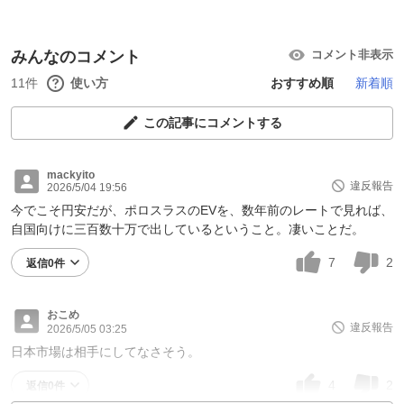
みんなのコメント
コメント非表示
11件
使い方
おすすめ順
新着順
この記事にコメントする
mackyito
違反報告
2026/5/04 19:56
今でこそ円安だが、ポロスラスのEVを、数年前のレートで見れば、
自国向けに三百数十万で出しているということ。凄いことだ。
7
2
返信0件
おこめ
違反報告
2026/5/05 03:25
日本市場は相手にしてなさそう。
4
2
返信0件