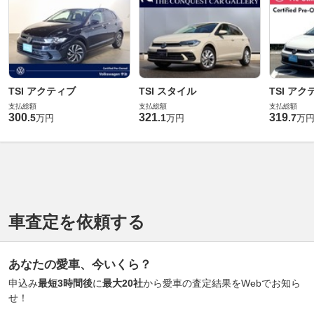
TSI アクティブ
TSI スタイル
TSI アク
支払総額
支払総額
支払総額
300
321
319
.
5
.
1
.
7
万円
万円
万
車査定を依頼する
あなたの愛車、今いくら？
申込み
最短3時間後
に
最大20社
から愛車の査定結果をWebでお知ら
せ！