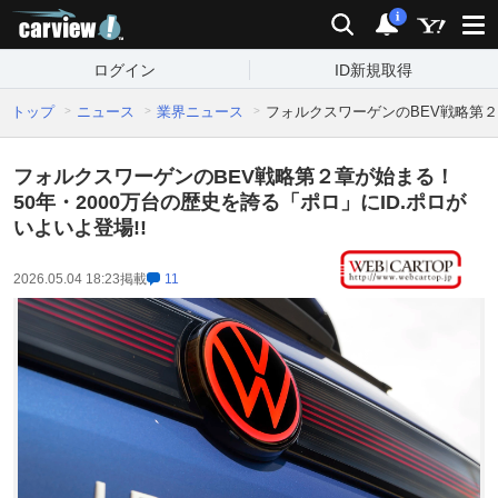
carview!
検索
通知
i
ログイン
ID新規取得
トップ
ニュース
業界ニュース
フォルクスワーゲンのBEV戦略第２章
フォルクスワーゲンのBEV戦略第２章が始まる！
50年・2000万台の歴史を誇る「ポロ」にID.ポロが
いよいよ登場!!
2026.05.04 18:23
掲載
11