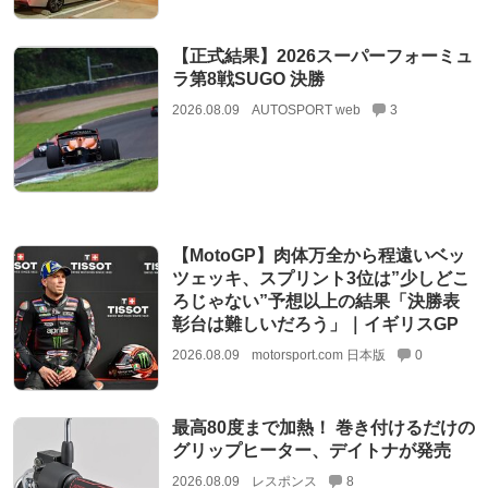
【正式結果】2026スーパーフォーミュ
ラ第8戦SUGO 決勝
2026.08.09
AUTOSPORT web
3
【MotoGP】肉体万全から程遠いベッ
ツェッキ、スプリント3位は”少しどこ
ろじゃない”予想以上の結果「決勝表
彰台は難しいだろう」｜イギリスGP
2026.08.09
motorsport.com 日本版
0
最高80度まで加熱！ 巻き付けるだけの
グリップヒーター、デイトナが発売
2026.08.09
レスポンス
8