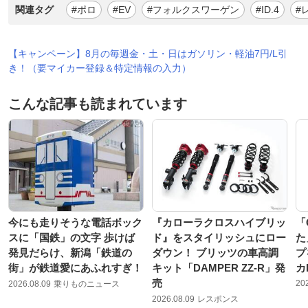
関連タグ
#ポロ
#EV
#フォルクスワーゲン
#ID.4
#
【キャンペーン】8月の毎週金・土・日はガソリン・軽油7円/L引
き！（要マイカー登録＆特定情報の入力）
こんな記事も読まれています
今にも走りそうな電話ボック
『カローラクロスハイブリッ
「
スに「国鉄」の文字 歩けば
ド』をスタイリッシュにロー
た
発見だらけ、新潟「鉄道の
ダウン！ ブリッツの車高調
プ
街」が鉄道愛にあふれすぎ！
キット「DAMPER ZZ-R」発
カ
売
20
2026.08.09
乗りものニュース
2026.08.09
レスポンス