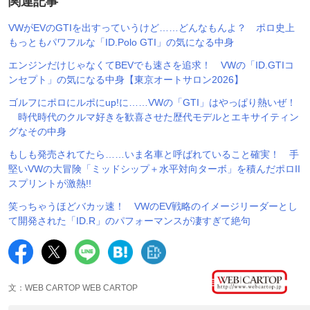
関連記事
VWがEVのGTIを出すっていうけど……どんなもんよ？ ポロ史上
もっともパワフルな「ID.Polo GTI」の気になる中身
エンジンだけじゃなくてBEVでも速さを追求！ VWの「ID.GTIコ
ンセプト」の気になる中身【東京オートサロン2026】
ゴルフにポロにルポにup!に……VWの「GTI」はやっぱり熱いぜ！
時代時代のクルマ好きを歓喜させた歴代モデルとエキサイティン
グなその中身
もしも発売されてたら……いま名車と呼ばれていること確実！ 手
堅いVWの大冒険「ミッドシップ＋水平対向ターボ」を積んだポロII
スプリントが激熱!!
笑っちゃうほどバカッ速！ VWのEV戦略のイメージリーダーとし
て開発された「ID.R」のパフォーマンスが凄すぎて絶句
文：WEB CARTOP WEB CARTOP