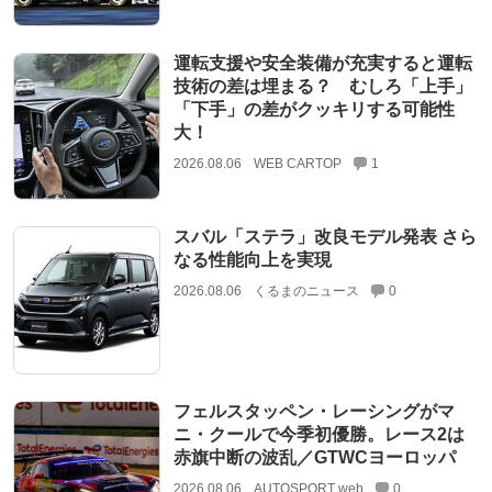
運転支援や安全装備が充実すると運転
技術の差は埋まる？ むしろ「上手」
「下手」の差がクッキリする可能性
大！
2026.08.06
WEB CARTOP
1
スバル「ステラ」改良モデル発表 さら
なる性能向上を実現
2026.08.06
くるまのニュース
0
フェルスタッペン・レーシングがマ
ニ・クールで今季初優勝。レース2は
赤旗中断の波乱／GTWCヨーロッパ
2026.08.06
AUTOSPORT web
0