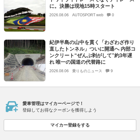
に。決勝は現地15時スタート
2026.08.06
AUTOSPORT web
0
紀伊半島の山中を貫く「わざわざ作り
直したトンネル」ついに開通へ 内部コ
ンクリート“ぜんぶ剥がして”約3年遅
れ 唯一の国道の代替路に
2026.08.06
乗りものニュース
9
愛車管理はマイカーページで！
登録してお得なクーポンを獲得しよう
マイカー登録をする