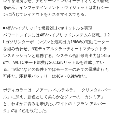
レイを連携させ、ナビゲーションやオーディオなどの情報
を表示。インフォテインメント・ウィジェットは走行シー
ンに応じてレイアウトをカスタマイズできる。
■48Vハイブリッドで燃費20.1km/リットルを実現
パワートレインには48Vハイブリッドシステムを搭載。1.2
Lガソリンターボエンジンと最高出力15kWの電動モーター
を組み合わせ、6速デュアルクラッチオートマチックトラ
ンスミッションと連携する。システム合計最高出力は145p
sで、WLTCモード燃費は20.1km/リットルを達成してい
る。市街地などの条件下ではモーターのみでの電動走行も
可能だ。駆動用バッテリーは48V・0.9kWhだ。
ボディカラーは「ノアール ペルラネラ」「クリスタル パー
ル」に加え、新色として柔らかなグレーの「カシミア」
と、わずかに青みを帯びたホワイトの「ブラン アルバー
タ」の計4色を設定した。