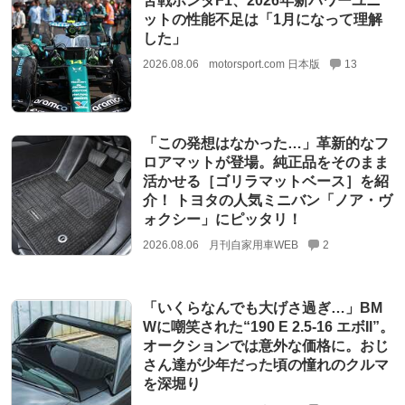
苦戦ホンダF1、2026年新パワーユニ
ットの性能不足は「1月になって理解
した」
2026.08.06
motorsport.com 日本版
13
「この発想はなかった…」革新的なフ
ロアマットが登場。純正品をそのまま
活かせる［ゴリラマットベース］を紹
介！ トヨタの人気ミニバン「ノア・ヴ
ォクシー」にピッタリ！
2026.08.06
月刊自家用車WEB
2
「いくらなんでも大げさ過ぎ…」BM
Wに嘲笑された“190 E 2.5-16 エボII”。
オークションでは意外な価格に。おじ
さん達が少年だった頃の憧れのクルマ
を深堀り