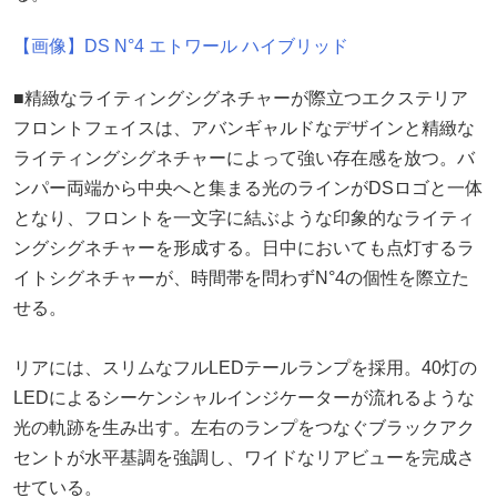
【画像】DS N°4 エトワール ハイブリッド
■精緻なライティングシグネチャーが際立つエクステリア
フロントフェイスは、アバンギャルドなデザインと精緻な
ライティングシグネチャーによって強い存在感を放つ。バ
ンパー両端から中央へと集まる光のラインがDSロゴと一体
となり、フロントを一文字に結ぶような印象的なライティ
ングシグネチャーを形成する。日中においても点灯するラ
イトシグネチャーが、時間帯を問わずN°4の個性を際立た
せる。
リアには、スリムなフルLEDテールランプを採用。40灯の
LEDによるシーケンシャルインジケーターが流れるような
光の軌跡を生み出す。左右のランプをつなぐブラックアク
セントが水平基調を強調し、ワイドなリアビューを完成さ
せている。