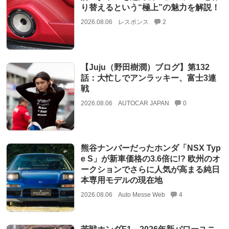
り替えるという“極上”の魅力を解説！
2026.08.06
レスポンス
2
【Juju（野田樹潤）ブログ】第132
話：大忙しでアンラッキー、富士3連
戦
2026.08.06
AUTOCAR JAPAN
0
熊谷ナンバーだったホンダ「NSX Typ
e S」が新車価格の3.6倍に!? 欧州のオ
ークションでさらに人気が高まる純日
本専用モデルの現在地
2026.08.06
Auto Messe Web
4