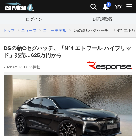
carview!
検索
通知
i
ログイン
ID新規取得
トップ
ニュース
ニューモデル
DSの新Cセグハッチ、「N°4 エト
DSの新Cセグハッチ、「N°4 エトワール ハイブリッ
ド」発売…625万円から
2026.05.13 17:38
掲載