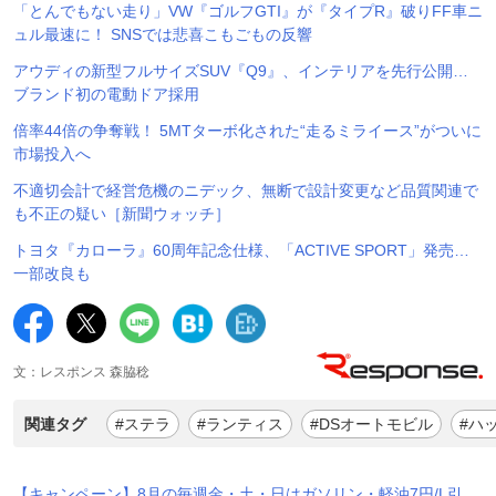
「とんでもない走り」VW『ゴルフGTI』が『タイプR』破りFF車ニ
ュル最速に！ SNSでは悲喜こもごもの反響
アウディの新型フルサイズSUV『Q9』、インテリアを先行公開…
ブランド初の電動ドア採用
倍率44倍の争奪戦！ 5MTターボ化された“走るミライース”がついに
市場投入へ
不適切会計で経営危機のニデック、無断で設計変更など品質関連で
も不正の疑い［新聞ウォッチ］
トヨタ『カローラ』60周年記念仕様、「ACTIVE SPORT」発売…
一部改良も
文：レスポンス 森脇稔
関連タグ
#ステラ
#ランティス
#DSオートモビル
#ハ
【キャンペーン】8月の毎週金・土・日はガソリン・軽油7円/L引