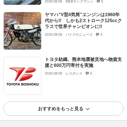
2026.08.06
WEBヤングマシン
5
ヤマハ“V型4気筒”エンジンは1960年
代から!! しかも2ストローク125ccク
ラスで世界チャンピオンに!!
2026.08.06
バイクのニュース
3
トヨタ紡織、熊本地震被災地へ物資支
援と600万円寄付を実施
2026.08.06
レスポンス
0
おすすめをもっと見る