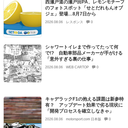
西瀬戸道の瀬戸田PA、レモンモチーフ
のフォトスポット「せとだれもんオブ
ジェ」登場…8月7日から
2026.08.06
レスポンス
0
シャワートイレまで作ってたって何
で!? 自動車部品メーカーが手がける
「意外すぎる裏の仕事」
2026.08.06
WEB CARTOP
0
キャデラックF1の抱える課題は新参特
有？ アップデート効果で劣る現状に
「開発プロセスを確立しなきゃ」
2026.08.06
motorsport.com 日本版
0