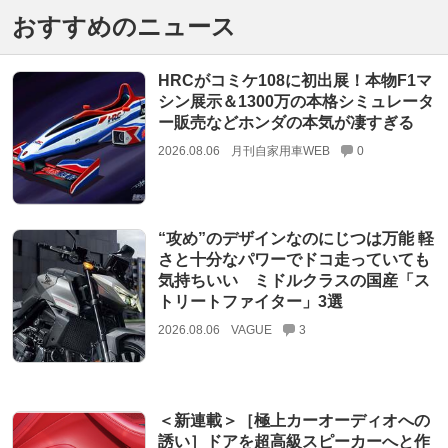
おすすめのニュース
HRCがコミケ108に初出展！本物F1マ
シン展示＆1300万の本格シミュレータ
ー販売などホンダの本気が凄すぎる
2026.08.06
月刊自家用車WEB
0
“攻め”のデザインなのにじつは万能 軽
さと十分なパワーでドコ走っていても
気持ちいい ミドルクラスの国産「ス
トリートファイター」3選
2026.08.06
VAGUE
3
＜新連載＞［極上カーオーディオへの
誘い］ドアを超高級スピーカーへと作