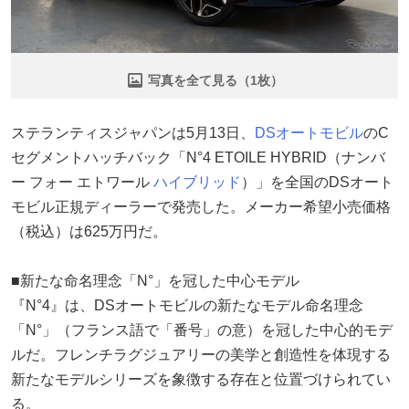
写真を全て見る（1枚）
ステランティスジャパンは5月13日、
DSオートモビル
のC
セグメントハッチバック「N°4 ETOILE HYBRID（ナンバ
ー フォー エトワール
ハイブリッド
）」を全国のDSオート
モビル正規ディーラーで発売した。メーカー希望小売価格
（税込）は625万円だ。
■新たな命名理念「N°」を冠した中心モデル
『N°4』は、DSオートモビルの新たなモデル命名理念
「N°」（フランス語で「番号」の意）を冠した中心的モデ
ルだ。フレンチラグジュアリーの美学と創造性を体現する
新たなモデルシリーズを象徴する存在と位置づけられてい
る。