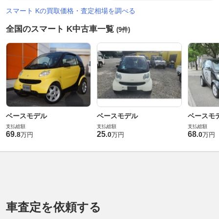
スマート Kの買取価格・査定相場を調べる
全国のスマート K中古車一覧
(9件)
ベースモデル
ベースモデル
ベースモ
支払総額
支払総額
支払総額
69
25
68
.
8
.
0
.
0
万円
万円
万円
車査定を依頼する