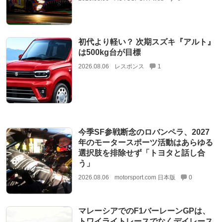
初代より軽い？ 次期スズキ『アルト』
は500kg台が目標
2026.08.06
レスポンス
1
今季SF参戦断念のロバンペラ、2027
年のモータースポーツ活動はあらゆる
選択肢を排除せず「トヨタと話し合
う」
2026.08.06
motorsport.com 日本版
0
マレーシアでのF1バーレーンGPは、
トワイライトレースでなくデイレース