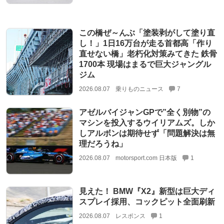
この橋ぜ～んぶ「塗装剥がして塗り直
し！」1日16万台が走る首都高「作り
直せない橋」老朽化対策みてきた 鉄骨
1700本 現場はまるで巨大ジャングル
ジム
2026.08.07
乗りものニュース
7
アゼルバイジャンGPで”全く別物”の
マシンを投入するウイリアムズ。しか
しアルボンは期待せず「問題解決は無
理だろうね」
2026.08.07
motorsport.com 日本版
1
見えた！ BMW『X2』新型は巨大ディ
スプレイ採用、コックピット全面刷新
2026.08.07
レスポンス
1