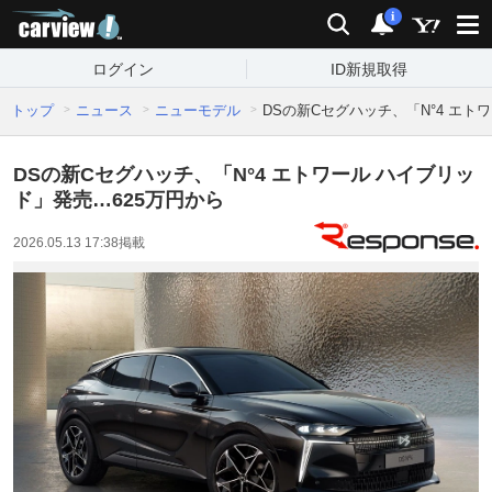
carview!
検索
通知
i
ログイン
ID新規取得
トップ
ニュース
ニューモデル
DSの新Cセグハッチ、「N°4 エト
DSの新Cセグハッチ、「N°4 エトワール ハイブリッ
ド」発売…625万円から
2026.05.13 17:38
掲載