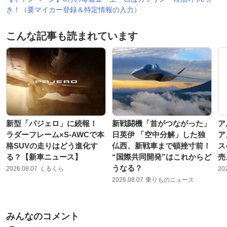
き！（要マイカー登録＆特定情報の入力）
こんな記事も読まれています
新型「パジェロ」に続報！
新戦闘機「首がつながった」
ア
ラダーフレーム×S-AWCで本
日英伊 「空中分解」した独
ア
格SUVの走りはどう進化す
仏西、新戦車まで頓挫寸前！
ス
る？【新車ニュース】
“国際共同開発”はこれからど
売
うなる？
2026.08.07
くるくら
20
2026.08.07
乗りものニュース
みんなのコメント