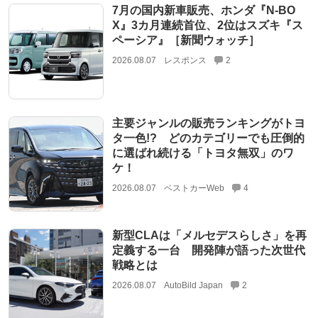
7月の国内新車販売、ホンダ『N-BO
X』3カ月連続首位、2位はスズキ『ス
ペーシア』［新聞ウォッチ］
2026.08.07
レスポンス
2
主要ジャンルの販売ランキングがトヨ
タ一色!? どのカテゴリーでも圧倒的
に選ばれ続ける「トヨタ無双」のワ
ケ！
2026.08.07
ベストカーWeb
4
新型CLAは「メルセデスらしさ」を再
定義する一台 開発陣が語った次世代
戦略とは
2026.08.07
AutoBild Japan
2