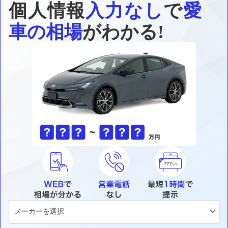
個人情報
入力なし
で
愛
車の相場
がわかる!