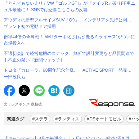
「とんでもない走り」VW『ゴルフGTI』が『タイプR』破りFF車ニ
ュル最速に！ SNSでは悲喜こもごもの反響
アウディの新型フルサイズSUV『Q9』、インテリアを先行公開…
ブランド初の電動ドア採用
倍率44倍の争奪戦！ 5MTターボ化された“走るミライース”がついに
市場投入へ
不適切会計で経営危機のニデック、無断で設計変更など品質関連で
も不正の疑い［新聞ウォッチ］
トヨタ『カローラ』60周年記念仕様、「ACTIVE SPORT」発売…
一部改良も
文：レスポンス 森脇稔
関連タグ
#ステラ
#ランティス
#DSオートモビル
#ハ
【キャンペーン】8月の毎週金・土・日はガソリン・軽油7円/L引