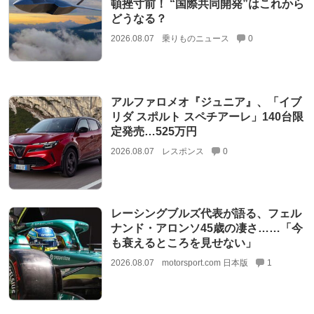
頓挫寸前！ “国際共同開発”はこれから
どうなる？
2026.08.07
乗りものニュース
0
アルファロメオ『ジュニア』、「イブ
リダ スポルト スペチアーレ」140台限
定発売…525万円
2026.08.07
レスポンス
0
レーシングブルズ代表が語る、フェル
ナンド・アロンソ45歳の凄さ……「今
も衰えるところを見せない」
2026.08.07
motorsport.com 日本版
1