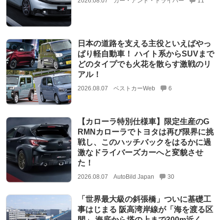
2026.08.07
カー・アンド・ドライバー
11
日本の道路を支える主役といえばやっ
ぱり軽自動車！ ハイト系からSUVまで
どのタイプでも火花を散らす激戦のリ
アル！
2026.08.07
ベストカーWeb
6
【カローラ特別仕様車】限定生産のG
RMNカローラでトヨタは再び限界に挑
戦し、このハッチバックをはるかに過
激なドライバーズカーへと変貌させ
た！
2026.08.07
AutoBild Japan
30
「世界最大級の斜張橋」ついに基礎工
事はじまる 阪高湾岸線が「海を渡る区
間」 海底から塔の上まで300m近く