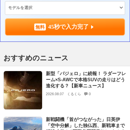
45秒で入力完了
おすすめのニュース
新型「パジェロ」に続報！ ラダーフレ
ーム×S-AWCで本格SUVの走りはどう
進化する？【新車ニュース】
2026.08.07
くるくら
0
新戦闘機「首がつながった」日英伊
「空中分解」した独仏西、新戦車まで