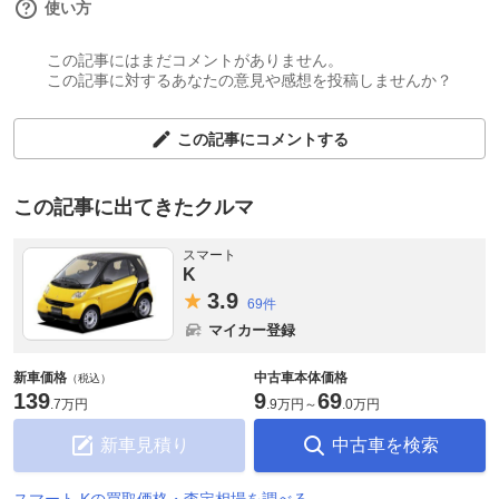
使い方
この記事にはまだコメントがありません。
この記事に対するあなたの意見や感想を投稿しませんか？
この記事にコメントする
この記事に出てきたクルマ
スマート
K
3.
9
69件
マイカー登録
新車価格
中古車本体価格
（税込）
139
9
69
.
7万円
.
9万円
～
.
0万円
新車見積り
中古車を検索