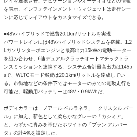
レイを連携させ、ナビゲーションやオーディオなどの情報
を表示。インフォテインメント・ウィジェットは走行シー
ンに応じてレイアウトをカスタマイズできる。
■48Vハイブリッドで燃費20.1km/リットルを実現
パワートレインには48Vハイブリッドシステムを搭載。1.2
Lガソリンターボエンジンと最高出力15kWの電動モーター
を組み合わせ、6速デュアルクラッチオートマチックトラ
ンスミッションと連携する。システム合計最高出力は145p
sで、WLTCモード燃費は20.1km/リットルを達成してい
る。市街地などの条件下ではモーターのみでの電動走行も
可能だ。駆動用バッテリーは48V・0.9kWhだ。
ボディカラーは「ノアール ペルラネラ」「クリスタル パー
ル」に加え、新色として柔らかなグレーの「カシミア」
と、わずかに青みを帯びたホワイトの「ブラン アルバー
タ」の計4色を設定した。