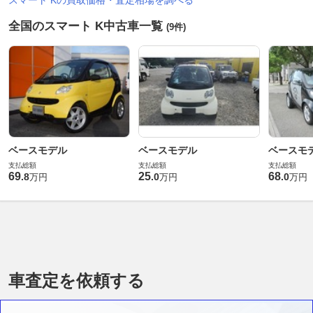
スマート Kの買取価格・査定相場を調べる
全国のスマート K中古車一覧
(9件)
ベースモデル
ベースモデル
ベースモ
支払総額
支払総額
支払総額
69
25
68
.
8
.
0
.
0
万円
万円
万円
車査定を依頼する