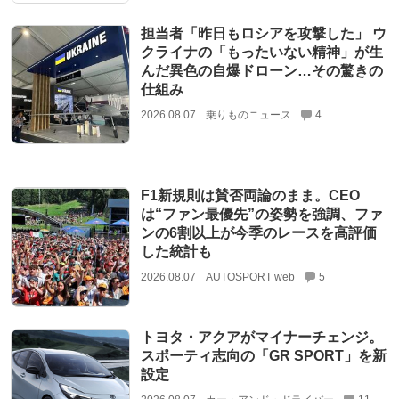
担当者「昨日もロシアを攻撃した」 ウ
クライナの「もったいない精神」が生
んだ異色の自爆ドローン…その驚きの
仕組み
2026.08.07
乗りものニュース
4
F1新規則は賛否両論のまま。CEO
は“ファン最優先”の姿勢を強調、ファ
ンの6割以上が今季のレースを高評価
した統計も
2026.08.07
AUTOSPORT web
5
トヨタ・アクアがマイナーチェンジ。
スポーティ志向の「GR SPORT」を新
設定