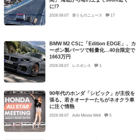
に!?
2026.08.07
乗りものニュース
17
BMW M2 CSに「Edition EDGE」、カ
ーボン製パーツで軽量化…40台限定で
1663万円
2026.08.07
レスポンス
1
90年代のホンダ「シビック」が主役を
張る。若きオーナーたちがネオクラ車
に注ぐ情熱
2026.08.07
Auto Messe Web
5