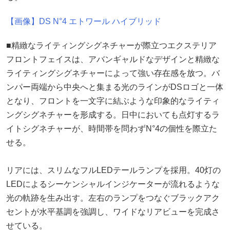
【画像】DS N°4 エトワール ハイブリッド
■精緻なライティングシグネチャーが際立つエクステリア
フロントフェイスは、アバンギャルドなデザインと精緻な
ライティングシグネチャーによって強い存在感を放つ。バ
ンパー両端から中央へと集まる光のラインがDSロゴと一体
となり、フロントを一文字に結ぶような印象的なライティ
ングシグネチャーを形成する。日中においても点灯するラ
イトシグネチャーが、時間帯を問わずN°4の個性を際立た
せる。
リアには、スリムなフルLEDテールランプを採用。40灯の
LEDによるシーケンシャルインジケーターが流れるような
光の軌跡を生み出す。左右のランプをつなぐブラックアク
セントが水平基調を強調し、ワイドなリアビューを完成さ
せている。