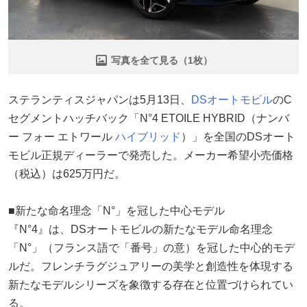
写真を全て見る（1枚）
ステランティスジャパンは5月13日、
DSオートモビル
のC
セグメントハッチバック「N°4 ETOILE HYBRID（ナンバ
ー フォー エトワール
ハイブリッド
）」を全国のDSオート
モビル正規ディーラーで発売した。メーカー希望小売価格
（税込）は625万円だ。
■新たな命名理念「N°」を冠した中心モデル
『N°4』は、DSオートモビルの新たなモデル命名理念
「N°」（フランス語で「番号」の意）を冠した中心的モデ
ルだ。フレンチラグジュアリーの美学と創造性を体現する
新たなモデルシリーズを象徴する存在と位置づけられてい
る。