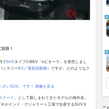
に注目！
内で
SUV
タイプのBEV「eビターラ」を発売しまし
バッテリー
EV
／
電気自動車
）ですが、どのようなク
さいSUV」です！ 画像を見る
スクード
」として親しまれてきたモデルの海外名。
ズキがインド・グジャラート工場で生産するSUVタ
こ