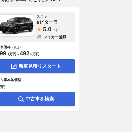
スズキ
eビターラ
5.
0
5件
マイカー登録
車価格
（税込）
99
492
.
3万円
～
.
8万円
新車見積りスタート
古車本体価格
万円
中古車を検索