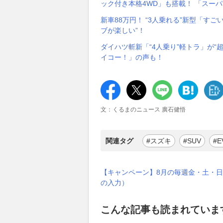
ック付き本格4WD」も搭載！ 「スー
新車88万円！ “3人乗れる”新型「す
ブが楽しい”！
ダイハツ斬新「“4人乗り”軽トラ」が
イコー！」の声も！
文：くるまのニュース 廣石健悟
関連タグ
#スズキ
#SUV
#E
【キャンペーン】8月の毎週金・土・日
の入力）
こんな記事も読まれていま