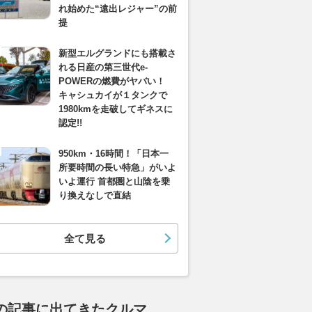
れ始めた“遠出レジャー”の前
提
新型エルグランドにも搭載さ
れる日産の第三世代e-
POWERの燃費がヤバい！
キャシュカイが１タンクで
1980kmを走破してギネスに
認定!!
950km・16時間！「日本一
所要時間の長い特急」がいよ
いよ運行 首都圏と山陰を乗
り換えなしで直結
全て見る
の記事に出てきたクルマ