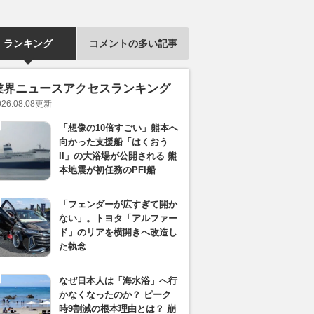
ランキング
コメントの多い記事
業界ニュースアクセスランキング
026.08.08
更新
「想像の10倍すごい」熊本へ
向かった支援船「はくおう
II」の大浴場が公開される 熊
本地震が初任務のPFI船
「フェンダーが広すぎて開か
ない」。トヨタ「アルファー
ド」のリアを横開きへ改造し
た執念
なぜ日本人は「海水浴」へ行
かなくなったのか？ ピーク
時9割減の根本理由とは？ 崩