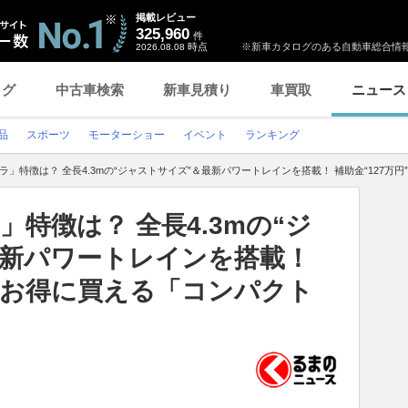
掲載レビュー
325,960
件
時点
※新車カタログのある自動車総合情報
2026.08.08
ログ
中古車検索
新車見積り
車買取
ニュース
品
スポーツ
モーターショー
イベント
ランキング
ラ」特徴は？ 全長4.3mの“ジャストサイズ”＆最新パワートレインを搭載！ 補助金“127万
特徴は？ 全長4.3mの“ジ
最新パワートレインを搭載！
”でお得に買える「コンパクト