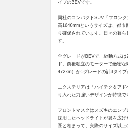
イプのBEVです。
同社のコンパクトSUV「フロンクス
高1640mmというサイズは、都
り確保されています。日々の暮ら
す。
全グレードがBEVで、駆動方式は2
ド、前後独立のモーターで緻密な駆動
472km）が1グレードの計3タイ
エクステリアは「ハイテク＆アド
り入れた力強いデザインが特徴で
フロントマスクはスズキのエンブ
採用したヘッドライトが翼を広げ
匠と相まって、実際のサイズ以上