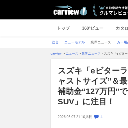
トップ
360°ビュー
カタ
総合
ニューモデル
業界ニュース
カー用
carview!
>
ニュース
>
業界ニュース
>
スズキ「eビター
スズキ「eビターラ」
ャストサイズ”＆
補助金“127万円
SUV」に注目！
2026.05.07 21:10
掲載
4