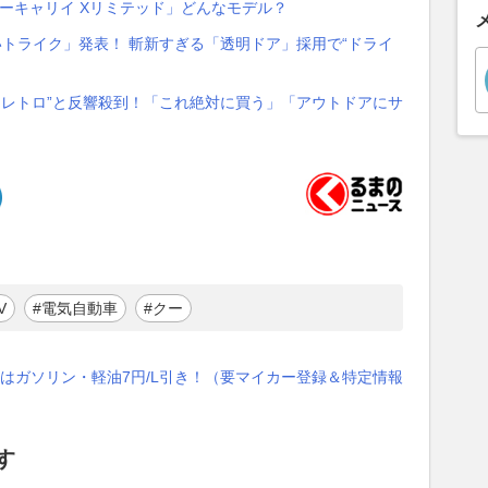
パーキャリイ Xリミテッド」どんなモデル？
ごいトライク」発表！ 斬新すぎる「透明ドア」採用で“ドライ
“超レトロ”と反響殺到！「これ絶対に買う」「アウトドアにサ
V
#電気自動車
#クー
はガソリン・軽油7円/L引き！（要マイカー登録＆特定情報
す