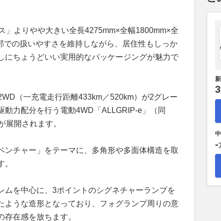
」よりやや大きい全長4275mm×全幅1800mm×全
市部での扱いやすさを維持しながら、居住性もしっか
しにちょうどいい実用的なパッケージングが魅力で
新
3
WD（一充電走行距離433km／520km）が2グレー
力配分を行う電動4WD「ALLGRIP-e」（同
プが展開されます。
中
-
ベンチャー」をテーマに、多角形や多面体構造を取
す。
レムを中心に、3ポイントのシグネチャーランプを
たような造形となっており、フォグランプ周りの意
の存在感を放ちます。