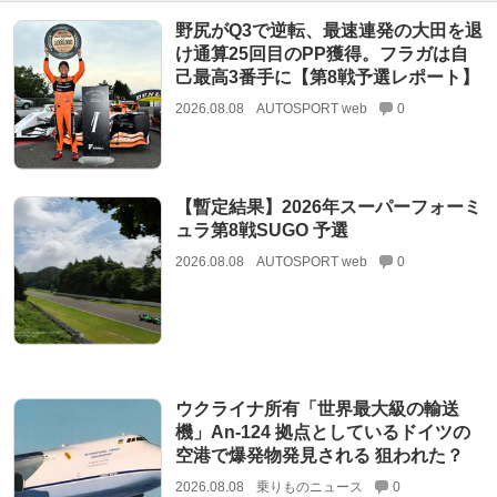
野尻がQ3で逆転、最速連発の大田を退
け通算25回目のPP獲得。フラガは自
己最高3番手に【第8戦予選レポート】
2026.08.08
AUTOSPORT web
0
【暫定結果】2026年スーパーフォーミ
ュラ第8戦SUGO 予選
2026.08.08
AUTOSPORT web
0
ウクライナ所有「世界最大級の輸送
機」An-124 拠点としているドイツの
空港で爆発物発見される 狙われた？
2026.08.08
乗りものニュース
0