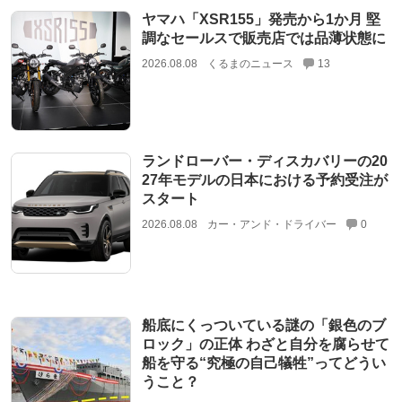
ヤマハ「XSR155」発売から1か月 堅
調なセールスで販売店では品薄状態に
2026.08.08
くるまのニュース
13
ランドローバー・ディスカバリーの20
27年モデルの日本における予約受注が
スタート
2026.08.08
カー・アンド・ドライバー
0
船底にくっついている謎の「銀色のブ
ロック」の正体 わざと自分を腐らせて
船を守る“究極の自己犠牲”ってどうい
うこと？