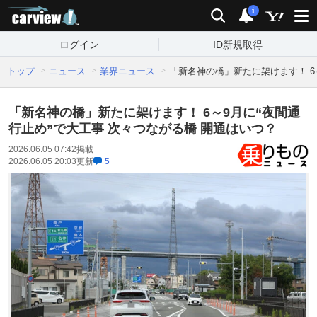
carview!
検索
通知
i
ログイン
ID新規取得
トップ
ニュース
業界ニュース
「新名神の橋」新たに架けます！ 6
「新名神の橋」新たに架けます！ 6～9月に“夜間通
行止め”で大工事 次々つながる橋 開通はいつ？
2026.06.05 07:42
掲載
2026.06.05 20:03
更新
5