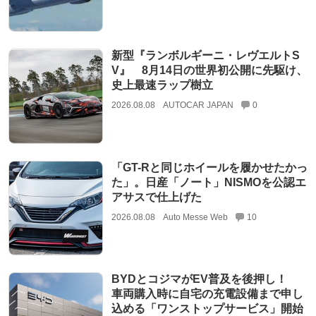
新型『ランボルギーニ・レヴエルトS
V』 8月14日の世界初公開に先駆け、
史上最速ラップ樹立
2026.08.08
AUTOCAR JAPAN
0
「GT-Rと同じホイールを履かせたかっ
た」。日産「ノート」NISMOを公認エ
アサスで仕上げた
2026.08.08
Auto Messe Web
10
BYDとコジマがEV普及を後押し！
車両購入時に自宅の充電設備まで申し
込める「ワンストップサービス」開始