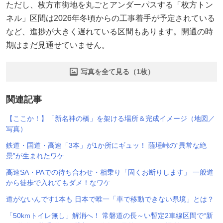
ただし、枚方市街地を丸ごとアンダーパスする「枚方トン
ネル」区間は2026年冬頃からの工事着手が予定されている
など、進捗が大きく遅れている区間もあります。開通の時
期はまだ見通せていません。
写真を全て見る（1枚）
関連記事
【ここか！】「新名神の橋」を架ける場所＆完成イメージ（地図／
写真）
鉄道・国道・高速「3本」が1か所にギュッ！ 薩埵峠の“異常な絶
景”が生まれたワケ
高速SA・PAでの待ち合わせ・相乗り「固くお断りします」 一般道
から徒歩で入れてもダメ！なワケ
道がないんです1本も 日本で唯一「車で移動できない県境」とは？
「50kmトイレ無し」解消へ！ 常磐道の長～い暫定2車線区間で“新