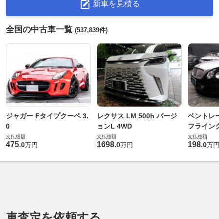
新車を見積る
全国の中古車一覧
(537,839件)
ジャガー Fタイプクーペ 3.
レクサス LM 500h バージ
ベントレ
0
ョンL 4WD
フライングス
支払総額
支払総額
支払総額
475
1698
198
.
0
.
0
.
0
万円
万円
万
車査定を依頼する