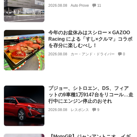
2026.08.08
Auto Prove
11
今年のお盆休みはスシロー × GAZOO
Racing による「すし×クルマ」コラボ
を存分に楽しむべし！
2026.08.08
カー・アンド・ドライバー
0
プジョー、シトロエン、DS、フィア
ットの9車種1万9147台をリコール…走
行中にエンジン停止のおそれ
2026.08.08
レスポンス
9
【MotoGP】ジャンアントニオ、イギ