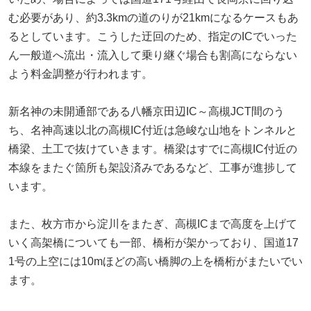
む必要があり、約3.3kmの道のりが21kmになるケースもあ
るとしています。こうした迂回のため、指定のICでいった
ん一般道へ流出・流入して乗り継ぐ場合も割高にならない
よう料金調整が行われます。
新名神の未開通部である八幡京田辺IC～高槻JCT間のう
ち、名神高速以北の高槻IC付近は急峻な山地をトンネルと
橋梁、土工で抜けていきます。橋梁はすでに高槻IC付近の
本線をまたぐ箇所も架設済みであるなど、工事が進捗して
います。
また、枚方市から淀川をまたぎ、高槻ICまで高度を上げて
いく高架橋についても一部、橋桁が架かっており、国道17
1号の上空には10mほどの高い橋脚の上を橋桁がまたいでい
ます。