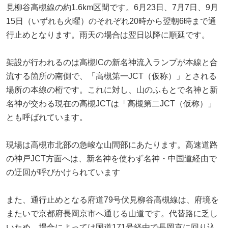
見柳谷高槻線の約1.6km区間です。6月23日、7月7日、9月
15日（いずれも火曜）のそれぞれ20時から翌朝6時まで通
行止めとなります。雨天の場合は翌日以降に順延です。
架設が行われるのは高槻ICの新名神流入ランプが本線と合
流する箇所の南側で、「高槻第一JCT（仮称）」とされる
場所の本線の桁です。これに対し、山のふもとで名神と新
名神が交わる現在の高槻JCTは「高槻第二JCT（仮称）」
とも呼ばれています。
現場は高槻市北部の急峻な山間部にあたります。高速道路
の神戸JCT方面へは、新名神を使わず名神・中国道経由で
の迂回が呼びかけられています
また、通行止めとなる府道79号伏見柳谷高槻線は、府境を
またいで京都府長岡京市へ通じる山道です。代替路に乏し
いため、場合によっては国道171号経由で長岡京に回り込