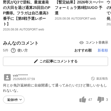
野尻がQ3で逆転、最速連発
【暫定結果】2026年スーパー
ウ
の大田を退け通算25回目のP
フォーミュラ第8戦SUGO 予
の
P獲得。フラガは自己最高3
選
て
番手に【第8戦予選レポー
発
2026.08.08
AUTOSPORT web
ト】
20
2026.08.08
AUTOSPORT web
みんなのコメント
コメント非表示
5件
使い方
おすすめ順
新着順
この記事にコメントする
vxk********
違反報告
2026/6/05 07:59
何とか免許返納前に全線開通して通ってみたいだけど難しいかもし
れないな。
47
3
返信0件