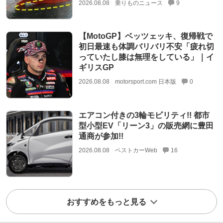
2026.08.08
乗りものニュース
9
【MotoGP】ベッツェッキ、復帰戦で
初日最速も体調バリバリ不安「疲れ切
っていたし膝は無理をしている」｜イ
ギリスGP
2026.08.08
motorsport.com 日本版
0
エアコン付きの3輪モビリティ!! 都市
型小型EV「リーン3」の販売網に豊田
通商が参加!!
2026.08.08
ベストカーWeb
16
おすすめをもっと見る