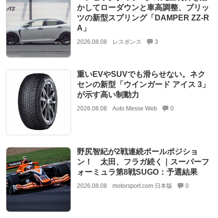
かしてローダウンと車高調整、ブリッ
ツの新型スプリング「DAMPER ZZ-R
A」
2026.08.08
レスポンス
3
重いEVやSUVでも滑らせない。ネク
センの新型「ウインガード アイス 3」
が示す高い制動力
2026.08.08
Auto Messe Web
0
野尻智紀が2戦連続ポールポジショ
ン！ 太田、フラガ続く｜スーパーフ
ォーミュラ第8戦SUGO：予選結果
2026.08.08
motorsport.com 日本版
0