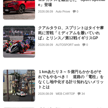
e」登場
2026.08.09
Auto Prove
0
クアルタラロ、スプリントはタイヤ摩
耗に苦戦「ミディアムを履いていれ
ば」とリンス／第12戦イギリスGP
2026.08.09
AUTOSPORT web
0
１kmあたり３～５億円もかかるがそ
れでもやるべき！ 道路の「電柱」を
なくし地中化する計り知れないメリッ
トとは
2026.08.09
WEB CARTOP
34