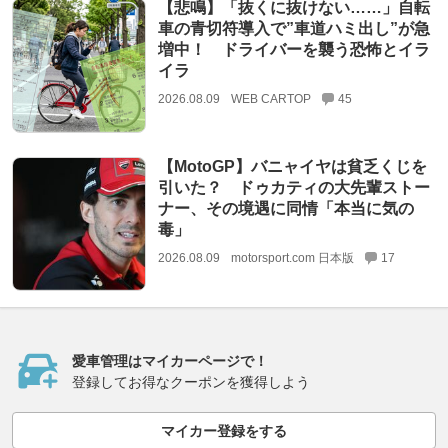
【悲鳴】「抜くに抜けない……」自転
車の青切符導入で”車道ハミ出し”が急
増中！ ドライバーを襲う恐怖とイラ
イラ
2026.08.09
WEB CARTOP
45
【MotoGP】バニャイヤは貧乏くじを
引いた？ ドゥカティの大先輩ストー
ナー、その境遇に同情「本当に気の
毒」
2026.08.09
motorsport.com 日本版
17
愛車管理はマイカーページで！
登録してお得なクーポンを獲得しよう
マイカー登録をする