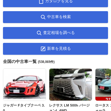
カタログを見る
中古車を検索
査定相場を調べる
新車を見積る
全国の中古車一覧
(538,069件)
ジャガー Fタイプクーペ 3.
レクサス LM 500h バージ
ロータス 
0
ョンL 4WD
ォーラ