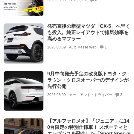
発売直後の新型マツダ「CX-5」へ早く
も投入。純正レイアウトで排気効率を
高めるマフラー
2026.08.09
Auto Messe Web
1
9月中旬発売予定の改良版トヨタ・ク
ラウン・クロスオーバーのデザインが
先行公開
2026.08.09
カー・アンド・ドライバー
3
【アルファロメオ】「ジュニア」に14
0台限定の特別仕様車！ スポーティと
エレガンスを融合した「Sport Special