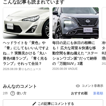
こんな記事も読まれています
ヘッドライトを「黄色」や
毎日の足にも休日の相棒に
冷
「青」にしてもいいんですよ
も！ 広大な荷室＆快適な移
タ
ね…？ 実際見かける「丸い
動空間を兼ね備えた “ステー
R
黄色4連ランプ」「青く光る
ションワゴン派”だって納得
理
ランプ」それって合法？
の「万能SUV」3選
20
2026.08.09
VAGUE
2026.08.09
乗りものニュース
みんなのコメント
コメント非表示
2件
使い方
おすすめ順
新着順
この記事にコメントする