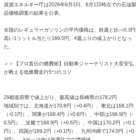
資源エネルギー庁は2026年6月3日、6月1日時点での石油製
品価格調査の結果を公表。
全国のレギュラーガソリンの平均価格は、前週と比べ0.3円
高い1リットル当たり169.5円。4週ぶりの値上がりとなっ
た。
＞＞【プロ直伝の燃費術】自動車ジャーナリスト大音安弘
が教える低燃費走行5つのコツ
29都道府県で値上がり、最高値は長崎県の178.2円
地域別では、北海道が170.8円（+0.4円）、東北は168.1円
（-0.1円）、関東が168.4円（+0.6円）、中部は166.9円（-
0.5円）、近畿で168.9円（+0.5円）、中国は170.2円（+0.1
円）、四国が169.2円（+0.1円）、九州沖縄で174.0円（+0.
3円）。 ※カッコ内は前週比での増減値