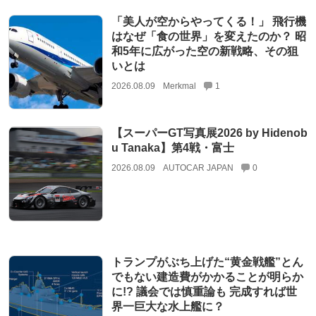
「美人が空からやってくる！」 飛行機
はなぜ「食の世界」を変えたのか？ 昭
和5年に広がった空の新戦略、その狙
いとは
2026.08.09
Merkmal
1
【スーパーGT写真展2026 by Hidenob
u Tanaka】第4戦・富士
2026.08.09
AUTOCAR JAPAN
0
トランプがぶち上げた“黄金戦艦”とん
でもない建造費がかかることが明らか
に!? 議会では慎重論も 完成すれば世
界一巨大な水上艦に？