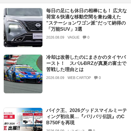
毎日の足にも休日の相棒にも！ 広大な
荷室＆快適な移動空間を兼ね備えた
“ステーションワゴン派”だって納得の
「万能SUV」3選
2026.08.09
VAGUE
0
冷却は改善したのにまさかのタイヤバ
ースト！ スバルBRZが真夏の富士で
苦戦した理由とは
2026.08.09
WEB CARTOP
0
バイク王、2026グッドスマイルミーテ
ィング初出展…『バリバリ伝説』のC
B750Fを再現
2026.08.09
レスポンス
0