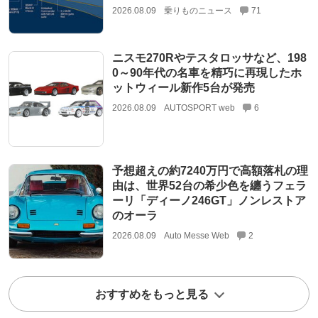
2026.08.09
乗りものニュース
71
ニスモ270Rやテスタロッサなど、198
0～90年代の名車を精巧に再現したホ
ットウィール新作5台が発売
2026.08.09
AUTOSPORT web
6
予想超えの約7240万円で高額落札の理
由は、世界52台の希少色を纏うフェラ
ーリ「ディーノ246GT」ノンレストア
のオーラ
2026.08.09
Auto Messe Web
2
おすすめをもっと見る