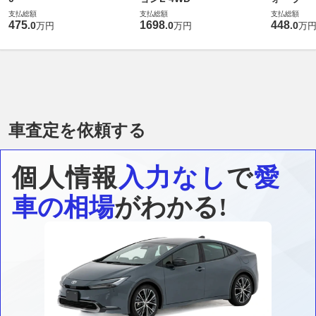
支払総額
支払総額
支払総額
475
1698
448
.
0
.
0
.
0
万円
万円
万
車査定を依頼する
個人情報
入力なし
で
愛
車の相場
がわかる!