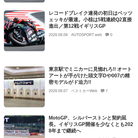
レコードブレイク連発の初日はベッツ
ェッキが最速。小椋は5戦連続Q2直接
進出／第12戦イギリスGP
2026.08.08
AUTOSPORT web
0
東京駅でミニカーに見惚れろ!! オート
アートが手がけた頭文字Dや007の精
密モデルがド迫力!!
2026.08.07
ベストカーWeb
7
MotoGP、シルバーストンと契約延
長。イギリスGP開催を少なくとも202
8年まで継続へ