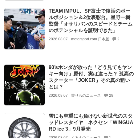
TEAM IMPUL、SF富士で復活のポー
ルポジション＆2位表彰台。星野一樹
監督「オサリバンのスピードとチーム
のポテンシャルを証明できた」
2026.08.07
motorsport.com 日本版
2
90’sホンダが放った「どう見てもヤン
キー向け」原付、実は違った？ 孤高の
スクーター「JOKER」その真の狙い
とは？
2026.08.07
乗りものニュース
28
雪にも車重にも負けない新世代のスタ
ッドレスタイヤ ネクセン「WINGUA
RD ice 3」9月発売
2026.08.07
くるまのニュース
1