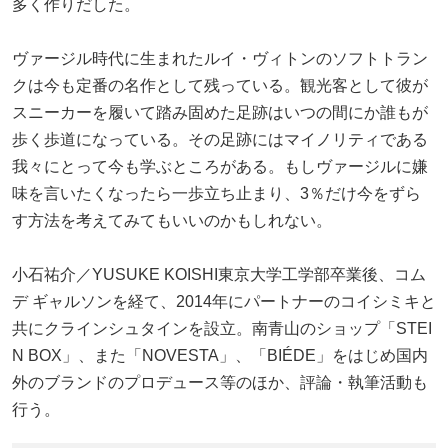
多く作りだした。
ヴァージル時代に生まれたルイ・ヴィトンのソフトトラン
クは今も定番の名作として残っている。観光客として彼が
スニーカーを履いて踏み固めた足跡はいつの間にか誰もが
歩く歩道になっている。その足跡にはマイノリティである
我々にとって今も学ぶところがある。もしヴァージルに嫌
味を言いたくなったら一歩立ち止まり、3％だけ今をずら
す方法を考えてみてもいいのかもしれない。
小石祐介／YUSUKE KOISHI東京大学工学部卒業後、コム
デ ギャルソンを経て、2014年にパートナーのコイシミキと
共にクラインシュタインを設立。南青山のショップ「STEI
N BOX」、また「NOVESTA」、「BIÉDE」をはじめ国内
外のブランドのプロデュース等のほか、評論・執筆活動も
行う。