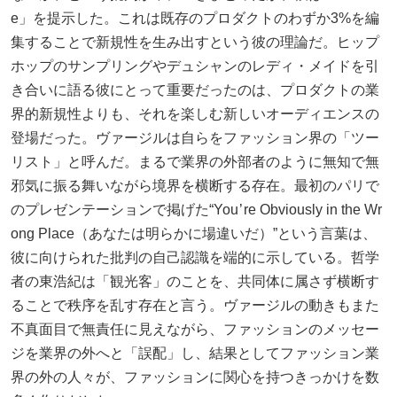
e」を提示した。これは既存のプロダクトのわずか3%を編
集することで新規性を生み出すという彼の理論だ。ヒップ
ホップのサンプリングやデュシャンのレディ・メイドを引
き合いに語る彼にとって重要だったのは、プロダクトの業
界的新規性よりも、それを楽しむ新しいオーディエンスの
登場だった。ヴァージルは自らをファッション界の「ツー
リスト」と呼んだ。まるで業界の外部者のように無知で無
邪気に振る舞いながら境界を横断する存在。最初のパリで
のプレゼンテーションで掲げた“You ’ re Obviously in the Wr
ong Place（あなたは明らかに場違いだ）”という言葉は、
彼に向けられた批判の自己認識を端的に示している。哲学
者の東浩紀は「観光客」のことを、共同体に属さず横断す
ることで秩序を乱す存在と言う。ヴァージルの動きもまた
不真面目で無責任に見えながら、ファッションのメッセー
ジを業界の外へと「誤配」し、結果としてファッション業
界の外の人々が、ファッションに関心を持つきっかけを数