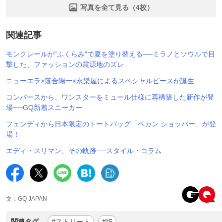
写真を全て見る（4枚）
関連記事
モンクレールが“ふくらみ”で夏を塗り替える──ミラノとソウルで目
撃した、ファッションの震源地のズレ
ニューエラ×落合陽一×永樂屋によるスペシャルピースが誕生
コンバースから、ワンスターをミュール仕様に再構築した新作が登
場──GQ新着スニーカー
フェンディから日本限定のトートバッグ「ペカン ショッパー」が登
場！
エディ・スリマン、その軌跡──スタイル・コラム
文：GQ JAPAN
関連タグ
#ストリート
#IS