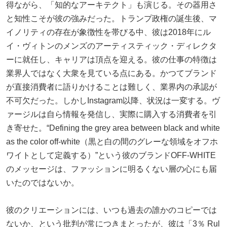
得ながら、「知的なアーキテクト」も演じる。その器用さ
と知性こそが彼の強みだった。トランプ政権の誕生後、マ
イノリティの存在が象徴性を帯びる中、彼は2018年にル
イ・ヴィトンのメンズのアーティスティック・ディレクタ
ーに就任し、キャリアは頂点を迎える。彼の仕事の特徴は
業界人ではなく大衆を見ている点にある。かつてブランド
が直接消費者に語りかけることは難しく、業界内の承認が
不可欠だった。しかしInstagram以降、状況は一変する。ヴ
ァージルは自ら情報を発信し、実際に購入する消費者を引
き寄せた。“Defining the grey area between black and white
as the color off-white（黒と白の間のグレーな領域をオフホ
ワイトとして定義する）”という彼のブランドOFF-WHITE
のメッセージは、ファッションに明るくない層の心にも届
いたのではないか。
彼のクリエーションには、いつも過去の誰かのコピーでは
ないか、という批判が常につきまとったが、彼は「3％ Rul