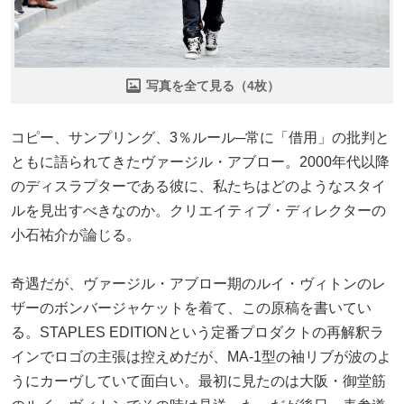
写真を全て見る（4枚）
コピー、サンプリング、3％ルール─常に「借用」の批判と
ともに語られてきたヴァージル・アブロー。2000年代以降
のディスラプターである彼に、私たちはどのようなスタイ
ルを見出すべきなのか。クリエイティブ・ディレクターの
小石祐介が論じる。
奇遇だが、ヴァージル・アブロー期のルイ・ヴィトンのレ
ザーのボンバージャケットを着て、この原稿を書いてい
る。STAPLES EDITIONという定番プロダクトの再解釈ラ
インでロゴの主張は控えめだが、MA-1型の袖リブが波のよ
うにカーヴしていて面白い。最初に見たのは大阪・御堂筋