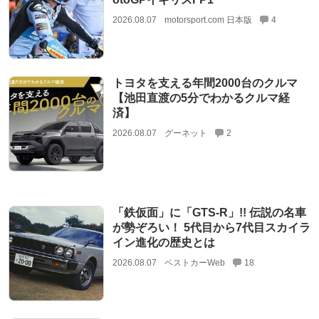
2026.08.07
motorsport.com 日本版
4
トヨタを支える年間2000台のクルマ
【池田直渡の5分でわかるクルマ経
済】
2026.08.07
グーネット
2
「鉄仮面」に「GTS-R」!! 伝説の名車
が勢ぞろい！ 5代目から7代目スカイラ
イン進化の歴史とは
2026.08.07
ベストカーWeb
18