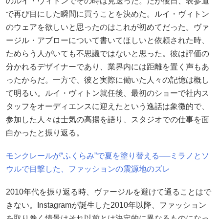
のルイ・ヴィトンでその時は見送った。だが後日、表参道
で再び目にした瞬間に買うことを決めた。ルイ・ヴィトン
のウェアを欲しいと思ったのはこれが初めてだった。ヴァ
ージル・アブローについて書いてほしいと依頼された時、
ためらう人がいても不思議ではないと思った。彼は評価の
分かれるデザイナーであり、業界内には距離を置く声もあ
ったからだ。一方で、彼と実際に働いた人々の記憶は概し
て明るい。ルイ・ヴィトン就任後、最初のショーで社内ス
タッフをオーディエンスに迎えたという逸話は象徴的で、
参加した人々は士気の高揚を語り、スタジオでの仕事を面
白かったと振り返る。
モンクレールが“ふくらみ”で夏を塗り替える──ミラノとソ
ウルで目撃した、ファッションの震源地のズレ
2010年代を振り返る時、ヴァージルを避けて通ることはで
きない。Instagramが誕生した2010年以降、ファッション
を取り巻く情景はそれ以前とは決定的に異なるものになっ