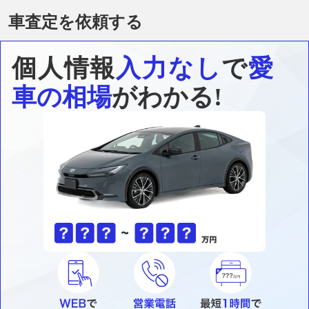
車査定を依頼する
個人情報
入力なし
で
愛
車の相場
がわかる!