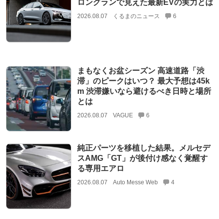
ロングランで見えた最新EVの実力とは
2026.08.07
くるまのニュース
6
まもなくお盆シーズン 高速道路「渋
滞」のピークはいつ？ 最大予想は45k
m 渋滞嫌いなら避けるべき日時と場所
とは
2026.08.07
VAGUE
6
純正パーツを移植した結果。メルセデ
スAMG「GT」が後付け感なく覚醒す
る専用エアロ
2026.08.07
Auto Messe Web
4