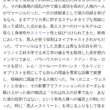
た。その転換期の混乱の中で最も成功を収めた人物の一人
がヴァージルだった。一介の傍観者として彼の功績を挙げ
るなら、まずアフリカ系に対するステレオタイプな視線に
抗って成功した点がある。黒人スターのロールモデルは、
長らく身体性や
ストリート
性と結びつけられてきた。映画
においても、黒人が担う役割はタイプキャストされがちだ
った。ヴァージルはそうした文脈とは異なる出自を持つ。
イリノイ工科大学で土木工学の修士号を取得した高学歴の
インテリであり、バウハウスやミース・ファン・デル・ロ
ーエを語り、レム・コールハースやハンス・ウルリッヒ・
オブリストを前にしても自らの理論を豊富な語彙で披瀝
し、積極的に議論できる人物だった。Ye（カニエ・ウェス
ト）と出会い、その影響下でファッションのスターダムを
駆け上がった彼の物語は「それは白人の仕事であり、あな
た達の役割ではない」という有色人種への偏見との戦いだ
った。時に「黒人＝ストリート」を演じるふりをして役を