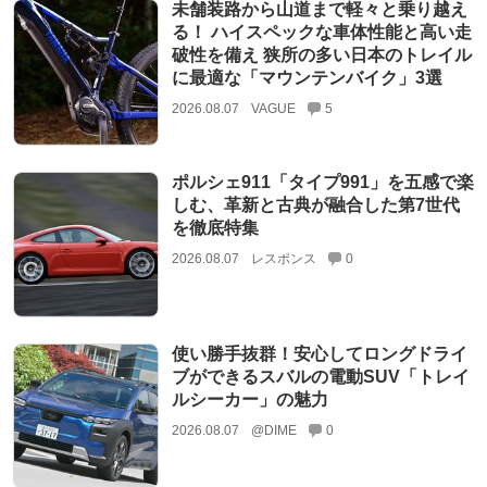
未舗装路から山道まで軽々と乗り越え
る！ ハイスペックな車体性能と高い走
破性を備え 狭所の多い日本のトレイル
に最適な「マウンテンバイク」3選
2026.08.07
VAGUE
5
ポルシェ911「タイプ991」を五感で楽
しむ、革新と古典が融合した第7世代
を徹底特集
2026.08.07
レスポンス
0
使い勝手抜群！安心してロングドライ
ブができるスバルの電動SUV「トレイ
ルシーカー」の魅力
2026.08.07
@DIME
0