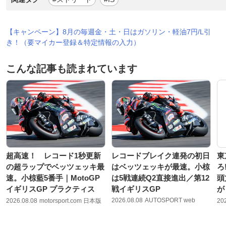
【キャンペーン】8月の毎週金・土・日はガソリン・軽油7円/L引
き！（要マイカー登録＆特定情報の入力）
こんな記事も読まれています
超高速！ レコード1秒更新
レコードブレイク連発の初日
東
の超ラップでベッツェッキ最
はベッツェッキが最速。小椋
ろ
速。小椋藍5番手｜MotoGP
は5戦連続Q2直接進出／第12
頭
イギリスGP プラクティス
戦イギリスGP
が
2026.08.08
AUTOSPORT web
2026.08.08
motorsport.com 日本版
20