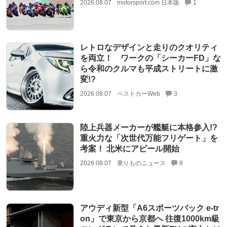
2026.08.07
motorsport.com 日本版
1
レトロなデザインと走りのクオリティ
を両立！ ワークの「シーカーFD」な
ら令和のクルマも平成ストリートに激
変!?
2026.08.07
ベストカーWeb
3
陸上兵器メーカーが艦艇に本格参入!?
重火力な「次世代万能フリゲート」を
考案！ 北米にアピール開始
2026.08.07
乗りものニュース
8
アウディ新型「A6スポーツバック e-tr
on」で東京から京都へ 往復1000km級