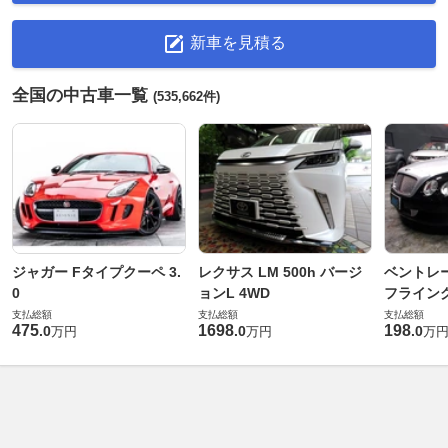
新車を見積る
全国の中古車一覧
(535,662件)
ジャガー Fタイプクーペ 3.
レクサス LM 500h バージ
ベントレ
0
ョンL 4WD
フライングス
支払総額
支払総額
支払総額
475
1698
198
.
0
.
0
.
0
万円
万円
万