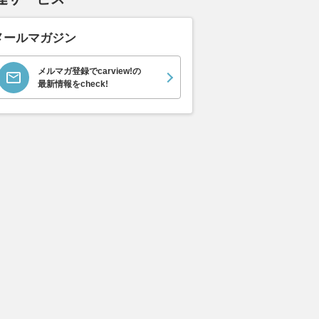
メールマガジン
メルマガ登録でcarview!の
最新情報をcheck!
エヴォーラ
ホンダ NSX 3.0
ロールスロイス ゴース
日産 
ラ
ト ロールスロイス ゴ
ック 
支払総額
898
.
0
万円
ースト(第1世代 / RR4)
支払総額
支払総額
905
.
220
.
1
0
万円