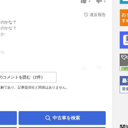
2
1
違反報告
るのかな？
ものかな？
とか
から
1
7
のコメントを読む（2件）
見解であり、記事提供社と関係はありません。
中古車を検索
関