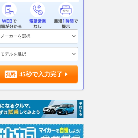
r Cup 2026」、富士
アルファ・ロメオ・ジュニアに
ジムニーの収納
ェイで8月22日開
エレガント＆スポーティな限定
ート下を神収
自動車クラス新設
車『イブリダ・スポルト・スペ
ッグ登場!!
チアーレ』登場【140台限定】
レスポンス
2026.08.07
ベス
2026.08.07
AUTOCAR JAPAN
45秒で入力完了