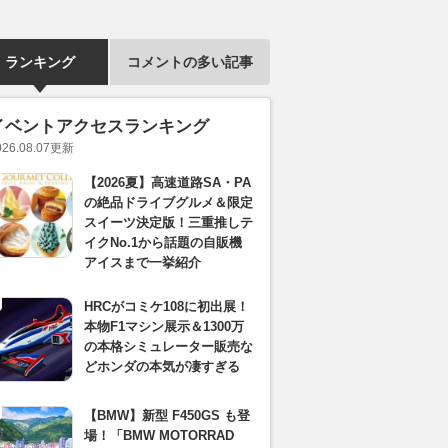
ランキング
コメントの多い記事
イベントアクセスランキング
026.08.07
更新
【2026夏】高速道路SA・PA
の絶品ドライブグルメ＆限定
スイーツ決定版！三重推しテ
イクNo.1から話題の自販機
アイスまで一挙紹介
HRCがコミケ108に初出展！
本物F1マシン展示＆1300万
の本格シミュレーター販売な
どホンダの本気が凄すぎる
【BMW】新型 F450GS も登
場！「BMW MOTORRAD