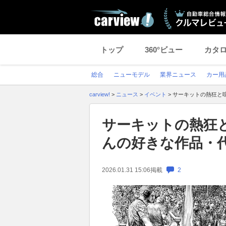
トップ
360°ビュー
カタ
総合
ニューモデル
業界ニュース
カー用
carview!
>
ニュース
>
イベント
>
サーキットの熱狂と
サーキットの熱狂
んの好きな作品・
2026.01.31 15:06
掲載
2