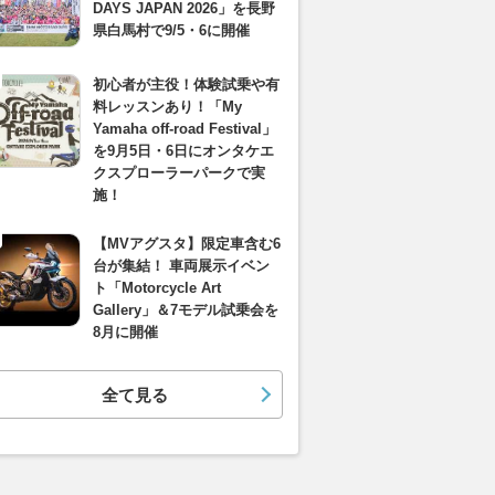
DAYS JAPAN 2026」を長野
県白馬村で9/5・6に開催
初心者が主役！体験試乗や有
料レッスンあり！「My
Yamaha off-road Festival」
を9月5日・6日にオンタケエ
クスプローラーパークで実
施！
【MVアグスタ】限定車含む6
台が集結！ 車両展示イベン
ト「Motorcycle Art
Gallery」＆7モデル試乗会を
8月に開催
全て見る