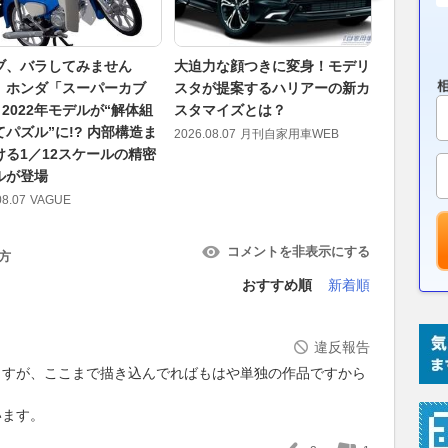
ブ、バラしてみません
大迫力な顔つきに変身！モデリ
「Eco Ca
」ホンダ「スーパーカブ
スタが提案するハリアーの新カ
スピードウ
」2022年モデルが“解体組
スタマイズとは？
催…電気
てパズル”に!? 内部構造ま
2026.08.07
月刊自家用車WEB
2026.08.07
ける1／12スケールの精密
ルが登場
08.07
VAGUE
コメントを非表示にする
方
おすすめ順
新着順
違反報告
ますが、ここまで描き込んでればもはや単独の作品ですから
います。