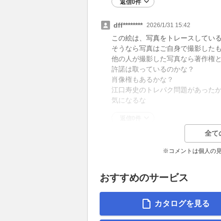
返信0件
dff********
2026/1/31 15:42
この絵は、写真をトレースしてい
そうなら写真はご自身で撮影した
他の人が撮影した写真なら著作権
許諾は取っているのかな？
肖像権もあるかな？
江口寿史のトレパク問題があった
気になるな
返信0件
全て
※コメントは個人の
おすすめのサービス
カタログを見る