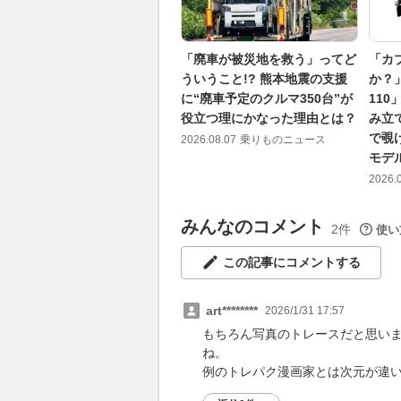
「廃車が被災地を救う」ってど
「カ
ういうこと!? 熊本地震の支援
か？
に“廃車予定のクルマ350台”が
110
役立つ理にかなった理由とは？
み立
で覗
2026.08.07
乗りものニュース
モデ
2026.
みんなのコメント
2件
使い
この記事にコメントする
art********
2026/1/31 17:57
もちろん写真のトレースだと思い
ね。
例のトレパク漫画家とは次元が違