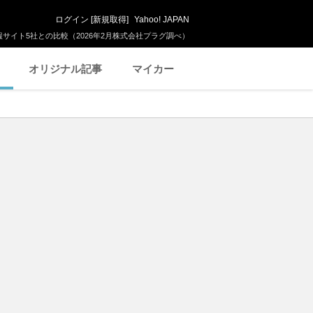
ログイン
[
新規取得
]
Yahoo! JAPAN
サイト5社との比較（2026年2月株式会社プラグ調べ）
オリジナル記事
マイカー