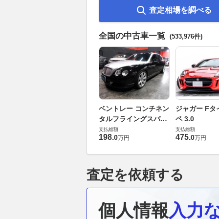
査定相場を調べる
全国の中古車一覧
(533,976件)
ベントレー コンチネン
ジャガー Fタ
タルフライングスパー
ペ 3.0
6.0 4WD
支払総額
支払総額
198
.
475
.
0
0
万円
万円
査定を依頼する
個人情報
入力