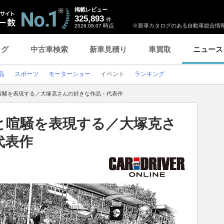
掲載レビュー
325,893
件
時点
※新車カタログのある自動車総合情報
2026.08.07
ログ
中古車検索
新車見積り
車買取
ニュース
品
スポーツ
モーターショー
イベント
ランキング
喧騒を表現する／大塚克さんの好きな作品・代表作
と喧騒を表現する／大塚克さ
代表作