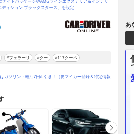
ペにナイトパッケージやAMGラインエクステリア＆インテリ
エディション ブラックスターズ」を設定
あ
#フェラーリ
#クー
#117クーペ
はガソリン・軽油7円/L引き！（要マイカー登録＆特定情報
す