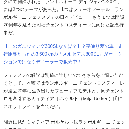
クにて開催された「ランボルギーニ デイ ジャパン2025」
には2つのテーマがあった。1つはフューオフモデル「ラン
ボルギーニ フェノメノ」の日本デビュー。もう１つは開設
20周年を迎えた同社チェントロスティーレに向けた記念行
事だ。
【このガルウィング300SLなんぼ？】文字通り夢の車 走
行距離たったの3,600kmの「メルセデス300SL」がオーク
ションではなくディーラーで販売中！
フェノメノの解説は別稿に詳しいのでそちらをご覧いただ
くとして、本稿ではランボルギーニ チェントロスティーレ
が過去20年に生み出したフューオフモデルと、同チェント
ロを牽引するミィティア ボルケルト（Mitja Borkert）氏に
スポットライトを当てたい。
間近に見たミィティア ボルケルト氏ランボルギーニ チェン