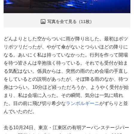
写真を全て見る（11枚）
どんよりとした空からついに雨が降り出した。最初はポツ
リポツリだったが、やがて傘がないとつらいほどの降りに
なる。あいにく私は持っていなかった。行列を作って開場
を待つ皆さんは辛抱強く待っている。それでも受付が始ま
る気配はない。係員からは、突然の雨のため会場の手直し
をしているとの説明があったが、そぼ降る雨のなか、待つ
身はつらい。10分ほど経っただろうか、ようやく受付が始
まり、私は会場に入った。その瞬間、気分は一気に晴れ
た。目の前に飛び切り希少な
ランボルギーニ
がずらりと並
んでいたのだ。
去る10月24日、東京・江東区の有明アーバンステージパー