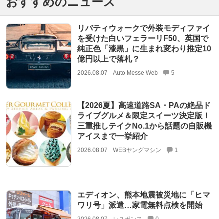
おすすめのニュース
リバティウォークで外装モディファイ
を受けた白いフェラーリF50、英国で
純正色「漆黒」に生まれ変わり推定10
億円以上で落札？
2026.08.07
Auto Messe Web
5
【2026夏】高速道路SA・PAの絶品ド
ライブグルメ＆限定スイーツ決定版！
三重推しテイクNo.1から話題の自販機
アイスまで一挙紹介
2026.08.07
WEBヤングマシン
1
エディオン、熊本地震被災地に「ヒマ
ワリ号」派遣…家電無料点検を開始
2026.08.07
レスポンス
0