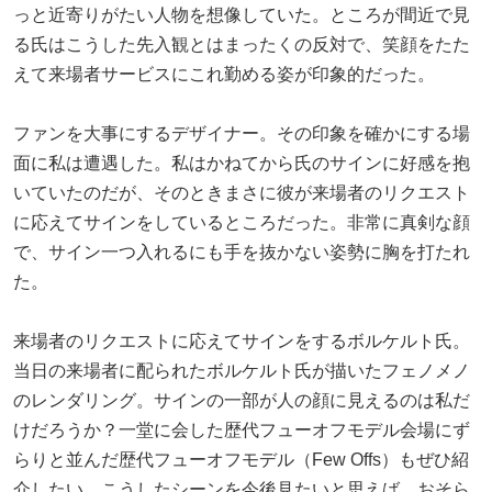
っと近寄りがたい人物を想像していた。ところが間近で見
る氏はこうした先入観とはまったくの反対で、笑顔をたた
えて来場者サービスにこれ勤める姿が印象的だった。
ファンを大事にするデザイナー。その印象を確かにする場
面に私は遭遇した。私はかねてから氏のサインに好感を抱
いていたのだが、そのときまさに彼が来場者のリクエスト
に応えてサインをしているところだった。非常に真剣な顔
で、サイン一つ入れるにも手を抜かない姿勢に胸を打たれ
た。
来場者のリクエストに応えてサインをするボルケルト氏。
当日の来場者に配られたボルケルト氏が描いたフェノメノ
のレンダリング。サインの一部が人の顔に見えるのは私だ
けだろうか？一堂に会した歴代フューオフモデル会場にず
らりと並んだ歴代フューオフモデル（Few Offs）もぜひ紹
介したい。こうしたシーンを今後見たいと思えば、おそら