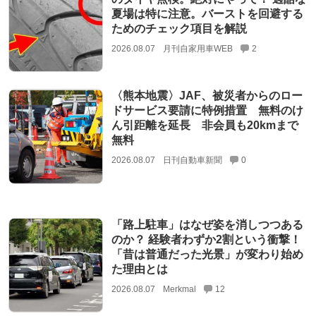
夏場は特に注意。バーストを回避する
ためのチェック項目を解説
2026.08.07
月刊自家用車WEB
2
〈熊本地震〉JAF、被災者からのロー
ドサービス要請に特例措置 無料のけ
ん引距離を延長 非会員も20kmまで
無料
2026.08.07
日刊自動車新聞
0
「路上駐車」はなぜ姿を消しつつある
のか？ 経験者わずか2割という衝撃！
「昔は普通だった光景」が変わり始め
た理由とは
2026.08.07
Merkmal
12