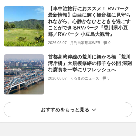
【車中泊旅行におススメ！ RVパーク
最新情報】白亜に輝く観音様に見守ら
れながら、心静かなひとときを過ごす
ことができるRVパーク『香川県小豆
郡／RVパーク 小豆島大観音』
2026.08.07
月刊自家用車WEB
0
首都高湾岸線の荒川に架かる橋「荒川
湾岸橋」大規模修繕の様子を公開 深刻
な腐食を一挙にリフレッシュへ
2026.08.07
くるまのニュース
3
おすすめをもっと見る