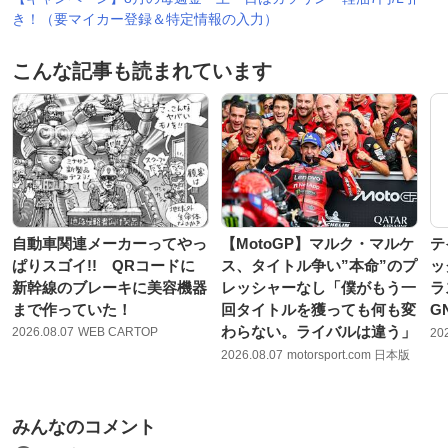
き！（要マイカー登録＆特定情報の入力）
こんな記事も読まれています
自動車関連メーカーってやっ
【MotoGP】マルク・マルケ
テ
ぱりスゴイ!! QRコードに
ス、タイトル争い”本命”のプ
ッ
新幹線のブレーキに美容機器
レッシャーなし「僕がもう一
ラ
まで作っていた！
回タイトルを獲っても何も変
G
わらない。ライバルは違う」
2026.08.07
WEB CARTOP
20
2026.08.07
motorsport.com 日本版
みんなのコメント