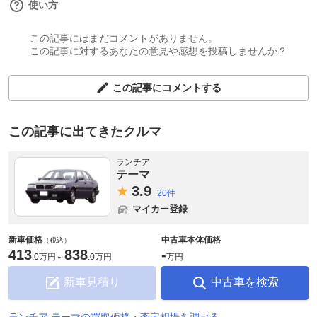
使い方
この記事にはまだコメントがありません。
この記事に対するあなたの意見や感想を投稿しませんか？
この記事にコメントする
この記事に出てきたクルマ
ランチア
テーマ
3.
9
20件
マイカー登録
新車価格
中古車本体価格
（税込）
413
838
-
.
0万円
～
.
0万円
万円
新車見積り
中古車を検索
ランチア テーマの買取価格・査定相場を調べる