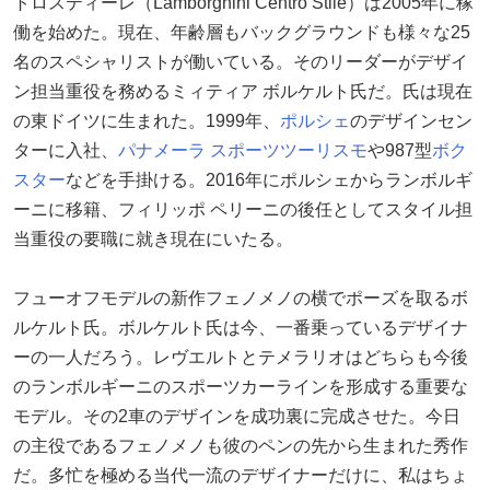
トロスティーレ（Lamborghini Centro Stile）は2005年に稼
働を始めた。現在、年齢層もバックグラウンドも様々な25
名のスペシャリストが働いている。そのリーダーがデザイ
ン担当重役を務めるミィティア ボルケルト氏だ。氏は現在
の東ドイツに生まれた。1999年、
ポルシェ
のデザインセン
ターに入社、
パナメーラ スポーツツーリスモ
や987型
ボク
スター
などを手掛ける。2016年にポルシェからランボルギ
ーニに移籍、フィリッポ ペリーニの後任としてスタイル担
当重役の要職に就き現在にいたる。
フューオフモデルの新作フェノメノの横でポーズを取るボ
ルケルト氏。ボルケルト氏は今、一番乗っているデザイナ
ーの一人だろう。レヴエルトとテメラリオはどちらも今後
のランボルギーニのスポーツカーラインを形成する重要な
モデル。その2車のデザインを成功裏に完成させた。今日
の主役であるフェノメノも彼のペンの先から生まれた秀作
だ。多忙を極める当代一流のデザイナーだけに、私はちょ