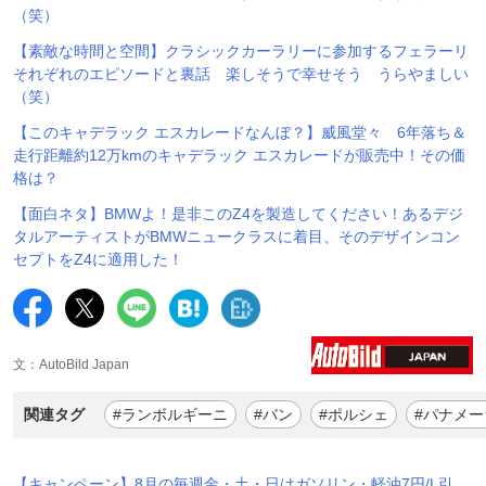
（笑）
【素敵な時間と空間】クラシックカーラリーに参加するフェラーリ
それぞれのエピソードと裏話 楽しそうで幸せそう うらやましい
（笑）
【このキャデラック エスカレードなんぼ？】威風堂々 6年落ち＆
走行距離約12万kmのキャデラック エスカレードが販売中！その価
格は？
【面白ネタ】BMWよ！是非このZ4を製造してください！あるデジ
タルアーティストがBMWニュークラスに着目、そのデザインコン
セプトをZ4に適用した！
文：AutoBild Japan
関連タグ
#ランボルギーニ
#バン
#ポルシェ
#パナメー
【キャンペーン】8月の毎週金・土・日はガソリン・軽油7円/L引