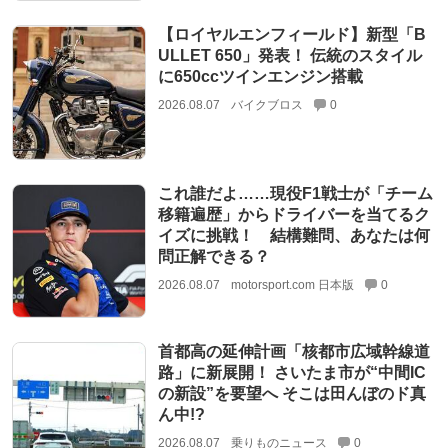
【ロイヤルエンフィールド】新型「B
ULLET 650」発表！ 伝統のスタイル
に650ccツインエンジン搭載
2026.08.07
バイクブロス
0
これ誰だよ……現役F1戦士が「チーム
移籍遍歴」からドライバーを当てるク
イズに挑戦！ 結構難問、あなたは何
問正解できる？
2026.08.07
motorsport.com 日本版
0
首都高の延伸計画「核都市広域幹線道
路」に新展開！ さいたま市が“中間IC
の新設”を要望へ そこは田んぼのド真
ん中!?
2026.08.07
乗りものニュース
0