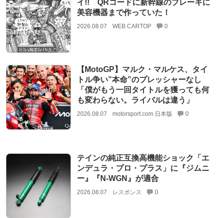
イ!! QRコードに新幹線のブレーキに
美容機器まで作っていた！
2026.08.07
WEB CARTOP
0
【MotoGP】マルク・マルケス、タイ
トル争い”本命”のプレッシャーなし
「僕がもう一回タイトルを獲っても何
も変わらない。ライバルは違う」
2026.08.07
motorsport.com 日本版
0
テインの純正互換高機能ショック「エ
ンデュラ・プロ・プラス」に『ジムニ
ー』『N-WGN』が適合
2026.08.07
レスポンス
0