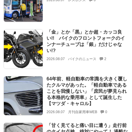
「金」とか「黒」とか超・カッコ良
い!! バイクのフロントフォークのイ
ンナーチューブは「銀」だけじゃな
い!?
2026.08.07
バイクのニュース
2
64年前、軽自動車の常識を大きく覆し
たクルマがあった。「軽自動車である
ことを我慢しない」「庶民が夢見られ
る本格的な乗用車」として誕生した
【マツダ・キャロル】
2026.08.07
月刊自家用車WEB
0
「甘く見てると痛い目に遭う」走行前
のタイヤ点検。絶対にやって！ 過酷な