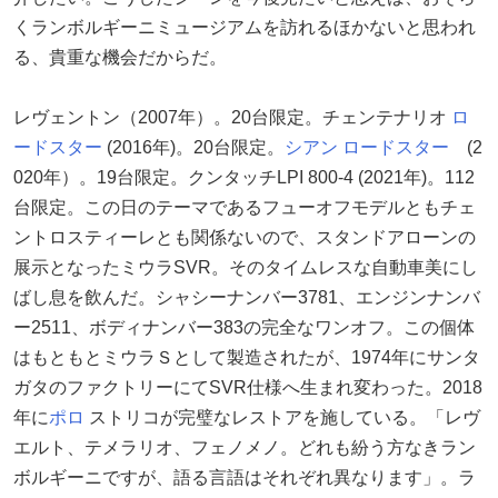
くランボルギーニミュージアムを訪れるほかないと思われ
る、貴重な機会だからだ。
レヴェントン（2007年）。20台限定。チェンテナリオ
ロ
ードスター
(2016年)。20台限定。
シアン ロードスター
(2
020年）。19台限定。クンタッチLPI 800-4 (2021年)。112
台限定。この日のテーマであるフューオフモデルともチェ
ントロスティーレとも関係ないので、スタンドアローンの
展示となったミウラSVR。そのタイムレスな自動車美にし
ばし息を飲んだ。シャシーナンバー3781、エンジンナンバ
ー2511、ボディナンバー383の完全なワンオフ。この個体
はもともとミウラＳとして製造されたが、1974年にサンタ
ガタのファクトリーにてSVR仕様へ生まれ変わった。2018
年に
ポロ
ストリコが完璧なレストアを施している。「レヴ
エルト、テメラリオ、フェノメノ。どれも紛う方なきラン
ボルギーニですが、語る言語はそれぞれ異なります」。ラ