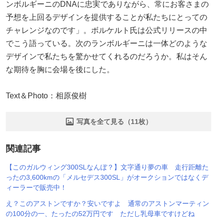
ンボルギーニのDNAに忠実でありながら、常にお客さまの
予想を上回るデザインを提供することが私たちにとっての
チャレンジなのです」。ボルケルト氏は公式リリースの中
でこう語っている。次のランボルギーニは一体どのような
デザインで私たちを驚かせてくれるのだろうか。私はそん
な期待を胸に会場を後にした。
Text＆Photo：相原俊樹
写真を全て見る（11枚）
関連記事
【このガルウィング300SLなんぼ？】文字通り夢の車 走行距離た
ったの3,600kmの「メルセデス300SL」がオークションではなくデ
ィーラーで販売中！
え？このアストンですか？安いですよ 通常のアストンマーティン
の100分の一、たったの52万円です ただし乳母車ですけどね